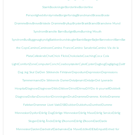
Stærk
Bookninger
Borderline
Borderline
Personlighedsforstyrrelse
Borgerforslag
Brandmand
Brasso
Braste
Drømme
Brev
Breve
Bristede Drømme
Bryllup
Bryster
Bræk
Brænd
Brændene Mund
Syndrom
Brændte Børn
Budget
Bums
Burning Mouth
Syndrom
Bus
Byggesagkyndig
Bækkenbundskugler
Bænk
Bøger
Bøjler
Bønnebord
Børn
Børnebog
the Cops
Camino
Caminoen
Camino France
Camino Sanabréa
Camino Via de la
Plata
Celleskrab
Chat
Chick Flicks
Chokolade
Coaching
Coca Cola
Light
ComfortZone
Computer
Conch
Cowboystøvler
Cykel
Cyster
Dagbog
Dagligdag.
Daith
Danma
Dag Jeg Skal Dø
Den Stikkende Firkløver
Depositum
Depression
Depressions
Tømmermænd
De Stikkende Damer
Detaljenørd
Detaljer
Det Lyserøde
Hospital
Diagnose
Diagnoser
Dildo
Dildoer
Dirndl
Dirrea
DIY
Do-it-yourself
Dobbelt
Diagnose
Dollars
Donorkort
Dronningen
Druk
Drømme
Drømme. Knirke
Drømme
Følelser
Drømmer Livet Væk
DSB
Dubber
Dukkehus
Dumhed
Dumme
Mennesker
Dysfori
Dårlig Dag
Dårlige Mennesker
Dårlig Mave
Dårlig Service
Dårlig
Slogan
Dårlig Ånde
Dårlig Økonomi
Dårlig Økoomi
Død
Døde
Mennesker
Døden
Dødsstraf
Dødsønske
Dø Mave
Eddike
El
Ella
Empati
Enhed for