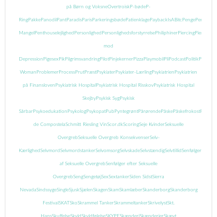
på Børn og Voksne
Overtroisk
P-bøde
P-
Ring
Pakke
Panodil
Pant
Paradis
Paris
Parkeringsbøde
Patienklage
PaybackIsABitc
Penge
Pengeman
Mangel
Penthouselejlighed
Personlighed
Personlighedsforstyrrelse
Philiphiner
Piercing
Piercing
mod
Depression
Pigesex
Pik
Pilgrimsvandring
Pilot
Pinjekerner
Pizza
Playmobil
Pli
Podcast
Politik
Popcor
Woman
Problemer
Process
Prut
Præst
Psykiater
Psykiater-Lærling
Psykiatrien
Psykiatrien
på Finansloven
Psykiatrisk Hospital
Psykiatrisk Hospital Risskov
Psykiatrisk Hospital
Skejby
Psykisk Syg
Psykisk
Sårbar
Psykoedukation
Psykolog
Psykopat
Pub
Pyntegrønt
Pårørende
Påske
Påskefrokost
Pædofil
de Compostela
Schmitt Riesling Vin
Scor.dk
Scoring
Seje Kvinder
Seksuelle
Overgreb
Seksuelle Overgreb Konsekvenser
Selv-
Kærlighed
Selvmord
Selvmordstanker
Selvomsorg
Selvskade
Selvstændig
Selvtillid
Senfølger
Senføl
af Seksuelle Overgreb
Senfølger efter Seksuelle
Overgreb
Seng
Sengetøj
Sex
Sextanker
Siden Sidst
Sierra
Nevada
Sindssyge
Single
Sjusk
Sjælen
Skagen
Skam
Skamlæber
Skanderborg
Skanderborg
Festival
SKAT
Sko
Skrammel Tanker
Skrammeltanker
Skrivelyst
Skt.
Hans
Skuffelse
Skyld
Skyldfølelse
SKYPE
Skænderi
Skænderier
Skævt