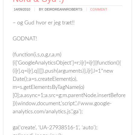
14/09/2010
BY:
DEIRDREANNROBERTS
COMMENT
– og Gud hvor er jeg træt!!
GODNAT!
(function(i,s,o,g,r,a,m)
{i[‘GoogleAnalyticsObject’]=r;i[r]=i[r]||function(){
(i[r].q=i[r].q||[]).push(arguments)},i[r].l=1*new
Date();a=s.createElement(o),
m=s.getElementsByTagName(o)
[0];a.async=1;a.src=g;m.parentNode.insertBefore(a,m
})(window,document,’script’,’//www.google-
analytics.com/analytics.js’,’ga’);
ga(‘create’, ‘UA-27938516-1’, ‘auto’);