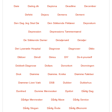
Date
Dating.dk
Daytona
Deadline
December
Defekt
Dejavu
Demens
Dement
Den Dag Jeg Skal Dø
Den Stikkende Firkløver
Depositum
Depression
Depressions Tømmermænd
De Stikkende Damer
Detaljenørd
Detaljer
Det Lyserøde Hospital
Diagnose
Diagnoser
Dildo
Dildoer
Dirndl
Dirrea
DIY
Do-it-yourself
Dobbelt Diagnose
Dollars
Donorkort
Dronningen
Druk
Drømme
Drømme. Knirke
Drømme Følelser
Drømmer Livet Væk
DSB
Dubber
Dukkehus
Dumhed
Dumme Mennesker
Dysfori
Dårlig Dag
Dårlige Mennesker
Dårlig Mave
Dårlig Service
Dårlig Slogan
Dårlig Ånde
Dårlig Økonomi