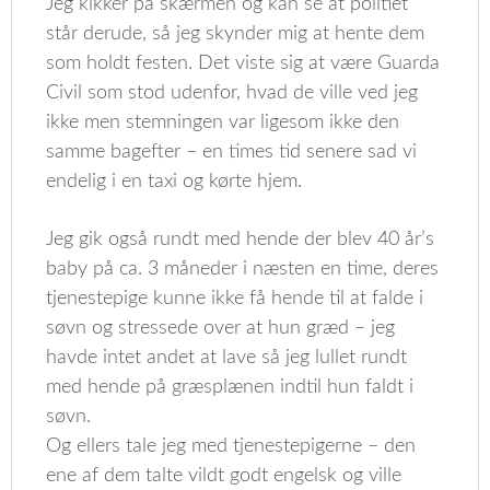
Jeg kikker på skærmen og kan se at politiet
står derude, så jeg skynder mig at hente dem
som holdt festen. Det viste sig at være Guarda
Civil som stod udenfor, hvad de ville ved jeg
ikke men stemningen var ligesom ikke den
samme bagefter – en times tid senere sad vi
endelig i en taxi og kørte hjem.
Jeg gik også rundt med hende der blev 40 år’s
baby på ca. 3 måneder i næsten en time, deres
tjenestepige kunne ikke få hende til at falde i
søvn og stressede over at hun græd – jeg
havde intet andet at lave så jeg lullet rundt
med hende på græsplænen indtil hun faldt i
søvn.
Og ellers tale jeg med tjenestepigerne – den
ene af dem talte vildt godt engelsk og ville