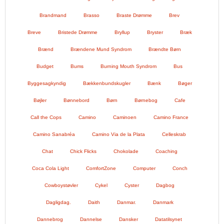
Brandmand
Brasso
Braste Drømme
Brev
Breve
Bristede Drømme
Bryllup
Bryster
Bræk
Brænd
Brændene Mund Syndrom
Brændte Børn
Budget
Bums
Burning Mouth Syndrom
Bus
Byggesagkyndig
Bækkenbundskugler
Bænk
Bøger
Bøjler
Bønnebord
Børn
Børnebog
Cafe
Call the Cops
Camino
Caminoen
Camino France
Camino Sanabréa
Camino Via de la Plata
Celleskrab
Chat
Chick Flicks
Chokolade
Coaching
Coca Cola Light
ComfortZone
Computer
Conch
Cowboystøvler
Cykel
Cyster
Dagbog
Dagligdag.
Daith
Danmar.
Danmark
Dannebrog
Dannelse
Dansker
Datatilsynet