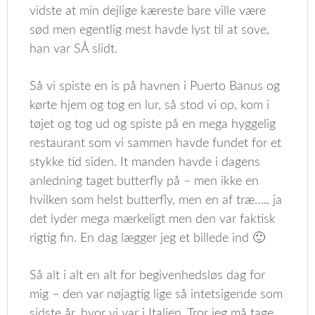
vidste at min dejlige kæreste bare ville være
sød men egentlig mest havde lyst til at sove,
han var SÅ slidt.
Så vi spiste en is på havnen i Puerto Banus og
kørte hjem og tog en lur, så stod vi op, kom i
tøjet og tog ud og spiste på en mega hyggelig
restaurant som vi sammen havde fundet for et
stykke tid siden. It manden havde i dagens
anledning taget butterfly på – men ikke en
hvilken som helst butterfly, men en af træ….. ja
det lyder mega mærkeligt men den var faktisk
rigtig fin. En dag lægger jeg et billede ind 🙂
Så alt i alt en alt for begivenhedsløs dag for
mig – den var nøjagtig lige så intetsigende som
sidste år, hvor vi var i Italien. Tror jeg må tage