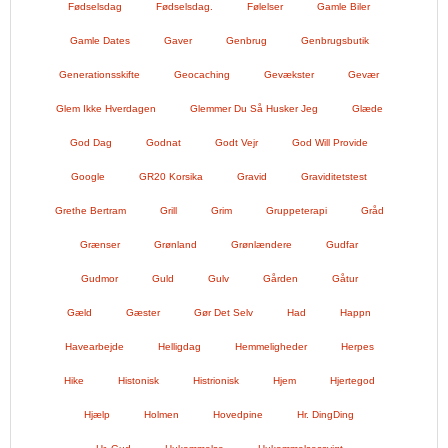
Fødselsdag
Fødselsdag.
Følelser
Gamle Biler
Gamle Dates
Gaver
Genbrug
Genbrugsbutik
Generationsskifte
Geocaching
Gevækster
Gevær
Glem Ikke Hverdagen
Glemmer Du Så Husker Jeg
Glæde
God Dag
Godnat
Godt Vejr
God Will Provide
Google
GR20 Korsika
Gravid
Graviditetstest
Grethe Bertram
Grill
Grim
Gruppeterapi
Gråd
Grænser
Grønland
Grønlændere
Gudfar
Gudmor
Guld
Gulv
Gården
Gåtur
Gæld
Gæster
Gør Det Selv
Had
Happn
Havearbejde
Helligdag
Hemmeligheder
Herpes
Hike
Histonisk
Histrionisk
Hjem
Hjertegod
Hjælp
Holmen
Hovedpine
Hr. DingDing