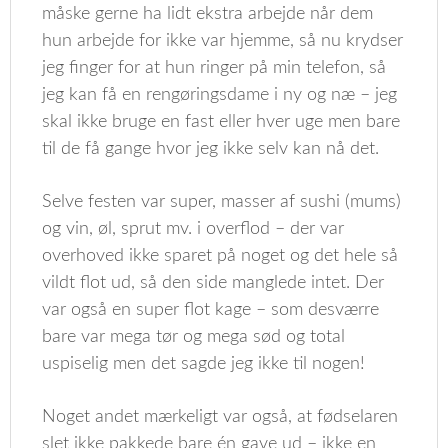
måske gerne ha lidt ekstra arbejde når dem
hun arbejde for ikke var hjemme, så nu krydser
jeg finger for at hun ringer på min telefon, så
jeg kan få en rengøringsdame i ny og næ – jeg
skal ikke bruge en fast eller hver uge men bare
til de få gange hvor jeg ikke selv kan nå det.
Selve festen var super, masser af sushi (mums)
og vin, øl, sprut mv. i overflod – der var
overhoved ikke sparet på noget og det hele så
vildt flot ud, så den side manglede intet. Der
var også en super flot kage – som desværre
bare var mega tør og mega sød og total
uspiselig men det sagde jeg ikke til nogen!
Noget andet mærkeligt var også, at fødselaren
slet ikke pakkede bare én gave ud – ikke en