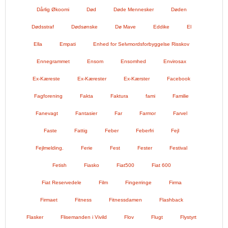
Dårlig Økoomi
Død
Døde Mennesker
Døden
Dødsstraf
Dødsønske
Dø Mave
Eddike
El
Ella
Empati
Enhed for Selvmordsforbyggelse Risskov
Ennegrammet
Ensom
Ensomhed
Envirosax
Ex-Kæreste
Ex-Kærester
Ex-Kærster
Facebook
Fagforening
Fakta
Faktura
fami
Familie
Fanevagt
Fantasier
Far
Farmor
Farvel
Faste
Fattig
Feber
Feberfri
Fejl
Fejlmelding.
Ferie
Fest
Fester
Festival
Fetish
Fiasko
Fiat500
Fiat 600
Fiat Reservedele
Film
Fingerringe
Firma
Firmaet
Fitness
Fitnessdamen
Flashback
Flasker
Flisemanden i Vivild
Flov
Flugt
Flystyrt