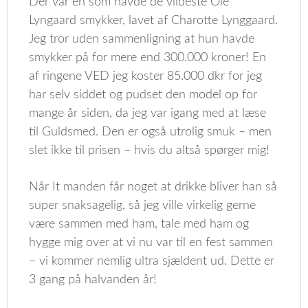
Der var en som havde de vildeste Ole
Lyngaard smykker, lavet af Charotte Lynggaard.
Jeg tror uden sammenligning at hun havde
smykker på for mere end 300.000 kroner! En
af ringene VED jeg koster 85.000 dkr for jeg
har selv siddet og pudset den model op for
mange år siden, da jeg var igang med at læse
til Guldsmed. Den er også utrolig smuk – men
slet ikke til prisen – hvis du altså spørger mig!
Når It manden får noget at drikke bliver han så
super snaksagelig, så jeg ville virkelig gerne
være sammen med ham, tale med ham og
hygge mig over at vi nu var til en fest sammen
– vi kommer nemlig ultra sjældent ud. Dette er
3 gang på halvanden år!