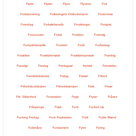
Flytte
Flytter
Flyve
Flyvetur
Fod
Fodtatovering
Folketingets Ombudsmand
Fordomme
Foredrag
Forkølelsessår
Forsikringer
Forspist.
Forsvundet
Fortid
Fortiden
Fortrolig
Fortrydelsespille
Forvirret
Forår
Forårsdag
Forældre
Forældremøde
Forældresamtale
Frankrig
Fravalgt
Fredag
Fredagsøl
fremtid
Fremtiden
Fremtidsdrømme
Fridag
Fridød
Frihed
Frihedsbudskabet
Frihedskæmper
Frisk
Frisør
Frk. Sikkerhed
Frustration
Frygt
Fryser
Fråseri
Fråspenge
Fræk
Fuck
Fucked Up
Fucking Fredag
Fuck Psykiatrien
Fuld
Fulde Mænd
Fuldmåne
Fundament
Fyret
Fyring