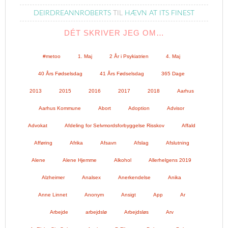
DEIRDREANNROBERTS
TIL
HÆVN AT ITS FINEST
DÉT SKRIVER JEG OM…
#metoo
1. Maj
2 År i Psykiatrien
4. Maj
40 Års Fødselsdag
41 Års Fødselsdag
365 Dage
2013
2015
2016
2017
2018
Aarhus
Aarhus Kommune
Abort
Adoption
Advisor
Advokat
Afdeling for Selvmordsforbyggelse Risskov
Affald
Afføring
Afrika
Afsavn
Afslag
Afslutning
Alene
Alene Hjemme
Alkohol
Allerhelgens 2019
Alzheimer
Analsex
Anerkendelse
Anika
Anne Linnet
Anonym
Ansigt
App
Ar
Arbejde
arbejdslø
Arbejdsløs
Arv