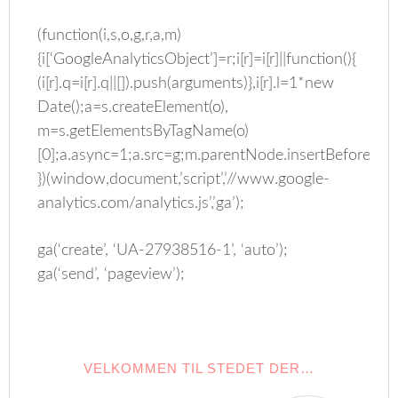
(function(i,s,o,g,r,a,m)
{i[‘GoogleAnalyticsObject’]=r;i[r]=i[r]||function(){
(i[r].q=i[r].q||[]).push(arguments)},i[r].l=1*new
Date();a=s.createElement(o),
m=s.getElementsByTagName(o)
[0];a.async=1;a.src=g;m.parentNode.insertBefore(a,m
})(window,document,’script’,’//www.google-
analytics.com/analytics.js’,’ga’);
ga(‘create’, ‘UA-27938516-1’, ‘auto’);
ga(‘send’, ‘pageview’);
VELKOMMEN TIL STEDET DER…