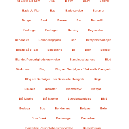
At Elske Sig Selv
Ayal
B-Film
Baby
Babyer
Back-Up Plan
Bad
Badeværelse
Bananer
Bange
Bank
Banker
Bar
Barnedåb
Bedbugs
Bedrageri
Bedring
Begravelse
Behandler
Behandlingsplan
Ben
Bestyrelsesarbejde
Besøg på 5. Sal
Bideskinne
Bil
Biler
Billeder
Blandet Personlighedsforstyrrelse
Blandingsdiagnose
Blod
Bloddonor
Blog
Blog om Senfølger af Seksuelle Overgreb
Blog om Senfølger Efter Seksuelle Overgreb
Blogs
Blokhus
Blomster
Blomstertyv
Blowjob
Blå Mærke
Blå Mærker
Blærebetændelse
BMS
Bodega
Bog
Bo Hjemme
Boligløs
Bolle
Bom Stærk
Bookninger
Borderline
Borderline Personlighedsforstyrrelse
Borgerforslag