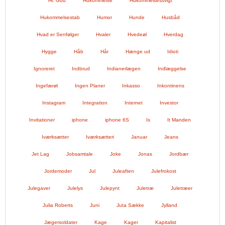
Hr. Gud
Hukommelse
Hukommelsessvigt
Hukommelsestab
Humor
Hunde
Husbåd
Hvad er Senfølger
Hvaler
Hvedeøl
Hverdag
Hygge
Håb
Hår
Hænge ud
Idioti
Ignoreret
Indbrud
Indianerlægen
Indlæggelse
Ingefærøl
Ingen Planer
Inkasso
Inkontinens
Instagram
Integration
Internet
Investor
Invitationer
iphone
iphone 6S
Is
It Manden
Iværksætter
Iværksætteri
Januar
Jeans
Jet Lag
Jobsamtale
Joke
Jonas
Jordbær
Jordemoder
Jul
Juleaften
Julefrokost
Julegaver
Julelys
Julepynt
Juletræ
Juletræer
Julia Roberts
Juni
Juta Sække
Jylland
Jægersoldater
Kage
Kager
Kapitalist