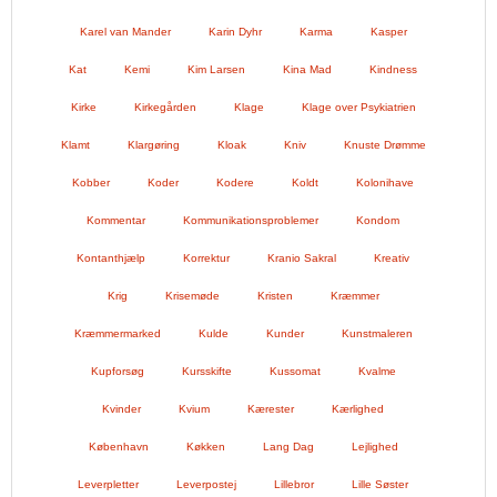
Karel van Mander
Karin Dyhr
Karma
Kasper
Kat
Kemi
Kim Larsen
Kina Mad
Kindness
Kirke
Kirkegården
Klage
Klage over Psykiatrien
Klamt
Klargøring
Kloak
Kniv
Knuste Drømme
Kobber
Koder
Kodere
Koldt
Kolonihave
Kommentar
Kommunikationsproblemer
Kondom
Kontanthjælp
Korrektur
Kranio Sakral
Kreativ
Krig
Krisemøde
Kristen
Kræmmer
Kræmmermarked
Kulde
Kunder
Kunstmaleren
Kupforsøg
Kursskifte
Kussomat
Kvalme
Kvinder
Kvium
Kærester
Kærlighed
København
Køkken
Lang Dag
Lejlighed
Leverpletter
Leverpostej
Lillebror
Lille Søster