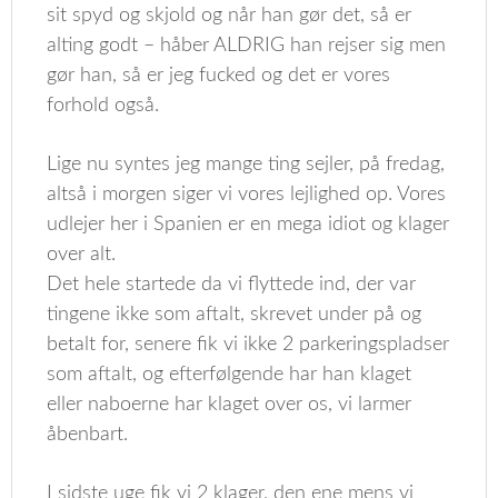
sit spyd og skjold og når han gør det, så er
alting godt – håber ALDRIG han rejser sig men
gør han, så er jeg fucked og det er vores
forhold også.
Lige nu syntes jeg mange ting sejler, på fredag,
altså i morgen siger vi vores lejlighed op. Vores
udlejer her i Spanien er en mega idiot og klager
over alt.
Det hele startede da vi flyttede ind, der var
tingene ikke som aftalt, skrevet under på og
betalt for, senere fik vi ikke 2 parkeringspladser
som aftalt, og efterfølgende har han klaget
eller naboerne har klaget over os, vi larmer
åbenbart.
I sidste uge fik vi 2 klager, den ene mens vi