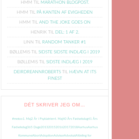
HMM
TIL
MARATHON BLOGPOST.
HMM
TIL
PÅ KANTEN AF EVIGHEDEN
HMM
TIL
AND THE JOKE GOES ON
HENRIK
TIL
DEL: 1 AF 2.
LINN
TIL
RANDOM TANKER #1
BØLLEMIS
TIL
SIDSTE SIDSTE INDLÆG I 2019
BØLLEMIS
TIL
SIDSTE INDLÆG I 2019
DEIRDREANNROBERTS
TIL
HÆVN AT ITS
FINEST
DÉT SKRIVER JEG OM…
#metoo
1. Maj
2 År i Psykiatrien
4. Maj
40 Års Fødselsdag
41 Års
Fødselsdag
365 Dage
2013
2015
2016
2017
2018
Aarhus
Aarhus
Kommune
Abort
Adoption
Advisor
Advokat
Afdeling for