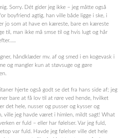
g. Sorry. Dét gider jeg ikke – jeg måtte også
or boyfriend agtig, han ville både ligge i ske, i
 jo som at have en kæreste, bare en kæreste
ge til, man ikke må smse til og hvis lugt og hår
fter…..
lagner, håndklæder mv. af og smed i en kogevask i
me og mangler kun at støvsuge og gøre
en.
aner hjerte også godt se det fra hans side af; jeg
er bare at få lov til at røre ved hende, hvilket
er det hele, nusser og pusser og kysser og
, ville jeg havde været i himlen, mildt sagt! What
ken er fuld – eller har følelser. Var jeg fuld,
etop var fuld. Havde jeg følelser ville det hele