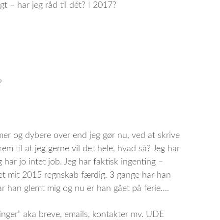
t – har jeg råd til dét? I 2017?
?
rmer og dybere over end jeg gør nu, ved at skrive
m til at jeg gerne vil det hele, hvad så? Jeg har
har jo intet job. Jeg har faktisk ingenting –
vet mit 2015 regnskab færdig. 3 gange har han
ar han glemt mig og nu er han gået på ferie….
inger” aka breve, emails, kontakter mv. UDE