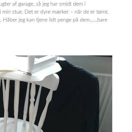
lugter af garage, så jeg har smidt dem i
 min stue. Det er dyre mærker – når de er tørre,
lg. Håber jeg kan tjene lidt penge på dem……bare