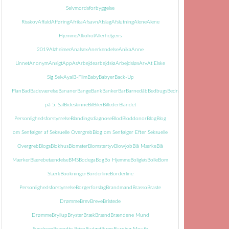
Selvmordsforbyggelse
Risskov
Affald
Afføring
Afrika
Afsavn
Afslag
Afslutning
Alene
Alene
Hjemme
Alkohol
Allerhelgens
2019
Alzheimer
Analsex
Anerkendelse
Anika
Anne
Linnet
Anonym
Ansigt
App
Ar
Arbejde
arbejdslø
Arbejdsløs
Arv
At Elske
Sig Selv
Ayal
B-Film
Baby
Babyer
Back-Up
Plan
Bad
Badeværelse
Bananer
Bange
Bank
Banker
Bar
Barnedåb
Bedbugs
Bedrageri
Bedring
Begravels
på 5. Sal
Bideskinne
Bil
Biler
Billeder
Blandet
Personlighedsforstyrrelse
Blandingsdiagnose
Blod
Bloddonor
Blog
Blog
om Senfølger af Seksuelle Overgreb
Blog om Senfølger Efter Seksuelle
Overgreb
Blogs
Blokhus
Blomster
Blomstertyv
Blowjob
Blå Mærke
Blå
Mærker
Blærebetændelse
BMS
Bodega
Bog
Bo Hjemme
Boligløs
Bolle
Bom
Stærk
Bookninger
Borderline
Borderline
Personlighedsforstyrrelse
Borgerforslag
Brandmand
Brasso
Braste
Drømme
Brev
Breve
Bristede
Drømme
Bryllup
Bryster
Bræk
Brænd
Brændene Mund