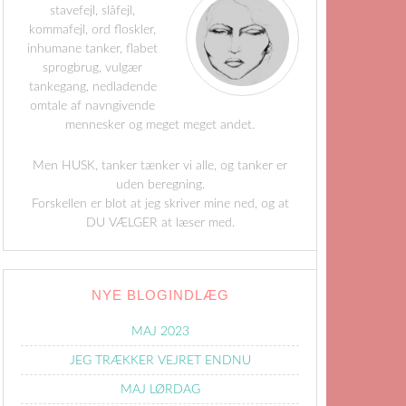
stavefejl, slåfejl,
kommafejl, ord floskler,
inhumane tanker, flabet
sprogbrug, vulgær
tankegang, nedladende
omtale af navngivende
mennesker og meget meget andet.
Men HUSK, tanker tænker vi alle, og tanker er
uden beregning.
Forskellen er blot at jeg skriver mine ned, og at
DU VÆLGER at læser med.
NYE BLOGINDLÆG
MAJ 2023
JEG TRÆKKER VEJRET ENDNU
MAJ LØRDAG