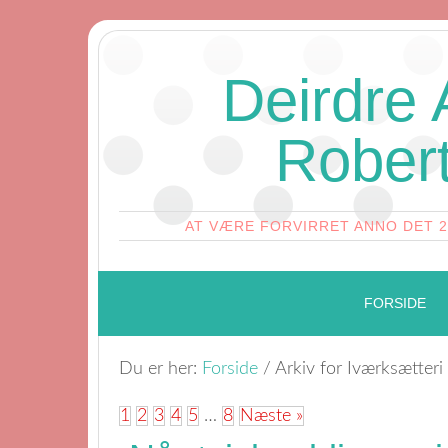
Deirdre
Rober
AT VÆRE FORVIRRET ANNO DET 
FORSIDE
Du er her:
Forside
/
Arkiv for Iværksætteri
1
2
3
4
5
…
8
Næste »