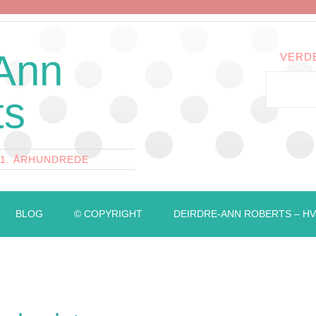
 Ann
VERD
ts
21. ÅRHUNDREDE
BLOG
© COPYRIGHT
DEIRDRE-ANN ROBERTS – HV