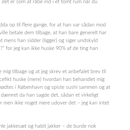
 det er som at råbe ind i et tomt rum når du
da op til flere gange, for at han var sådan mod
ille betale dem tilbage, at han bare generelt har
at mens han sidder (ligger) og siger undskyld
?” for jeg kan ikke huske 90% af de ting han
 mig tilbage og at jeg skrev et anbefalet brev til
ecefikt huske (mere) hvordan han behandlet mig
 mødtes i København og spiste sushi sammen og at
 dæmret da han sagde det, sådan et virkeligt
ger men ikke noget mere udover det – jeg kan intet
le jakkesæt og habit jakker – de burde nok