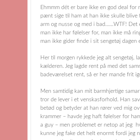
Ehmmm dét er bare ikke en god deal for mi
pænt sige til ham at han ikke skulle blive f
arm og nusse og med i bad……WTF! Det er
man ikke har følelser for, man ikke må rin
man ikke gider finde i sit sengetøj dagen e
Her til morgen rykkede jeg alt sengetøj, 
kælderen. Jeg lagde rent på med det sam
badeværelset rent, så er her mande frit ig
Men samtidig kan mit barmhjertige samarit
tror de lever i et venskasforhold. Han savn
betød og betyder at han rører ved mig ov
krammer – havde jeg haft følelser for ham
a guy – men problemet er netop at jeg hver
kunne jeg fake det helt enormt fordi jeg n