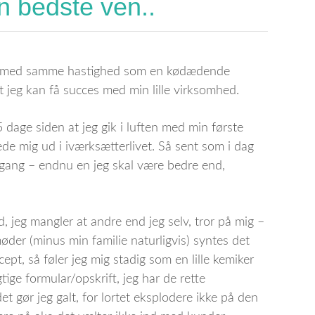
in bedste ven..
n med samme hastighed som en kødædende
 jeg kan få succes med min lille virksomhed.
dage siden at jeg gik i luften med min første
de mig ud i iværksætterlivet. Så sent som i dag
igang – endnu en jeg skal være bedre end,
, jeg mangler at andre end jeg selv, tror på mig –
der (minus min familie naturligvis) syntes det
ept, så føler jeg mig stadig som en lille kemiker
gtige formular/opskrift, jeg har de rette
et gør jeg galt, for lortet eksplodere ikke på den