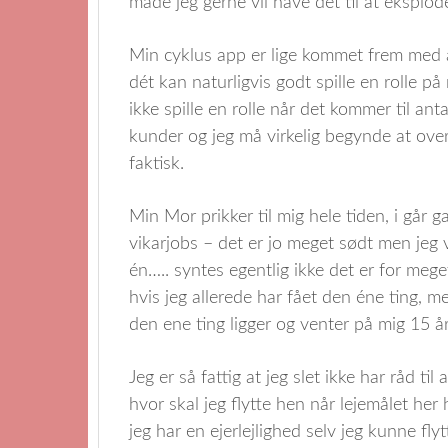
måde jeg gerne vil have det til at eksplo
Min cyklus app er lige kommet frem med at
dét kan naturligvis godt spille en rolle 
ikke spille en rolle når det kommer til ant
kunder og jeg må virkelig begynde at ove
faktisk.
Min Mor prikker til mig hele tiden, i går g
vikarjobs – det er jo meget sødt men jeg 
én….. syntes egentlig ikke det er for meg
hvis jeg allerede har fået den éne ting, m
den ene ting ligger og venter på mig 15 å
Jeg er så fattig at jeg slet ikke har råd t
hvor skal jeg flytte hen når lejemålet her
jeg har en ejerlejlighed selv jeg kunne flyt