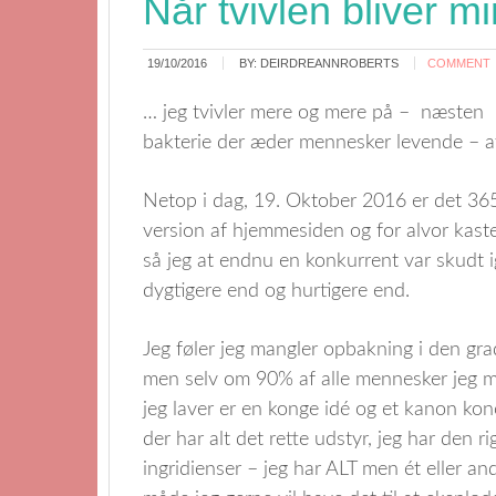
Når tvivlen bliver m
19/10/2016
BY:
DEIRDREANNROBERTS
COMMENT
… jeg tvivler mere og mere på – næste
bakterie der æder mennesker levende – at
Netop i dag, 19. Oktober 2016 er det 365 
version af hjemmesiden og for alvor kaste
så jeg at endnu en konkurrent var skudt 
dygtigere end og hurtigere end.
Jeg føler jeg mangler opbakning i den grad
men selv om 90% af alle mennesker jeg mø
jeg laver er en konge idé og et kanon konc
der har alt det rette udstyr, jeg har den ri
ingridienser – jeg har ALT men ét eller and