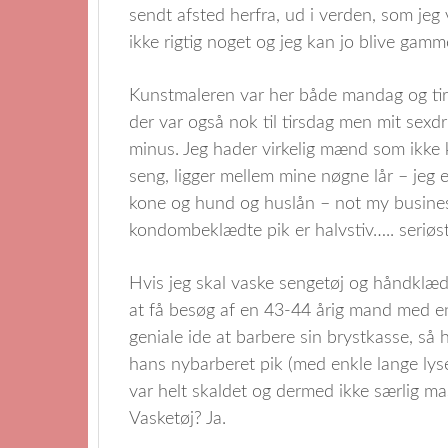
sendt afsted herfra, ud i verden, som jeg
ikke rigtig noget og jeg kan jo blive gamm
Kunstmaleren var her både mandag og tirs
der var også nok til tirsdag men mit sexd
minus. Jeg hader virkelig mænd som ikke ka
seng, ligger mellem mine nøgne lår – jeg 
kone og hund og huslån – not my business
kondombeklædte pik er halvstiv….. seriøs
Hvis jeg skal vaske sengetøj og håndklæde
at få besøg af en 43-44 årig mand med en
geniale ide at barbere sin brystkasse, så 
hans nybarberet pik (med enkle lange ly
var helt skaldet og dermed ikke særlig m
Vasketøj? Ja.