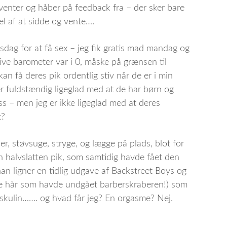
 venter og håber på feedback fra – der sker bare
el af at sidde og vente….
dag for at få sex – jeg fik gratis mad mandag og
rive barometer var i 0, måske på grænsen til
n få deres pik ordentlig stiv når de er i min
er fuldstændig ligeglad med at de har børn og
 – men jeg er ikke ligeglad med at deres
t?
r, støvsuge, stryge, og lægge på plads, blot for
 halvslatten pik, som samtidig havde fået den
han ligner en tidlig udgave af Backstreet Boys og
se hår som havde undgået barberskraberen!) som
askulin……. og hvad får jeg? En orgasme? Nej.