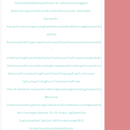
Mave
Eddike
El
Ella
Empati
Enhed for Selvmordsforbyggelse
Risskov
Ennegrammet
Ensom
Ensomhed
Envirosax
Ex-Kæreste
Ex-
Kærester
Ex-
Kærster
Facebook
Fagforening
Fakta
Faktura
fami
Familie
Fanevagt
Fantasier
Far
Farmor
Farvel
Faste
Fatti
600
Fiat
Reservedele
Film
Fingerringe
Firma
Firmaet
Fitness
Fitnessdamen
Flashback
Flasker
Flisemanden
i
Vivild
Flov
Flugt
Flystyrt
Flytte
Flytter
Flyve
Flyvetur
Fod
Fodtatovering
Folketingets
Ombudsmand
Fordomme
Foredrag
Forkølelsessår
Forsikringer
Forspist.
Forsvundet
Fortid
Fortiden
Sikkerhed
Frustration
Frygt
Fryser
Fråseri
Fråspenge
Fræk
Fuck
Fucked
Up
Fucking Fredag
Fuck Psykiatrien
Fuld
Fulde
Mænd
Fuldmåne
Fundament
Fyret
Fyring
Fødselsdag
Fødselsdag.
Følelser
Gamle
Biler
Gamle
Dates
Gaver
Genbrug
Genbrugsbutik
Generationsskifte
Geocaching
Gevækster
Gevær
Glem
Ikke Hverdagen
Glemmer Du Så Husker Jeg
Glæde
God
Dag
Godnat
Godt Vejr
God Will Provide
Google
GR20
Korsika
Gravid
Graviditetstest
Grethe