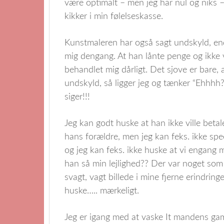
være optimalt – men jeg har nul og niks –
kikker i min følelseskasse.
Kunstmaleren har også sagt undskyld, end
mig dengang. At han lånte penge og ikke v
behandlet mig dårligt. Det sjove er bare, 
undskyld, så ligger jeg og tænker “Ehhhh?
siger!!!
Jeg kan godt huske at han ikke ville betale
hans forældre, men jeg kan feks. ikke sp
og jeg kan feks. ikke huske at vi engang
han så min lejlighed?? Der var noget som
svagt, vagt billede i mine fjerne erindrin
huske….. mærkeligt.
Jeg er igang med at vaske It mandens gam