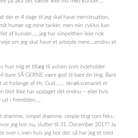
dere på aka det vælter ikke ind med kunder….
 der er 4 dage til jeg skal have menstruation,
på mit humør og mine tanker, men min cyklus kan
allet af kunder….. jeg har simpelthen ikke nok
rveje om jeg skal have et arbejde mere….endnu et
av hun mig et tillæg til avisen som indeholder
vil bare SÅ GERNE være god til bare én ting. Bare
et at forlange af Hr. Gud……. skrækscenariet er
en blot ikke har opdaget det endnu – eller hvis
r ud i fremtiden….
il at drømme, simpel drømme, simple ting som feks.:
 hvor jeg bor nu, slutter til 31. December 2017? Ja
te over i, men hvis jeg bor dér, så har jeg et sted