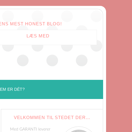
ENS MEST HONEST BLOG!
LÆS MED
EM ER DÉT?
VELKOMMEN TIL STEDET DER…
Med GARANTI leverer