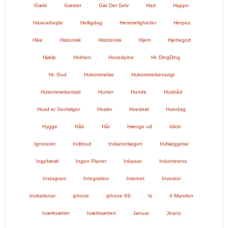
Gæld
Gæster
Gør Det Selv
Had
Happn
Havearbejde
Helligdag
Hemmeligheder
Herpes
Hike
Histonisk
Histrionisk
Hjem
Hjertegod
Hjælp
Holmen
Hovedpine
Hr. DingDing
Hr. Gud
Hukommelse
Hukommelsessvigt
Hukommelsestab
Humor
Hunde
Husbåd
Hvad er Senfølger
Hvaler
Hvedeøl
Hverdag
Hygge
Håb
Hår
Hænge ud
Idioti
Ignoreret
Indbrud
Indianerlægen
Indlæggelse
Ingefærøl
Ingen Planer
Inkasso
Inkontinens
Instagram
Integration
Internet
Investor
Invitationer
iphone
iphone 6S
Is
It Manden
Iværksætter
Iværksætteri
Januar
Jeans