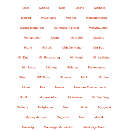
Mails
Malaga
Male
Maling
Marbella
Marked
McDonalds
Medicin
Mediehøjskolen
Menneskehandel
Mennesker i Skiver
Menstrauation
Menstruation
Mentor
Mere Sex
Messing
Miami
Michelle
Midt Om Natten
Min Bog
Min Død
Min Fødselsdag
Min Hund
Min Lejlighed
Min Søster
Misbrug
Misbrugt
Misforståelser
Mistro
MIT Firma
Mit navn
Mit År
Mobberi
Moms
Mor
Morale
Moralske Tømmermænd
MorMor
Mortens Aften
Motivation
Mr. DingDing
Mulberry
Muligheder
Mund
Musik
Myggestik
Mysteryshopper
Mågestel
Mås
Mænd
Mærkelig
Mærkelige Mennesker
Mærkelige Mænd