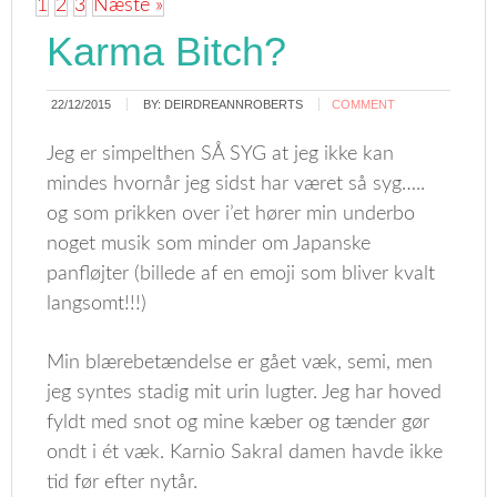
1
2
3
Næste »
Karma Bitch?
22/12/2015
BY:
DEIRDREANNROBERTS
COMMENT
Jeg er simpelthen SÅ SYG at jeg ikke kan
mindes hvornår jeg sidst har været så syg…..
og som prikken over i’et hører min underbo
noget musik som minder om Japanske
panfløjter (billede af en emoji som bliver kvalt
langsomt!!!)
Min blærebetændelse er gået væk, semi, men
jeg syntes stadig mit urin lugter. Jeg har hoved
fyldt med snot og mine kæber og tænder gør
ondt i ét væk. Karnio Sakral damen havde ikke
tid før efter nytår.