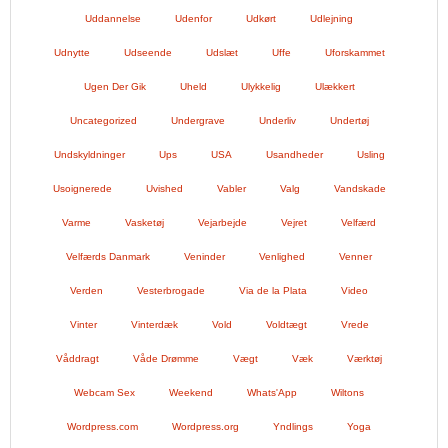
Uddannelse
Udenfor
Udkørt
Udlejning
Udnytte
Udseende
Udslæt
Uffe
Uforskammet
Ugen Der Gik
Uheld
Ulykkelig
Ulækkert
Uncategorized
Undergrave
Underliv
Undertøj
Undskyldninger
Ups
USA
Usandheder
Usling
Usoignerede
Uvished
Vabler
Valg
Vandskade
Varme
Vasketøj
Vejarbejde
Vejret
Velfærd
Velfærds Danmark
Veninder
Venlighed
Venner
Verden
Vesterbrogade
Via de la Plata
Video
Vinter
Vinterdæk
Vold
Voldtægt
Vrede
Våddragt
Våde Drømme
Vægt
Væk
Værktøj
Webcam Sex
Weekend
Whats'App
Wiltons
Wordpress.com
Wordpress.org
Yndlings
Yoga