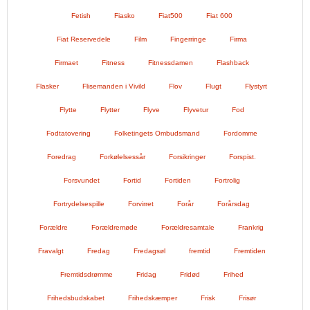
Fetish
Fiasko
Fiat500
Fiat 600
Fiat Reservedele
Film
Fingerringe
Firma
Firmaet
Fitness
Fitnessdamen
Flashback
Flasker
Flisemanden i Vivild
Flov
Flugt
Flystyrt
Flytte
Flytter
Flyve
Flyvetur
Fod
Fodtatovering
Folketingets Ombudsmand
Fordomme
Foredrag
Forkølelsessår
Forsikringer
Forspist.
Forsvundet
Fortid
Fortiden
Fortrolig
Fortrydelsespille
Forvirret
Forår
Forårsdag
Forældre
Forældremøde
Forældresamtale
Frankrig
Fravalgt
Fredag
Fredagsøl
fremtid
Fremtiden
Fremtidsdrømme
Fridag
Fridød
Frihed
Frihedsbudskabet
Frihedskæmper
Frisk
Frisør