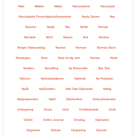
Mæt
Møbler
Møde
Narcassisme
Narcassist
Narcissistisk Personlighedsforstyrrelse
Nasty Damer
Nat
Naturen
Negle
Nej
NeNe
Nervøs
Netværk
NGO
Nissan
Nok
Nordea
Norges Nationaldag
Normal
Norman
Norman Bach
Norwegian
Note
Note til mig selv
Numse
Nutid
Nutiden
NuvaRing
Ny Behandler
Nye Sko
Nyhavn
Nyhedsstalkeren
Nykredit
Ny Psykiater
Nytår
Nytårsaften
Nær Død Oplevelse
Nærig
Nødprævention
Nørd
Oktoberfest
Ombudsmanden
Ombygning
Onani
Ond
Ondskabsfuld
Ondt
Online
Online Journal
Onsdag
Operation
Opgivelse
Opkast
Opsparing
Opvask