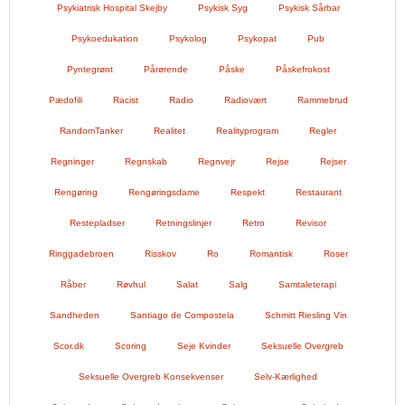
Psykiatrisk Hospital Skejby
Psykisk Syg
Psykisk Sårbar
Psykoedukation
Psykolog
Psykopat
Pub
Pyntegrønt
Pårørende
Påske
Påskefrokost
Pædofili
Racist
Radio
Radiovært
Rammebrud
RandomTanker
Realitet
Realityprogram
Regler
Regninger
Regnskab
Regnvejr
Rejse
Rejser
Rengøring
Rengøringsdame
Respekt
Restaurant
Restepladser
Retningslinjer
Retro
Revisor
Ringgadebroen
Risskov
Ro
Romantisk
Roser
Råber
Røvhul
Salat
Salg
Samtaleterapi
Sandheden
Santiago de Compostela
Schmitt Riesling Vin
Scor.dk
Scoring
Seje Kvinder
Seksuelle Overgreb
Seksuelle Overgreb Konsekvenser
Selv-Kærlighed