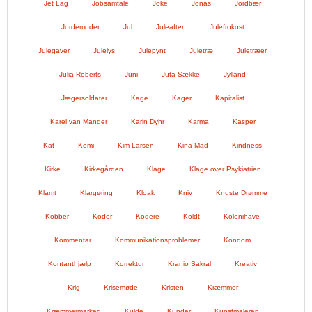
Jet Lag
Jobsamtale
Joke
Jonas
Jordbær
Jordemoder
Jul
Juleaften
Julefrokost
Julegaver
Julelys
Julepynt
Juletræ
Juletræer
Julia Roberts
Juni
Juta Sække
Jylland
Jægersoldater
Kage
Kager
Kapitalist
Karel van Mander
Karin Dyhr
Karma
Kasper
Kat
Kemi
Kim Larsen
Kina Mad
Kindness
Kirke
Kirkegården
Klage
Klage over Psykiatrien
Klamt
Klargøring
Kloak
Kniv
Knuste Drømme
Kobber
Koder
Kodere
Koldt
Kolonihave
Kommentar
Kommunikationsproblemer
Kondom
Kontanthjælp
Korrektur
Kranio Sakral
Kreativ
Krig
Krisemøde
Kristen
Kræmmer
Kræmmermarked
Kulde
Kunder
Kunstmaleren