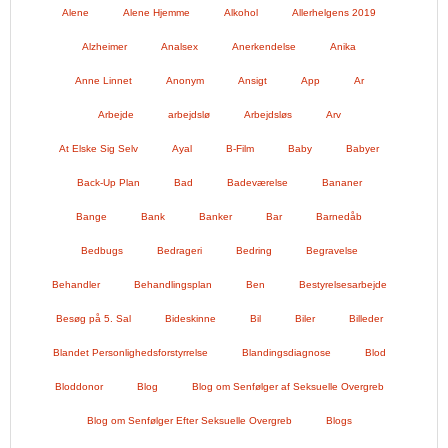
Alene
Alene Hjemme
Alkohol
Allerhelgens 2019
Alzheimer
Analsex
Anerkendelse
Anika
Anne Linnet
Anonym
Ansigt
App
Ar
Arbejde
arbejdslø
Arbejdsløs
Arv
At Elske Sig Selv
Ayal
B-Film
Baby
Babyer
Back-Up Plan
Bad
Badeværelse
Bananer
Bange
Bank
Banker
Bar
Barnedåb
Bedbugs
Bedrageri
Bedring
Begravelse
Behandler
Behandlingsplan
Ben
Bestyrelsesarbejde
Besøg på 5. Sal
Bideskinne
Bil
Biler
Billeder
Blandet Personlighedsforstyrrelse
Blandingsdiagnose
Blod
Bloddonor
Blog
Blog om Senfølger af Seksuelle Overgreb
Blog om Senfølger Efter Seksuelle Overgreb
Blogs