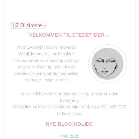
1
2
3
Næste »
VELKOMMEN TIL STEDET DER…
Med GARANTI leverer stavefejl,
slåfejl, kommafejl, ord floskler,
inhumane tanker, flabet sprogbrug,
vulgær tankegang, nedladende
omtale af navngivende mennesker
og meget meget andet.
Men HUSK, tanker tænker vi alle, og tanker er uden
beregning.
Forskellen er blot at jeg skriver mine ned, og at DU VÆLGER
at læser med.
NYE BLOGINDLÆG
MAJ 2023