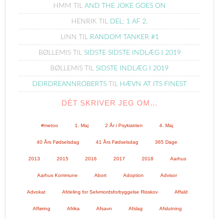
HMM
TIL
AND THE JOKE GOES ON
HENRIK
TIL
DEL: 1 AF 2.
LINN
TIL
RANDOM TANKER #1
BØLLEMIS
TIL
SIDSTE SIDSTE INDLÆG I 2019
BØLLEMIS
TIL
SIDSTE INDLÆG I 2019
DEIRDREANNROBERTS
TIL
HÆVN AT ITS FINEST
DÉT SKRIVER JEG OM…
#metoo
1. Maj
2 År i Psykiatrien
4. Maj
40 Års Fødselsdag
41 Års Fødselsdag
365 Dage
2013
2015
2016
2017
2018
Aarhus
Aarhus Kommune
Abort
Adoption
Advisor
Advokat
Afdeling for Selvmordsforbyggelse Risskov
Affald
Afføring
Afrika
Afsavn
Afslag
Afslutning