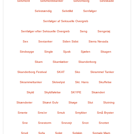
Selvmord
Selvmordstanker
Selvomsorg
Selvskade
Selvstændig
Selvtillid
Senfølger
Senfølger af Seksuelle Overgreb
Senfølger efter Seksuelle Overgreb
Seng
Sengetøj
Sex
Sextanker
Siden Sidst
Sierra Nevada
Sindssyge
Single
Sjusk
Sjælen
Skagen
Skam
Skamlæber
Skanderborg
Skanderborg Festival
SKAT
Sko
Skrammel Tanker
Skrammeltanker
Skrivelyst
Skt. Hans
Skuffelse
Skyld
Skyldfølelse
SKYPE
Skænderi
Skænderier
Skævt Gulv
Skøge
Slut
Slutning
Smerte
Sms'er
Smuk
Smykker
Små Bryster
Sne
Snestorm
Snevejr
Snot
Snottet
Snyd
Sofa
Solgt
Solskin
Somaly Mam