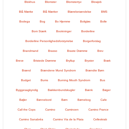
Blokhus
Blomster
Blomstertyv
Blowjob
Blå Mærke
Blå Mærker
Blærebetændelse
BMS
Bodega
Bog
Bo Hjemme
Boligløs
Bolle
Bom Stærk
Bookninger
Borderline
Borderline Personlighedsforstyrrelse
Borgerforslag
Brandmand
Brasso
Braste Drømme
Brev
Breve
Bristede Drømme
Bryllup
Bryster
Bræk
Brænd
Brændene Mund Syndrom
Brændte Børn
Budget
Bums
Burning Mouth Syndrom
Bus
Byggesagkyndig
Bækkenbundskugler
Bænk
Bøger
Bøjler
Bønnebord
Børn
Børnebog
Cafe
Call the Cops
Camino
Caminoen
Camino France
Camino Sanabréa
Camino Via de la Plata
Celleskrab