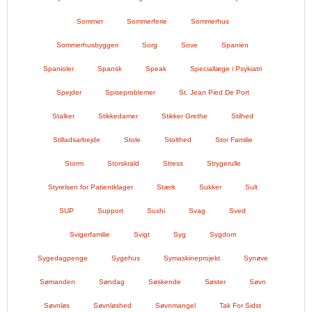
Sommer
Sommerferie
Sommerhus
Sommerhusbyggeri
Sorg
Sove
Spanien
Spanioler
Spansk
Speak
Speciallæge i Psykiatri
Spejder
Spiseproblemer
St. Jean Pied De Port
Stalker
Stikkedamer
Stikker Grethe
Stilhed
Stilladsarbejde
Stole
Stolthed
Stor Familie
Storm
Storskrald
Stress
Strygerulle
Styrelsen for Patientklager
Stærk
Sukker
Sult
SUP
Support
Sushi
Svag
Sved
Svigerfamilie
Svigt
Syg
Sygdom
Sygedagpenge
Sygehus
Symaskineprojekt
Synøve
Sømanden
Søndag
Søskende
Søster
Søvn
Søvnløs
Søvnløshed
Søvnmangel
Tak For Sidst