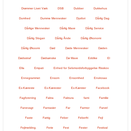
Drømmer Livet Væk
DSB
Dubber
Dukkehus
Dumhed
Dumme Mennesker
Dysfori
Dårlig Dag
Dårlige Mennesker
Dårlig Mave
Dårlig Service
Dårlig Slogan
Dårlig Ånde
Dårlig Økonomi
Dårlig Økoomi
Død
Døde Mennesker
Døden
Dødsstraf
Dødsønske
Dø Mave
Eddike
El
Ella
Empati
Enhed for Selvmordsforbyggelse Risskov
Ennegrammet
Ensom
Ensomhed
Envirosax
Ex-Kæreste
Ex-Kærester
Ex-Kærster
Facebook
Fagforening
Fakta
Faktura
fami
Familie
Fanevagt
Fantasier
Far
Farmor
Farvel
Faste
Fattig
Feber
Feberfri
Fejl
Fejlmelding.
Ferie
Fest
Fester
Festival