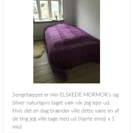
Sengetæppet er min ELSKEDE MORMOR’s og
bliver naturligvis taget væk når jeg lejer ud.
Hvis det en dag brænder ville dette være en af
de ting jeg ville tage med ud (hjerte emoji x 1
mio)