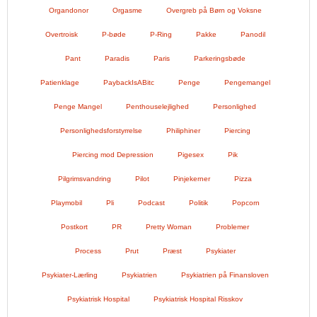
Organdonor
Orgasme
Overgreb på Børn og Voksne
Overtroisk
P-bøde
P-Ring
Pakke
Panodil
Pant
Paradis
Paris
Parkeringsbøde
Patienklage
PaybackIsABitc
Penge
Pengemangel
Penge Mangel
Penthouselejlighed
Personlighed
Personlighedsforstyrrelse
Philiphiner
Piercing
Piercing mod Depression
Pigesex
Pik
Pilgrimsvandring
Pilot
Pinjekerner
Pizza
Playmobil
Pli
Podcast
Politik
Popcorn
Postkort
PR
Pretty Woman
Problemer
Process
Prut
Præst
Psykiater
Psykiater-Lærling
Psykiatrien
Psykiatrien på Finansloven
Psykiatrisk Hospital
Psykiatrisk Hospital Risskov