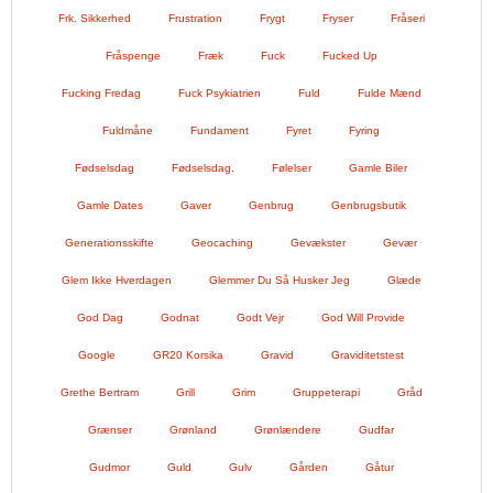
Frk. Sikkerhed
Frustration
Frygt
Fryser
Fråseri
Fråspenge
Fræk
Fuck
Fucked Up
Fucking Fredag
Fuck Psykiatrien
Fuld
Fulde Mænd
Fuldmåne
Fundament
Fyret
Fyring
Fødselsdag
Fødselsdag.
Følelser
Gamle Biler
Gamle Dates
Gaver
Genbrug
Genbrugsbutik
Generationsskifte
Geocaching
Gevækster
Gevær
Glem Ikke Hverdagen
Glemmer Du Så Husker Jeg
Glæde
God Dag
Godnat
Godt Vejr
God Will Provide
Google
GR20 Korsika
Gravid
Graviditetstest
Grethe Bertram
Grill
Grim
Gruppeterapi
Gråd
Grænser
Grønland
Grønlændere
Gudfar
Gudmor
Guld
Gulv
Gården
Gåtur