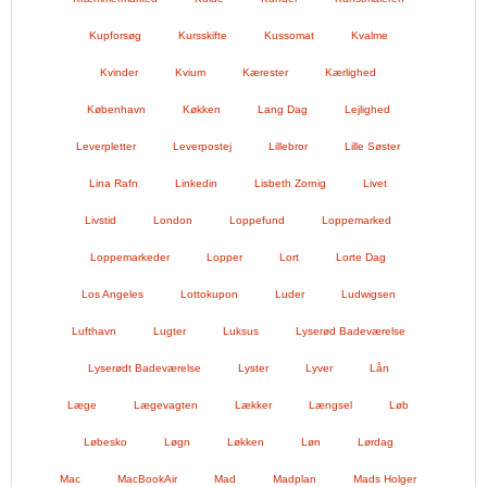
Kupforsøg
Kursskifte
Kussomat
Kvalme
Kvinder
Kvium
Kærester
Kærlighed
København
Køkken
Lang Dag
Lejlighed
Leverpletter
Leverpostej
Lillebror
Lille Søster
Lina Rafn
Linkedin
Lisbeth Zornig
Livet
Livstid
London
Loppefund
Loppemarked
Loppemarkeder
Lopper
Lort
Lorte Dag
Los Angeles
Lottokupon
Luder
Ludwigsen
Lufthavn
Lugter
Luksus
Lyserød Badeværelse
Lyserødt Badeværelse
Lyster
Lyver
Lån
Læge
Lægevagten
Lækker
Længsel
Løb
Løbesko
Løgn
Løkken
Løn
Lørdag
Mac
MacBookAir
Mad
Madplan
Mads Holger