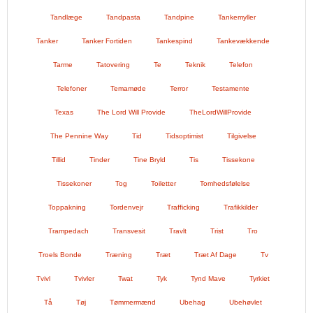
Tandlæge
Tandpasta
Tandpine
Tankemyller
Tanker
Tanker Fortiden
Tankespind
Tankevækkende
Tarme
Tatovering
Te
Teknik
Telefon
Telefoner
Temamøde
Terror
Testamente
Texas
The Lord Will Provide
TheLordWillProvide
The Pennine Way
Tid
Tidsoptimist
Tilgivelse
Tillid
Tinder
Tine Bryld
Tis
Tissekone
Tissekoner
Tog
Toiletter
Tomhedsfølelse
Toppakning
Tordenvejr
Trafficking
Trafikkilder
Trampedach
Transvesit
Travlt
Trist
Tro
Troels Bonde
Træning
Træt
Træt Af Dage
Tv
Tvivl
Tvivler
Twat
Tyk
Tynd Mave
Tyrkiet
Tå
Tøj
Tømmermænd
Ubehag
Ubehøvlet