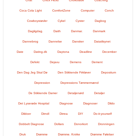
Chat
Chick Flicks
Chokolade
Coaching
Coca Cola Light
ComfortZone
Computer
Conch
Cowboystøvler
Cykel
Cyster
Dagbog
Dagligdag.
Daith
Danmar.
Danmark
Dannebrog
Dannelse
Dansker
Datatilsynet
Date
Dating.dk
Daytona
Deadline
December
Defekt
Dejavu
Demens
Dement
Den Dag Jeg Skal Dø
Den Stikkende Firkløver
Depositum
Depression
Depressions Tømmermænd
De Stikkende Damer
Detaljenørd
Detaljer
Det Lyserøde Hospital
Diagnose
Diagnoser
Dildo
Dildoer
Dirndl
Dirrea
DIY
Do-it-yourself
Dobbelt Diagnose
Dollars
Donorkort
Dronningen
Druk
Drømme
Drømme. Knirke
Drømme Følelser