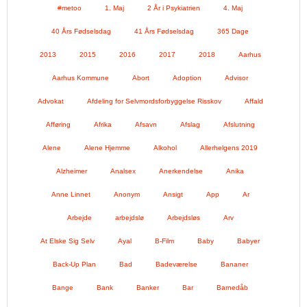
#metoo
1. Maj
2 År i Psykiatrien
4. Maj
40 Års Fødselsdag
41 Års Fødselsdag
365 Dage
2013
2015
2016
2017
2018
Aarhus
Aarhus Kommune
Abort
Adoption
Advisor
Advokat
Afdeling for Selvmordsforbyggelse Risskov
Affald
Afføring
Afrika
Afsavn
Afslag
Afslutning
Alene
Alene Hjemme
Alkohol
Allerhelgens 2019
Alzheimer
Analsex
Anerkendelse
Anika
Anne Linnet
Anonym
Ansigt
App
Ar
Arbejde
arbejdslø
Arbejdsløs
Arv
At Elske Sig Selv
Ayal
B-Film
Baby
Babyer
Back-Up Plan
Bad
Badeværelse
Bananer
Bange
Bank
Banker
Bar
Barnedåb