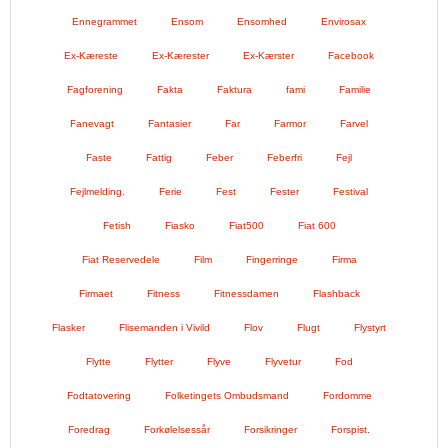
Ennegrammet
Ensom
Ensomhed
Envirosax
Ex-Kæreste
Ex-Kærester
Ex-Kærster
Facebook
Fagforening
Fakta
Faktura
fami
Familie
Fanevagt
Fantasier
Far
Farmor
Farvel
Faste
Fattig
Feber
Feberfri
Fejl
Fejlmelding.
Ferie
Fest
Fester
Festival
Fetish
Fiasko
Fiat500
Fiat 600
Fiat Reservedele
Film
Fingerringe
Firma
Firmaet
Fitness
Fitnessdamen
Flashback
Flasker
Flisemanden i Vivild
Flov
Flugt
Flystyrt
Flytte
Flytter
Flyve
Flyvetur
Fod
Fodtatovering
Folketingets Ombudsmand
Fordomme
Foredrag
Forkølelsessår
Forsikringer
Forspist.