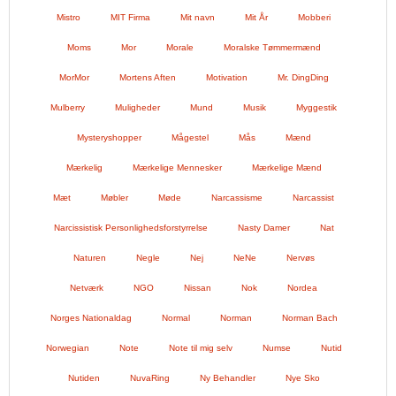
Mistro
MIT Firma
Mit navn
Mit År
Mobberi
Moms
Mor
Morale
Moralske Tømmermænd
MorMor
Mortens Aften
Motivation
Mr. DingDing
Mulberry
Muligheder
Mund
Musik
Myggestik
Mysteryshopper
Mågestel
Mås
Mænd
Mærkelig
Mærkelige Mennesker
Mærkelige Mænd
Mæt
Møbler
Møde
Narcassisme
Narcassist
Narcissistisk Personlighedsforstyrrelse
Nasty Damer
Nat
Naturen
Negle
Nej
NeNe
Nervøs
Netværk
NGO
Nissan
Nok
Nordea
Norges Nationaldag
Normal
Norman
Norman Bach
Norwegian
Note
Note til mig selv
Numse
Nutid
Nutiden
NuvaRing
Ny Behandler
Nye Sko