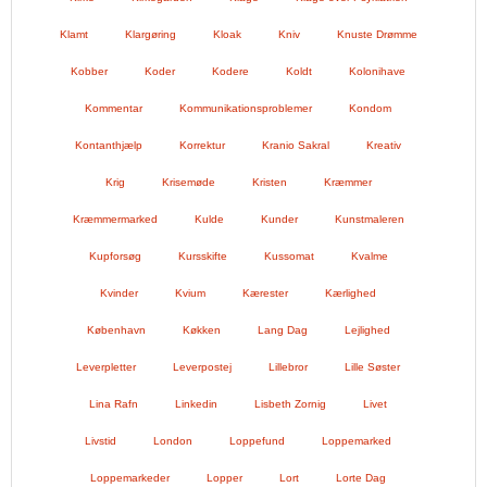
Klamt
Klargøring
Kloak
Kniv
Knuste Drømme
Kobber
Koder
Kodere
Koldt
Kolonihave
Kommentar
Kommunikationsproblemer
Kondom
Kontanthjælp
Korrektur
Kranio Sakral
Kreativ
Krig
Krisemøde
Kristen
Kræmmer
Kræmmermarked
Kulde
Kunder
Kunstmaleren
Kupforsøg
Kursskifte
Kussomat
Kvalme
Kvinder
Kvium
Kærester
Kærlighed
København
Køkken
Lang Dag
Lejlighed
Leverpletter
Leverpostej
Lillebror
Lille Søster
Lina Rafn
Linkedin
Lisbeth Zornig
Livet
Livstid
London
Loppefund
Loppemarked
Loppemarkeder
Lopper
Lort
Lorte Dag