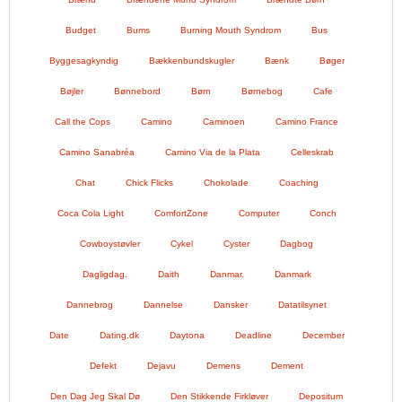
Budget
Bums
Burning Mouth Syndrom
Bus
Byggesagkyndig
Bækkenbundskugler
Bænk
Bøger
Bøjler
Bønnebord
Børn
Børnebog
Cafe
Call the Cops
Camino
Caminoen
Camino France
Camino Sanabréa
Camino Via de la Plata
Celleskrab
Chat
Chick Flicks
Chokolade
Coaching
Coca Cola Light
ComfortZone
Computer
Conch
Cowboystøvler
Cykel
Cyster
Dagbog
Dagligdag.
Daith
Danmar.
Danmark
Dannebrog
Dannelse
Dansker
Datatilsynet
Date
Dating.dk
Daytona
Deadline
December
Defekt
Dejavu
Demens
Dement
Den Dag Jeg Skal Dø
Den Stikkende Firkløver
Depositum