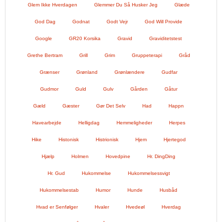
Glem Ikke Hverdagen
Glemmer Du Så Husker Jeg
Glæde
God Dag
Godnat
Godt Vejr
God Will Provide
Google
GR20 Korsika
Gravid
Graviditetstest
Grethe Bertram
Grill
Grim
Gruppeterapi
Gråd
Grænser
Grønland
Grønlændere
Gudfar
Gudmor
Guld
Gulv
Gården
Gåtur
Gæld
Gæster
Gør Det Selv
Had
Happn
Havearbejde
Helligdag
Hemmeligheder
Herpes
Hike
Histonisk
Histrionisk
Hjem
Hjertegod
Hjælp
Holmen
Hovedpine
Hr. DingDing
Hr. Gud
Hukommelse
Hukommelsessvigt
Hukommelsestab
Humor
Hunde
Husbåd
Hvad er Senfølger
Hvaler
Hvedeøl
Hverdag