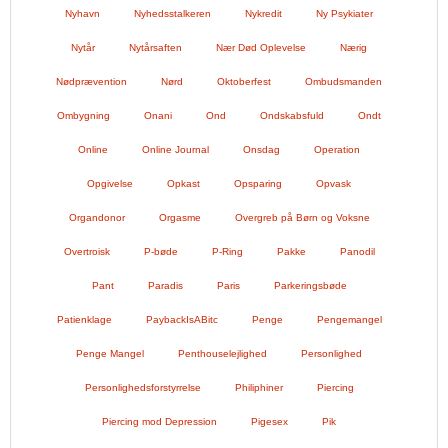
Nyhavn
Nyhedsstalkeren
Nykredit
Ny Psykiater
Nytår
Nytårsaften
Nær Død Oplevelse
Nærig
Nødprævention
Nørd
Oktoberfest
Ombudsmanden
Ombygning
Onani
Ond
Ondskabsfuld
Ondt
Online
Online Journal
Onsdag
Operation
Opgivelse
Opkast
Opsparing
Opvask
Organdonor
Orgasme
Overgreb på Børn og Voksne
Overtroisk
P-bøde
P-Ring
Pakke
Panodil
Pant
Paradis
Paris
Parkeringsbøde
Patienklage
PaybackIsABitc
Penge
Pengemangel
Penge Mangel
Penthouselejlighed
Personlighed
Personlighedsforstyrrelse
Philiphiner
Piercing
Piercing mod Depression
Pigesex
Pik