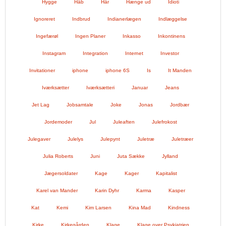
Hygge
Håb
Hår
Hænge ud
Idioti
Ignoreret
Indbrud
Indianerlægen
Indlæggelse
Ingefærøl
Ingen Planer
Inkasso
Inkontinens
Instagram
Integration
Internet
Investor
Invitationer
iphone
iphone 6S
Is
It Manden
Iværksætter
Iværksætteri
Januar
Jeans
Jet Lag
Jobsamtale
Joke
Jonas
Jordbær
Jordemoder
Jul
Juleaften
Julefrokost
Julegaver
Julelys
Julepynt
Juletræ
Juletræer
Julia Roberts
Juni
Juta Sække
Jylland
Jægersoldater
Kage
Kager
Kapitalist
Karel van Mander
Karin Dyhr
Karma
Kasper
Kat
Kemi
Kim Larsen
Kina Mad
Kindness
Kirke
Kirkegården
Klage
Klage over Psykiatrien