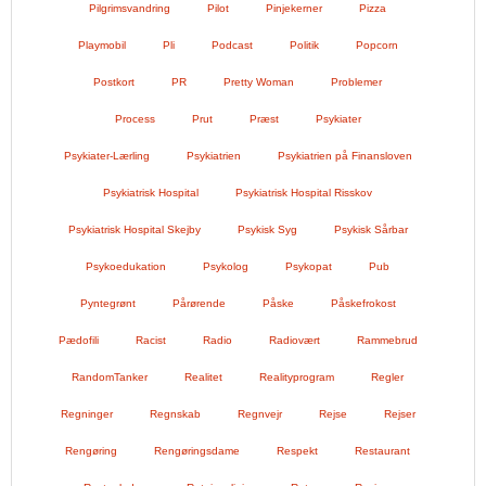
Pilgrimsvandring
Pilot
Pinjekerner
Pizza
Playmobil
Pli
Podcast
Politik
Popcorn
Postkort
PR
Pretty Woman
Problemer
Process
Prut
Præst
Psykiater
Psykiater-Lærling
Psykiatrien
Psykiatrien på Finansloven
Psykiatrisk Hospital
Psykiatrisk Hospital Risskov
Psykiatrisk Hospital Skejby
Psykisk Syg
Psykisk Sårbar
Psykoedukation
Psykolog
Psykopat
Pub
Pyntegrønt
Pårørende
Påske
Påskefrokost
Pædofili
Racist
Radio
Radiovært
Rammebrud
RandomTanker
Realitet
Realityprogram
Regler
Regninger
Regnskab
Regnvejr
Rejse
Rejser
Rengøring
Rengøringsdame
Respekt
Restaurant