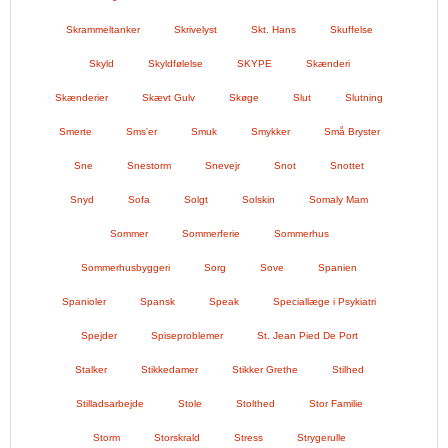
Skrammeltanker
Skrivelyst
Skt. Hans
Skuffelse
Skyld
Skyldfølelse
SKYPE
Skænderi
Skænderier
Skævt Gulv
Skøge
Slut
Slutning
Smerte
Sms'er
Smuk
Smykker
Små Bryster
Sne
Snestorm
Snevejr
Snot
Snottet
Snyd
Sofa
Solgt
Solskin
Somaly Mam
Sommer
Sommerferie
Sommerhus
Sommerhusbyggeri
Sorg
Sove
Spanien
Spanioler
Spansk
Speak
Speciallæge i Psykiatri
Spejder
Spiseproblemer
St. Jean Pied De Port
Stalker
Stikkedamer
Stikker Grethe
Stilhed
Stilladsarbejde
Stole
Stolthed
Stor Familie
Storm
Storskrald
Stress
Strygerulle