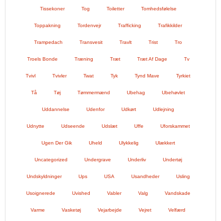
Tissekoner
Tog
Toiletter
Tomhedsfølelse
Toppakning
Tordenvejr
Trafficking
Trafikkilder
Trampedach
Transvesit
Travlt
Trist
Tro
Troels Bonde
Træning
Træt
Træt Af Dage
Tv
Tvivl
Tvivler
Twat
Tyk
Tynd Mave
Tyrkiet
Tå
Tøj
Tømmermænd
Ubehag
Ubehøvlet
Uddannelse
Udenfor
Udkørt
Udlejning
Udnytte
Udseende
Udslæt
Uffe
Uforskammet
Ugen Der Gik
Uheld
Ulykkelig
Ulækkert
Uncategorized
Undergrave
Underliv
Undertøj
Undskyldninger
Ups
USA
Usandheder
Usling
Usoignerede
Uvished
Vabler
Valg
Vandskade
Varme
Vasketøj
Vejarbejde
Vejret
Velfærd