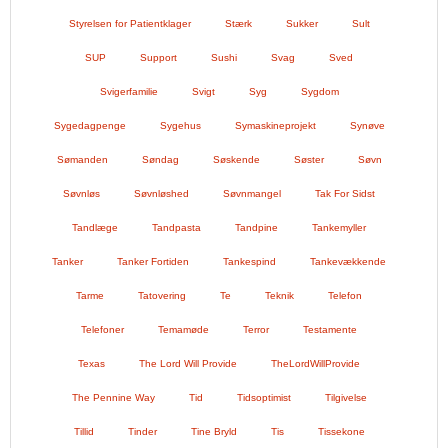
Styrelsen for Patientklager
Stærk
Sukker
Sult
SUP
Support
Sushi
Svag
Sved
Svigerfamilie
Svigt
Syg
Sygdom
Sygedagpenge
Sygehus
Symaskineprojekt
Synøve
Sømanden
Søndag
Søskende
Søster
Søvn
Søvnløs
Søvnløshed
Søvnmangel
Tak For Sidst
Tandlæge
Tandpasta
Tandpine
Tankemyller
Tanker
Tanker Fortiden
Tankespind
Tankevækkende
Tarme
Tatovering
Te
Teknik
Telefon
Telefoner
Temamøde
Terror
Testamente
Texas
The Lord Will Provide
TheLordWillProvide
The Pennine Way
Tid
Tidsoptimist
Tilgivelse
Tillid
Tinder
Tine Bryld
Tis
Tissekone