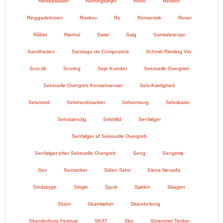
Restepladser
Retningslinjer
Retro
Revisor
Ringgadebroen
Risskov
Ro
Romantisk
Roser
Råber
Røvhul
Salat
Salg
Samtaleterapi
Sandheden
Santiago de Compostela
Schmitt Riesling Vin
Scor.dk
Scoring
Seje Kvinder
Seksuelle Overgreb
Seksuelle Overgreb Konsekvenser
Selv-Kærlighed
Selvmord
Selvmordstanker
Selvomsorg
Selvskade
Selvstændig
Selvtillid
Senfølger
Senfølger af Seksuelle Overgreb
Senfølger efter Seksuelle Overgreb
Seng
Sengetøj
Sex
Sextanker
Siden Sidst
Sierra Nevada
Sindssyge
Single
Sjusk
Sjælen
Skagen
Skam
Skamlæber
Skanderborg
Skanderborg Festival
SKAT
Sko
Skrammel Tanker