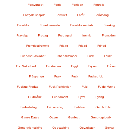
Forsvundet
Fortid
Fortiden
Fortrolig
Fortrydelsespille
Forvirret
Forår
Forårsdag
Forældre
Forældremøde
Forældresamtale
Frankrig
Fravalgt
Fredag
Fredagsøl
fremtid
Fremtiden
Fremtidsdrømme
Fridag
Fridød
Frihed
Frihedsbudskabet
Frihedskæmper
Frisk
Frisør
Frk. Sikkerhed
Frustration
Frygt
Fryser
Fråseri
Fråspenge
Fræk
Fuck
Fucked Up
Fucking Fredag
Fuck Psykiatrien
Fuld
Fulde Mænd
Fuldmåne
Fundament
Fyret
Fyring
Fødselsdag
Fødselsdag.
Følelser
Gamle Biler
Gamle Dates
Gaver
Genbrug
Genbrugsbutik
Generationsskifte
Geocaching
Gevækster
Gevær