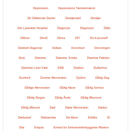
Depression
Depressions Tømmermænd
De Stikkende Damer
Detaljenørd
Detaljer
Det Lyserøde Hospital
Diagnose
Diagnoser
Dildo
Dildoer
Dirndl
Dirrea
DIY
Do-it-yourself
Dobbelt Diagnose
Dollars
Donorkort
Dronningen
Druk
Drømme
Drømme. Knirke
Drømme Følelser
Drømmer Livet Væk
DSB
Dubber
Dukkehus
Dumhed
Dumme Mennesker
Dysfori
Dårlig Dag
Dårlige Mennesker
Dårlig Mave
Dårlig Service
Dårlig Slogan
Dårlig Ånde
Dårlig Økonomi
Dårlig Økoomi
Død
Døde Mennesker
Døden
Dødsstraf
Dødsønske
Dø Mave
Eddike
El
Ella
Empati
Enhed for Selvmordsforbyggelse Risskov