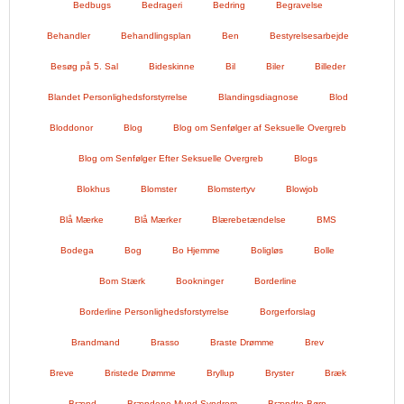
Bedbugs
Bedrageri
Bedring
Begravelse
Behandler
Behandlingsplan
Ben
Bestyrelsesarbejde
Besøg på 5. Sal
Bideskinne
Bil
Biler
Billeder
Blandet Personlighedsforstyrrelse
Blandingsdiagnose
Blod
Bloddonor
Blog
Blog om Senfølger af Seksuelle Overgreb
Blog om Senfølger Efter Seksuelle Overgreb
Blogs
Blokhus
Blomster
Blomstertyv
Blowjob
Blå Mærke
Blå Mærker
Blærebetændelse
BMS
Bodega
Bog
Bo Hjemme
Boligløs
Bolle
Bom Stærk
Bookninger
Borderline
Borderline Personlighedsforstyrrelse
Borgerforslag
Brandmand
Brasso
Braste Drømme
Brev
Breve
Bristede Drømme
Bryllup
Bryster
Bræk
Brænd
Brændene Mund Syndrom
Brændte Børn