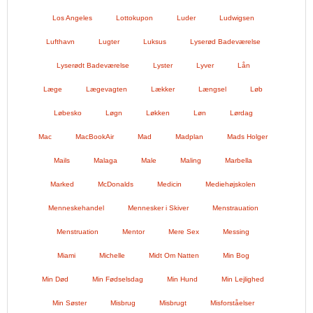
Los Angeles
Lottokupon
Luder
Ludwigsen
Lufthavn
Lugter
Luksus
Lyserød Badeværelse
Lyserødt Badeværelse
Lyster
Lyver
Lån
Læge
Lægevagten
Lækker
Længsel
Løb
Løbesko
Løgn
Løkken
Løn
Lørdag
Mac
MacBookAir
Mad
Madplan
Mads Holger
Mails
Malaga
Male
Maling
Marbella
Marked
McDonalds
Medicin
Mediehøjskolen
Menneskehandel
Mennesker i Skiver
Menstrauation
Menstruation
Mentor
Mere Sex
Messing
Miami
Michelle
Midt Om Natten
Min Bog
Min Død
Min Fødselsdag
Min Hund
Min Lejlighed
Min Søster
Misbrug
Misbrugt
Misforståelser