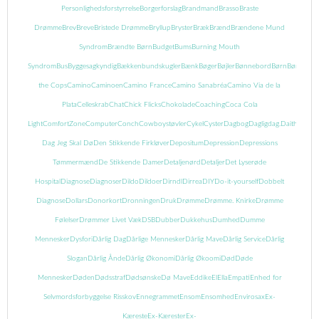
Personlighedsforstyrrelse
Borgerforslag
Brandmand
Brasso
Braste
Drømme
Brev
Breve
Bristede Drømme
Bryllup
Bryster
Bræk
Brænd
Brændene Mund
Syndrom
Brændte Børn
Budget
Bums
Burning Mouth
Syndrom
Bus
Byggesagkyndig
Bækkenbundskugler
Bænk
Bøger
Bøjler
Bønnebord
Børn
Børnebog
the Cops
Camino
Caminoen
Camino France
Camino Sanabréa
Camino Via de la
Plata
Celleskrab
Chat
Chick Flicks
Chokolade
Coaching
Coca Cola
Light
ComfortZone
Computer
Conch
Cowboystøvler
Cykel
Cyster
Dagbog
Dagligdag.
Daith
Danma
Dag Jeg Skal Dø
Den Stikkende Firkløver
Depositum
Depression
Depressions
Tømmermænd
De Stikkende Damer
Detaljenørd
Detaljer
Det Lyserøde
Hospital
Diagnose
Diagnoser
Dildo
Dildoer
Dirndl
Dirrea
DIY
Do-it-yourself
Dobbelt
Diagnose
Dollars
Donorkort
Dronningen
Druk
Drømme
Drømme. Knirke
Drømme
Følelser
Drømmer Livet Væk
DSB
Dubber
Dukkehus
Dumhed
Dumme
Mennesker
Dysfori
Dårlig Dag
Dårlige Mennesker
Dårlig Mave
Dårlig Service
Dårlig
Slogan
Dårlig Ånde
Dårlig Økonomi
Dårlig Økoomi
Død
Døde
Mennesker
Døden
Dødsstraf
Dødsønske
Dø Mave
Eddike
El
Ella
Empati
Enhed for
Selvmordsforbyggelse Risskov
Ennegrammet
Ensom
Ensomhed
Envirosax
Ex-
Kæreste
Ex-Kærester
Ex-