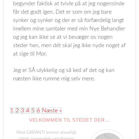
begynder faktisk at tvivle på at jeg nogensinde
får det godt igen. Det er som om jeg bare
synker og synker og der er så forfærdelig langt
imellem mine samtaler med min Nye Behandler
og jeg kan ikke se at vi bevæger os nogen
steder hen, men dét skal jeg ikke nyde noget af
at sige til Mor.
Jeg er SÅ ulykkelig og så ked af det og kan
næsten ikke rumme mig selv mere.
1
2
3
4
5
6
Næste »
VELKOMMEN TIL STEDET DER…
Med GARANTI leverer stavefejl,