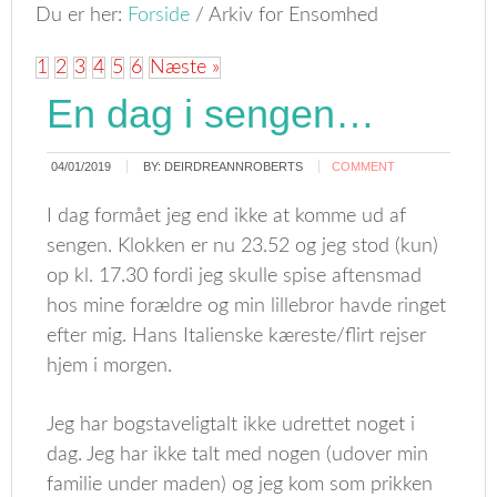
Du er her:
Forside
/
Arkiv for Ensomhed
1
2
3
4
5
6
Næste »
En dag i sengen…
04/01/2019
BY:
DEIRDREANNROBERTS
COMMENT
I dag formået jeg end ikke at komme ud af
sengen. Klokken er nu 23.52 og jeg stod (kun)
op kl. 17.30 fordi jeg skulle spise aftensmad
hos mine forældre og min lillebror havde ringet
efter mig. Hans Italienske kæreste/flirt rejser
hjem i morgen.
Jeg har bogstaveligtalt ikke udrettet noget i
dag. Jeg har ikke talt med nogen (udover min
familie under maden) og jeg kom som prikken