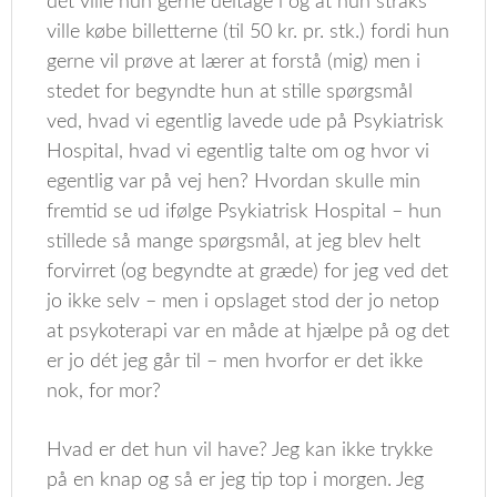
dét ville hun gerne deltage i og at hun straks
ville købe billetterne (til 50 kr. pr. stk.) fordi hun
gerne vil prøve at lærer at forstå (mig) men i
stedet for begyndte hun at stille spørgsmål
ved, hvad vi egentlig lavede ude på Psykiatrisk
Hospital, hvad vi egentlig talte om og hvor vi
egentlig var på vej hen? Hvordan skulle min
fremtid se ud ifølge Psykiatrisk Hospital – hun
stillede så mange spørgsmål, at jeg blev helt
forvirret (og begyndte at græde) for jeg ved det
jo ikke selv – men i opslaget stod der jo netop
at psykoterapi var en måde at hjælpe på og det
er jo dét jeg går til – men hvorfor er det ikke
nok, for mor?
Hvad er det hun vil have? Jeg kan ikke trykke
på en knap og så er jeg tip top i morgen. Jeg