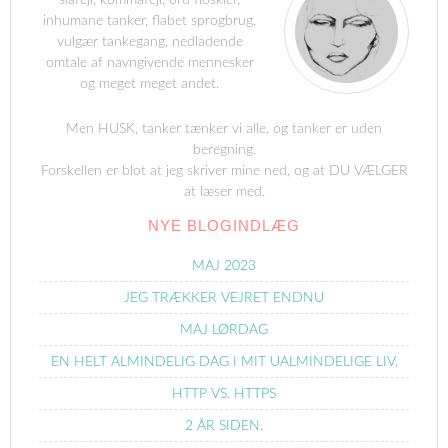
slåfejl, kommafejl, ord floskler,
inhumane tanker, flabet sprogbrug,
vulgær tankegang, nedladende
omtale af navngivende mennesker
og meget meget andet.
Men HUSK, tanker tænker vi alle, og tanker er uden
beregning.
Forskellen er blot at jeg skriver mine ned, og at DU VÆLGER
at læser med.
NYE BLOGINDLÆG
MAJ 2023
JEG TRÆKKER VEJRET ENDNU
MAJ LØRDAG
EN HELT ALMINDELIG DAG I MIT UALMINDELIGE LIV.
HTTP VS. HTTPS
2 ÅR SIDEN.