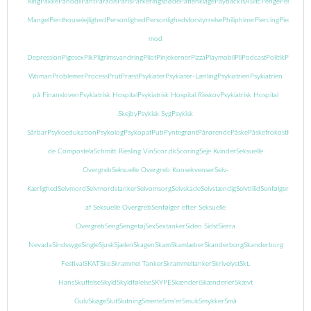
Ring
Pakke
Panodil
Pant
Paradis
Paris
Parkeringsbøde
Patienklage
PaybackIsABitc
Penge
Pengeman
Mangel
Penthouselejlighed
Personlighed
Personlighedsforstyrrelse
Philiphiner
Piercing
Piercing
mod
Depression
Pigesex
Pik
Pilgrimsvandring
Pilot
Pinjekerner
Pizza
Playmobil
Pli
Podcast
Politik
Popcor
Woman
Problemer
Process
Prut
Præst
Psykiater
Psykiater-Lærling
Psykiatrien
Psykiatrien
på Finansloven
Psykiatrisk Hospital
Psykiatrisk Hospital Risskov
Psykiatrisk Hospital
Skejby
Psykisk Syg
Psykisk
Sårbar
Psykoedukation
Psykolog
Psykopat
Pub
Pyntegrønt
Pårørende
Påske
Påskefrokost
Pædofil
de Compostela
Schmitt Riesling Vin
Scor.dk
Scoring
Seje Kvinder
Seksuelle
Overgreb
Seksuelle Overgreb Konsekvenser
Selv-
Kærlighed
Selvmord
Selvmordstanker
Selvomsorg
Selvskade
Selvstændig
Selvtillid
Senfølger
Senføl
af Seksuelle Overgreb
Senfølger efter Seksuelle
Overgreb
Seng
Sengetøj
Sex
Sextanker
Siden Sidst
Sierra
Nevada
Sindssyge
Single
Sjusk
Sjælen
Skagen
Skam
Skamlæber
Skanderborg
Skanderborg
Festival
SKAT
Sko
Skrammel Tanker
Skrammeltanker
Skrivelyst
Skt.
Hans
Skuffelse
Skyld
Skyldfølelse
SKYPE
Skænderi
Skænderier
Skævt
Gulv
Skøge
Slut
Slutning
Smerte
Sms'er
Smuk
Smykker
Små