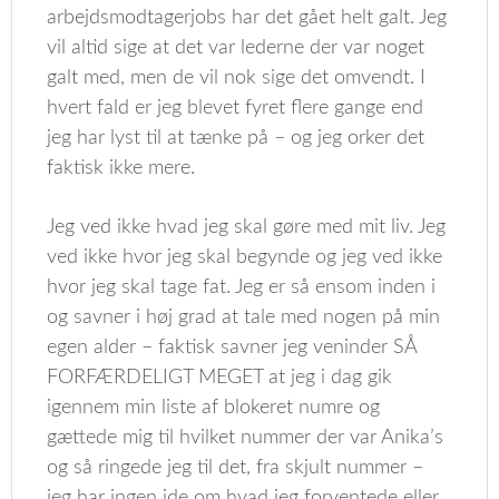
arbejdsmodtagerjobs har det gået helt galt. Jeg
vil altid sige at det var lederne der var noget
galt med, men de vil nok sige det omvendt. I
hvert fald er jeg blevet fyret flere gange end
jeg har lyst til at tænke på – og jeg orker det
faktisk ikke mere.
Jeg ved ikke hvad jeg skal gøre med mit liv. Jeg
ved ikke hvor jeg skal begynde og jeg ved ikke
hvor jeg skal tage fat. Jeg er så ensom inden i
og savner i høj grad at tale med nogen på min
egen alder – faktisk savner jeg veninder SÅ
FORFÆRDELIGT MEGET at jeg i dag gik
igennem min liste af blokeret numre og
gættede mig til hvilket nummer der var Anika’s
og så ringede jeg til det, fra skjult nummer –
jeg har ingen ide om hvad jeg forventede eller