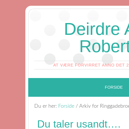
Deirdre
Rober
AT VÆRE FORVIRRET ANNO DET 
FORSIDE
Du er her:
Forside
/
Arkiv for Ringgadebro
Du taler usandt….