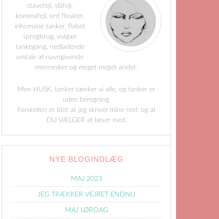
stavefejl, slåfejl,
kommafejl, ord floskler,
inhumane tanker, flabet
sprogbrug, vulgær
tankegang, nedladende
omtale af navngivende
mennesker og meget meget andet.
Men HUSK, tanker tænker vi alle, og tanker er
uden beregning.
Forskellen er blot at jeg skriver mine ned, og at
DU VÆLGER at læser med.
NYE BLOGINDLÆG
MAJ 2023
JEG TRÆKKER VEJRET ENDNU
MAJ LØRDAG