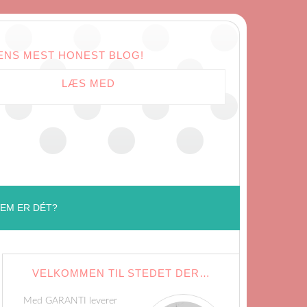
ENS MEST HONEST BLOG!
LÆS MED
EM ER DÉT?
VELKOMMEN TIL STEDET DER…
Med GARANTI leverer