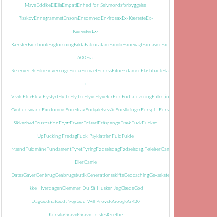
Mave
Eddike
El
Ella
Empati
Enhed for Selvmordsforbyggelse
Risskov
Ennegrammet
Ensom
Ensomhed
Envirosax
Ex-Kæreste
Ex-
Kærester
Ex-
Kærster
Facebook
Fagforening
Fakta
Faktura
fami
Familie
Fanevagt
Fantasier
Far
Farmor
Farvel
Faste
Fatti
600
Fiat
Reservedele
Film
Fingerringe
Firma
Firmaet
Fitness
Fitnessdamen
Flashback
Flasker
Flisemanden
i
Vivild
Flov
Flugt
Flystyrt
Flytte
Flytter
Flyve
Flyvetur
Fod
Fodtatovering
Folketingets
Ombudsmand
Fordomme
Foredrag
Forkølelsessår
Forsikringer
Forspist.
Forsvundet
Fortid
Fortiden
Sikkerhed
Frustration
Frygt
Fryser
Fråseri
Fråspenge
Fræk
Fuck
Fucked
Up
Fucking Fredag
Fuck Psykiatrien
Fuld
Fulde
Mænd
Fuldmåne
Fundament
Fyret
Fyring
Fødselsdag
Fødselsdag.
Følelser
Gamle
Biler
Gamle
Dates
Gaver
Genbrug
Genbrugsbutik
Generationsskifte
Geocaching
Gevækster
Gevær
Glem
Ikke Hverdagen
Glemmer Du Så Husker Jeg
Glæde
God
Dag
Godnat
Godt Vejr
God Will Provide
Google
GR20
Korsika
Gravid
Graviditetstest
Grethe