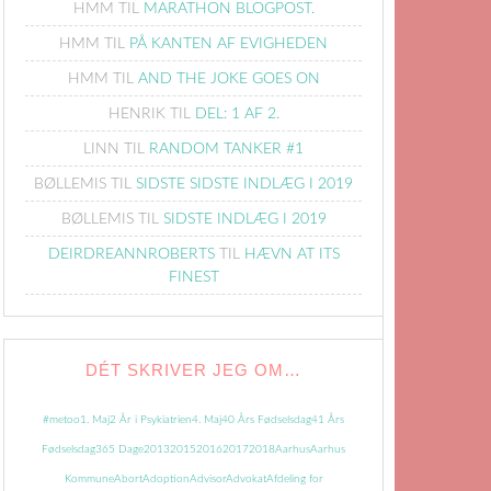
HMM
TIL
MARATHON BLOGPOST.
HMM
TIL
PÅ KANTEN AF EVIGHEDEN
HMM
TIL
AND THE JOKE GOES ON
HENRIK
TIL
DEL: 1 AF 2.
LINN
TIL
RANDOM TANKER #1
BØLLEMIS
TIL
SIDSTE SIDSTE INDLÆG I 2019
BØLLEMIS
TIL
SIDSTE INDLÆG I 2019
DEIRDREANNROBERTS
TIL
HÆVN AT ITS
FINEST
DÉT SKRIVER JEG OM…
#metoo
1. Maj
2 År i Psykiatrien
4. Maj
40 Års Fødselsdag
41 Års
Fødselsdag
365 Dage
2013
2015
2016
2017
2018
Aarhus
Aarhus
Kommune
Abort
Adoption
Advisor
Advokat
Afdeling for