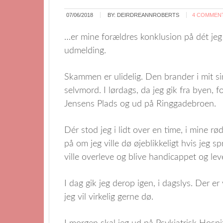
07/06/2018
BY:
DEIRDREANNROBERTS
4 COMMEN
…er mine forældres konklusion på dét jeg
udmelding.
Skammen er ulidelig. Den brander i mit si
selvmord. I lørdags, da jeg gik fra byen, f
Jensens Plads og ud på Ringgadebroen.
Dér stod jeg i lidt over en time, i mine 
på om jeg ville dø øjeblikkeligt hvis jeg sp
ville overleve og blive handicappet og lev
I dag gik jeg derop igen, i dagslys. Der er
jeg vil virkelig gerne dø.