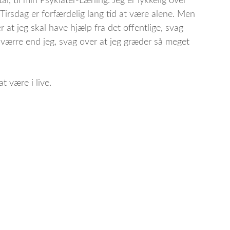
l, til min Psykiater-Lærling. Jeg er lykkelig over
il Tirsdag er forfærdelig lang tid at være alene. Men
r at jeg skal have hjælp fra det offentlige, svag
t værre end jeg, svag over at jeg græder så meget
 være i live.