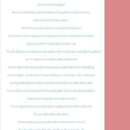
Selvmordsforbyggelse
Risskov
Affald
Afføring
Afrika
Afsavn
Afslag
Afslutning
Alene
Alene
Hjemme
Alkohol
Allerhelgens
2019
Alzheimer
Analsex
Anerkendelse
Anika
Anne
Linnet
Anonym
Ansigt
App
Ar
Arbejde
arbejdslø
Arbejdsløs
Arv
At Elske
Sig Selv
Ayal
B-Film
Baby
Babyer
Back-Up
Plan
Bad
Badeværelse
Bananer
Bange
Bank
Banker
Bar
Barnedåb
Bedbugs
Bedrageri
Bedring
Begravels
på 5. Sal
Bideskinne
Bil
Biler
Billeder
Blandet
Personlighedsforstyrrelse
Blandingsdiagnose
Blod
Bloddonor
Blog
Blog
om Senfølger af Seksuelle Overgreb
Blog om Senfølger Efter Seksuelle
Overgreb
Blogs
Blokhus
Blomster
Blomstertyv
Blowjob
Blå Mærke
Blå
Mærker
Blærebetændelse
BMS
Bodega
Bog
Bo Hjemme
Boligløs
Bolle
Bom
Stærk
Bookninger
Borderline
Borderline
Personlighedsforstyrrelse
Borgerforslag
Brandmand
Brasso
Braste
Drømme
Brev
Breve
Bristede
Drømme
Bryllup
Bryster
Bræk
Brænd
Brændene Mund