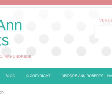
 Ann
VERD
ts
21. ÅRHUNDREDE
BLOG
© COPYRIGHT
DEIRDRE-ANN ROBERTS – HV
en