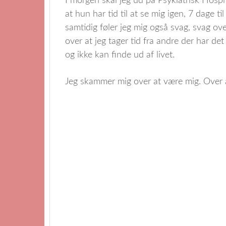
I morgen skal jeg ud på Psykiatrisk Hospita
at hun har tid til at se mig igen, 7 dage t
samtidig føler jeg mig også svag, svag ove
over at jeg tager tid fra andre der har de
og ikke kan finde ud af livet.
Jeg skammer mig over at være mig. Over at