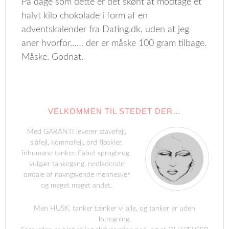
På dage som dette er det skønt at modtage et
halvt kilo chokolade i form af en
adventskalender fra Dating.dk, uden at jeg
aner hvorfor…… der er måske 100 gram tilbage.
Måske. Godnat.
VELKOMMEN TIL STEDET DER…
Med GARANTI leverer stavefejl,
slåfejl, kommafejl, ord floskler,
inhumane tanker, flabet sprogbrug,
vulgær tankegang, nedladende
omtale af navngivende mennesker
og meget meget andet.
Men HUSK, tanker tænker vi alle, og tanker er uden
beregning.