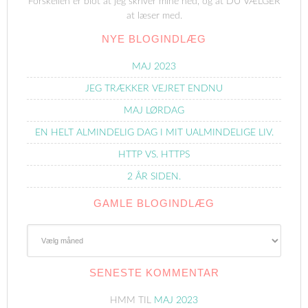
Forskellen er blot at jeg skriver mine ned, og at DU VÆLGER
at læser med.
NYE BLOGINDLÆG
MAJ 2023
JEG TRÆKKER VEJRET ENDNU
MAJ LØRDAG
EN HELT ALMINDELIG DAG I MIT UALMINDELIGE LIV.
HTTP VS. HTTPS
2 ÅR SIDEN.
GAMLE BLOGINDLÆG
Gamle
Blogindlæg
SENESTE KOMMENTAR
HMM
TIL
MAJ 2023