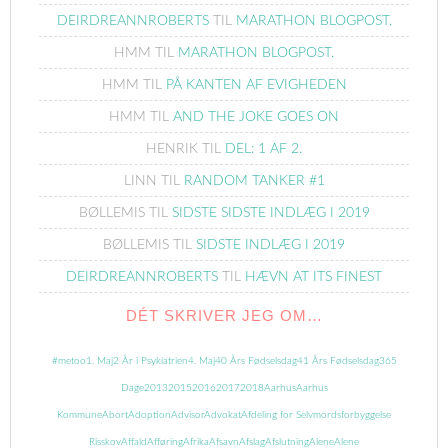
DEIRDREANNROBERTS
TIL
MARATHON BLOGPOST.
HMM
TIL
MARATHON BLOGPOST.
HMM
TIL
PÅ KANTEN AF EVIGHEDEN
HMM
TIL
AND THE JOKE GOES ON
HENRIK
TIL
DEL: 1 AF 2.
LINN
TIL
RANDOM TANKER #1
BØLLEMIS
TIL
SIDSTE SIDSTE INDLÆG I 2019
BØLLEMIS
TIL
SIDSTE INDLÆG I 2019
DEIRDREANNROBERTS
TIL
HÆVN AT ITS FINEST
DÉT SKRIVER JEG OM…
#metoo
1. Maj
2 År i Psykiatrien
4. Maj
40 Års Fødselsdag
41 Års Fødselsdag
365
Dage
2013
2015
2016
2017
2018
Aarhus
Aarhus
Kommune
Abort
Adoption
Advisor
Advokat
Afdeling for Selvmordsforbyggelse
Risskov
Affald
Afføring
Afrika
Afsavn
Afslag
Afslutning
Alene
Alene