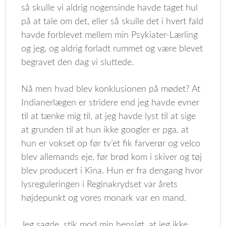
så skulle vi aldrig nogensinde havde taget hul
på at tale om det, eller så skulle det i hvert fald
havde forblevet mellem min Psykiater-Lærling
og jeg, og aldrig forladt rummet og være blevet
begravet den dag vi sluttede.
Nå men hvad blev konklusionen på mødet? At
Indianerlægen er stridere end jeg havde evner
til at tænke mig til, at jeg havde lyst til at sige
at grunden til at hun ikke googler er pga. at
hun er vokset op før tv’et fik farverør og velco
blev allemands eje, før brød kom i skiver og tøj
blev producert i Kina. Hun er fra dengang hvor
lysreguleringen i Reginakrydset var årets
højdepunkt og vores monark var en mand.
Jeg sagde, stik mod min hensigt, at jeg ikke