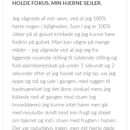
HOLDE FOKUS. MIN HJERNE SEJLER.
Jeg vågnede af min søvn, ved at jeg 100%
hørte nogen i lejligheden. Som I jeg er 100%
sikker på at gulvet knirkede og jeg kunne høre
fodtrin på gulvet. Man kan vågne på mange
måder – jeg vågnede ved at jeg røg fra
liggende sovende stilling til siddende stilling og
fuld alarmberedskab på under 1 sekundt og 2
sekunder efter at jeg havde sat mig op, var jeg
oppe og stå og ude i gangen, med ryggen til
badeværelset (og det åbne vindue) mens jeg
kikkede ned af gangen mod stuen (og
hoveddøren) Jeg kunne intet hører men gik
med resulutte skridt mod min frygt og drejet
om hjørnet og ind i stuen med frygten i halsen.
Der var naturligvis ingen, men mit hjerte døde