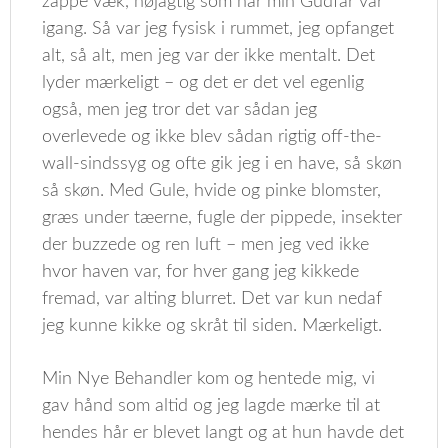
zappe væk, nøjagtig som når min Gudfar var
igang. Så var jeg fysisk i rummet, jeg opfanget
alt, så alt, men jeg var der ikke mentalt. Det
lyder mærkeligt – og det er det vel egenlig
også, men jeg tror det var sådan jeg
overlevede og ikke blev sådan rigtig off-the-
wall-sindssyg og ofte gik jeg i en have, så skøn
så skøn. Med Gule, hvide og pinke blomster,
græs under tæerne, fugle der pippede, insekter
der buzzede og ren luft – men jeg ved ikke
hvor haven var, for hver gang jeg kikkede
fremad, var alting blurret. Det var kun nedaf
jeg kunne kikke og skråt til siden. Mærkeligt.
Min Nye Behandler kom og hentede mig, vi
gav hånd som altid og jeg lagde mærke til at
hendes hår er blevet langt og at hun havde det