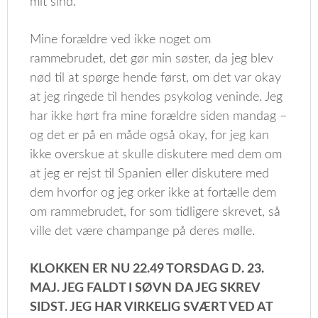
mit sind.
Mine forældre ved ikke noget om
rammebrudet, det gør min søster, da jeg blev
nød til at spørge hende først, om det var okay
at jeg ringede til hendes psykolog veninde. Jeg
har ikke hørt fra mine forældre siden mandag –
og det er på en måde også okay, for jeg kan
ikke overskue at skulle diskutere med dem om
at jeg er rejst til Spanien eller diskutere med
dem hvorfor og jeg orker ikke at fortælle dem
om rammebrudet, for som tidligere skrevet, så
ville det være champange på deres mølle.
KLOKKEN ER NU 22.49 TORSDAG D. 23.
MAJ. JEG FALDT I SØVN DA JEG SKREV
SIDST. JEG HAR VIRKELIG SVÆRT VED AT