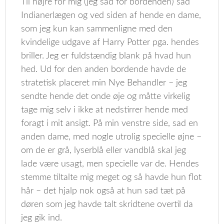
Til højre for mig (jeg sad for bordenden) sad
Indianerlægen og ved siden af hende en dame,
som jeg kun kan sammenligne med den
kvindelige udgave af Harry Potter pga. hendes
briller. Jeg er fuldstændig blank på hvad hun
hed. Ud for den anden bordende havde de
stratetisk placeret min Nye Behandler – jeg
sendte hende det onde øje og måtte virkelig
tage mig selv i ikke at nedstirrer hende med
foragt i mit ansigt. På min venstre side, sad en
anden dame, med nogle utrolig specielle øjne –
om de er grå, lyserblå eller vandblå skal jeg
lade være usagt, men specielle var de. Hendes
stemme tiltalte mig meget og så havde hun flot
hår – det hjalp nok også at hun sad tæt på
døren som jeg havde talt skridtene overtil da
jeg gik ind.