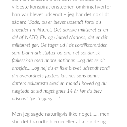
vildeste konspirationsteorien omkring hvorfor
han var blevet udsendt – jeg har det nok lidt
sådan: “
Søde, du er blevet udsendt fordi du
arbejder i militæret. Det danske militæret er en
del af NATO, FN og United Nations, det er dét
militæret gør. De tager ud i de konfliktområder,
som Danmark støtter op om, i et solidarisk
fællesskab med andre nationer…..og dét er dit
arbejde……og nej du er ikke blevet udsendt fordi
din overordnets fætters kusines søns bonus
datters exkæreste skød en mand i hoved og du
nægtede at slå noget græs 14 år før du blev
udsendt første gang…..
“
Men jeg sagde naturligvis ikke noget…… men
shit det brændte hjerneceller af at sidde og