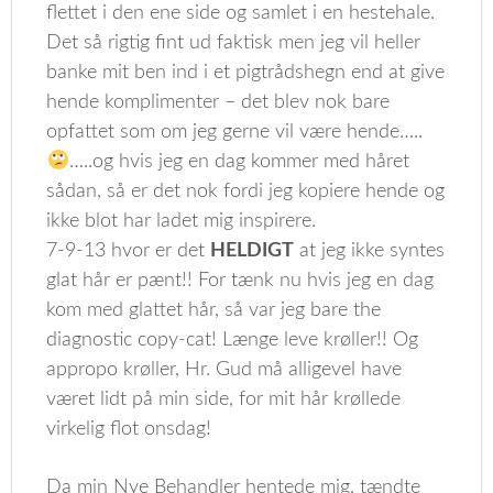
flettet i den ene side og samlet i en hestehale.
Det så rigtig fint ud faktisk men jeg vil heller
banke mit ben ind i et pigtrådshegn end at give
hende komplimenter – det blev nok bare
opfattet som om jeg gerne vil være hende…..
…..og hvis jeg en dag kommer med håret
sådan, så er det nok fordi jeg kopiere hende og
ikke blot har ladet mig inspirere.
7-9-13 hvor er det
HELDIGT
at jeg ikke syntes
glat hår er pænt!! For tænk nu hvis jeg en dag
kom med glattet hår, så var jeg bare the
diagnostic copy-cat! Længe leve krøller!! Og
appropo krøller, Hr. Gud må alligevel have
været lidt på min side, for mit hår krøllede
virkelig flot onsdag!
Da min Nye Behandler hentede mig, tændte