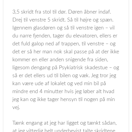
3,5 skridt fra stol til dør. Døren åbner indaf.
Drej til venstre 5 skridt. Så til højre og spæn.
Igennem glasdøren og så til venstre igen – vil
du narre fjenden, tager du elevatoren, ellers er
det fuld galop ned af trappen, til venstre – og
det er så her man nok skal passe på at der ikke
kommer en eller anden snigende fra siden,
ligesom dengang på Psykiatrisk skadestue – og
så er det ellers ud til bilen og væk. Jeg tror jeg
kan være ude af lokalet og ved min bil på
mindre end 4 minutter hvis jeg løber alt hvad
jeg kan og ikke tager hensyn til nogen på min
vej.
Tænk engang at jeg har ligget og tænkt sådan,
at jeg vitterlig helt underbevist talte skridtene