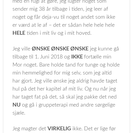
med en fugl at gøre, jeg lugter noget som
sender mig 38 år tilbage i tiden, jeg leer af
noget og får deja-vu til noget andet som ikke
er værd at le af – det er sådan hele hele hele
HELE
tiden i mit liv og i mit hoved.
Jeg ville
ØNSKE ØNSKE ØNSKE
jeg kunne gå
tilbage til 1. Juni 2018 og
IKKE
fortælle min
Mor noget. Bare holde tand for tunge og holde
min hemmelighed for mig selv, som jeg altid
har gjort. Jeg ville ønske jeg aldrig havde taget
hul på det her kapitel af mit liv. Og nu når jeg
har taget fat på det, så skal jeg pakke det ned
NU
og gå i gruppeterapi med andre sørgelige
sjæle.
Jeg magter det
VIRKELIG
ikke. Det er lige før