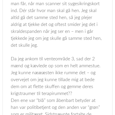
man får, når man scanner sit sygesikringskort
ind. Dér står hvor man skal gå hen. Jeg skal
altid gå det samme sted hen, så jeg plejer
aldrig at tjekke det og oftest smider jeg det i
skraldespanden når jeg ser en – men i går
tjekkede jeg om jeg skulle gå samme sted hen,
det skulle jeg.
Da jeg ankom til venteområde 3, sad der 2
mænd og kævlede op som en helt ammestue.
Jeg kunne næææsten ikke rumme det – og
overvejet om jeg kunne tillade mig at bede
dem om at flette skuffen og gemme deres
krigstraumer til terapirummet??
Den ene var “blå” som åbenbart betyder at
han var politibetjent og den anden var “grøn”
som er militæret. Sidstnævnte fortalte de