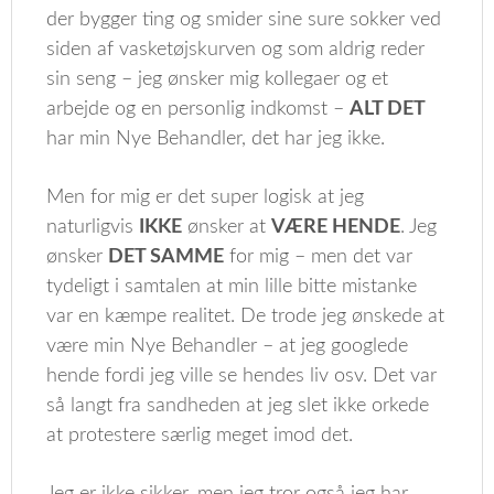
der bygger ting og smider sine sure sokker ved
siden af vasketøjskurven og som aldrig reder
sin seng – jeg ønsker mig kollegaer og et
arbejde og en personlig indkomst –
ALT DET
har min Nye Behandler, det har jeg ikke.
Men for mig er det super logisk at jeg
naturligvis
IKKE
ønsker at
VÆRE HENDE
. Jeg
ønsker
DET SAMME
for mig – men det var
tydeligt i samtalen at min lille bitte mistanke
var en kæmpe realitet. De trode jeg ønskede at
være min Nye Behandler – at jeg googlede
hende fordi jeg ville se hendes liv osv. Det var
så langt fra sandheden at jeg slet ikke orkede
at protestere særlig meget imod det.
Jeg er ikke sikker, men jeg tror også jeg har