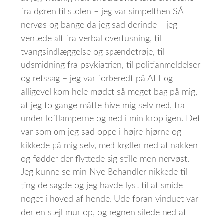
fra døren til stolen – jeg var simpelthen SÅ
nervøs og bange da jeg sad derinde – jeg
ventede alt fra verbal overfusning, til
tvangsindlæggelse og spændetrøje, til
udsmidning fra psykiatrien, til politianmeldelser
og retssag – jeg var forberedt på ALT og
alligevel kom hele mødet så meget bag på mig,
at jeg to gange måtte hive mig selv ned, fra
under loftlamperne og ned i min krop igen. Det
var som om jeg sad oppe i højre hjørne og
kikkede på mig selv, med krøller ned af nakken
og fødder der flyttede sig stille men nervøst.
Jeg kunne se min Nye Behandler nikkede til
ting de sagde og jeg havde lyst til at smide
noget i hoved af hende. Ude foran vinduet var
der en stejl mur op, og regnen silede ned af