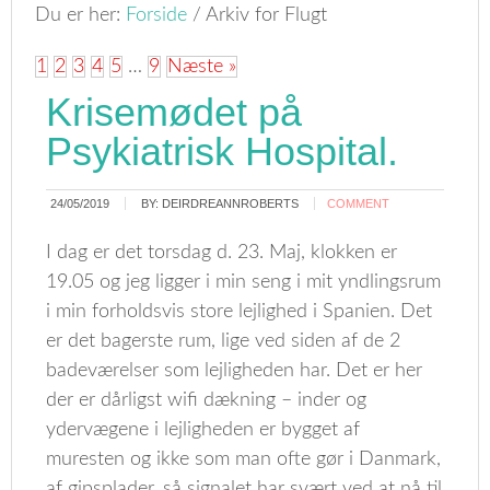
Du er her:
Forside
/
Arkiv for Flugt
1
2
3
4
5
…
9
Næste »
Krisemødet på
Psykiatrisk Hospital.
24/05/2019
BY:
DEIRDREANNROBERTS
COMMENT
I dag er det torsdag d. 23. Maj, klokken er
19.05 og jeg ligger i min seng i mit yndlingsrum
i min forholdsvis store lejlighed i Spanien. Det
er det bagerste rum, lige ved siden af de 2
badeværelser som lejligheden har. Det er her
der er dårligst wifi dækning – inder og
ydervægene i lejligheden er bygget af
muresten og ikke som man ofte gør i Danmark,
af gipsplader, så signalet har svært ved at nå til