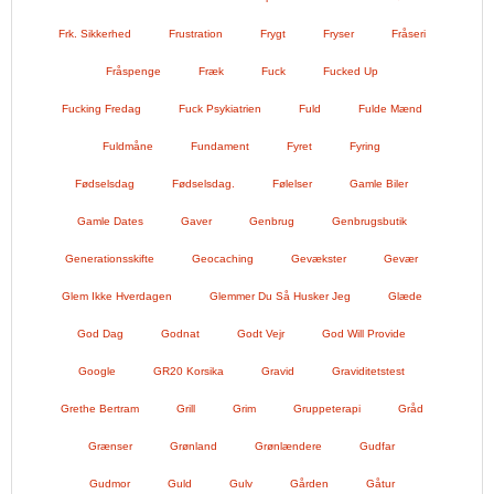
Frk. Sikkerhed
Frustration
Frygt
Fryser
Fråseri
Fråspenge
Fræk
Fuck
Fucked Up
Fucking Fredag
Fuck Psykiatrien
Fuld
Fulde Mænd
Fuldmåne
Fundament
Fyret
Fyring
Fødselsdag
Fødselsdag.
Følelser
Gamle Biler
Gamle Dates
Gaver
Genbrug
Genbrugsbutik
Generationsskifte
Geocaching
Gevækster
Gevær
Glem Ikke Hverdagen
Glemmer Du Så Husker Jeg
Glæde
God Dag
Godnat
Godt Vejr
God Will Provide
Google
GR20 Korsika
Gravid
Graviditetstest
Grethe Bertram
Grill
Grim
Gruppeterapi
Gråd
Grænser
Grønland
Grønlændere
Gudfar
Gudmor
Guld
Gulv
Gården
Gåtur