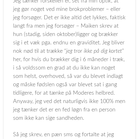
Jeg tænker forskellen er, set fra min optik, at
jeg gør noget ved mine brokproblemer – eller
jeg forsøger. Det er ikke altid det lykkes, faktisk
langt fra men jeg forsøger – Maiken skrev at
hun (stadig, siden oktober)ligger og brækker
sig i et væk pga. endnu en graviditet. Jeg bliver
nok nød til at trække “
jeg tror ikke på dig kortet
”
her, for hvis du brækker dig i 6 måneder i træk,
i så voldssom en grad at du ikke kan noget
som helst, overhoved, så var du blevet indlagt
og måske fødslen også var blevet sat i gang
tidligere, for at tænke på Moderes helbred.
Anyway, jeg ved det naturligvis ikke 100% men
jeg tænker det er en fed løgn fra en person
som ikke kan sige sandheden.
Så jeg skrev, en pæn sms og fortalte at jeg