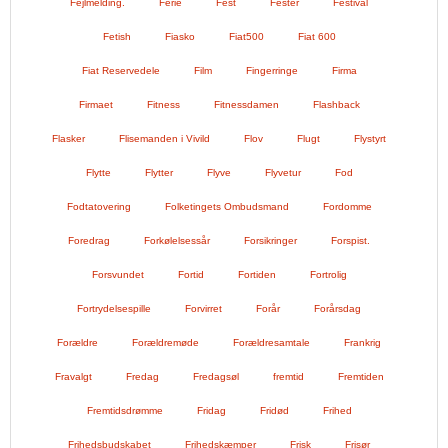
Fejlmelding.
Ferie
Fest
Fester
Festival
Fetish
Fiasko
Fiat500
Fiat 600
Fiat Reservedele
Film
Fingerringe
Firma
Firmaet
Fitness
Fitnessdamen
Flashback
Flasker
Flisemanden i Vivild
Flov
Flugt
Flystyrt
Flytte
Flytter
Flyve
Flyvetur
Fod
Fodtatovering
Folketingets Ombudsmand
Fordomme
Foredrag
Forkølelsessår
Forsikringer
Forspist.
Forsvundet
Fortid
Fortiden
Fortrolig
Fortrydelsespille
Forvirret
Forår
Forårsdag
Forældre
Forældremøde
Forældresamtale
Frankrig
Fravalgt
Fredag
Fredagsøl
fremtid
Fremtiden
Fremtidsdrømme
Fridag
Fridød
Frihed
Frihedsbudskabet
Frihedskæmper
Frisk
Frisør