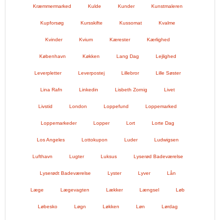
Kræmmermarked
Kulde
Kunder
Kunstmaleren
Kupforsøg
Kursskifte
Kussomat
Kvalme
Kvinder
Kvium
Kærester
Kærlighed
København
Køkken
Lang Dag
Lejlighed
Leverpletter
Leverpostej
Lillebror
Lille Søster
Lina Rafn
Linkedin
Lisbeth Zornig
Livet
Livstid
London
Loppefund
Loppemarked
Loppemarkeder
Lopper
Lort
Lorte Dag
Los Angeles
Lottokupon
Luder
Ludwigsen
Lufthavn
Lugter
Luksus
Lyserød Badeværelse
Lyserødt Badeværelse
Lyster
Lyver
Lån
Læge
Lægevagten
Lækker
Længsel
Løb
Løbesko
Løgn
Løkken
Løn
Lørdag