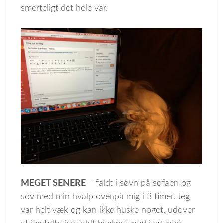
smerteligt det hele var.
MEGET SENERE
– faldt i søvn på sofaen og
sov med min hvalp ovenpå mig i 3 timer. Jeg
var helt væk og kan ikke huske noget, udover