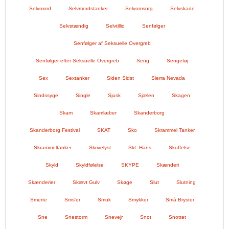
Selvmord
Selvmordstanker
Selvomsorg
Selvskade
Selvstændig
Selvtillid
Senfølger
Senfølger af Seksuelle Overgreb
Senfølger efter Seksuelle Overgreb
Seng
Sengetøj
Sex
Sextanker
Siden Sidst
Sierra Nevada
Sindssyge
Single
Sjusk
Sjælen
Skagen
Skam
Skamlæber
Skanderborg
Skanderborg Festival
SKAT
Sko
Skrammel Tanker
Skrammeltanker
Skrivelyst
Skt. Hans
Skuffelse
Skyld
Skyldfølelse
SKYPE
Skænderi
Skænderier
Skævt Gulv
Skøge
Slut
Slutning
Smerte
Sms'er
Smuk
Smykker
Små Bryster
Sne
Snestorm
Snevejr
Snot
Snottet