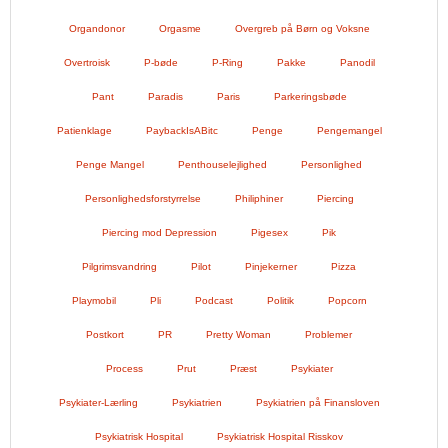
Organdonor
Orgasme
Overgreb på Børn og Voksne
Overtroisk
P-bøde
P-Ring
Pakke
Panodil
Pant
Paradis
Paris
Parkeringsbøde
Patienklage
PaybackIsABitc
Penge
Pengemangel
Penge Mangel
Penthouselejlighed
Personlighed
Personlighedsforstyrrelse
Philiphiner
Piercing
Piercing mod Depression
Pigesex
Pik
Pilgrimsvandring
Pilot
Pinjekerner
Pizza
Playmobil
Pli
Podcast
Politik
Popcorn
Postkort
PR
Pretty Woman
Problemer
Process
Prut
Præst
Psykiater
Psykiater-Lærling
Psykiatrien
Psykiatrien på Finansloven
Psykiatrisk Hospital
Psykiatrisk Hospital Risskov