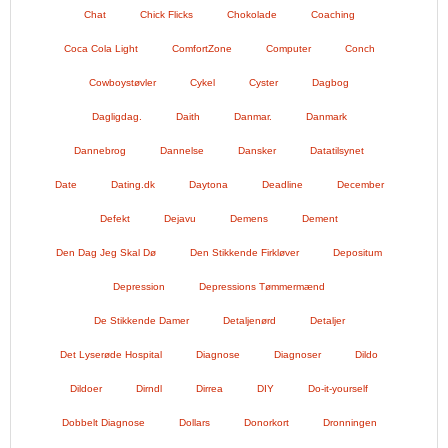
Chat
Chick Flicks
Chokolade
Coaching
Coca Cola Light
ComfortZone
Computer
Conch
Cowboystøvler
Cykel
Cyster
Dagbog
Dagligdag.
Daith
Danmar.
Danmark
Dannebrog
Dannelse
Dansker
Datatilsynet
Date
Dating.dk
Daytona
Deadline
December
Defekt
Dejavu
Demens
Dement
Den Dag Jeg Skal Dø
Den Stikkende Firkløver
Depositum
Depression
Depressions Tømmermænd
De Stikkende Damer
Detaljenørd
Detaljer
Det Lyserøde Hospital
Diagnose
Diagnoser
Dildo
Dildoer
Dirndl
Dirrea
DIY
Do-it-yourself
Dobbelt Diagnose
Dollars
Donorkort
Dronningen