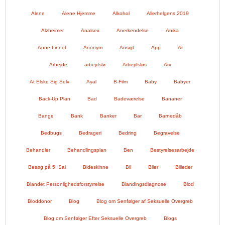
Alene
Alene Hjemme
Alkohol
Allerhelgens 2019
Alzheimer
Analsex
Anerkendelse
Anika
Anne Linnet
Anonym
Ansigt
App
Ar
Arbejde
arbejdslø
Arbejdsløs
Arv
At Elske Sig Selv
Ayal
B-Film
Baby
Babyer
Back-Up Plan
Bad
Badeværelse
Bananer
Bange
Bank
Banker
Bar
Barnedåb
Bedbugs
Bedrageri
Bedring
Begravelse
Behandler
Behandlingsplan
Ben
Bestyrelsesarbejde
Besøg på 5. Sal
Bideskinne
Bil
Biler
Billeder
Blandet Personlighedsforstyrrelse
Blandingsdiagnose
Blod
Bloddonor
Blog
Blog om Senfølger af Seksuelle Overgreb
Blog om Senfølger Efter Seksuelle Overgreb
Blogs