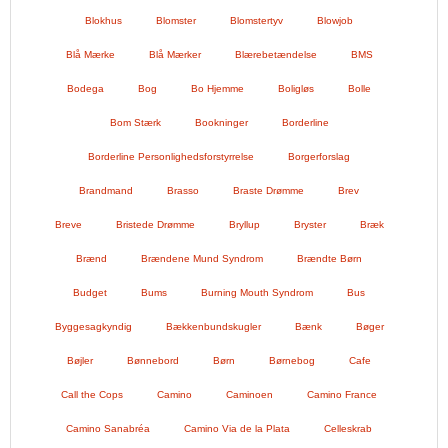
Blokhus
Blomster
Blomstertyv
Blowjob
Blå Mærke
Blå Mærker
Blærebetændelse
BMS
Bodega
Bog
Bo Hjemme
Boligløs
Bolle
Bom Stærk
Bookninger
Borderline
Borderline Personlighedsforstyrrelse
Borgerforslag
Brandmand
Brasso
Braste Drømme
Brev
Breve
Bristede Drømme
Bryllup
Bryster
Bræk
Brænd
Brændene Mund Syndrom
Brændte Børn
Budget
Bums
Burning Mouth Syndrom
Bus
Byggesagkyndig
Bækkenbundskugler
Bænk
Bøger
Bøjler
Bønnebord
Børn
Børnebog
Cafe
Call the Cops
Camino
Caminoen
Camino France
Camino Sanabréa
Camino Via de la Plata
Celleskrab