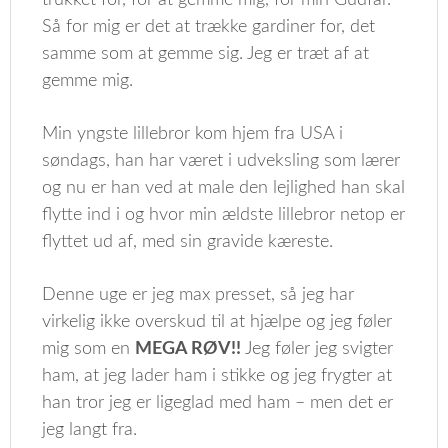
trukket for, for at gemme mig, for min Gudfar.
Så for mig er det at trække gardiner for, det
samme som at gemme sig. Jeg er træt af at
gemme mig.
Min yngste lillebror kom hjem fra USA i
søndags, han har været i udveksling som lærer
og nu er han ved at male den lejlighed han skal
flytte ind i og hvor min ældste lillebror netop er
flyttet ud af, med sin gravide kæreste.
Denne uge er jeg max presset, så jeg har
virkelig ikke overskud til at hjælpe og jeg føler
mig som en
MEGA RØV!!
Jeg føler jeg svigter
ham, at jeg lader ham i stikke og jeg frygter at
han tror jeg er ligeglad med ham – men det er
jeg langt fra.