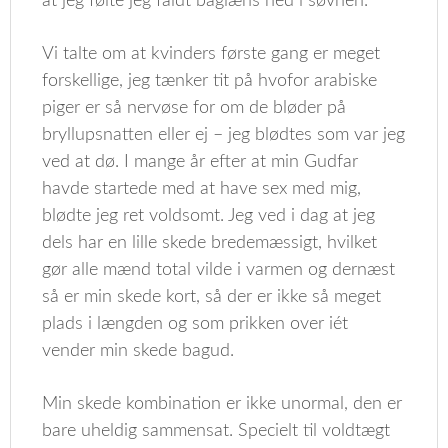
at jeg følte jeg faldt baglæns ned i søvnen.
Vi talte om at kvinders første gang er meget
forskellige, jeg tænker tit på hvofor arabiske
piger er så nervøse for om de bløder på
bryllupsnatten eller ej – jeg blødtes som var jeg
ved at dø. I mange år efter at min Gudfar
havde startede med at have sex med mig,
blødte jeg ret voldsomt. Jeg ved i dag at jeg
dels har en lille skede bredemæssigt, hvilket
gør alle mænd total vilde i varmen og dernæst
så er min skede kort, så der er ikke så meget
plads i længden og som prikken over iét
vender min skede bagud.
Min skede kombination er ikke unormal, den er
bare uheldig sammensat. Specielt til voldtægt