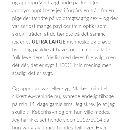
og appropo Voldtægt, inde på Jodel (en
anonym app) læste jeg i forgårs en tråd fra en
pige der tændte på voldtægtsagtig sex – og der
var seriøst mange psykoer (min optik) som
skrev i tråden at de tændte på det samme –
jeg er et
ULTRA LARGE
menneske og prøver
hver dag på ikke at have fordomme, og lade
folk leve deres frie liv med deres frie valg, men
dét dér, det er sygt!! 100%. Min mening men
stadig, det er sygt.
Og appropo sygt eller syg, Maiken, min helt
sikkert ex-veninde nu, svarede endelig tilbage
på min 14. dage gamle sms. Jeg skrev jo at jeg
skulle til København og om hun ville mødes.
Jeg har ikke set hende siden 2013/2014 da
hun var gravid med hendes tvillinger. Hver