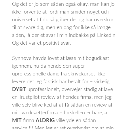
Og det er jo som sådan også okay, man kan jo
ikke forvente at fordi man smider noget ud i
universet at folk så griber det og har overskud
til at svare dig, men en dag for ikke så længe
siden, lå der et svar i min indbakke på Linkedin.
Og det var et positivt svar.
Synnøve havde lovet at læse mit bogudkast
igennem, nu da hende den super
uprofessionelle dame fra skrivekurset ikke
levere det jeg faktisk har betalt for – virkelig
DYBT
uprofessionelt, overvejer stadig at lave
en Trustpilot review af hendes firma, men jeg
ville selv blive ked af at få sådan en review af
mit iværksætterfirma – forskellen er bare, at
MIT
firma
ALDRIG
ville yde en sådan
service!!!! Men jeg er ret overbevist om at min