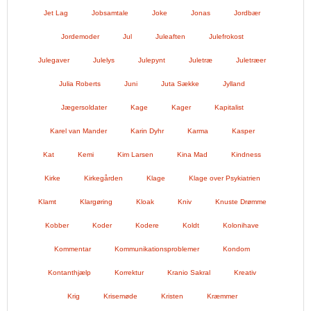
Jet Lag
Jobsamtale
Joke
Jonas
Jordbær
Jordemoder
Jul
Juleaften
Julefrokost
Julegaver
Julelys
Julepynt
Juletræ
Juletræer
Julia Roberts
Juni
Juta Sække
Jylland
Jægersoldater
Kage
Kager
Kapitalist
Karel van Mander
Karin Dyhr
Karma
Kasper
Kat
Kemi
Kim Larsen
Kina Mad
Kindness
Kirke
Kirkegården
Klage
Klage over Psykiatrien
Klamt
Klargøring
Kloak
Kniv
Knuste Drømme
Kobber
Koder
Kodere
Koldt
Kolonihave
Kommentar
Kommunikationsproblemer
Kondom
Kontanthjælp
Korrektur
Kranio Sakral
Kreativ
Krig
Krisemøde
Kristen
Kræmmer