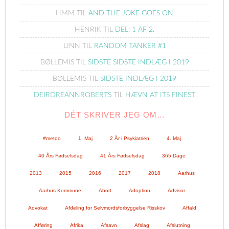
HMM
TIL
AND THE JOKE GOES ON
HENRIK
TIL
DEL: 1 AF 2.
LINN
TIL
RANDOM TANKER #1
BØLLEMIS
TIL
SIDSTE SIDSTE INDLÆG I 2019
BØLLEMIS
TIL
SIDSTE INDLÆG I 2019
DEIRDREANNROBERTS
TIL
HÆVN AT ITS FINEST
DÉT SKRIVER JEG OM…
#metoo
1. Maj
2 År i Psykiatrien
4. Maj
40 Års Fødselsdag
41 Års Fødselsdag
365 Dage
2013
2015
2016
2017
2018
Aarhus
Aarhus Kommune
Abort
Adoption
Advisor
Advokat
Afdeling for Selvmordsforbyggelse Risskov
Affald
Afføring
Afrika
Afsavn
Afslag
Afslutning