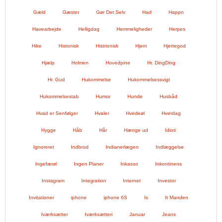
Gæld
Gæster
Gør Det Selv
Had
Happn
Havearbejde
Helligdag
Hemmeligheder
Herpes
Hike
Histonisk
Histrionisk
Hjem
Hjertegod
Hjælp
Holmen
Hovedpine
Hr. DingDing
Hr. Gud
Hukommelse
Hukommelsessvigt
Hukommelsestab
Humor
Hunde
Husbåd
Hvad er Senfølger
Hvaler
Hvedeøl
Hverdag
Hygge
Håb
Hår
Hænge ud
Idioti
Ignoreret
Indbrud
Indianerlægen
Indlæggelse
Ingefærøl
Ingen Planer
Inkasso
Inkontinens
Instagram
Integration
Internet
Investor
Invitationer
iphone
iphone 6S
Is
It Manden
Iværksætter
Iværksætteri
Januar
Jeans