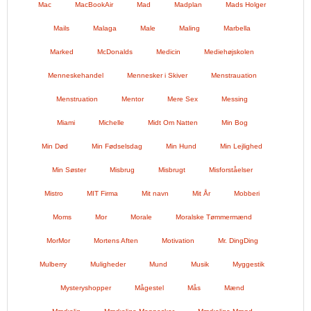
Mac
MacBookAir
Mad
Madplan
Mads Holger
Mails
Malaga
Male
Maling
Marbella
Marked
McDonalds
Medicin
Mediehøjskolen
Menneskehandel
Mennesker i Skiver
Menstrauation
Menstruation
Mentor
Mere Sex
Messing
Miami
Michelle
Midt Om Natten
Min Bog
Min Død
Min Fødselsdag
Min Hund
Min Lejlighed
Min Søster
Misbrug
Misbrugt
Misforståelser
Mistro
MIT Firma
Mit navn
Mit År
Mobberi
Moms
Mor
Morale
Moralske Tømmermænd
MorMor
Mortens Aften
Motivation
Mr. DingDing
Mulberry
Muligheder
Mund
Musik
Myggestik
Mysteryshopper
Mågestel
Mås
Mænd