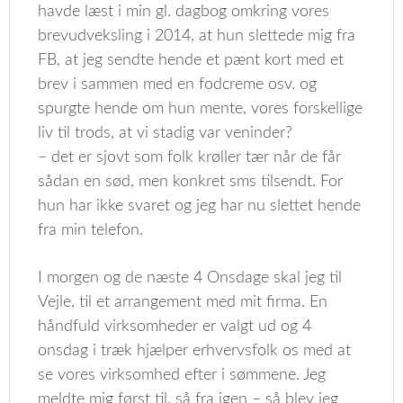
havde læst i min gl. dagbog omkring vores
brevudveksling i 2014, at hun slettede mig fra
FB, at jeg sendte hende et pænt kort med et
brev i sammen med en fodcreme osv. og
spurgte hende om hun mente, vores forskellige
liv til trods, at vi stadig var veninder?
– det er sjovt som folk krøller tær når de får
sådan en sød, men konkret sms tilsendt. For
hun har ikke svaret og jeg har nu slettet hende
fra min telefon.
I morgen og de næste 4 Onsdage skal jeg til
Vejle, til et arrangement med mit firma. En
håndfuld virksomheder er valgt ud og 4
onsdag i træk hjælper erhvervsfolk os med at
se vores virksomhed efter i sømmene. Jeg
meldte mig først til, så fra igen – så blev jeg