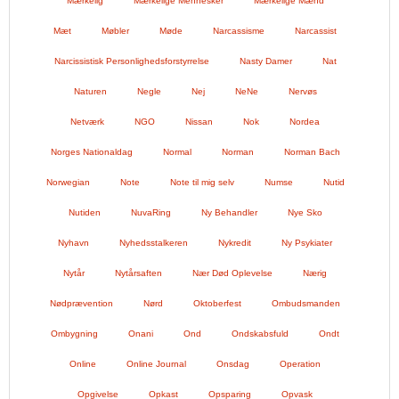
Mærkelig
Mærkelige Mennesker
Mærkelige Mænd
Mæt
Møbler
Møde
Narcassisme
Narcassist
Narcissistisk Personlighedsforstyrrelse
Nasty Damer
Nat
Naturen
Negle
Nej
NeNe
Nervøs
Netværk
NGO
Nissan
Nok
Nordea
Norges Nationaldag
Normal
Norman
Norman Bach
Norwegian
Note
Note til mig selv
Numse
Nutid
Nutiden
NuvaRing
Ny Behandler
Nye Sko
Nyhavn
Nyhedsstalkeren
Nykredit
Ny Psykiater
Nytår
Nytårsaften
Nær Død Oplevelse
Nærig
Nødprævention
Nørd
Oktoberfest
Ombudsmanden
Ombygning
Onani
Ond
Ondskabsfuld
Ondt
Online
Online Journal
Onsdag
Operation
Opgivelse
Opkast
Opsparing
Opvask