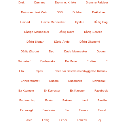
Druk
Drømme
Drømme. Knirke
Drømme Følelser
Drømmer Livet Væk
DSB
Dubber
Dukkehus
Dumhed
Dumme Mennesker
Dysfori
Dårlig Dag
Dårlige Mennesker
Dårlig Mave
Dårlig Service
Dårlig Slogan
Dårlig Ånde
Dårlig Økonomi
Dårlig Økoomi
Død
Døde Mennesker
Døden
Dødsstraf
Dødsønske
Dø Mave
Eddike
El
Ella
Empati
Enhed for Selvmordsforbyggelse Risskov
Ennegrammet
Ensom
Ensomhed
Envirosax
Ex-Kæreste
Ex-Kærester
Ex-Kærster
Facebook
Fagforening
Fakta
Faktura
fami
Familie
Fanevagt
Fantasier
Far
Farmor
Farvel
Faste
Fattig
Feber
Feberfri
Fejl