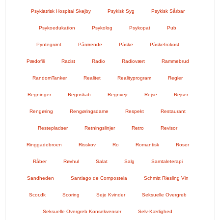
Psykiatrisk Hospital Skejby
Psykisk Syg
Psykisk Sårbar
Psykoedukation
Psykolog
Psykopat
Pub
Pyntegrønt
Pårørende
Påske
Påskefrokost
Pædofili
Racist
Radio
Radiovært
Rammebrud
RandomTanker
Realitet
Realityprogram
Regler
Regninger
Regnskab
Regnvejr
Rejse
Rejser
Rengøring
Rengøringsdame
Respekt
Restaurant
Restepladser
Retningslinjer
Retro
Revisor
Ringgadebroen
Risskov
Ro
Romantisk
Roser
Råber
Røvhul
Salat
Salg
Samtaleterapi
Sandheden
Santiago de Compostela
Schmitt Riesling Vin
Scor.dk
Scoring
Seje Kvinder
Seksuelle Overgreb
Seksuelle Overgreb Konsekvenser
Selv-Kærlighed