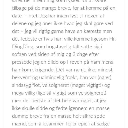
så er der intet i mig som rykker for at svare
tilbage på de mange breve, for at komme på en
date – intet. Jeg har ingen lyst til nogen af
delene og jeg aner ikke hvad jeg skal gøre ved
det – jeg vil rigtig gerne have en kæreste men
det fedeste er hvis han ville komme ligesom Hr.
DingDing, som bogstavelig talt satte sig i
sofaen ved siden af mig og 3 dage efter
pressede jeg en dildo op i røven på ham mens
han kom skrigende. Dét var nemt, ikke mindst
bekvemt og ualmindelig frækt, han var (og er)
sindssyg flot, velsoigneret (meget vigtigt!) og
mega villig (lige så vigtigt som velsoigneret)
men det bedste af det hele var og er, at jeg
ikke skulle sidde og fedte igennem en masse
dumme breve fra en masse helt sikre søde
mænd, som allesammen fejler epic i at sælge