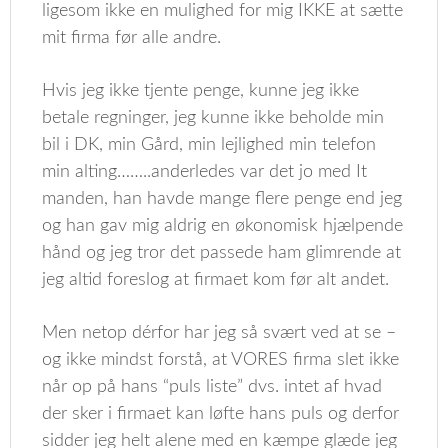
ligesom ikke en mulighed for mig IKKE at sætte
mit firma før alle andre.
Hvis jeg ikke tjente penge, kunne jeg ikke
betale regninger, jeg kunne ikke beholde min
bil i DK, min Gård, min lejlighed min telefon
min alting……..anderledes var det jo med It
manden, han havde mange flere penge end jeg
og han gav mig aldrig en økonomisk hjælpende
hånd og jeg tror det passede ham glimrende at
jeg altid foreslog at firmaet kom før alt andet.
Men netop dérfor har jeg så svært ved at se –
og ikke mindst forstå, at VORES firma slet ikke
når op på hans “puls liste” dvs. intet af hvad
der sker i firmaet kan løfte hans puls og derfor
sidder jeg helt alene med en kæmpe glæde jeg