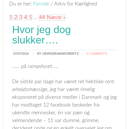
Du er her:
Forside
/
Arkiv for Kærlighed
1
2
3
4
5
…
44
Næste »
Hvor jeg dog
slukker….
07/07/2016
BY:
DEIRDREANNROBERTS
2 COMMENTS
…… på rampelyset…..
De sidste par dage har været ret hektiske rent
arbejdsmæssige, jeg har været rimelig
eksponeret på diverse medier i Danmark og jeg
har modtaget 12 facebook beskeder fra
ukendte mennesker, én var pæn og
velmendende – 11 var dumme, grimme,
decideret onde og en enkelt overvejet jeg om