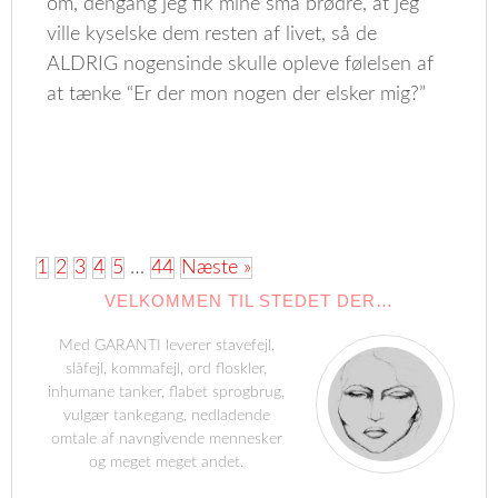
om, dengang jeg fik mine små brødre, at jeg
ville kyselske dem resten af livet, så de
ALDRIG nogensinde skulle opleve følelsen af
at tænke “Er der mon nogen der elsker mig?”
1
2
3
4
5
…
44
Næste »
VELKOMMEN TIL STEDET DER…
Med GARANTI leverer stavefejl,
slåfejl, kommafejl, ord floskler,
inhumane tanker, flabet sprogbrug,
vulgær tankegang, nedladende
omtale af navngivende mennesker
og meget meget andet.