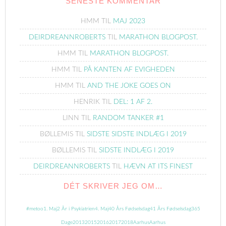
SENESTE KOMMENTAR
HMM
TIL
MAJ 2023
DEIRDREANNROBERTS
TIL
MARATHON BLOGPOST.
HMM
TIL
MARATHON BLOGPOST.
HMM
TIL
PÅ KANTEN AF EVIGHEDEN
HMM
TIL
AND THE JOKE GOES ON
HENRIK
TIL
DEL: 1 AF 2.
LINN
TIL
RANDOM TANKER #1
BØLLEMIS
TIL
SIDSTE SIDSTE INDLÆG I 2019
BØLLEMIS
TIL
SIDSTE INDLÆG I 2019
DEIRDREANNROBERTS
TIL
HÆVN AT ITS FINEST
DÉT SKRIVER JEG OM…
#metoo
1. Maj
2 År i Psykiatrien
4. Maj
40 Års Fødselsdag
41 Års Fødselsdag
365
Dage
2013
2015
2016
2017
2018
Aarhus
Aarhus