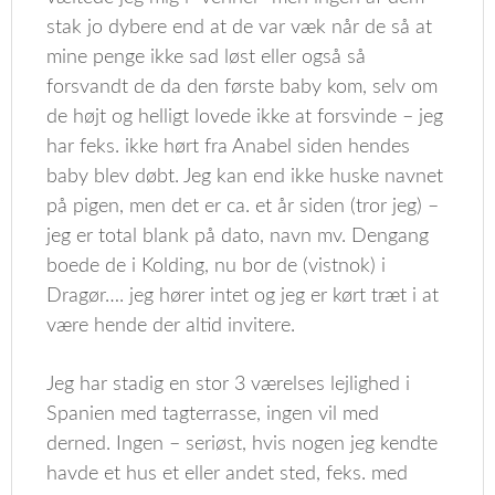
stak jo dybere end at de var væk når de så at
mine penge ikke sad løst eller også så
forsvandt de da den første baby kom, selv om
de højt og helligt lovede ikke at forsvinde – jeg
har feks. ikke hørt fra Anabel siden hendes
baby blev døbt. Jeg kan end ikke huske navnet
på pigen, men det er ca. et år siden (tror jeg) –
jeg er total blank på dato, navn mv. Dengang
boede de i Kolding, nu bor de (vistnok) i
Dragør…. jeg hører intet og jeg er kørt træt i at
være hende der altid invitere.
Jeg har stadig en stor 3 værelses lejlighed i
Spanien med tagterrasse, ingen vil med
derned. Ingen – seriøst, hvis nogen jeg kendte
havde et hus et eller andet sted, feks. med