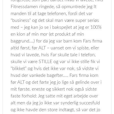
fungerede som par) uanset hvad vi lavede, hvis
Fitnessdamen ringede, så opmuntrede jeg It
manden til at tage telefonen, fordi det var
“business” og det skal man være super seriøs
med – jeg kan jo se i bakspejlet at jeg er 100%
en klon af min mor (et produkt af min
baggrund….) for da jeg var barn kom Fars firma
altid først, før ALT – uanset om vi spiste, eller
hvad vi lavede, hvis Far skulle tale i telefon,
skulle vi være STILLE og var vi ikke stille fik vi
“blikket” og hvis det ikke var nok, så vidste vi
hvad der vankede bagefter….. Fars firma kom
før ALT og det førte jeg jo lige så gelinde over i
mit første, eneste og sikkert nok også sidste
faste forhold: Jeg satte mit eget arbejde over
alt men da jeg jo ikke var synderlig succesfuld
og ikke havde den store indtægt, så var det jo