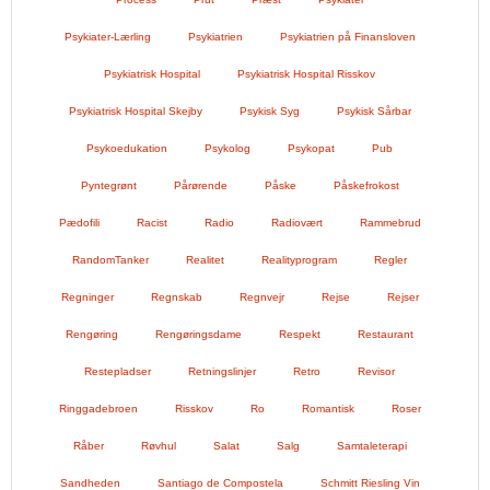
Psykiater-Lærling
Psykiatrien
Psykiatrien på Finansloven
Psykiatrisk Hospital
Psykiatrisk Hospital Risskov
Psykiatrisk Hospital Skejby
Psykisk Syg
Psykisk Sårbar
Psykoedukation
Psykolog
Psykopat
Pub
Pyntegrønt
Pårørende
Påske
Påskefrokost
Pædofili
Racist
Radio
Radiovært
Rammebrud
RandomTanker
Realitet
Realityprogram
Regler
Regninger
Regnskab
Regnvejr
Rejse
Rejser
Rengøring
Rengøringsdame
Respekt
Restaurant
Restepladser
Retningslinjer
Retro
Revisor
Ringgadebroen
Risskov
Ro
Romantisk
Roser
Råber
Røvhul
Salat
Salg
Samtaleterapi
Sandheden
Santiago de Compostela
Schmitt Riesling Vin