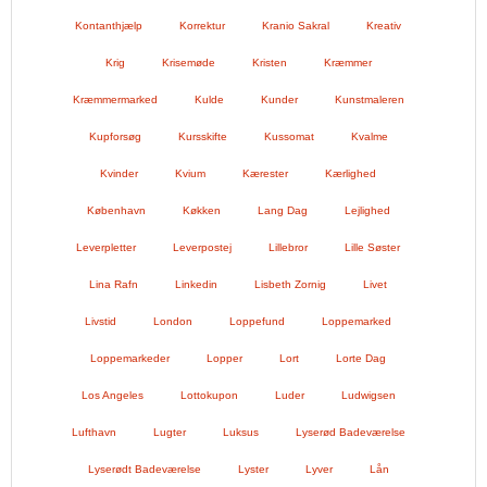
Kontanthjælp
Korrektur
Kranio Sakral
Kreativ
Krig
Krisemøde
Kristen
Kræmmer
Kræmmermarked
Kulde
Kunder
Kunstmaleren
Kupforsøg
Kursskifte
Kussomat
Kvalme
Kvinder
Kvium
Kærester
Kærlighed
København
Køkken
Lang Dag
Lejlighed
Leverpletter
Leverpostej
Lillebror
Lille Søster
Lina Rafn
Linkedin
Lisbeth Zornig
Livet
Livstid
London
Loppefund
Loppemarked
Loppemarkeder
Lopper
Lort
Lorte Dag
Los Angeles
Lottokupon
Luder
Ludwigsen
Lufthavn
Lugter
Luksus
Lyserød Badeværelse
Lyserødt Badeværelse
Lyster
Lyver
Lån