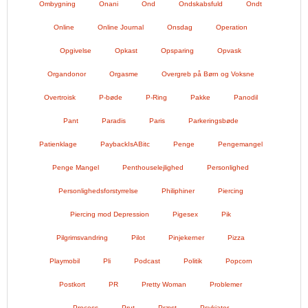
Ombygning
Onani
Ond
Ondskabsfuld
Ondt
Online
Online Journal
Onsdag
Operation
Opgivelse
Opkast
Opsparing
Opvask
Organdonor
Orgasme
Overgreb på Børn og Voksne
Overtroisk
P-bøde
P-Ring
Pakke
Panodil
Pant
Paradis
Paris
Parkeringsbøde
Patienklage
PaybackIsABitc
Penge
Pengemangel
Penge Mangel
Penthouselejlighed
Personlighed
Personlighedsforstyrrelse
Philiphiner
Piercing
Piercing mod Depression
Pigesex
Pik
Pilgrimsvandring
Pilot
Pinjekerner
Pizza
Playmobil
Pli
Podcast
Politik
Popcorn
Postkort
PR
Pretty Woman
Problemer
Process
Prut
Præst
Psykiater