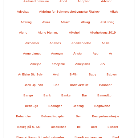
Aarhus Kommune
Abort
Adoption
Advisor
Advokat
Afdeling for Selvmordsforbyggelse Risskov
Affald
Afføring
Afrika
Afsavn
Afslag
Afslutning
Alene
Alene Hjemme
Alkohol
Allerhelgens 2019
Alzheimer
Analsex
Anerkendelse
Anika
Anne Linnet
Anonym
Ansigt
App
Ar
Arbejde
arbejdslø
Arbejdsløs
Arv
At Elske Sig Selv
Ayal
B-Film
Baby
Babyer
Back-Up Plan
Bad
Badeværelse
Bananer
Bange
Bank
Banker
Bar
Barnedåb
Bedbugs
Bedrageri
Bedring
Begravelse
Behandler
Behandlingsplan
Ben
Bestyrelsesarbejde
Besøg på 5. Sal
Bideskinne
Bil
Biler
Billeder
Blandet Personlighedsforstyrrelse
Blandingsdiagnose
Blod