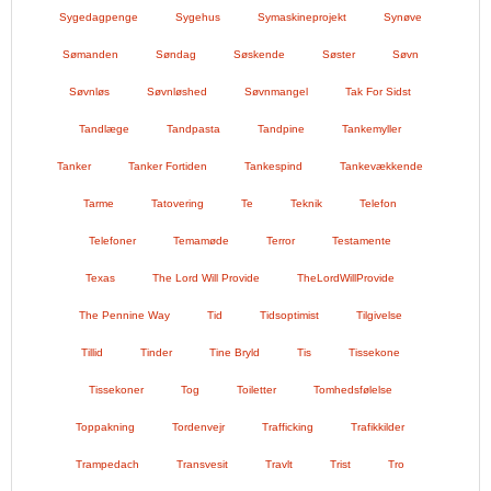
Sygedagpenge
Sygehus
Symaskineprojekt
Synøve
Sømanden
Søndag
Søskende
Søster
Søvn
Søvnløs
Søvnløshed
Søvnmangel
Tak For Sidst
Tandlæge
Tandpasta
Tandpine
Tankemyller
Tanker
Tanker Fortiden
Tankespind
Tankevækkende
Tarme
Tatovering
Te
Teknik
Telefon
Telefoner
Temamøde
Terror
Testamente
Texas
The Lord Will Provide
TheLordWillProvide
The Pennine Way
Tid
Tidsoptimist
Tilgivelse
Tillid
Tinder
Tine Bryld
Tis
Tissekone
Tissekoner
Tog
Toiletter
Tomhedsfølelse
Toppakning
Tordenvejr
Trafficking
Trafikkilder
Trampedach
Transvesit
Travlt
Trist
Tro