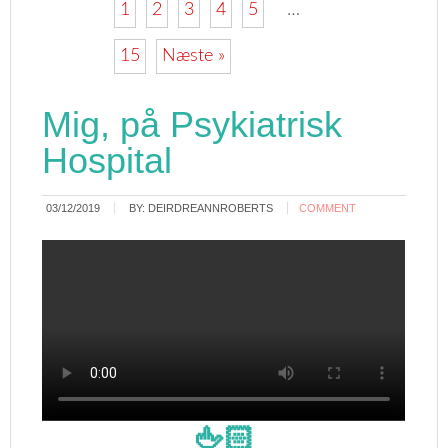
1
2
3
4
5
…
15
Næste »
Mig, på Psykiatrisk
Hospital
03/12/2019
BY:
DEIRDREANNROBERTS
COMMENT
🖕🏻