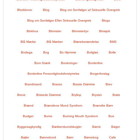
Bloddonor
Blog
Blog om Senfølger af Seksuelle Overgreb
Blog om Senfølger Efter Seksuelle Overgreb
Blogs
Blokhus
Blomster
Blomstertyv
Blowjob
Blå Mærke
Blå Mærker
Blærebetændelse
BMS
Bodega
Bog
Bo Hjemme
Boligløs
Bolle
Bom Stærk
Bookninger
Borderline
Borderline Personlighedsforstyrrelse
Borgerforslag
Brandmand
Brasso
Braste Drømme
Brev
Breve
Bristede Drømme
Bryllup
Bryster
Bræk
Brænd
Brændene Mund Syndrom
Brændte Børn
Budget
Bums
Burning Mouth Syndrom
Bus
Byggesagkyndig
Bækkenbundskugler
Bænk
Bøger
Bøjler
Bønnebord
Børn
Børnebog
Cafe