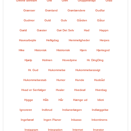
Grethe Bertram
Grill
Grim
Gruppeterapi
Gråd
Grænser
Grønland
Grønlændere
Gudfar
Gudmor
Guld
Gulv
Gården
Gåtur
Gæld
Gæster
Gør Det Selv
Had
Happn
Havearbejde
Helligdag
Hemmeligheder
Herpes
Hike
Histonisk
Histrionisk
Hjem
Hjertegod
Hjælp
Holmen
Hovedpine
Hr. DingDing
Hr. Gud
Hukommelse
Hukommelsessvigt
Hukommelsestab
Humor
Hunde
Husbåd
Hvad er Senfølger
Hvaler
Hvedeøl
Hverdag
Hygge
Håb
Hår
Hænge ud
Idioti
Ignoreret
Indbrud
Indianerlægen
Indlæggelse
Ingefærøl
Ingen Planer
Inkasso
Inkontinens
Instagram
Integration
Internet
Investor