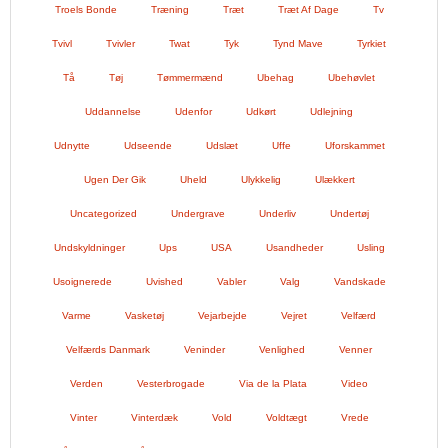
Troels Bonde
Træning
Træt
Træt Af Dage
Tv
Tvivl
Tvivler
Twat
Tyk
Tynd Mave
Tyrkiet
Tå
Tøj
Tømmermænd
Ubehag
Ubehøvlet
Uddannelse
Udenfor
Udkørt
Udlejning
Udnytte
Udseende
Udslæt
Uffe
Uforskammet
Ugen Der Gik
Uheld
Ulykkelig
Ulækkert
Uncategorized
Undergrave
Underliv
Undertøj
Undskyldninger
Ups
USA
Usandheder
Usling
Usoignerede
Uvished
Vabler
Valg
Vandskade
Varme
Vasketøj
Vejarbejde
Vejret
Velfærd
Velfærds Danmark
Veninder
Venlighed
Venner
Verden
Vesterbrogade
Via de la Plata
Video
Vinter
Vinterdæk
Vold
Voldtægt
Vrede