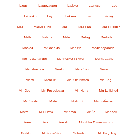
Læge
Lægevagten
Lækker
Længsel
Løb
Løbesko
Løgn
Løkken
Løn
Lørdag
Mac
MacBookAir
Mad
Madplan
Mads Holger
Mails
Malaga
Male
Maling
Marbella
Marked
McDonalds
Medicin
Mediehøjskolen
Menneskehandel
Mennesker i Skiver
Menstrauation
Menstruation
Mentor
Mere Sex
Messing
Miami
Michelle
Midt Om Natten
Min Bog
Min Død
Min Fødselsdag
Min Hund
Min Lejlighed
Min Søster
Misbrug
Misbrugt
Misforståelser
Mistro
MIT Firma
Mit navn
Mit År
Mobberi
Moms
Mor
Morale
Moralske Tømmermænd
MorMor
Mortens Aften
Motivation
Mr. DingDing