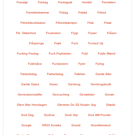
Fravalgt
Fredag
Fredagsøl
fremtid
Fremtiden
Fremtidsdrømme
Fridag
Fridød
Frihed
Frihedsbudskabet
Frihedskæmper
Frisk
Frisør
Frk. Sikkerhed
Frustration
Frygt
Fryser
Fråseri
Fråspenge
Fræk
Fuck
Fucked Up
Fucking Fredag
Fuck Psykiatrien
Fuld
Fulde Mænd
Fuldmåne
Fundament
Fyret
Fyring
Fødselsdag
Fødselsdag.
Følelser
Gamle Biler
Gamle Dates
Gaver
Genbrug
Genbrugsbutik
Generationsskifte
Geocaching
Gevækster
Gevær
Glem Ikke Hverdagen
Glemmer Du Så Husker Jeg
Glæde
God Dag
Godnat
Godt Vejr
God Will Provide
Google
GR20 Korsika
Gravid
Graviditetstest