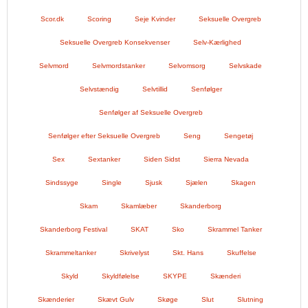
Scor.dk
Scoring
Seje Kvinder
Seksuelle Overgreb
Seksuelle Overgreb Konsekvenser
Selv-Kærlighed
Selvmord
Selvmordstanker
Selvomsorg
Selvskade
Selvstændig
Selvtillid
Senfølger
Senfølger af Seksuelle Overgreb
Senfølger efter Seksuelle Overgreb
Seng
Sengetøj
Sex
Sextanker
Siden Sidst
Sierra Nevada
Sindssyge
Single
Sjusk
Sjælen
Skagen
Skam
Skamlæber
Skanderborg
Skanderborg Festival
SKAT
Sko
Skrammel Tanker
Skrammeltanker
Skrivelyst
Skt. Hans
Skuffelse
Skyld
Skyldfølelse
SKYPE
Skænderi
Skænderier
Skævt Gulv
Skøge
Slut
Slutning