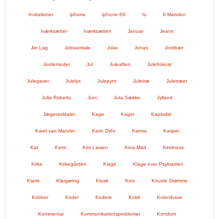
Invitationer
iphone
iphone 6S
Is
It Manden
Iværksætter
Iværksætteri
Januar
Jeans
Jet Lag
Jobsamtale
Joke
Jonas
Jordbær
Jordemoder
Jul
Juleaften
Julefrokost
Julegaver
Julelys
Julepynt
Juletræ
Juletræer
Julia Roberts
Juni
Juta Sække
Jylland
Jægersoldater
Kage
Kager
Kapitalist
Karel van Mander
Karin Dyhr
Karma
Kasper
Kat
Kemi
Kim Larsen
Kina Mad
Kindness
Kirke
Kirkegården
Klage
Klage over Psykiatrien
Klamt
Klargøring
Kloak
Kniv
Knuste Drømme
Kobber
Koder
Kodere
Koldt
Kolonihave
Kommentar
Kommunikationsproblemer
Kondom