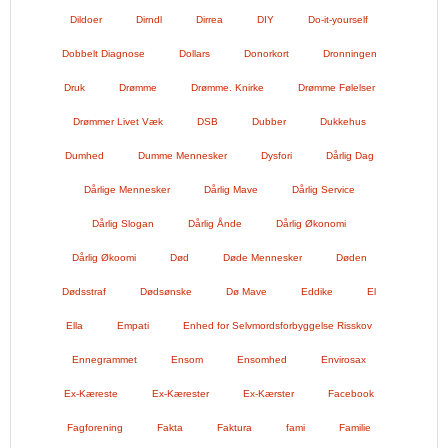
Dildoer
Dirndl
Dirrea
DIY
Do-it-yourself
Dobbelt Diagnose
Dollars
Donorkort
Dronningen
Druk
Drømme
Drømme. Knirke
Drømme Følelser
Drømmer Livet Væk
DSB
Dubber
Dukkehus
Dumhed
Dumme Mennesker
Dysfori
Dårlig Dag
Dårlige Mennesker
Dårlig Mave
Dårlig Service
Dårlig Slogan
Dårlig Ånde
Dårlig Økonomi
Dårlig Økoomi
Død
Døde Mennesker
Døden
Dødsstraf
Dødsønske
Dø Mave
Eddike
El
Ella
Empati
Enhed for Selvmordsforbyggelse Risskov
Ennegrammet
Ensom
Ensomhed
Envirosax
Ex-Kæreste
Ex-Kærester
Ex-Kærster
Facebook
Fagforening
Fakta
Faktura
fami
Familie