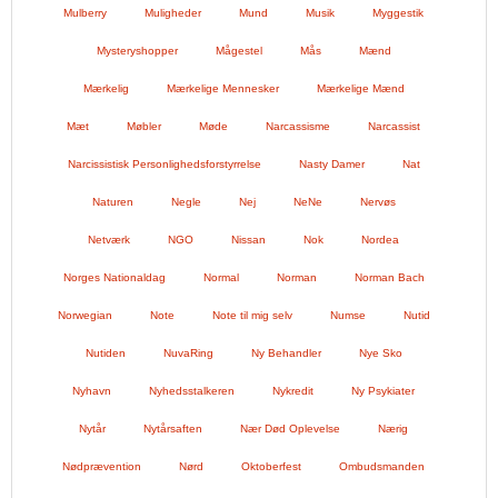
Mulberry
Muligheder
Mund
Musik
Myggestik
Mysteryshopper
Mågestel
Mås
Mænd
Mærkelig
Mærkelige Mennesker
Mærkelige Mænd
Mæt
Møbler
Møde
Narcassisme
Narcassist
Narcissistisk Personlighedsforstyrrelse
Nasty Damer
Nat
Naturen
Negle
Nej
NeNe
Nervøs
Netværk
NGO
Nissan
Nok
Nordea
Norges Nationaldag
Normal
Norman
Norman Bach
Norwegian
Note
Note til mig selv
Numse
Nutid
Nutiden
NuvaRing
Ny Behandler
Nye Sko
Nyhavn
Nyhedsstalkeren
Nykredit
Ny Psykiater
Nytår
Nytårsaften
Nær Død Oplevelse
Nærig
Nødprævention
Nørd
Oktoberfest
Ombudsmanden