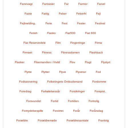
Fanevagt
Fantasier
Far
Farmor
Farvel
Faste
Fattig
Feber
Feberfri
Fejl
Fejlmelding.
Ferie
Fest
Fester
Festival
Fetish
Fiasko
Fiat500
Fiat 600
Fiat Reservedele
Film
Fingerringe
Firma
Firmaet
Fitness
Fitnessdamen
Flashback
Flasker
Flisemanden i Vivild
Flov
Flugt
Flystyrt
Flytte
Flytter
Flyve
Flyvetur
Fod
Fodtatovering
Folketingets Ombudsmand
Fordomme
Foredrag
Forkølelsessår
Forsikringer
Forspist.
Forsvundet
Fortid
Fortiden
Fortrolig
Fortrydelsespille
Forvirret
Forår
Forårsdag
Forældre
Forældremøde
Forældresamtale
Frankrig