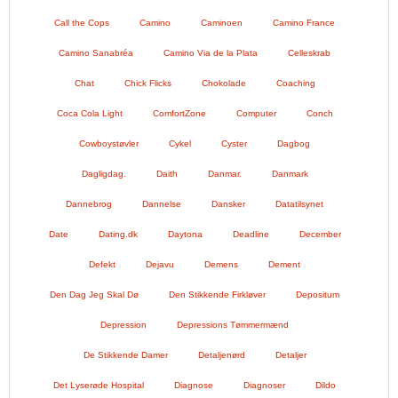
Call the Cops
Camino
Caminoen
Camino France
Camino Sanabréa
Camino Via de la Plata
Celleskrab
Chat
Chick Flicks
Chokolade
Coaching
Coca Cola Light
ComfortZone
Computer
Conch
Cowboystøvler
Cykel
Cyster
Dagbog
Dagligdag.
Daith
Danmar.
Danmark
Dannebrog
Dannelse
Dansker
Datatilsynet
Date
Dating.dk
Daytona
Deadline
December
Defekt
Dejavu
Demens
Dement
Den Dag Jeg Skal Dø
Den Stikkende Firkløver
Depositum
Depression
Depressions Tømmermænd
De Stikkende Damer
Detaljenørd
Detaljer
Det Lyserøde Hospital
Diagnose
Diagnoser
Dildo