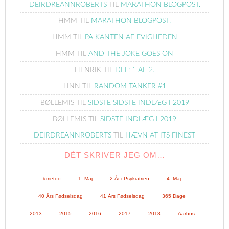
DEIRDREANNROBERTS
TIL
MARATHON BLOGPOST.
HMM
TIL
MARATHON BLOGPOST.
HMM
TIL
PÅ KANTEN AF EVIGHEDEN
HMM
TIL
AND THE JOKE GOES ON
HENRIK
TIL
DEL: 1 AF 2.
LINN
TIL
RANDOM TANKER #1
BØLLEMIS
TIL
SIDSTE SIDSTE INDLÆG I 2019
BØLLEMIS
TIL
SIDSTE INDLÆG I 2019
DEIRDREANNROBERTS
TIL
HÆVN AT ITS FINEST
DÉT SKRIVER JEG OM…
#metoo
1. Maj
2 År i Psykiatrien
4. Maj
40 Års Fødselsdag
41 Års Fødselsdag
365 Dage
2013
2015
2016
2017
2018
Aarhus