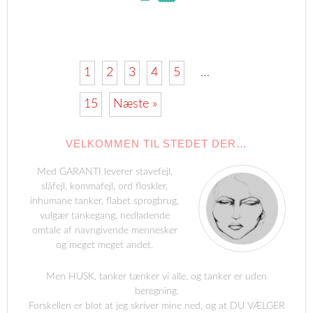
1
2
3
4
5
…
15
Næste »
VELKOMMEN TIL STEDET DER…
Med GARANTI leverer stavefejl,
slåfejl, kommafejl, ord floskler,
inhumane tanker, flabet sprogbrug,
vulgær tankegang, nedladende
omtale af navngivende mennesker
og meget meget andet.
Men HUSK, tanker tænker vi alle, og tanker er uden
beregning.
Forskellen er blot at jeg skriver mine ned, og at DU VÆLGER