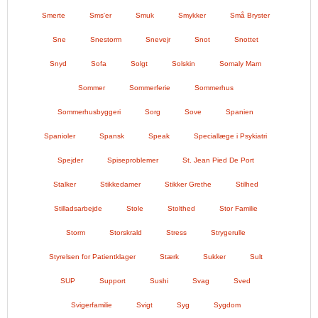
Smerte
Sms'er
Smuk
Smykker
Små Bryster
Sne
Snestorm
Snevejr
Snot
Snottet
Snyd
Sofa
Solgt
Solskin
Somaly Mam
Sommer
Sommerferie
Sommerhus
Sommerhusbyggeri
Sorg
Sove
Spanien
Spanioler
Spansk
Speak
Speciallæge i Psykiatri
Spejder
Spiseproblemer
St. Jean Pied De Port
Stalker
Stikkedamer
Stikker Grethe
Stilhed
Stilladsarbejde
Stole
Stolthed
Stor Familie
Storm
Storskrald
Stress
Strygerulle
Styrelsen for Patientklager
Stærk
Sukker
Sult
SUP
Support
Sushi
Svag
Sved
Svigerfamilie
Svigt
Syg
Sygdom