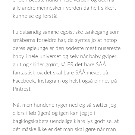
er den bedste hund i hele verden og dét må
alle andre mennesker i verden da helt sikkert
kunne se og forstå!
Fuldstændig samme egoistiske tankegang som
småbørns forældre har, de syntes jo at netop
deres øgleunge er den sødeste mest nusereste
baby i hele universet og selv når baby gylper
gult og skider grønt, så ER det bare SÅÅ
fantastisk og det skal bare SÅÅ meget på
Facebook, Instagram og helst også pinnes på
Pintrest!
Nå, men hundene ryger ned og så sætter jeg
ellers i løb (igen) og igen kan jeg jo i
bagklogskabets uendelige klare lys godt se, at
dét måske ikke er det man skal gøre når man