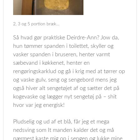
2, 3 og 5 portion bræk…
Så hvad gør praktiske Deirdre-Ann? Jow da,
hun tømmer spanden i toilettet, skyller og
vasker spanden i bruseren, henter varmt
sæbevand i køkkenet, henter en
rengøringskarklud og gå i krig med at tørrer op
og vaske gulv, seng og sengebord mens jeg
også hiver alt sengetøjet af og sætter det på
kogevaske og lægger nyt sengetøj på – shit
hvor var jeg energisk!
Pludselig og ud af et blå, får jeg et mega
nedsving som It manden kalder det og må
nærmest kaste mig op i sengen og lukke mine