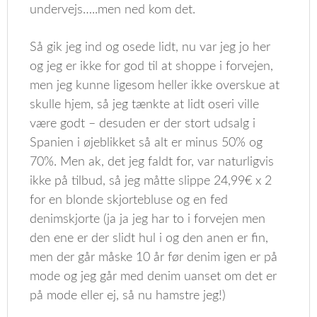
undervejs…..men ned kom det.
Så gik jeg ind og osede lidt, nu var jeg jo her
og jeg er ikke for god til at shoppe i forvejen,
men jeg kunne ligesom heller ikke overskue at
skulle hjem, så jeg tænkte at lidt oseri ville
være godt – desuden er der stort udsalg i
Spanien i øjeblikket så alt er minus 50% og
70%. Men ak, det jeg faldt for, var naturligvis
ikke på tilbud, så jeg måtte slippe 24,99€ x 2
for en blonde skjortebluse og en fed
denimskjorte (ja ja jeg har to i forvejen men
den ene er der slidt hul i og den anen er fin,
men der går måske 10 år før denim igen er på
mode og jeg går med denim uanset om det er
på mode eller ej, så nu hamstre jeg!)