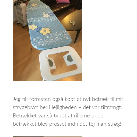
Jeg fik forresten også købt et nyt betræk til mit
strygebræt her i lejligheden – det var tiltrængt.
Betrækket var så tyndt at rillerne under
betrækket blev presset ind i det tøj man strøg!