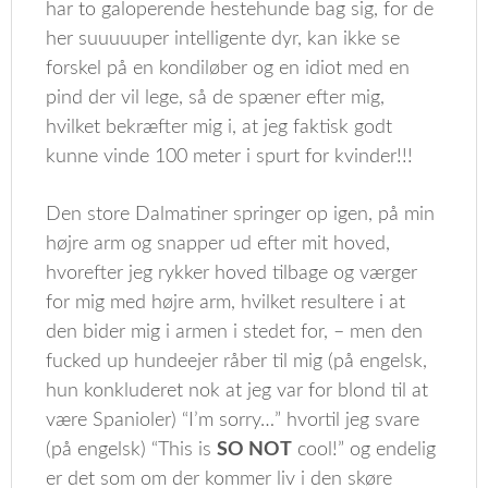
har to galoperende hestehunde bag sig, for de
her suuuuuper intelligente dyr, kan ikke se
forskel på en kondiløber og en idiot med en
pind der vil lege, så de spæner efter mig,
hvilket bekræfter mig i, at jeg faktisk godt
kunne vinde 100 meter i spurt for kvinder!!!
Den store Dalmatiner springer op igen, på min
højre arm og snapper ud efter mit hoved,
hvorefter jeg rykker hoved tilbage og værger
for mig med højre arm, hvilket resultere i at
den bider mig i armen i stedet for, – men den
fucked up hundeejer råber til mig (på engelsk,
hun konkluderet nok at jeg var for blond til at
være Spanioler) “I’m sorry…” hvortil jeg svare
(på engelsk) “This is
SO NOT
cool!” og endelig
er det som om der kommer liv i den skøre