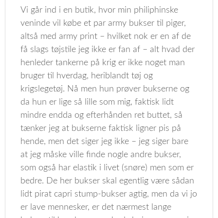
Vi går ind i en butik, hvor min philiphinske
veninde vil købe et par army bukser til piger,
altså med army print – hvilket nok er en af de
få slags tøjstile jeg ikke er fan af – alt hvad der
henleder tankerne på krig er ikke noget man
bruger til hverdag, heriblandt tøj og
krigslegetøj. Nå men hun prøver bukserne og
da hun er lige så lille som mig, faktisk lidt
mindre endda og efterhånden ret buttet, så
tænker jeg at bukserne faktisk ligner pis på
hende, men det siger jeg ikke – jeg siger bare
at jeg måske ville finde nogle andre bukser,
som også har elastik i livet (snøre) men som er
bedre. De her bukser skal egentlig være sådan
lidt pirat capri stump-bukser agtig, men da vi jo
er lave mennesker, er det nærmest lange