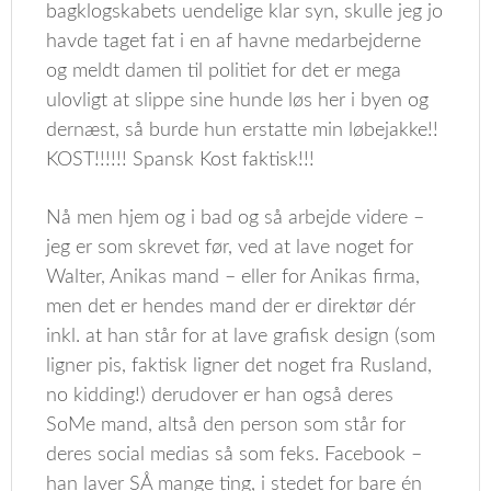
bagklogskabets uendelige klar syn, skulle jeg jo
havde taget fat i en af havne medarbejderne
og meldt damen til politiet for det er mega
ulovligt at slippe sine hunde løs her i byen og
dernæst, så burde hun erstatte min løbejakke!!
KOST!!!!!! Spansk Kost faktisk!!!
Nå men hjem og i bad og så arbejde videre –
jeg er som skrevet før, ved at lave noget for
Walter, Anikas mand – eller for Anikas firma,
men det er hendes mand der er direktør dér
inkl. at han står for at lave grafisk design (som
ligner pis, faktisk ligner det noget fra Rusland,
no kidding!) derudover er han også deres
SoMe mand, altså den person som står for
deres social medias så som feks. Facebook –
han laver SÅ mange ting, i stedet for bare én