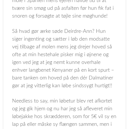
mole i Spanien mens ejeren havde tid til at
tvære sin smøg ud på asfalten før hun fik fat i
snoren og forsøgte at tøjle sine møghunde!
Så hvad gør ærke søde Deirdre-Ann? Hun
siger ingenting og sætter i løb den modsatte
vej tilbage af molen mens jeg drejer hoved så
ofte at min hestehale pisker mig i øjnene og
igen ved jeg at jeg nemt kunne overhale
enhver langbenet Kenyaner på en kort spurt –
bare tanken om hoved på den dér Dalmatiner
gør at jeg vitterlig kan løbe sindssygt hurtigt!!
Needless to say, min løbetur blev ret afkortet
og jeg gik hjem og nu har jeg så afleveret min
løbejakke hos skrædderen, som for 5€ vil sy en
lap på eller måske sy flængen sammen, men i