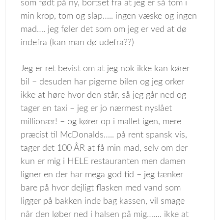
som født på ny, bortset fra at jeg er så tom i
min krop, tom og slap….. ingen væske og ingen
mad…. jeg føler det som om jeg er ved at dø
indefra (kan man dø udefra??)
Jeg er ret bevist om at jeg nok ikke kan kører
bil – desuden har pigerne bilen og jeg orker
ikke at høre hvor den står, så jeg går ned og
tager en taxi – jeg er jo nærmest nyslået
millionær! – og kører op i mallet igen, mere
præcist til McDonalds….. på rent spansk vis,
tager det 100 ÅR at få min mad, selv om der
kun er mig i HELE restauranten men damen
ligner en der har mega god tid – jeg tænker
bare på hvor dejligt flasken med vand som
ligger på bakken inde bag kassen, vil smage
når den løber ned i halsen på mig……. ikke at