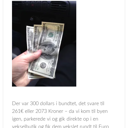
Der var 300 dollars i bundtet, det svare til
261€ eller 2073 Kroner – da vi kom til byen
igen, parkerede vi og gik direkte op i en
vekselbutik og fik dem vekslet rundt til Euro