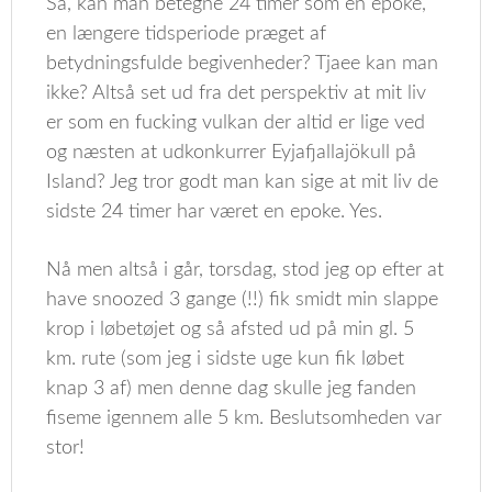
Så, kan man betegne 24 timer som en epoke,
en længere tidsperiode præget af
betydningsfulde begivenheder? Tjaee kan man
ikke? Altså set ud fra det perspektiv at mit liv
er som en fucking vulkan der altid er lige ved
og næsten at udkonkurrer Eyjafjallajökull på
Island? Jeg tror godt man kan sige at mit liv de
sidste 24 timer har været en epoke. Yes.
Nå men altså i går, torsdag, stod jeg op efter at
have snoozed 3 gange (!!) fik smidt min slappe
krop i løbetøjet og så afsted ud på min gl. 5
km. rute (som jeg i sidste uge kun fik løbet
knap 3 af) men denne dag skulle jeg fanden
fiseme igennem alle 5 km. Beslutsomheden var
stor!