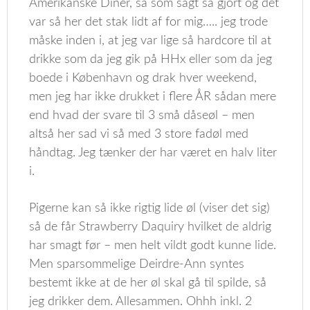
Amerikanske Diner, så som sagt så gjort og det
var så her det stak lidt af for mig….. jeg trode
måske inden i, at jeg var lige så hardcore til at
drikke som da jeg gik på HHx eller som da jeg
boede i København og drak hver weekend,
men jeg har ikke drukket i flere ÅR sådan mere
end hvad der svare til 3 små dåseøl – men
altså her sad vi så med 3 store fadøl med
håndtag. Jeg tænker der har været en halv liter
i.
Pigerne kan så ikke rigtig lide øl (viser det sig)
så de får Strawberry Daquiry hvilket de aldrig
har smagt før – men helt vildt godt kunne lide.
Men sparsommelige Deirdre-Ann syntes
bestemt ikke at de her øl skal gå til spilde, så
jeg drikker dem. Allesammen. Ohhh inkl. 2