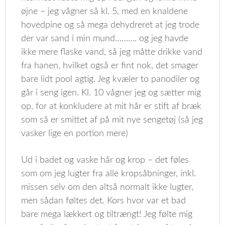
øjne – jeg vågner så kl. 5, med en knaldene
hovedpine og så mega dehydreret at jeg trode
der var sand i min mund………. og jeg havde
ikke mere flaske vand, så jeg måtte drikke vand
fra hanen, hvilket også er fint nok, det smager
bare lidt pool agtig. Jeg kvæler to panodiler og
går i seng igen. Kl. 10 vågner jeg og sætter mig
op, for at konkludere at mit hår er stift af bræk
som så er smittet af på mit nye sengetøj (så jeg
vasker lige en portion mere)
Ud i badet og vaske hår og krop – det føles
som om jeg lugter fra alle kropsåbninger, inkl.
missen selv om den altså normalt ikke lugter,
men sådan føltes det. Kors hvor var et bad
bare mega lækkert og tiltrængt! Jeg følte mig