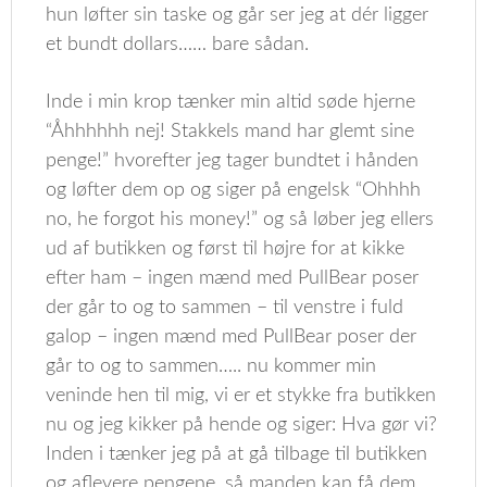
hun løfter sin taske og går ser jeg at dér ligger
et bundt dollars…… bare sådan.
Inde i min krop tænker min altid søde hjerne
“Åhhhhhh nej! Stakkels mand har glemt sine
penge!” hvorefter jeg tager bundtet i hånden
og løfter dem op og siger på engelsk “Ohhhh
no, he forgot his money!” og så løber jeg ellers
ud af butikken og først til højre for at kikke
efter ham – ingen mænd med PullBear poser
der går to og to sammen – til venstre i fuld
galop – ingen mænd med PullBear poser der
går to og to sammen….. nu kommer min
veninde hen til mig, vi er et stykke fra butikken
nu og jeg kikker på hende og siger: Hva gør vi?
Inden i tænker jeg på at gå tilbage til butikken
og aflevere pengene, så manden kan få dem