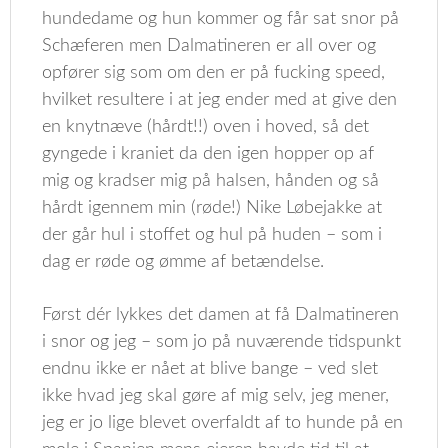
hundedame og hun kommer og får sat snor på
Schæferen men Dalmatineren er all over og
opfører sig som om den er på fucking speed,
hvilket resultere i at jeg ender med at give den
en knytnæve (hårdt!!) oven i hoved, så det
gyngede i kraniet da den igen hopper op af
mig og kradser mig på halsen, hånden og så
hårdt igennem min (røde!) Nike Løbejakke at
der går hul i stoffet og hul på huden – som i
dag er røde og ømme af betændelse.
Først dér lykkes det damen at få Dalmatineren
i snor og jeg – som jo på nuværende tidspunkt
endnu ikke er nået at blive bange – ved slet
ikke hvad jeg skal gøre af mig selv, jeg mener,
jeg er jo lige blevet overfaldt af to hunde på en