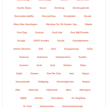
Gamle Dates
Gaver
Genbrug
Genbrugsbutik
Generationsskifte
Geocaching
Gevækster
Gevær
Glem Ikke Hverdagen
Glemmer Du Så Husker Jeg
Glæde
God Dag
Godnat
Godt Vejr
God Will Provide
Google
GR20 Korsika
Gravid
Graviditetstest
Grethe Bertram
Grill
Grim
Gruppeterapi
Gråd
Grænser
Grønland
Grønlændere
Gudfar
Gudmor
Guld
Gulv
Gården
Gåtur
Gæld
Gæster
Gør Det Selv
Had
Happn
Havearbejde
Helligdag
Hemmeligheder
Herpes
Hike
Histonisk
Histrionisk
Hjem
Hjertegod
Hjælp
Holmen
Hovedpine
Hr. DingDing
Hr. Gud
Hukommelse
Hukommelsessvigt