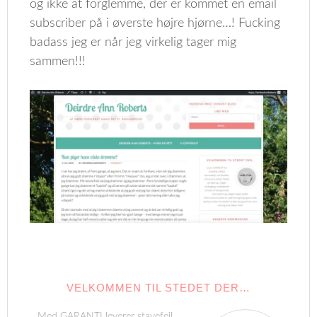
og ikke at forglemme, der er kommet en email
subscriber på i øverste højre hjørne…! Fucking
badass jeg er når jeg virkelig tager mig
sammen!!!
VELKOMMEN TIL STEDET DER…
Med GARANTI leverer stavefejl,