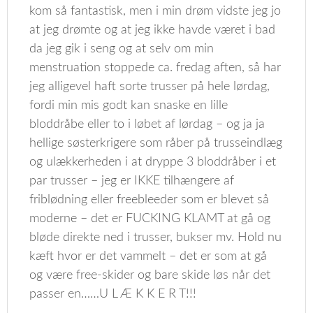
kom så fantastisk, men i min drøm vidste jeg jo
at jeg drømte og at jeg ikke havde været i bad
da jeg gik i seng og at selv om min
menstruation stoppede ca. fredag aften, så har
jeg alligevel haft sorte trusser på hele lørdag,
fordi min mis godt kan snaske en lille
bloddråbe eller to i løbet af lørdag – og ja ja
hellige søsterkrigere som råber på trusseindlæg
og ulækkerheden i at dryppe 3 bloddråber i et
par trusser – jeg er IKKE tilhængere af
friblødning eller freebleeder som er blevet så
moderne – det er FUCKING KLAMT at gå og
bløde direkte ned i trusser, bukser mv. Hold nu
kæft hvor er det vammelt – det er som at gå
og være free-skider og bare skide løs når det
passer en……U L Æ K K E R T!!!