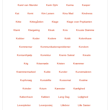
Karel van Mander
Karin Dyhr
Karma
Kasper
Kat
Kemi
Kim Larsen
Kina Mad
Kindness
Kirke
Kirkegården
Klage
Klage over Psykiatrien
Klamt
Klargøring
Kloak
Kniv
Knuste Drømme
Kobber
Koder
Kodere
Koldt
Kolonihave
Kommentar
Kommunikationsproblemer
Kondom
Kontanthjælp
Korrektur
Kranio Sakral
Kreativ
Krig
Krisemøde
Kristen
Kræmmer
Kræmmermarked
Kulde
Kunder
Kunstmaleren
Kupforsøg
Kursskifte
Kussomat
Kvalme
Kvinder
Kvium
Kærester
Kærlighed
København
Køkken
Lang Dag
Lejlighed
Leverpletter
Leverpostej
Lillebror
Lille Søster