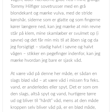
Tommy Hilfiger sovetrusser med en grå
blondekant og mærke vulva, med de stride
kønshår, siderne som er glatte og som fingerne
kører længere ned, kan jeg mærke at min revne
står på klem, mine skamlæber er svulmet op (i
søvne) og det får min mis til at åben sig og da
jeg forsigtigt – stadig halvt i søvne og halvt
vågen – stikker en pegefinger indenfor, kan jeg
mærke hvordan jeg bare er sjask våd.
At være våd på denne her måde, er sådan en
slags blød våd – at være våd i missen fra feks.
vand, er anderledes eller spyt. Det er som om
den slags, altså spyt og vand, hurtigere tørre
ud og bliver til “hårdt” våd, mens at den måde
kroppen selv bliver våd på, er en blød måde,