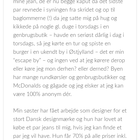
mine jean, de er nu begge kaput da det sidste
par revnede i syningen fra skridet og op til
baglommerne (!) da jeg satte mig på hug og
kikkede på nogle gl. duge i torsdags i en
genbrugsbutik – havde en seriøst dårlig i dag i
torsdags, så jeg kørte en tur og spiste en
burger i en ukendt by i Østjylland – det er min
“escape by” – og ingen ved at jeg kørere derop
eller køre jeg mon derhen? eller derned? Byen
har mange rundkørsler og genbrugsbutikker og
McDonalds og gågade og jeg elsker at jeg kan
være 100% anonym dér.
Min søster har fået arbejde som designer for et
stort Dansk designmærke og hun har lovet at
købe et par jeans til mig, hvis jeg kan finde et
par jeg vil have. Hun får 70% på alle priser inkl.