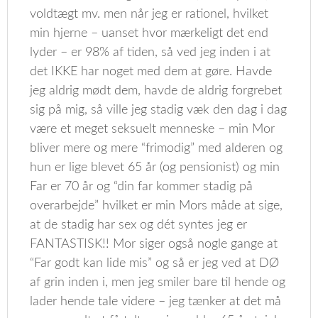
voldtægt mv. men når jeg er rationel, hvilket
min hjerne – uanset hvor mærkeligt det end
lyder – er 98% af tiden, så ved jeg inden i at
det IKKE har noget med dem at gøre. Havde
jeg aldrig mødt dem, havde de aldrig forgrebet
sig på mig, så ville jeg stadig væk den dag i dag
være et meget seksuelt menneske – min Mor
bliver mere og mere “frimodig” med alderen og
hun er lige blevet 65 år (og pensionist) og min
Far er 70 år og “din far kommer stadig på
overarbejde” hvilket er min Mors måde at sige,
at de stadig har sex og dét syntes jeg er
FANTASTISK!! Mor siger også nogle gange at
“Far godt kan lide mis” og så er jeg ved at DØ
af grin inden i, men jeg smiler bare til hende og
lader hende tale videre – jeg tænker at det må