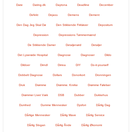
Date
Dating.dk
Daytona
Deadline
December
Defekt
Dejavu
Demens
Dement
Den Dag Jeg Skal Dø
Den Stikkende Firkløver
Depositum
Depression
Depressions Tømmermænd
De Stikkende Damer
Detaljenørd
Detaljer
Det Lyserøde Hospital
Diagnose
Diagnoser
Dildo
Dildoer
Dirndl
Dirrea
DIY
Do-it-yourself
Dobbelt Diagnose
Dollars
Donorkort
Dronningen
Druk
Drømme
Drømme. Knirke
Drømme Følelser
Drømmer Livet Væk
DSB
Dubber
Dukkehus
Dumhed
Dumme Mennesker
Dysfori
Dårlig Dag
Dårlige Mennesker
Dårlig Mave
Dårlig Service
Dårlig Slogan
Dårlig Ånde
Dårlig Økonomi