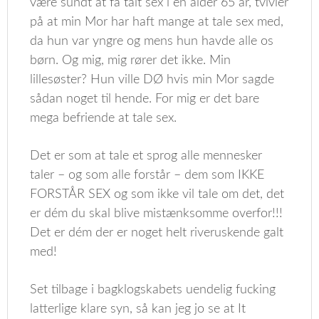
være sundt at få talt sex i en alder 65 år, tvivler
på at min Mor har haft mange at tale sex med,
da hun var yngre og mens hun havde alle os
børn. Og mig, mig rører det ikke. Min
lillesøster? Hun ville DØ hvis min Mor sagde
sådan noget til hende. For mig er det bare
mega befriende at tale sex.
Det er som at tale et sprog alle mennesker
taler – og som alle forstår – dem som IKKE
FORSTÅR SEX og som ikke vil tale om det, det
er dém du skal blive mistænksomme overfor!!!
Det er dém der er noget helt riveruskende galt
med!
Set tilbage i bagklogskabets uendelig fucking
latterlige klare syn, så kan jeg jo se at It