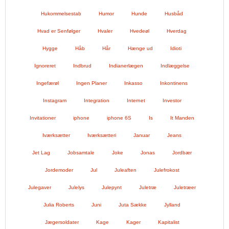
Hukommelsestab
Humor
Hunde
Husbåd
Hvad er Senfølger
Hvaler
Hvedeøl
Hverdag
Hygge
Håb
Hår
Hænge ud
Idioti
Ignoreret
Indbrud
Indianerlægen
Indlæggelse
Ingefærøl
Ingen Planer
Inkasso
Inkontinens
Instagram
Integration
Internet
Investor
Invitationer
iphone
iphone 6S
Is
It Manden
Iværksætter
Iværksætteri
Januar
Jeans
Jet Lag
Jobsamtale
Joke
Jonas
Jordbær
Jordemoder
Jul
Juleaften
Julefrokost
Julegaver
Julelys
Julepynt
Juletræ
Juletræer
Julia Roberts
Juni
Juta Sække
Jylland
Jægersoldater
Kage
Kager
Kapitalist