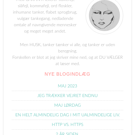
slåfejl, kommafejl, ord floskler,
inhumane tanker, flabet sprogbrug,
vulgær tankegang, nedladende
omtale af navngivende mennesker
og meget meget andet.
Men HUSK, tanker tænker vi alle, og tanker er uden
beregning.
Forskellen er blot at jeg skriver mine ned, og at DU VÆLGER
at læser med.
NYE BLOGINDLÆG
MAJ 2023
JEG TRÆKKER VEJRET ENDNU
MAJ LØRDAG
EN HELT ALMINDELIG DAG I MIT UALMINDELIGE LIV.
HTTP VS. HTTPS
2 ÅR SIDEN.