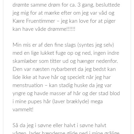
drømte samme drøm for ca. 3 gang, besluttede
jeg mig for at mærke efter om jeg var våd og
Kære Fruentimmer – jeg kan love for at piger
kan have våde drømme!!!!!!
Min mis er af den fine slags (syntes jeg selv)
med en lige lukket fuge op og ned, ingen indre
skamlæber som titter ud og hænger nedenfor.
Den var næsten nybarberet da jeg bedst kan
lide ikke at have hår og specielt når jeg har
menstruation – kan stadig huske da jeg var
yngre og havde masser af hår og der stad blod
i mine pupes hår (laver bræklyde) mega
vammelt!
Så da jeg i søvne eller halvt i søvne halvt
vågen, lader hænderne glide ned i mine grålige