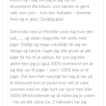
klitoris og i dag ved jeg at jeg har en
ekseptionel lille klitoris som næsten er gemt
væk men som – hvis den forkæles – kommer
frem og er glad. Oprigtig glad.
Det endte med at Michelle viste mig hvor den
sad……. og sådan begyndte mit sexliv med
piger. Dejligt og mega uskyldigt når jeg ser
tilbage og faktisk noget jeg ville ønske at alle
piger fik lov til at opleve, for som jeg blev
ældre blev jeg jo også 100% overbevist om at
jeg ikke var til piger – som i 100% ikke er til
piger. Det kom helt naturligt for mig at der på
et tidspunkt kom et punkt hvor det at være
sammen med en pige bare var sjovt men ikke
100% tilfredsstillende og så måtte jeg jo videre
– her på det sidste (ca. 2 måneder) har jeg