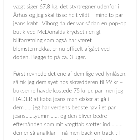
vægt siger 67,8 kg, det styrtregner udenfor i
Århus og jeg skal tisse helt vildt – mine to par
jeans købt i Viborg da der var sådan en pop-op
butik ved McDonalds krydset i en gl.
bilforretning som også har været
blomstermekka, er nu officelt afgået ved
døden. Begge to på ca. 3 uger.
Først revnede det ene af dem lige ved lynlåsen,
så fik jeg dem syet hos skrædderen til 99 kr –
bukserne havde kostede 75 kr pr. par men jeg
HADER at købe jeans men elsker at gå i
dem…… jeg har verdens bedste røv i et par
jeans…….yummi…… og den bliver bedre
efterhånden som mit vægttab sætter ind………
den er så analklar – nå men back on track til