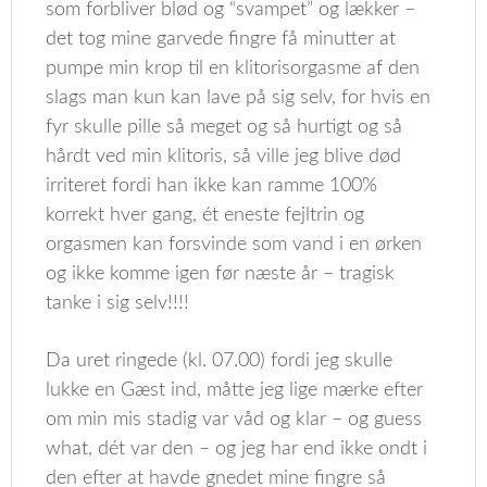
som forbliver blød og “svampet” og lækker –
det tog mine garvede fingre få minutter at
pumpe min krop til en klitorisorgasme af den
slags man kun kan lave på sig selv, for hvis en
fyr skulle pille så meget og så hurtigt og så
hårdt ved min klitoris, så ville jeg blive død
irriteret fordi han ikke kan ramme 100%
korrekt hver gang, ét eneste fejltrin og
orgasmen kan forsvinde som vand i en ørken
og ikke komme igen før næste år – tragisk
tanke i sig selv!!!!
Da uret ringede (kl. 07.00) fordi jeg skulle
lukke en Gæst ind, måtte jeg lige mærke efter
om min mis stadig var våd og klar – og guess
what, dét var den – og jeg har end ikke ondt i
den efter at havde gnedet mine fingre så