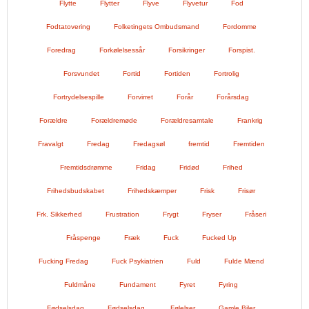
Flytte
Flytter
Flyve
Flyvetur
Fod
Fodtatovering
Folketingets Ombudsmand
Fordomme
Foredrag
Forkølelsessår
Forsikringer
Forspist.
Forsvundet
Fortid
Fortiden
Fortrolig
Fortrydelsespille
Forvirret
Forår
Forårsdag
Forældre
Forældremøde
Forældresamtale
Frankrig
Fravalgt
Fredag
Fredagsøl
fremtid
Fremtiden
Fremtidsdrømme
Fridag
Fridød
Frihed
Frihedsbudskabet
Frihedskæmper
Frisk
Frisør
Frk. Sikkerhed
Frustration
Frygt
Fryser
Fråseri
Fråspenge
Fræk
Fuck
Fucked Up
Fucking Fredag
Fuck Psykiatrien
Fuld
Fulde Mænd
Fuldmåne
Fundament
Fyret
Fyring
Fødselsdag
Fødselsdag.
Følelser
Gamle Biler