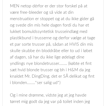
MEN netop dérfor er der stor forskel på at
være free-bleeder og så vide at din
menstruation er stoppet og at du ikke gider gå
og svede din mis hele dagen fordi du har et
lukket bomuldssyntetisk trusseindlæg med
plastikbund i trusserne og derfor vælge at tage
et par sorte trusser på, sådan at HVIS din mis
skulle skubbe én bloddråbe eller to ud i løbet
af dagen, så har du ikke lige ødelagt dine
yndlings nye blondetrusser…….. (købte et fint
sæt hvid blonde trusser og bh i H&M da jeg
knaldet Mr. DingDing, det er SÅ delikat og fint
i blonden……..*ser salig ud*)
Og i mine drømme, vidste jeg at jeg havde
tørret mig godt da jeg var på toilet inden jeg