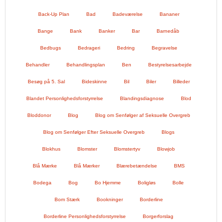
Back-Up Plan
Bad
Badeværelse
Bananer
Bange
Bank
Banker
Bar
Barnedåb
Bedbugs
Bedrageri
Bedring
Begravelse
Behandler
Behandlingsplan
Ben
Bestyrelsesarbejde
Besøg på 5. Sal
Bideskinne
Bil
Biler
Billeder
Blandet Personlighedsforstyrrelse
Blandingsdiagnose
Blod
Bloddonor
Blog
Blog om Senfølger af Seksuelle Overgreb
Blog om Senfølger Efter Seksuelle Overgreb
Blogs
Blokhus
Blomster
Blomstertyv
Blowjob
Blå Mærke
Blå Mærker
Blærebetændelse
BMS
Bodega
Bog
Bo Hjemme
Boligløs
Bolle
Bom Stærk
Bookninger
Borderline
Borderline Personlighedsforstyrrelse
Borgerforslag