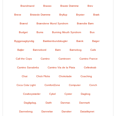
Brandmand
Brasso
Braste Drømme
Brev
Breve
Bristede Drømme
Bryllup
Bryster
Bræk
Brænd
Brændene Mund Syndrom
Brændte Børn
Budget
Bums
Burning Mouth Syndrom
Bus
Byggesagkyndig
Bækkenbundskugler
Bænk
Bøger
Bøjler
Bønnebord
Børn
Børnebog
Cafe
Call the Cops
Camino
Caminoen
Camino France
Camino Sanabréa
Camino Via de la Plata
Celleskrab
Chat
Chick Flicks
Chokolade
Coaching
Coca Cola Light
ComfortZone
Computer
Conch
Cowboystøvler
Cykel
Cyster
Dagbog
Dagligdag.
Daith
Danmar.
Danmark
Dannebrog
Dannelse
Dansker
Datatilsynet