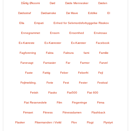
Dårlig Økoomi
Død
Døde Mennesker
Døden
Dødsstraf
Dødsønske
Dø Mave
Eddike
El
Ella
Empati
Enhed for Selvmordsforbyggelse Risskov
Ennegrammet
Ensom
Ensomhed
Envirosax
Ex-Kæreste
Ex-Kærester
Ex-Kærster
Facebook
Fagforening
Fakta
Faktura
fami
Familie
Fanevagt
Fantasier
Far
Farmor
Farvel
Faste
Fattig
Feber
Feberfri
Fejl
Fejlmelding.
Ferie
Fest
Fester
Festival
Fetish
Fiasko
Fiat500
Fiat 600
Fiat Reservedele
Film
Fingerringe
Firma
Firmaet
Fitness
Fitnessdamen
Flashback
Flasker
Flisemanden i Vivild
Flov
Flugt
Flystyrt