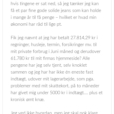
hvis tingene er sat ned, så jeg tænker jeg kan
få et par fine gode solide jeans som kan holde
i mange år til få penge – hvilket er hvad min
økonomi har råd til lige pt.
Fik jeg nævnt at jeg har betalt 27.814,29 kr i
regninger, husleje, termin, forsikringer mv. til
mit private forbrug i Juni måned og derudover
61.780 kr til mit firmas hjemmeside? Alle
pengene har jeg selv tjent, selv knoklet
sammen og jeg har har ikke én eneste fast
indtægt, udover mit lagerarbejde, som pga.
problemer med mit skattekort, på to måneder
har givet mig under 5000 kr i indtægt…. plus et
kronisk ømt knæ.
Jeg ved ikke hvordan, men jeg skal nok klare