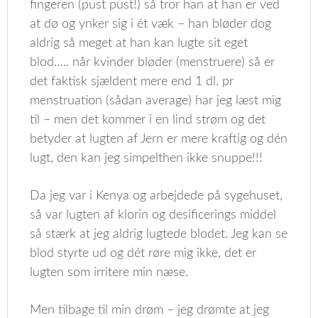
fingeren (pust pust!) så tror han at han er ved
at dø og ynker sig i ét væk – han bløder dog
aldrig så meget at han kan lugte sit eget
blod….. når kvinder bløder (menstruere) så er
det faktisk sjældent mere end 1 dl. pr
menstruation (sådan average) har jeg læst mig
til – men det kommer i en lind strøm og det
betyder at lugten af Jern er mere kraftig og dén
lugt, den kan jeg simpelthen ikke snuppe!!!
Da jeg var i Kenya og arbejdede på sygehuset,
så var lugten af klorin og desificerings middel
så stærk at jeg aldrig lugtede blodet. Jeg kan se
blod styrte ud og dét røre mig ikke, det er
lugten som irritere min næse.
Men tilbage til min drøm – jeg drømte at jeg