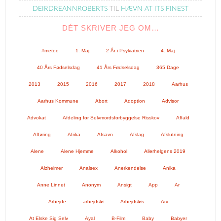
DEIRDREANNROBERTS
TIL
HÆVN AT ITS FINEST
DÉT SKRIVER JEG OM…
#metoo
1. Maj
2 År i Psykiatrien
4. Maj
40 Års Fødselsdag
41 Års Fødselsdag
365 Dage
2013
2015
2016
2017
2018
Aarhus
Aarhus Kommune
Abort
Adoption
Advisor
Advokat
Afdeling for Selvmordsforbyggelse Risskov
Affald
Afføring
Afrika
Afsavn
Afslag
Afslutning
Alene
Alene Hjemme
Alkohol
Allerhelgens 2019
Alzheimer
Analsex
Anerkendelse
Anika
Anne Linnet
Anonym
Ansigt
App
Ar
Arbejde
arbejdslø
Arbejdsløs
Arv
At Elske Sig Selv
Ayal
B-Film
Baby
Babyer