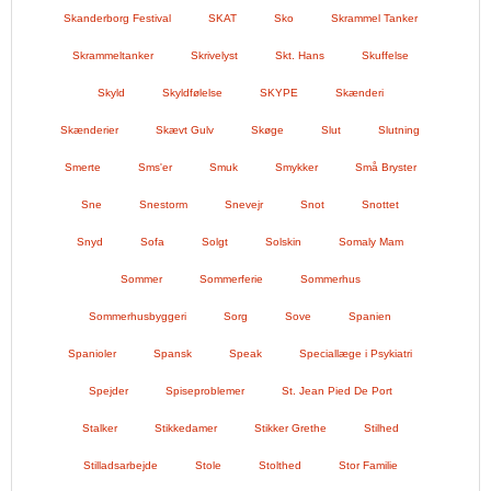
Skanderborg Festival
SKAT
Sko
Skrammel Tanker
Skrammeltanker
Skrivelyst
Skt. Hans
Skuffelse
Skyld
Skyldfølelse
SKYPE
Skænderi
Skænderier
Skævt Gulv
Skøge
Slut
Slutning
Smerte
Sms'er
Smuk
Smykker
Små Bryster
Sne
Snestorm
Snevejr
Snot
Snottet
Snyd
Sofa
Solgt
Solskin
Somaly Mam
Sommer
Sommerferie
Sommerhus
Sommerhusbyggeri
Sorg
Sove
Spanien
Spanioler
Spansk
Speak
Speciallæge i Psykiatri
Spejder
Spiseproblemer
St. Jean Pied De Port
Stalker
Stikkedamer
Stikker Grethe
Stilhed
Stilladsarbejde
Stole
Stolthed
Stor Familie