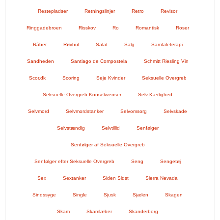
Restepladser
Retningslinjer
Retro
Revisor
Ringgadebroen
Risskov
Ro
Romantisk
Roser
Råber
Røvhul
Salat
Salg
Samtaleterapi
Sandheden
Santiago de Compostela
Schmitt Riesling Vin
Scor.dk
Scoring
Seje Kvinder
Seksuelle Overgreb
Seksuelle Overgreb Konsekvenser
Selv-Kærlighed
Selvmord
Selvmordstanker
Selvomsorg
Selvskade
Selvstændig
Selvtillid
Senfølger
Senfølger af Seksuelle Overgreb
Senfølger efter Seksuelle Overgreb
Seng
Sengetøj
Sex
Sextanker
Siden Sidst
Sierra Nevada
Sindssyge
Single
Sjusk
Sjælen
Skagen
Skam
Skamlæber
Skanderborg