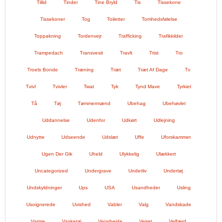
Tillid
Tinder
Tine Bryld
Tis
Tissekone
Tissekoner
Tog
Toiletter
Tomhedsfølelse
Toppakning
Tordenvejr
Trafficking
Trafikkilder
Trampedach
Transvesit
Travlt
Trist
Tro
Troels Bonde
Træning
Træt
Træt Af Dage
Tv
Tvivl
Tvivler
Twat
Tyk
Tynd Mave
Tyrkiet
Tå
Tøj
Tømmermænd
Ubehag
Ubehøvlet
Uddannelse
Udenfor
Udkørt
Udlejning
Udnytte
Udseende
Udslæt
Uffe
Uforskammet
Ugen Der Gik
Uheld
Ulykkelig
Ulækkert
Uncategorized
Undergrave
Underliv
Undertøj
Undskyldninger
Ups
USA
Usandheder
Usling
Usoignerede
Uvished
Vabler
Valg
Vandskade
Varme
Vasketøj
Vejarbejde
Vejret
Velfærd