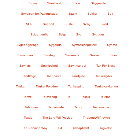
Storm
Storskrald
Stress
Strygerulle
Styrelsen for Patientklager
Stærk
Sukker
Sult
SUP
Support
Sushi
Svag
Sved
Svigerfamilie
Svigt
Syg
Sygdom
Sygedagpenge
Sygehus
Symaskineprojekt
Synøve
Sømanden
Søndag
Søskende
Søster
Søvn
Søvnløs
Søvnløshed
Søvnmangel
Tak For Sidst
Tandlæge
Tandpasta
Tandpine
Tankemyller
Tanker
Tanker Fortiden
Tankespind
Tankevækkende
Tarme
Tatovering
Te
Teknik
Telefon
Telefoner
Temamøde
Terror
Testamente
Texas
The Lord Will Provide
TheLordWillProvide
The Pennine Way
Tid
Tidsoptimist
Tilgivelse