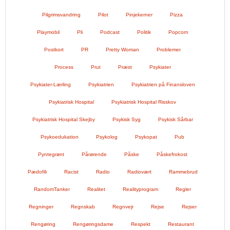
Pilgrimsvandring
Pilot
Pinjekerner
Pizza
Playmobil
Pli
Podcast
Politik
Popcorn
Postkort
PR
Pretty Woman
Problemer
Process
Prut
Præst
Psykiater
Psykiater-Lærling
Psykiatrien
Psykiatrien på Finansloven
Psykiatrisk Hospital
Psykiatrisk Hospital Risskov
Psykiatrisk Hospital Skejby
Psykisk Syg
Psykisk Sårbar
Psykoedukation
Psykolog
Psykopat
Pub
Pyntegrønt
Pårørende
Påske
Påskefrokost
Pædofili
Racist
Radio
Radiovært
Rammebrud
RandomTanker
Realitet
Realityprogram
Regler
Regninger
Regnskab
Regnvejr
Rejse
Rejser
Rengøring
Rengøringsdame
Respekt
Restaurant