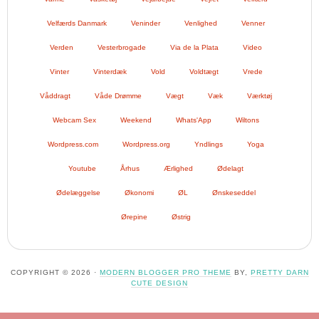
Velfærds Danmark
Veninder
Venlighed
Venner
Verden
Vesterbrogade
Via de la Plata
Video
Vinter
Vinterdæk
Vold
Voldtægt
Vrede
Våddragt
Våde Drømme
Vægt
Væk
Værktøj
Webcam Sex
Weekend
Whats'App
Wiltons
Wordpress.com
Wordpress.org
Yndlings
Yoga
Youtube
Århus
Ærlighed
Ødelagt
Ødelæggelse
Økonomi
ØL
Ønskeseddel
Ørepine
Østrig
COPYRIGHT © 2026 ·
MODERN BLOGGER PRO THEME
BY,
PRETTY DARN
CUTE DESIGN