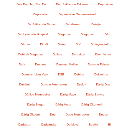
Den Dag Jeg Skal Dø
Den Stikkende Firkløver
Depositum
Depression
Depressions Tømmermænd
De Stikkende Damer
Detaljenørd
Detaljer
Det Lyserøde Hospital
Diagnose
Diagnoser
Dildo
Dildoer
Dirndl
Dirrea
DIY
Do-it-yourself
Dobbelt Diagnose
Dollars
Donorkort
Dronningen
Druk
Drømme
Drømme. Knirke
Drømme Følelser
Drømmer Livet Væk
DSB
Dubber
Dukkehus
Dumhed
Dumme Mennesker
Dysfori
Dårlig Dag
Dårlige Mennesker
Dårlig Mave
Dårlig Service
Dårlig Slogan
Dårlig Ånde
Dårlig Økonomi
Dårlig Økoomi
Død
Døde Mennesker
Døden
Dødsstraf
Dødsønske
Dø Mave
Eddike
El