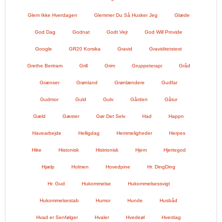
Glem Ikke Hverdagen
Glemmer Du Så Husker Jeg
Glæde
God Dag
Godnat
Godt Vejr
God Will Provide
Google
GR20 Korsika
Gravid
Graviditetstest
Grethe Bertram
Grill
Grim
Gruppeterapi
Gråd
Grænser
Grønland
Grønlændere
Gudfar
Gudmor
Guld
Gulv
Gården
Gåtur
Gæld
Gæster
Gør Det Selv
Had
Happn
Havearbejde
Helligdag
Hemmeligheder
Herpes
Hike
Histonisk
Histrionisk
Hjem
Hjertegod
Hjælp
Holmen
Hovedpine
Hr. DingDing
Hr. Gud
Hukommelse
Hukommelsessvigt
Hukommelsestab
Humor
Hunde
Husbåd
Hvad er Senfølger
Hvaler
Hvedeøl
Hverdag