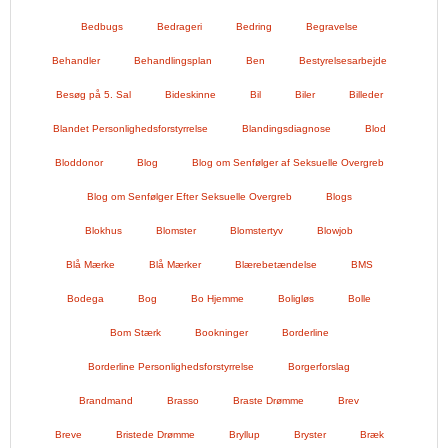
Bedbugs
Bedrageri
Bedring
Begravelse
Behandler
Behandlingsplan
Ben
Bestyrelsesarbejde
Besøg på 5. Sal
Bideskinne
Bil
Biler
Billeder
Blandet Personlighedsforstyrrelse
Blandingsdiagnose
Blod
Bloddonor
Blog
Blog om Senfølger af Seksuelle Overgreb
Blog om Senfølger Efter Seksuelle Overgreb
Blogs
Blokhus
Blomster
Blomstertyv
Blowjob
Blå Mærke
Blå Mærker
Blærebetændelse
BMS
Bodega
Bog
Bo Hjemme
Boligløs
Bolle
Bom Stærk
Bookninger
Borderline
Borderline Personlighedsforstyrrelse
Borgerforslag
Brandmand
Brasso
Braste Drømme
Brev
Breve
Bristede Drømme
Bryllup
Bryster
Bræk