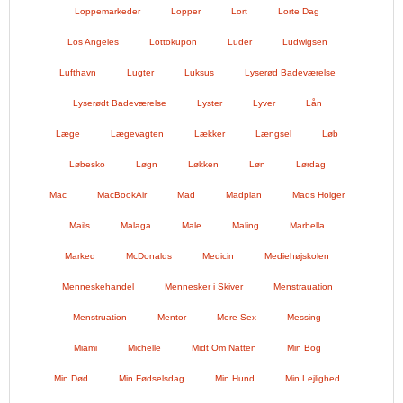
Loppemarkeder
Lopper
Lort
Lorte Dag
Los Angeles
Lottokupon
Luder
Ludwigsen
Lufthavn
Lugter
Luksus
Lyserød Badeværelse
Lyserødt Badeværelse
Lyster
Lyver
Lån
Læge
Lægevagten
Lækker
Længsel
Løb
Løbesko
Løgn
Løkken
Løn
Lørdag
Mac
MacBookAir
Mad
Madplan
Mads Holger
Mails
Malaga
Male
Maling
Marbella
Marked
McDonalds
Medicin
Mediehøjskolen
Menneskehandel
Mennesker i Skiver
Menstrauation
Menstruation
Mentor
Mere Sex
Messing
Miami
Michelle
Midt Om Natten
Min Bog
Min Død
Min Fødselsdag
Min Hund
Min Lejlighed