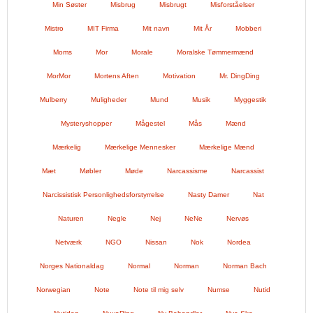
Min Søster
Misbrug
Misbrugt
Misforståelser
Mistro
MIT Firma
Mit navn
Mit År
Mobberi
Moms
Mor
Morale
Moralske Tømmermænd
MorMor
Mortens Aften
Motivation
Mr. DingDing
Mulberry
Muligheder
Mund
Musik
Myggestik
Mysteryshopper
Mågestel
Mås
Mænd
Mærkelig
Mærkelige Mennesker
Mærkelige Mænd
Mæt
Møbler
Møde
Narcassisme
Narcassist
Narcissistisk Personlighedsforstyrrelse
Nasty Damer
Nat
Naturen
Negle
Nej
NeNe
Nervøs
Netværk
NGO
Nissan
Nok
Nordea
Norges Nationaldag
Normal
Norman
Norman Bach
Norwegian
Note
Note til mig selv
Numse
Nutid