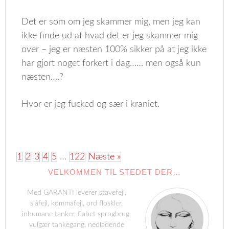
Det er som om jeg skammer mig, men jeg kan
ikke finde ud af hvad det er jeg skammer mig
over – jeg er næsten 100% sikker på at jeg ikke
har gjort noget forkert i dag…… men også kun
næsten….?
Hvor er jeg fucked og sær i kraniet.
1
2
3
4
5
…
122
Næste »
VELKOMMEN TIL STEDET DER…
Med GARANTI leverer stavefejl,
slåfejl, kommafejl, ord floskler,
inhumane tanker, flabet sprogbrug,
vulgær tankegang, nedladende