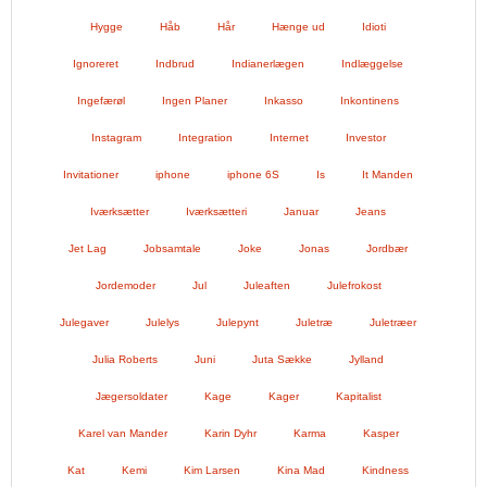
Hygge
Håb
Hår
Hænge ud
Idioti
Ignoreret
Indbrud
Indianerlægen
Indlæggelse
Ingefærøl
Ingen Planer
Inkasso
Inkontinens
Instagram
Integration
Internet
Investor
Invitationer
iphone
iphone 6S
Is
It Manden
Iværksætter
Iværksætteri
Januar
Jeans
Jet Lag
Jobsamtale
Joke
Jonas
Jordbær
Jordemoder
Jul
Juleaften
Julefrokost
Julegaver
Julelys
Julepynt
Juletræ
Juletræer
Julia Roberts
Juni
Juta Sække
Jylland
Jægersoldater
Kage
Kager
Kapitalist
Karel van Mander
Karin Dyhr
Karma
Kasper
Kat
Kemi
Kim Larsen
Kina Mad
Kindness