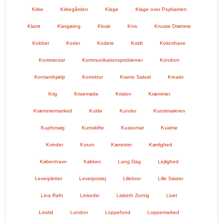
Kirke
Kirkegården
Klage
Klage over Psykiatrien
Klamt
Klargøring
Kloak
Kniv
Knuste Drømme
Kobber
Koder
Kodere
Koldt
Kolonihave
Kommentar
Kommunikationsproblemer
Kondom
Kontanthjælp
Korrektur
Kranio Sakral
Kreativ
Krig
Krisemøde
Kristen
Kræmmer
Kræmmermarked
Kulde
Kunder
Kunstmaleren
Kupforsøg
Kursskifte
Kussomat
Kvalme
Kvinder
Kvium
Kærester
Kærlighed
København
Køkken
Lang Dag
Lejlighed
Leverpletter
Leverpostej
Lillebror
Lille Søster
Lina Rafn
Linkedin
Lisbeth Zornig
Livet
Livstid
London
Loppefund
Loppemarked