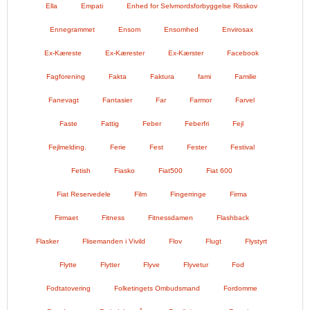
Ella
Empati
Enhed for Selvmordsforbyggelse Risskov
Ennegrammet
Ensom
Ensomhed
Envirosax
Ex-Kæreste
Ex-Kærester
Ex-Kærster
Facebook
Fagforening
Fakta
Faktura
fami
Familie
Fanevagt
Fantasier
Far
Farmor
Farvel
Faste
Fattig
Feber
Feberfri
Fejl
Fejlmelding.
Ferie
Fest
Fester
Festival
Fetish
Fiasko
Fiat500
Fiat 600
Fiat Reservedele
Film
Fingerringe
Firma
Firmaet
Fitness
Fitnessdamen
Flashback
Flasker
Flisemanden i Vivild
Flov
Flugt
Flystyrt
Flytte
Flytter
Flyve
Flyvetur
Fod
Fodtatovering
Folketingets Ombudsmand
Fordomme