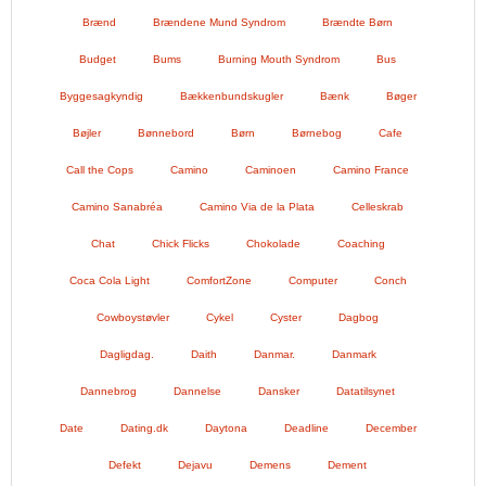
Brænd
Brændene Mund Syndrom
Brændte Børn
Budget
Bums
Burning Mouth Syndrom
Bus
Byggesagkyndig
Bækkenbundskugler
Bænk
Bøger
Bøjler
Bønnebord
Børn
Børnebog
Cafe
Call the Cops
Camino
Caminoen
Camino France
Camino Sanabréa
Camino Via de la Plata
Celleskrab
Chat
Chick Flicks
Chokolade
Coaching
Coca Cola Light
ComfortZone
Computer
Conch
Cowboystøvler
Cykel
Cyster
Dagbog
Dagligdag.
Daith
Danmar.
Danmark
Dannebrog
Dannelse
Dansker
Datatilsynet
Date
Dating.dk
Daytona
Deadline
December
Defekt
Dejavu
Demens
Dement