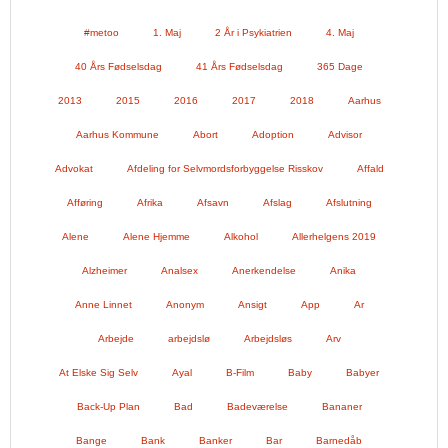
#metoo
1. Maj
2 År i Psykiatrien
4. Maj
40 Års Fødselsdag
41 Års Fødselsdag
365 Dage
2013
2015
2016
2017
2018
Aarhus
Aarhus Kommune
Abort
Adoption
Advisor
Advokat
Afdeling for Selvmordsforbyggelse Risskov
Affald
Afføring
Afrika
Afsavn
Afslag
Afslutning
Alene
Alene Hjemme
Alkohol
Allerhelgens 2019
Alzheimer
Analsex
Anerkendelse
Anika
Anne Linnet
Anonym
Ansigt
App
Ar
Arbejde
arbejdslø
Arbejdsløs
Arv
At Elske Sig Selv
Ayal
B-Film
Baby
Babyer
Back-Up Plan
Bad
Badeværelse
Bananer
Bange
Bank
Banker
Bar
Barnedåb