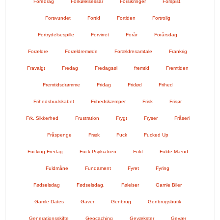
Foredrag
Forkølelsessår
Forsikringer
Forspist.
Forsvundet
Fortid
Fortiden
Fortrolig
Fortrydelsespille
Forvirret
Forår
Forårsdag
Forældre
Forældremøde
Forældresamtale
Frankrig
Fravalgt
Fredag
Fredagsøl
fremtid
Fremtiden
Fremtidsdrømme
Fridag
Fridød
Frihed
Frihedsbudskabet
Frihedskæmper
Frisk
Frisør
Frk. Sikkerhed
Frustration
Frygt
Fryser
Fråseri
Fråspenge
Fræk
Fuck
Fucked Up
Fucking Fredag
Fuck Psykiatrien
Fuld
Fulde Mænd
Fuldmåne
Fundament
Fyret
Fyring
Fødselsdag
Fødselsdag.
Følelser
Gamle Biler
Gamle Dates
Gaver
Genbrug
Genbrugsbutik
Generationsskifte
Geocaching
Gevækster
Gevær