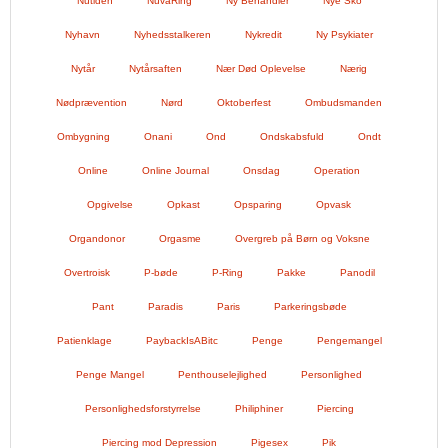
Nutiden
NuvaRing
Ny Behandler
Nye Sko
Nyhavn
Nyhedsstalkeren
Nykredit
Ny Psykiater
Nytår
Nytårsaften
Nær Død Oplevelse
Nærig
Nødprævention
Nørd
Oktoberfest
Ombudsmanden
Ombygning
Onani
Ond
Ondskabsfuld
Ondt
Online
Online Journal
Onsdag
Operation
Opgivelse
Opkast
Opsparing
Opvask
Organdonor
Orgasme
Overgreb på Børn og Voksne
Overtroisk
P-bøde
P-Ring
Pakke
Panodil
Pant
Paradis
Paris
Parkeringsbøde
Patienklage
PaybackIsABitc
Penge
Pengemangel
Penge Mangel
Penthouselejlighed
Personlighed
Personlighedsforstyrrelse
Philiphiner
Piercing
Piercing mod Depression
Pigesex
Pik