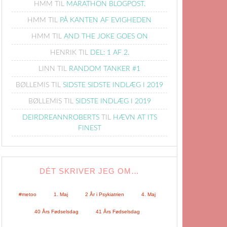
HMM
TIL
MARATHON BLOGPOST.
HMM
TIL
PÅ KANTEN AF EVIGHEDEN
HMM
TIL
AND THE JOKE GOES ON
HENRIK
TIL
DEL: 1 AF 2.
LINN
TIL
RANDOM TANKER #1
BØLLEMIS
TIL
SIDSTE SIDSTE INDLÆG I 2019
BØLLEMIS
TIL
SIDSTE INDLÆG I 2019
DEIRDREANNROBERTS
TIL
HÆVN AT ITS
FINEST
DÉT SKRIVER JEG OM…
#metoo
1. Maj
2 År i Psykiatrien
4. Maj
40 Års Fødselsdag
41 Års Fødselsdag