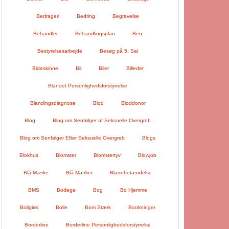
Bedrageri
Bedring
Begravelse
Behandler
Behandlingsplan
Ben
Bestyrelsesarbejde
Besøg på 5. Sal
Bideskinne
Bil
Biler
Billeder
Blandet Personlighedsforstyrrelse
Blandingsdiagnose
Blod
Bloddonor
Blog
Blog om Senfølger af Seksuelle Overgreb
Blog om Senfølger Efter Seksuelle Overgreb
Blogs
Blokhus
Blomster
Blomstertyv
Blowjob
Blå Mærke
Blå Mærker
Blærebetændelse
BMS
Bodega
Bog
Bo Hjemme
Boligløs
Bolle
Bom Stærk
Bookninger
Borderline
Borderline Personlighedsforstyrrelse