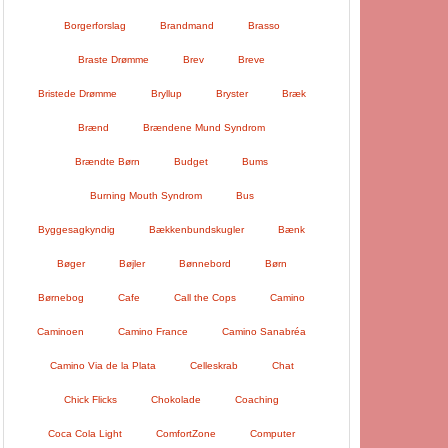
Borgerforslag
Brandmand
Brasso
Braste Drømme
Brev
Breve
Bristede Drømme
Bryllup
Bryster
Bræk
Brænd
Brændene Mund Syndrom
Brændte Børn
Budget
Bums
Burning Mouth Syndrom
Bus
Byggesagkyndig
Bækkenbundskugler
Bænk
Bøger
Bøjler
Bønnebord
Børn
Børnebog
Cafe
Call the Cops
Camino
Caminoen
Camino France
Camino Sanabréa
Camino Via de la Plata
Celleskrab
Chat
Chick Flicks
Chokolade
Coaching
Coca Cola Light
ComfortZone
Computer