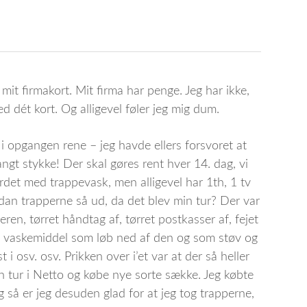
mit firmakort. Mit firma har penge. Jeg har ikke,
d dét kort. Og alligevel føler jeg mig dum.
i opgangen rene – jeg havde ellers forsvoret at
angt stykke! Der skal gøres rent hver 14. dag, vi
byrdet med trappevask, men alligevel har 1th, 1 tv
dan trapperne så ud, da det blev min tur? Der var
ren, tørret håndtag af, tørret postkasser af, fejet
dt vaskemiddel som løb ned af den og som støv og
t i osv. osv. Prikken over i’et var at der så heller
en tur i Netto og købe nye sorte sække. Jeg købte
 Og så er jeg desuden glad for at jeg tog trapperne,