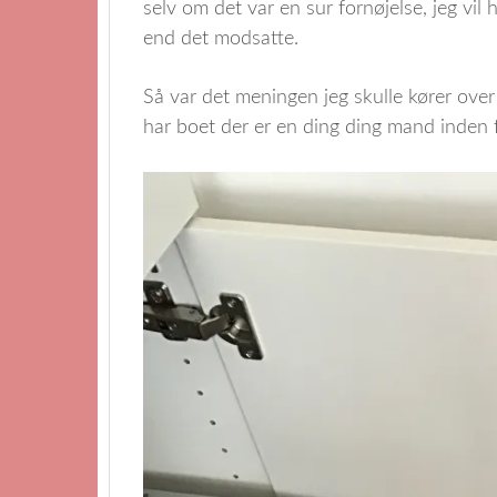
selv om det var en sur fornøjelse, jeg vil
end det modsatte.
Så var det meningen jeg skulle kører over
har boet der er en ding ding mand inden fo