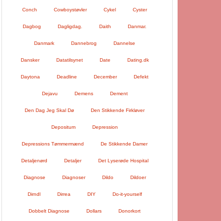
Conch
Cowboystøvler
Cykel
Cyster
Dagbog
Dagligdag.
Daith
Danmar.
Danmark
Dannebrog
Dannelse
Dansker
Datatilsynet
Date
Dating.dk
Daytona
Deadline
December
Defekt
Dejavu
Demens
Dement
Den Dag Jeg Skal Dø
Den Stikkende Firkløver
Depositum
Depression
Depressions Tømmermænd
De Stikkende Damer
Detaljenørd
Detaljer
Det Lyserøde Hospital
Diagnose
Diagnoser
Dildo
Dildoer
Dirndl
Dirrea
DIY
Do-it-yourself
Dobbelt Diagnose
Dollars
Donorkort