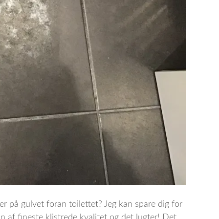
er på gulvet foran toilettet? Jeg kan spare dig for
af fineste klistrede kvalitet og det lugter! Det