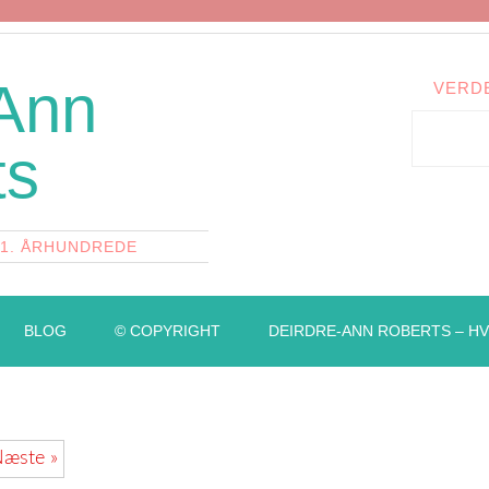
 Ann
VERD
ts
21. ÅRHUNDREDE
BLOG
© COPYRIGHT
DEIRDRE-ANN ROBERTS – HV
æste »