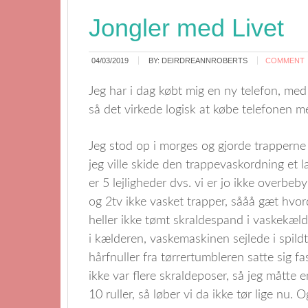
Jongler med Livet
04/03/2019
BY:
DEIRDREANNROBERTS
COMMENT
Jeg har i dag købt mig en ny telefon, med 
så det virkede logisk at købe telefonen me
Jeg stod op i morges og gjorde trapperne 
jeg ville skide den trappevaskordning et l
er 5 lejligheder dvs. vi er jo ikke overbe
og 2tv ikke vasket trapper, sååå gæt hvor
heller ikke tømt skraldespand i vaskekælde
i kælderen, vaskemaskinen sejlede i spil
hårfnuller fra tørrertumbleren satte sig fas
ikke var flere skraldeposer, så jeg måtte 
10 ruller, så løber vi da ikke tør lige nu.