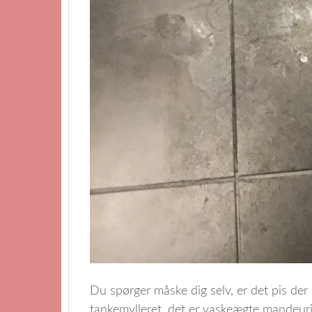
Du spørger måske dig selv, er det pis der 
tankemylleret, det er vaskeægte mandeurin 