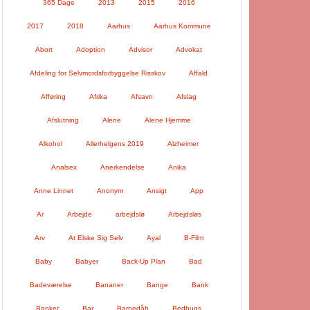
365 Dage
2013
2015
2016
2017
2018
Aarhus
Aarhus Kommune
Abort
Adoption
Advisor
Advokat
Afdeling for Selvmordsforbyggelse Risskov
Affald
Afføring
Afrika
Afsavn
Afslag
Afslutning
Alene
Alene Hjemme
Alkohol
Allerhelgens 2019
Alzheimer
Analsex
Anerkendelse
Anika
Anne Linnet
Anonym
Ansigt
App
Ar
Arbejde
arbejdslø
Arbejdsløs
Arv
At Elske Sig Selv
Ayal
B-Film
Baby
Babyer
Back-Up Plan
Bad
Badeværelse
Bananer
Bange
Bank
Banker
Bar
Barnedåb
Bedbugs