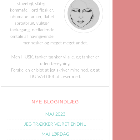
stavefejl, slåfejl,
kommafejl, ord floskler,
inhumane tanker, flabet
sprogbrug, vulgær
tankegang, nedladende
omtale af navngivende
mennesker og meget meget andet.
Men HUSK, tanker tænker vi alle, og tanker er
uden beregning.
Forskellen er blot at jeg skriver mine ned, og at
DU VÆLGER at læser med.
NYE BLOGINDLÆG
MAJ 2023
JEG TRÆKKER VEJRET ENDNU
MAJ LØRDAG