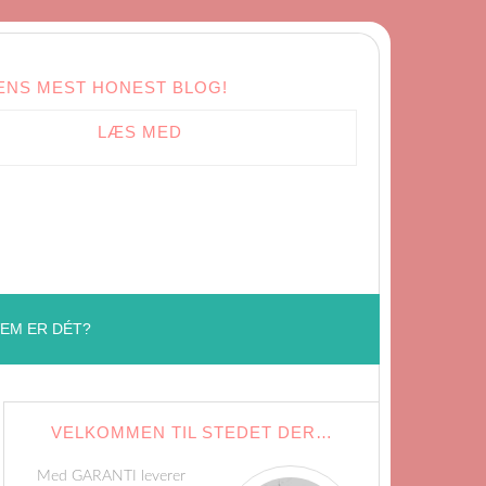
ENS MEST HONEST BLOG!
LÆS MED
EM ER DÉT?
VELKOMMEN TIL STEDET DER…
Med GARANTI leverer