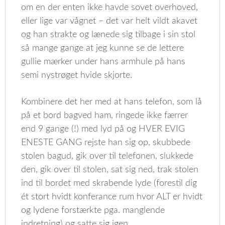
om en der enten ikke havde sovet overhoved,
eller lige var vågnet – det var helt vildt akavet
og han strakte og lænede sig tilbage i sin stol
så mange gange at jeg kunne se de lettere
gullie mærker under hans armhule på hans
semi nystrøget hvide skjorte.
Kombinere det her med at hans telefon, som lå
på et bord bagved ham, ringede ikke færrer
end 9 gange (!) med lyd på og HVER EVIG
ENESTE GANG rejste han sig op, skubbede
stolen bagud, gik over til telefonen, slukkede
den, gik over til stolen, sat sig ned, trak stolen
ind til bordet med skrabende lyde (forestil dig
ét stort hvidt konferance rum hvor ALT er hvidt
og lydene forstærkte pga. manglende
indretning) og satte sig igen.