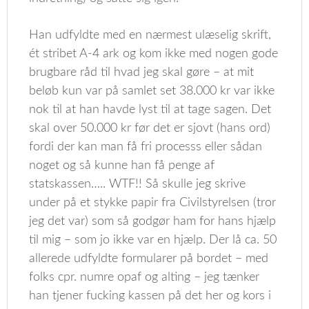
Han udfyldte med en nærmest ulæselig skrift,
ét stribet A-4 ark og kom ikke med nogen gode
brugbare råd til hvad jeg skal gøre – at mit
beløb kun var på samlet set 38.000 kr var ikke
nok til at han havde lyst til at tage sagen. Det
skal over 50.000 kr før det er sjovt (hans ord)
fordi der kan man få fri processs eller sådan
noget og så kunne han få penge af
statskassen….. WTF!! Så skulle jeg skrive
under på et stykke papir fra Civilstyrelsen (tror
jeg det var) som så godgør ham for hans hjælp
til mig – som jo ikke var en hjælp. Der lå ca. 50
allerede udfyldte formularer på bordet – med
folks cpr. numre opaf og alting – jeg tænker
han tjener fucking kassen på det her og kors i