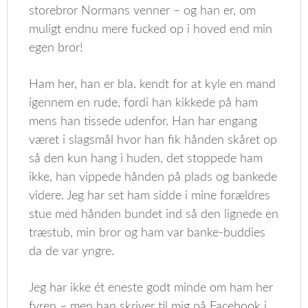
storebror Normans venner – og han er, om
muligt endnu mere fucked op i hoved end min
egen bror!
Ham her, han er bla. kendt for at kyle en mand
igennem en rude, fordi han kikkede på ham
mens han tissede udenfor. Han har engang
været i slagsmål hvor han fik hånden skåret op
så den kun hang i huden, det stoppede ham
ikke, han vippede hånden på plads og bankede
videre. Jeg har set ham sidde i mine forældres
stue med hånden bundet ind så den lignede en
træstub, min bror og ham var banke-buddies
da de var yngre.
Jeg har ikke ét eneste godt minde om ham her
fyren – men han skriver til mig på Facebook i