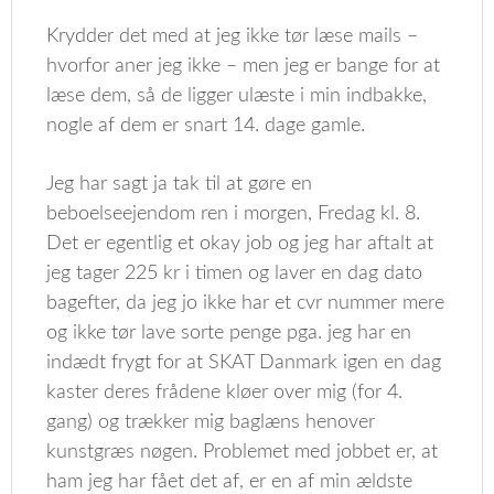
Krydder det med at jeg ikke tør læse mails –
hvorfor aner jeg ikke – men jeg er bange for at
læse dem, så de ligger ulæste i min indbakke,
nogle af dem er snart 14. dage gamle.
Jeg har sagt ja tak til at gøre en
beboelseejendom ren i morgen, Fredag kl. 8.
Det er egentlig et okay job og jeg har aftalt at
jeg tager 225 kr i timen og laver en dag dato
bagefter, da jeg jo ikke har et cvr nummer mere
og ikke tør lave sorte penge pga. jeg har en
indædt frygt for at SKAT Danmark igen en dag
kaster deres frådene kløer over mig (for 4.
gang) og trækker mig baglæns henover
kunstgræs nøgen. Problemet med jobbet er, at
ham jeg har fået det af, er en af min ældste