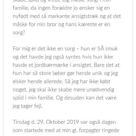
skabe splid og vrede (og måske sorg) i min
familie, da ingen forældre jo ønsker sig en
nyfødt med så markante ansigtstræk og at det
måske for min bror og hans kæreste er en
sorg?
For mig er det ikke en sorg – hun er SÅ smuk
og det havde jeg også syntes hvis hun ikke
havde et jordbærmærke i ansigtet. Bare det at
hun har så store læber gør hende unik og jeg
elsker hende allerede. Så jeg har ikke købt
noget, jeg skal ikke skabe mere unødvendig
splid i min familie. Og desuden kan det være
jeg tager fejl.
Tirsdag d. 29. Oktober 2019 var også dagen
som startede med at min gl. forpagter ringede