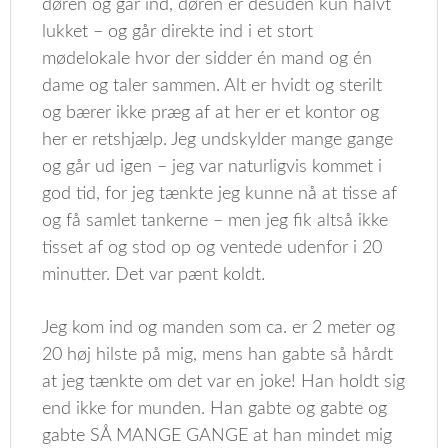
døren og går ind, døren er desuden kun halvt
lukket – og går direkte ind i et stort
mødelokale hvor der sidder én mand og én
dame og taler sammen. Alt er hvidt og sterilt
og bærer ikke præg af at her er et kontor og
her er retshjælp. Jeg undskylder mange gange
og går ud igen – jeg var naturligvis kommet i
god tid, for jeg tænkte jeg kunne nå at tisse af
og få samlet tankerne – men jeg fik altså ikke
tisset af og stod op og ventede udenfor i 20
minutter. Det var pænt koldt.
Jeg kom ind og manden som ca. er 2 meter og
20 høj hilste på mig, mens han gabte så hårdt
at jeg tænkte om det var en joke! Han holdt sig
end ikke for munden. Han gabte og gabte og
gabte SÅ MANGE GANGE at han mindet mig