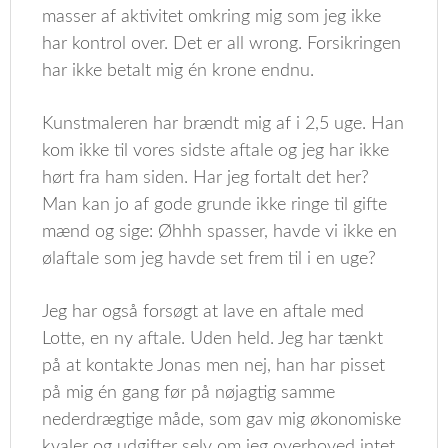
masser af aktivitet omkring mig som jeg ikke
har kontrol over. Det er all wrong. Forsikringen
har ikke betalt mig én krone endnu.
Kunstmaleren har brændt mig af i 2,5 uge. Han
kom ikke til vores sidste aftale og jeg har ikke
hørt fra ham siden. Har jeg fortalt det her?
Man kan jo af gode grunde ikke ringe til gifte
mænd og sige: Øhhh spasser, havde vi ikke en
ølaftale som jeg havde set frem til i en uge?
Jeg har også forsøgt at lave en aftale med
Lotte, en ny aftale. Uden held. Jeg har tænkt
på at kontakte Jonas men nej, han har pisset
på mig én gang før på nøjagtig samme
nederdrægtige måde, som gav mig økonomiske
kvaler og udgifter selv om jeg overhoved intet