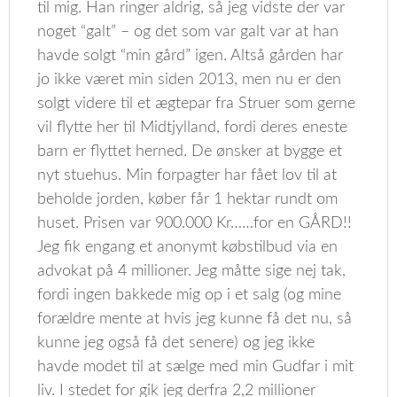
til mig. Han ringer aldrig, så jeg vidste der var
noget “galt” – og det som var galt var at han
havde solgt “min gård” igen. Altså gården har
jo ikke været min siden 2013, men nu er den
solgt videre til et ægtepar fra Struer som gerne
vil flytte her til Midtjylland, fordi deres eneste
barn er flyttet herned. De ønsker at bygge et
nyt stuehus. Min forpagter har fået lov til at
beholde jorden, køber får 1 hektar rundt om
huset. Prisen var 900.000 Kr……for en GÅRD!!
Jeg fik engang et anonymt købstilbud via en
advokat på 4 millioner. Jeg måtte sige nej tak,
fordi ingen bakkede mig op i et salg (og mine
forældre mente at hvis jeg kunne få det nu, så
kunne jeg også få det senere) og jeg ikke
havde modet til at sælge med min Gudfar i mit
liv. I stedet for gik jeg derfra 2,2 millioner