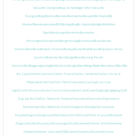
Seksuelle Overgreb
Blog om Senfølger Efter Seksuelle
Overgreb
Blogs
Blokhus
Blomster
Blomstertyv
Blowjob
Blå Mærke
Blå
Mærker
Blærebetændelse
BMS
Bodega
Bog
Bo Hjemme
Boligløs
Bolle
Bom
Stærk
Bookninger
Borderline
Borderline
Personlighedsforstyrrelse
Borgerforslag
Brandmand
Brasso
Braste
Drømme
Brev
Breve
Bristede Drømme
Bryllup
Bryster
Bræk
Brænd
Brændene Mund
Syndrom
Brændte Børn
Budget
Bums
Burning Mouth
Syndrom
Bus
Byggesagkyndig
Bækkenbundskugler
Bænk
Bøger
Bøjler
Bønnebord
Børn
Børnebog
the Cops
Camino
Caminoen
Camino France
Camino Sanabréa
Camino Via de la
Plata
Celleskrab
Chat
Chick Flicks
Chokolade
Coaching
Coca Cola
Light
ComfortZone
Computer
Conch
Cowboystøvler
Cykel
Cyster
Dagbog
Dagligdag.
Daith
Danma
Dag Jeg Skal Dø
Den Stikkende Firkløver
Depositum
Depression
Depressions
Tømmermænd
De Stikkende Damer
Detaljenørd
Detaljer
Det Lyserøde
Hospital
Diagnose
Diagnoser
Dildo
Dildoer
Dirndl
Dirrea
DIY
Do-it-yourself
Dobbelt
Diagnose
Dollars
Donorkort
Dronningen
Druk
Drømme
Drømme. Knirke
Drømme
Følelser
Drømmer Livet Væk
DSB
Dubber
Dukkehus
Dumhed
Dumme