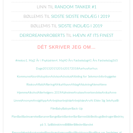
LINN
TIL
RANDOM TANKER #1
BØLLEMIS
TIL
SIDSTE SIDSTE INDLÆG I 2019
BØLLEMIS
TIL
SIDSTE INDLÆG I 2019
DEIRDREANNROBERTS
TIL
HÆVN AT ITS FINEST
DÉT SKRIVER JEG OM…
#metoo
1. Maj
2 År i Psykiatrien
4. Maj
40 Års Fødselsdag
41 Års Fødselsdag
365
Dage
2013
2015
2016
2017
2018
Aarhus
Aarhus
Kommune
Abort
Adoption
Advisor
Advokat
Afdeling for Selvmordsforbyggelse
Risskov
Affald
Afføring
Afrika
Afsavn
Afslag
Afslutning
Alene
Alene
Hjemme
Alkohol
Allerhelgens 2019
Alzheimer
Analsex
Anerkendelse
Anika
Anne
Linnet
Anonym
Ansigt
App
Ar
Arbejde
arbejdslø
Arbejdsløs
Arv
At Elske Sig Selv
Ayal
B-
Film
Baby
Babyer
Back-Up
Plan
Bad
Badeværelse
Bananer
Bange
Bank
Banker
Bar
Barnedåb
Bedbugs
Bedrageri
Bedring
Begrav
på 5. Sal
Bideskinne
Bil
Biler
Billeder
Blandet
Personlighedsforstyrrelse
Blandingsdiagnose
Blod
Bloddonor
Blog
Blog om Senfølger af