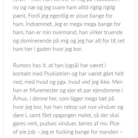
ny og næ og jeg svare ham altid rigtig rigtig
pænt. Fordi jeg egentlig er pisse bange for
ham. Indrømmet. Jeg er mega mega bange for
ham, han er min overmand, han virker truende
og dominerende på mig og jeg har alt for tit set
ham her i gaden hvor jeg bor.
Rumors has it, at han (også) har været i
kontakt med Psykiatrien og har været gået helt
ned, med hvad og pga. hvad ved jeg ikke. Men
han er Muremester og ejer et par ejendomme i
Århus, i denne her, som ligger mega tæt på
hvor jeg bor, har han netop sat nye vinduer og
døre i, samt fået opgangen malet, så der skal
gøres rent, pudses vinduer, tørres af mv. Pice
of pie job – jeg er fucking bange for manden –