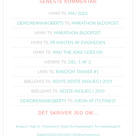
SENESTE KOMMENTAR
HMM
TIL
MAJ 2023
DEIRDREANNROBERTS
TIL
MARATHON BLOGPOST.
HMM
TIL
MARATHON BLOGPOST.
HMM
TIL
PÅ KANTEN AF EVIGHEDEN
HMM
TIL
AND THE JOKE GOES ON
HENRIK
TIL
DEL: 1 AF 2.
LINN
TIL
RANDOM TANKER #1
BØLLEMIS
TIL
SIDSTE SIDSTE INDLÆG I 2019
BØLLEMIS
TIL
SIDSTE INDLÆG I 2019
DEIRDREANNROBERTS
TIL
HÆVN AT ITS FINEST
DÉT SKRIVER JEG OM…
#metoo
1. Maj
2 År i Psykiatrien
4. Maj
40 Års Fødselsdag
41 Års Fødselsdag
365
Dage
2013
2015
2016
2017
2018
Aarhus
Aarhus