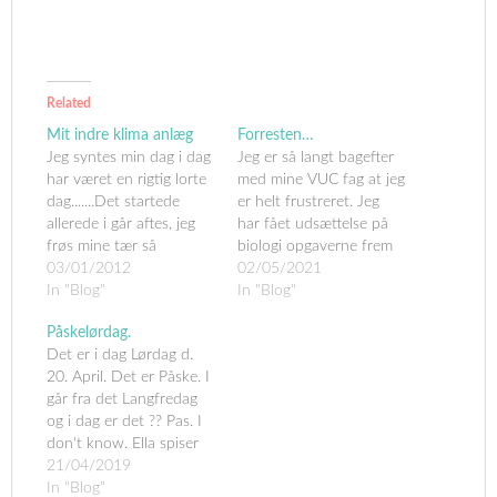
Related
Mit indre klima anlæg
Forresten…
Jeg syntes min dag i dag
Jeg er så langt bagefter
har været en rigtig lorte
med mine VUC fag at jeg
dag.......Det startede
er helt frustreret. Jeg
allerede i går aftes, jeg
har fået udsættelse på
frøs mine tær så
biologi opgaverne frem
frygtelig da jeg lagde mig
03/01/2012
til 14. maj, de skulle
02/05/2021
til at sove. Forsøgte at
In "Blog"
være afleveret længe før,
In "Blog"
vække mine iskolde tær
nogle af dem allerde her
Påskelørdag.
ved at gnide dem mod
i april men jeg kan ikke
Det er i dag Lørdag d.
lagnet men det virkede
få min hjerne sparket i
20. April. Det er Påske. I
ikke, så jeg måtte ud…
gang. Oven i…
går fra det Langfredag
og i dag er det ?? Pas. I
don't know. Ella spiser
stadig ikke. Det er
21/04/2019
frustrerende. Jeg
In "Blog"