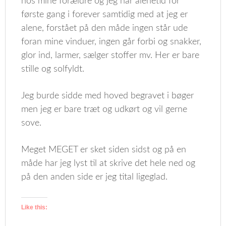
hos mine forældre og jeg har alenetid for
første gang i forever samtidig med at jeg er
alene, forstået på den måde ingen står ude
foran mine vinduer, ingen går forbi og snakker,
glor ind, larmer, sælger stoffer mv. Her er bare
stille og solfyldt.
Jeg burde sidde med hoved begravet i bøger
men jeg er bare træt og udkørt og vil gerne
sove.
Meget MEGET er sket siden sidst og på en
måde har jeg lyst til at skrive det hele ned og
på den anden side er jeg tital ligeglad.
Like this: