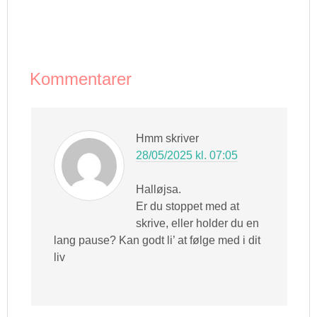
tilbringer så meget tid
med hende som jeg kan
og tager hende med
overalt. Jeg har…
Kommentarer
Hmm
skriver
28/05/2025 kl. 07:05
Halløjsa.
Er du stoppet med at
skrive, eller holder du en
lang pause? Kan godt li’ at følge med i dit
liv