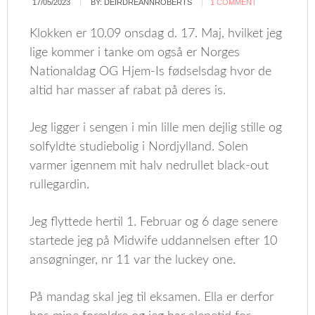
17/05/2023
BY:
DEIRDREANNROBERTS
1 COMMENT
Klokken er 10.09 onsdag d. 17. Maj, hvilket jeg
lige kommer i tanke om også er Norges
Nationaldag OG Hjem-Is fødselsdag hvor de
altid har masser af rabat på deres is.
Jeg ligger i sengen i min lille men dejlig stille og
solfyldte studiebolig i Nordjylland. Solen
varmer igennem mit halv nedrullet black-out
rullegardin.
Jeg flyttede hertil 1. Februar og 6 dage senere
startede jeg på Midwife uddannelsen efter 10
ansøgninger, nr 11 var the luckey one.
På mandag skal jeg til eksamen. Ella er derfor