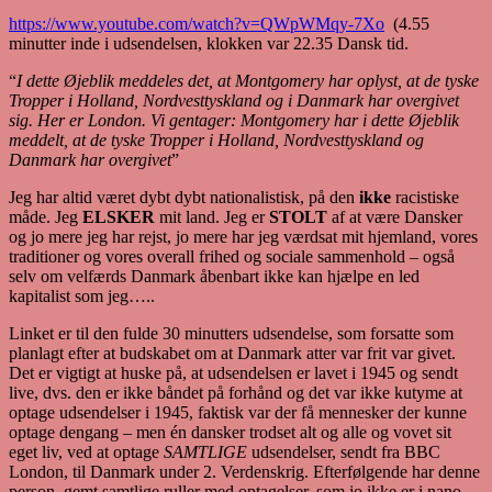
https://www.youtube.com/watch?v=QWpWMqy-7Xo
(4.55
minutter inde i udsendelsen, klokken var 22.35 Dansk tid.
“
I dette Øjeblik meddeles det, at Montgomery har oplyst, at de tyske
Tropper i Holland, Nordvesttyskland og i Danmark har overgivet
sig. Her er London. Vi gentager: Montgomery har i dette Øjeblik
meddelt, at de tyske Tropper i Holland, Nordvesttyskland og
Danmark har overgivet
”
Jeg har altid været dybt dybt nationalistisk, på den
ikke
racistiske
måde. Jeg
ELSKER
mit land. Jeg er
STOLT
af at være Dansker
og jo mere jeg har rejst, jo mere har jeg værdsat mit hjemland, vores
traditioner og vores overall frihed og sociale sammenhold – også
selv om velfærds Danmark åbenbart ikke kan hjælpe en led
kapitalist som jeg…..
Linket er til den fulde 30 minutters udsendelse, som forsatte som
planlagt efter at budskabet om at Danmark atter var frit var givet.
Det er vigtigt at huske på, at udsendelsen er lavet i 1945 og sendt
live, dvs. den er ikke båndet på forhånd og det var ikke kutyme at
optage udsendelser i 1945, faktisk var der få mennesker der kunne
optage dengang – men én dansker trodset alt og alle og vovet sit
eget liv, ved at optage
SAMTLIGE
udsendelser, sendt fra BBC
London, til Danmark under 2. Verdenskrig. Efterfølgende har denne
person, gemt samtlige ruller med optagelser, som jo ikke er i nano