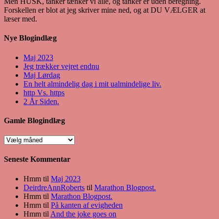
Men HUSK, tanker tænker vi alle, og tanker er uden beregning.
Forskellen er blot at jeg skriver mine ned, og at DU VÆLGER at
læser med.
Nye Blogindlæg
Maj 2023
Jeg trækker vejret endnu
Maj Lørdag
En helt almindelig dag i mit ualmindelige liv.
http Vs. https
2 År Siden.
Gamle Blogindlæg
Gamle
Blogindlæg
Seneste Kommentar
Hmm
til
Maj 2023
DeirdreAnnRoberts
til
Marathon Blogpost.
Hmm
til
Marathon Blogpost.
Hmm
til
På kanten af evigheden
Hmm
til
And the joke goes on