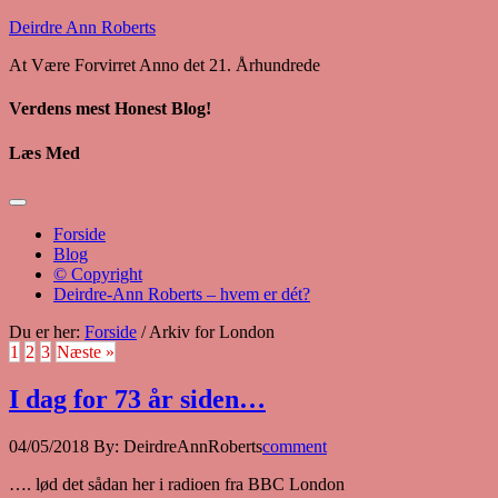
Deirdre Ann Roberts
At Være Forvirret Anno det 21. Århundrede
Verdens mest Honest Blog!
Læs Med
Forside
Blog
© Copyright
Deirdre-Ann Roberts – hvem er dét?
Du er her:
Forside
/
Arkiv for London
1
2
3
Næste »
I dag for 73 år siden…
04/05/2018
By:
DeirdreAnnRoberts
comment
…. lød det sådan her i radioen fra BBC London