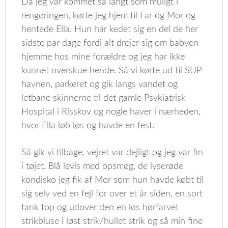
Da jeg var kommet så langt som muligt i
rengøringen, kørte jeg hjem til Far og Mor og
hentede Ella. Hun har kedet sig en del de her
sidste par dage fordi alt drejer sig om babyen
hjemme hos mine forældre og jeg har ikke
kunnet overskue hende. Så vi kørte ud til SUP
havnen, parkeret og gik langs vandet og
letbane skinnerne til det gamle Psykiatrisk
Hospital i Risskov og nogle haver i nærheden,
hvor Ella løb løs og havde en fest.
Så gik vi tilbage, vejret var dejligt og jeg var fin
i tøjet. Blå levis med opsmøg, de lyserøde
kondisko jeg fik af Mor som hun havde købt til
sig selv ved en fejl for over et år siden, en sort
tank top og udover den en løs hørfarvet
strikbluse i løst strik/hullet strik og så min fine