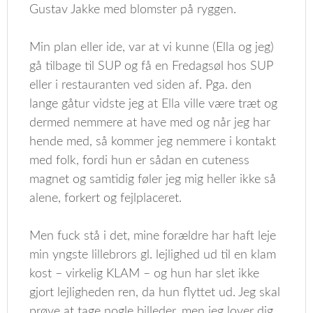
Gustav Jakke med blomster på ryggen.
Min plan eller ide, var at vi kunne (Ella og jeg)
gå tilbage til SUP og få en Fredagsøl hos SUP
eller i restauranten ved siden af. Pga. den
lange gåtur vidste jeg at Ella ville være træt og
dermed nemmere at have med og når jeg har
hende med, så kommer jeg nemmere i kontakt
med folk, fordi hun er sådan en cuteness
magnet og samtidig føler jeg mig heller ikke så
alene, forkert og fejlplaceret.
Men fuck stå i det, mine forældre har haft leje
min yngste lillebrors gl. lejlighed ud til en klam
kost – virkelig KLAM – og hun har slet ikke
gjort lejligheden ren, da hun flyttet ud. Jeg skal
prøve at tage nogle billeder, men jeg lover dig,