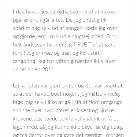
I dag havde jeg så rigtig svært ved at vågne,
pga. øllene i går aftes. Da jeg endelig fik
sparket mig selv ud af sengen, kørte jeg over
og gjorde rent i min udlejningslejlighed. Er du
helt åndssvag hvor er jeg T R Æ T af at gøre
rent!! Jeg er mæt og træt og kørt surt i
rengøring. Jeg har vitterlig næsten ikke lavet
andet siden 2011….
Lejligheden var pæn og ren og det var svært at
se at der havde boet nogen, jeg måtte virkelig
tage mig selv i ikke at gå i stå af flere omgange,
springe over hvor gæret er lavest og sjuske i
krogene. Jeg havde selvfølgelig glemt at få et
lagen med, så jeg kunne ikke blive færdig i dag,
og må derfor over og gøre det færdigt i morgen