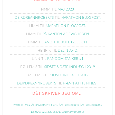
HMM
TIL
MAJ 2023
DEIRDREANNROBERTS
TIL
MARATHON BLOGPOST.
HMM
TIL
MARATHON BLOGPOST.
HMM
TIL
PÅ KANTEN AF EVIGHEDEN
HMM
TIL
AND THE JOKE GOES ON
HENRIK
TIL
DEL: 1 AF 2.
LINN
TIL
RANDOM TANKER #1
BØLLEMIS
TIL
SIDSTE SIDSTE INDLÆG I 2019
BØLLEMIS
TIL
SIDSTE INDLÆG I 2019
DEIRDREANNROBERTS
TIL
HÆVN AT ITS FINEST
DÉT SKRIVER JEG OM…
#metoo
1. Maj
2 År i Psykiatrien
4. Maj
40 Års Fødselsdag
41 Års Fødselsdag
365
Dage
2013
2015
2016
2017
2018
Aarhus
Aarhus