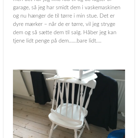
garage, så jeg har smidt dem i vaskemaskinen
og nu hænger de til tørre i min stue. Det er
dyre mærker – når de er tørre, vil jeg stryge
dem og så sætte dem til salg. Håber jeg kan
tjene lidt penge på dem……bare lidt….