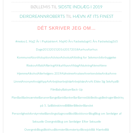
BØLLEMIS
TIL
SIDSTE INDLÆG I 2019
DEIRDREANNROBERTS
TIL
HÆVN AT ITS FINEST
DÉT SKRIVER JEG OM…
#metoo
1. Maj
2 År i Psykiatrien
4. Maj
40 Års Fødselsdag
41 Års Fødselsdag
365
Dage
2013
2015
2016
2017
2018
Aarhus
Aarhus
Kommune
Abort
Adoption
Advisor
Advokat
Afdeling for Selvmordsforbyggelse
Risskov
Affald
Afføring
Afrika
Afsavn
Afslag
Afslutning
Alene
Alene
Hjemme
Alkohol
Allerhelgens 2019
Alzheimer
Analsex
Anerkendelse
Anika
Anne
Linnet
Anonym
Ansigt
App
Ar
Arbejde
arbejdslø
Arbejdsløs
Arv
At Elske Sig Selv
Ayal
B-
Film
Baby
Babyer
Back-Up
Plan
Bad
Badeværelse
Bananer
Bange
Bank
Banker
Bar
Barnedåb
Bedbugs
Bedrageri
Bedring
Begrav
på 5. Sal
Bideskinne
Bil
Biler
Billeder
Blandet
Personlighedsforstyrrelse
Blandingsdiagnose
Blod
Bloddonor
Blog
Blog om Senfølger af
Seksuelle Overgreb
Blog om Senfølger Efter Seksuelle
Overgreb
Blogs
Blokhus
Blomster
Blomstertyv
Blowjob
Blå Mærke
Blå