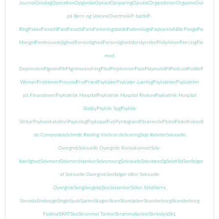
Journal
Onsdag
Operation
Opgivelse
Opkast
Opsparing
Opvask
Organdonor
Orgasme
Overgreb
på Børn og Voksne
Overtroisk
P-bøde
P-
Ring
Pakke
Panodil
Pant
Paradis
Paris
Parkeringsbøde
Patienklage
PaybackIsABitc
Penge
Pengeman
Mangel
Penthouselejlighed
Personlighed
Personlighedsforstyrrelse
Philiphiner
Piercing
Piercing
mod
Depression
Pigesex
Pik
Pilgrimsvandring
Pilot
Pinjekerner
Pizza
Playmobil
Pli
Podcast
Politik
Popcor
Woman
Problemer
Process
Prut
Præst
Psykiater
Psykiater-Lærling
Psykiatrien
Psykiatrien
på Finansloven
Psykiatrisk Hospital
Psykiatrisk Hospital Risskov
Psykiatrisk Hospital
Skejby
Psykisk Syg
Psykisk
Sårbar
Psykoedukation
Psykolog
Psykopat
Pub
Pyntegrønt
Pårørende
Påske
Påskefrokost
Pædofil
de Compostela
Schmitt Riesling Vin
Scor.dk
Scoring
Seje Kvinder
Seksuelle
Overgreb
Seksuelle Overgreb Konsekvenser
Selv-
Kærlighed
Selvmord
Selvmordstanker
Selvomsorg
Selvskade
Selvstændig
Selvtillid
Senfølger
Senføl
af Seksuelle Overgreb
Senfølger efter Seksuelle
Overgreb
Seng
Sengetøj
Sex
Sextanker
Siden Sidst
Sierra
Nevada
Sindssyge
Single
Sjusk
Sjælen
Skagen
Skam
Skamlæber
Skanderborg
Skanderborg
Festival
SKAT
Sko
Skrammel Tanker
Skrammeltanker
Skrivelyst
Skt.