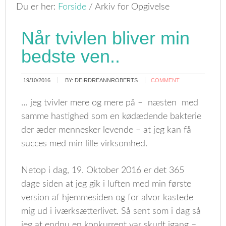
Du er her:
Forside
/
Arkiv for Opgivelse
Når tvivlen bliver min
bedste ven..
19/10/2016
BY:
DEIRDREANNROBERTS
COMMENT
… jeg tvivler mere og mere på – næsten med
samme hastighed som en kødædende bakterie
der æder mennesker levende – at jeg kan få
succes med min lille virksomhed.
Netop i dag, 19. Oktober 2016 er det 365
dage siden at jeg gik i luften med min første
version af hjemmesiden og for alvor kastede
mig ud i iværksætterlivet. Så sent som i dag så
jeg at endnu en konkurrent var skudt igang –