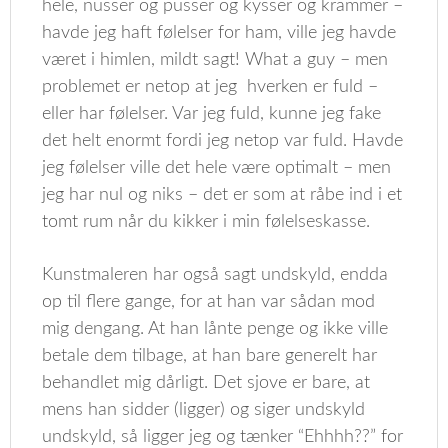
hele, nusser og pusser og kysser og krammer –
havde jeg haft følelser for ham, ville jeg havde
været i himlen, mildt sagt! What a guy – men
problemet er netop at jeg hverken er fuld –
eller har følelser. Var jeg fuld, kunne jeg fake
det helt enormt fordi jeg netop var fuld. Havde
jeg følelser ville det hele være optimalt – men
jeg har nul og niks – det er som at råbe ind i et
tomt rum når du kikker i min følelseskasse.
Kunstmaleren har også sagt undskyld, endda
op til flere gange, for at han var sådan mod
mig dengang. At han lånte penge og ikke ville
betale dem tilbage, at han bare generelt har
behandlet mig dårligt. Det sjove er bare, at
mens han sidder (ligger) og siger undskyld
undskyld, så ligger jeg og tænker “Ehhhh??” for