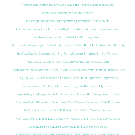
Mærker
Blærebetændelse
BMS
Bodega
Bog
Bo Hjemme
Boligløs
Bolle
Bom
Stærk
Bookninger
Borderline
Borderline
Personlighedsforstyrrelse
Borgerforslag
Brandmand
Brasso
Braste
Drømme
Brev
Breve
Bristede Drømme
Bryllup
Bryster
Bræk
Brænd
Brændene Mund
Syndrom
Brændte Børn
Budget
Bums
Burning Mouth
Syndrom
Bus
Byggesagkyndig
Bækkenbundskugler
Bænk
Bøger
Bøjler
Bønnebord
Børn
Børnebog
the Cops
Camino
Caminoen
Camino France
Camino Sanabréa
Camino Via de la
Plata
Celleskrab
Chat
Chick Flicks
Chokolade
Coaching
Coca Cola
Light
ComfortZone
Computer
Conch
Cowboystøvler
Cykel
Cyster
Dagbog
Dagligdag.
Daith
Danma
Dag Jeg Skal Dø
Den Stikkende Firkløver
Depositum
Depression
Depressions
Tømmermænd
De Stikkende Damer
Detaljenørd
Detaljer
Det Lyserøde
Hospital
Diagnose
Diagnoser
Dildo
Dildoer
Dirndl
Dirrea
DIY
Do-it-yourself
Dobbelt
Diagnose
Dollars
Donorkort
Dronningen
Druk
Drømme
Drømme. Knirke
Drømme
Følelser
Drømmer Livet Væk
DSB
Dubber
Dukkehus
Dumhed
Dumme
Mennesker
Dysfori
Dårlig Dag
Dårlige Mennesker
Dårlig Mave
Dårlig Service
Dårlig
Slogan
Dårlig Ånde
Dårlig Økonomi
Dårlig Økoomi
Død
Døde
Mennesker
Døden
Dødsstraf
Dødsønske
Dø Mave
Eddike
El
Ella
Empati
Enhed for