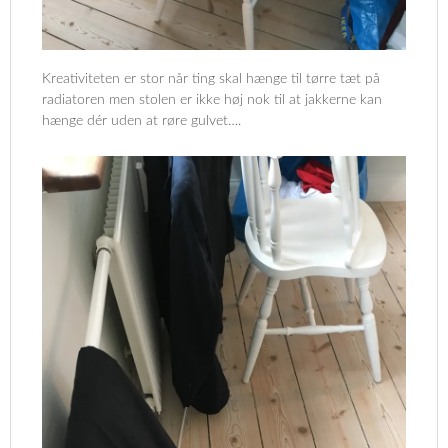
Kreativiteten er stor når ting skal hænge til tørre tæt på
radiatoren men stolen er ikke høj nok til at jakkerne kan
hænge dér uden at røre gulvet….