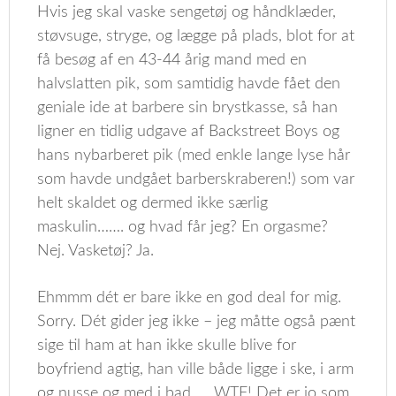
Hvis jeg skal vaske sengetøj og håndklæder,
støvsuge, stryge, og lægge på plads, blot for at
få besøg af en 43-44 årig mand med en
halvslatten pik, som samtidig havde fået den
geniale ide at barbere sin brystkasse, så han
ligner en tidlig udgave af Backstreet Boys og
hans nybarberet pik (med enkle lange lyse hår
som havde undgået barberskraberen!) som var
helt skaldet og dermed ikke særlig
maskulin……. og hvad får jeg? En orgasme?
Nej. Vasketøj? Ja.
Ehmmm dét er bare ikke en god deal for mig.
Sorry. Dét gider jeg ikke – jeg måtte også pænt
sige til ham at han ikke skulle blive for
boyfriend agtig, han ville både ligge i ske, i arm
og nusse og med i bad……WTF! Det er jo som