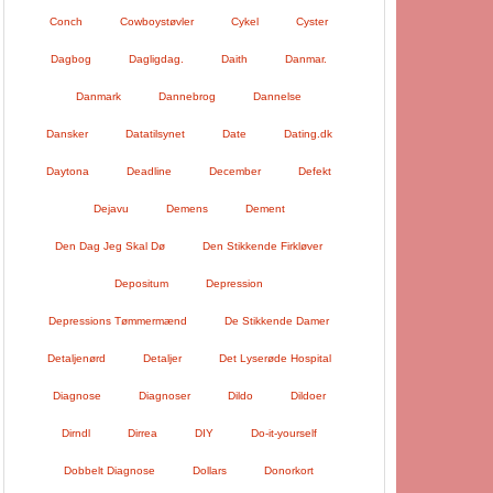
Conch
Cowboystøvler
Cykel
Cyster
Dagbog
Dagligdag.
Daith
Danmar.
Danmark
Dannebrog
Dannelse
Dansker
Datatilsynet
Date
Dating.dk
Daytona
Deadline
December
Defekt
Dejavu
Demens
Dement
Den Dag Jeg Skal Dø
Den Stikkende Firkløver
Depositum
Depression
Depressions Tømmermænd
De Stikkende Damer
Detaljenørd
Detaljer
Det Lyserøde Hospital
Diagnose
Diagnoser
Dildo
Dildoer
Dirndl
Dirrea
DIY
Do-it-yourself
Dobbelt Diagnose
Dollars
Donorkort