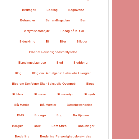
Bedrageri
Bedring
Begravelse
Behandler
Behandlingsplan
Ben
Bestyrelsesarbejde
Besøg på 5. Sal
Bideskinne
Bil
Biler
Billeder
Blandet Personlighedsforstyrrelse
Blandingsdiagnose
Blod
Bloddonor
Blog
Blog om Senfølger af Seksuelle Overgreb
Blog om Senfølger Efter Seksuelle Overgreb
Blogs
Blokhus
Blomster
Blomstertyv
Blowjob
Blå Mærke
Blå Mærker
Blærebetændelse
BMS
Bodega
Bog
Bo Hjemme
Boligløs
Bolle
Bom Stærk
Bookninger
Borderline
Borderline Personlighedsforstyrrelse