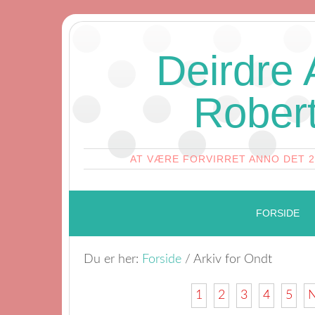
Deirdre
Rober
AT VÆRE FORVIRRET ANNO DET 
FORSIDE
Du er her:
Forside
/
Arkiv for Ondt
1
2
3
4
5
N