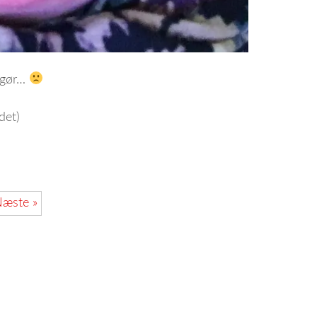
t gør…
det)
æste »