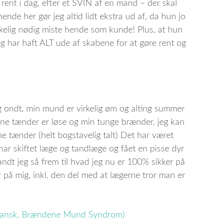
 rent i dag, efter et SVIN af en mand – der skal
nde her gør jeg altid lidt ekstra ud af, da hun jo
rkelig nødig miste hende som kunde! Plus, at hun
g har haft ALT ude af skabene for at gøre rent og
g ondt, min mund er virkelig øm og alting summer
ne tænder er løse og min tunge brænder, jeg kan
tænder (helt bogstavelig talt) Det har været
 har skiftet læge og tandlæge og fået en pisse dyr
andt jeg så frem til hvad jeg nu er 100% sikker på
 på mig, inkl. den del med at lægerne tror man er
Dansk, Brændene Mund Syndrom)