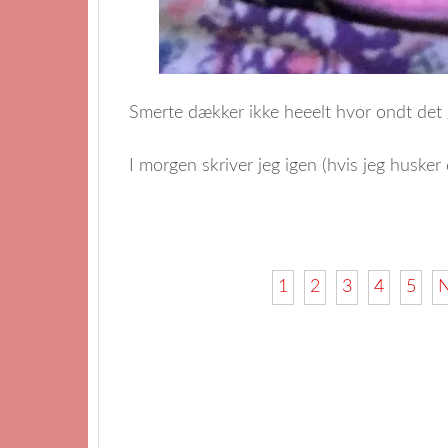
Smerte dækker ikke heeelt hvor ondt de
I morgen skriver jeg igen (hvis jeg husker 
1
2
3
4
5
N