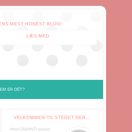
ENS MEST HONEST BLOG!
LÆS MED
EM ER DÉT?
VELKOMMEN TIL STEDET DER…
Med GARANTI leverer