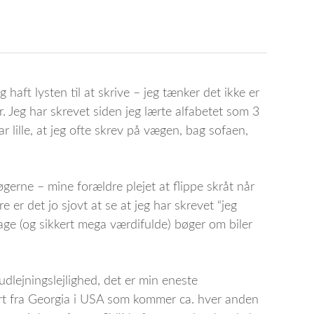
g haft lysten til at skrive – jeg tænker det ikke er
er. Jeg har skrevet siden jeg lærte alfabetet som 3
ar lille, at jeg ofte skrev på vægen, bag sofaen,
øgerne – mine forældre plejet at flippe skråt når
 er det jo sjovt at se at jeg har skrevet “jeg
tage (og sikkert mega værdifulde) bøger om biler
udlejningslejlighed, det er min eneste
pert fra Georgia i USA som kommer ca. hver anden