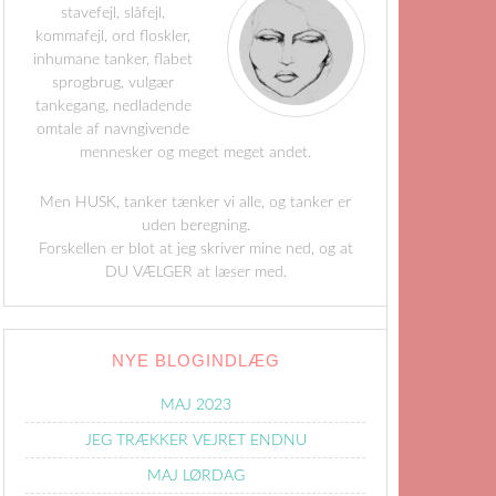
stavefejl, slåfejl,
kommafejl, ord floskler,
inhumane tanker, flabet
sprogbrug, vulgær
tankegang, nedladende
omtale af navngivende
mennesker og meget meget andet.
Men HUSK, tanker tænker vi alle, og tanker er
uden beregning.
Forskellen er blot at jeg skriver mine ned, og at
DU VÆLGER at læser med.
NYE BLOGINDLÆG
MAJ 2023
JEG TRÆKKER VEJRET ENDNU
MAJ LØRDAG