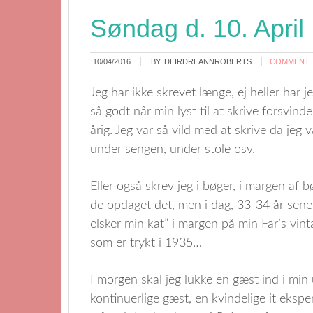
Søndag d. 10. April
10/04/2016
BY:
DEIRDREANNROBERTS
COMMENT
Jeg har ikke skrevet længe, ej heller har je
så godt når min lyst til at skrive forsvind
årig. Jeg var så vild med at skrive da jeg v
under sengen, under stole osv.
Eller også skrev jeg i bøger, i margen af b
de opdaget det, men i dag, 33-34 år senere
elsker min kat” i margen på min Far’s vin
som er trykt i 1935…
I morgen skal jeg lukke en gæst ind i min 
kontinuerlige gæst, en kvindelige it eks