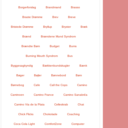
Borgerforslag
Brandmand
Brasso
Braste Drømme
Brev
Breve
Bristede Drømme
Bryllup
Bryster
Bræk
Brænd
Brændene Mund Syndrom
Brændte Børn
Budget
Bums
Burning Mouth Syndrom
Bus
Byggesagkyndig
Bækkenbundskugler
Bænk
Bøger
Bøjler
Bønnebord
Børn
Børnebog
Cafe
Call the Cops
Camino
Caminoen
Camino France
Camino Sanabréa
Camino Via de la Plata
Celleskrab
Chat
Chick Flicks
Chokolade
Coaching
Coca Cola Light
ComfortZone
Computer