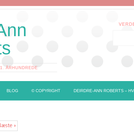
 Ann
VERD
ts
21. ÅRHUNDREDE
BLOG
© COPYRIGHT
DEIRDRE-ANN ROBERTS – HV
æste »