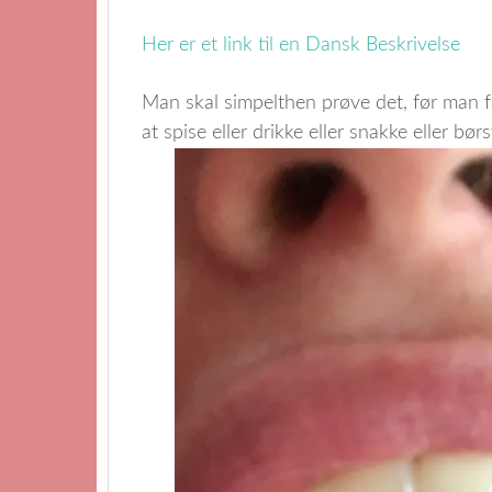
Her er et link til en Dansk Beskrivelse
Man skal simpelthen prøve det, før man fat
at spise eller drikke eller snakke eller b