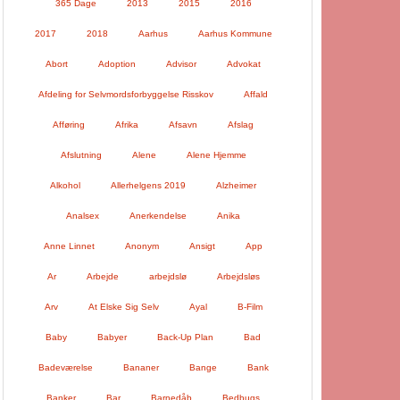
365 Dage
2013
2015
2016
2017
2018
Aarhus
Aarhus Kommune
Abort
Adoption
Advisor
Advokat
Afdeling for Selvmordsforbyggelse Risskov
Affald
Afføring
Afrika
Afsavn
Afslag
Afslutning
Alene
Alene Hjemme
Alkohol
Allerhelgens 2019
Alzheimer
Analsex
Anerkendelse
Anika
Anne Linnet
Anonym
Ansigt
App
Ar
Arbejde
arbejdslø
Arbejdsløs
Arv
At Elske Sig Selv
Ayal
B-Film
Baby
Babyer
Back-Up Plan
Bad
Badeværelse
Bananer
Bange
Bank
Banker
Bar
Barnedåb
Bedbugs