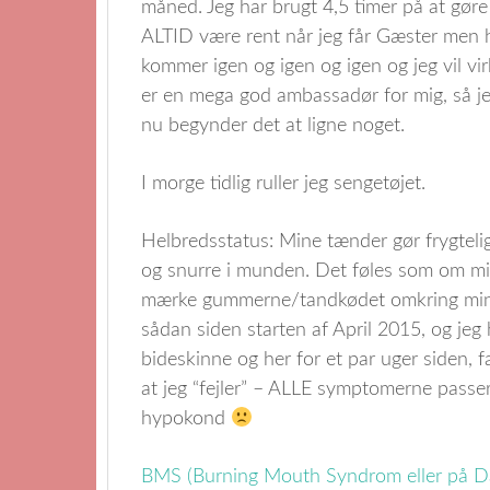
måned. Jeg har brugt 4,5 timer på at gøre
ALTID være rent når jeg får Gæster men he
kommer igen og igen og igen og jeg vil vi
er en mega god ambassadør for mig, så je
nu begynder det at ligne noget.
I morge tidlig ruller jeg sengetøjet.
Helbredsstatus: Mine tænder gør frygteli
og snurre i munden. Det føles som om mi
mærke gummerne/tandkødet omkring mine 
sådan siden starten af April 2015, og jeg
bideskinne og her for et par uger siden, f
at jeg “fejler” – ALLE symptomerne passer
hypokond
BMS (Burning Mouth Syndrom eller på 