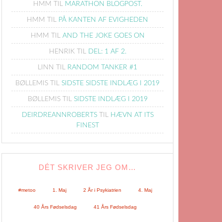
HMM
TIL
MARATHON BLOGPOST.
HMM
TIL
PÅ KANTEN AF EVIGHEDEN
HMM
TIL
AND THE JOKE GOES ON
HENRIK
TIL
DEL: 1 AF 2.
LINN
TIL
RANDOM TANKER #1
BØLLEMIS
TIL
SIDSTE SIDSTE INDLÆG I 2019
BØLLEMIS
TIL
SIDSTE INDLÆG I 2019
DEIRDREANNROBERTS
TIL
HÆVN AT ITS
FINEST
DÉT SKRIVER JEG OM…
#metoo
1. Maj
2 År i Psykiatrien
4. Maj
40 Års Fødselsdag
41 Års Fødselsdag