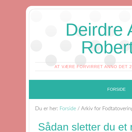
Deirdre
Rober
AT VÆRE FORVIRRET ANNO DET 
FORSIDE
Du er her:
Forside
/
Arkiv for Fodtatoverin
Sådan sletter du e