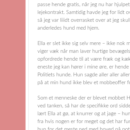
passe hende gratis, når jeg nu har hjulpe
lejekontrakt. Samtidig havde jeg for lidt
så jeg var liiidt overrasket over at jeg sku
anderledes hund med hjem.
Ella er slet ikke sig selv mere – ikke nok
viger væk når man laver hurtige bevægels
opfordrede hende til at være fræk og kæ
eneste jeg kan hører i mine øre, er hend
Politiets hunde. Hun sagde aller aller aller
på at min hund ikke blev et mobbeoffer 
Som et menneske der er blevet mobbet HEL
ved tanken, så har de specifikke ord sidd
lært Ella at gø, at knurrer og at jage – hu
fra hvis nogen er for meget og det har fu
hun for det meste ned med hoved på pote