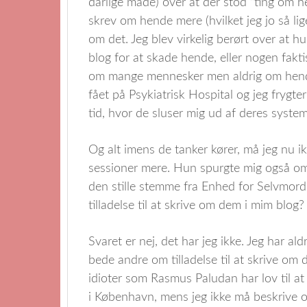
dårlige måde) over at der stod “ting om he
skrev om hende mere (hvilket jeg jo så li
om det. Jeg blev virkelig berørt over at 
blog for at skade hende, eller nogen fakti
om mange mennesker men aldrig om hende
fået på Psykiatrisk Hospital og jeg frygter
tid, hvor de sluser mig ud af deres system 
Og alt imens de tanker kører, må jeg nu 
sessioner mere. Hun spurgte mig også o
den stille stemme fra Enhed for Selvmord
tilladelse til at skrive om dem i mim blog?
Svaret er nej, det har jeg ikke. Jeg har al
bede andre om tilladelse til at skrive om
idioter som Rasmus Paludan har lov til a
i København, mens jeg ikke må beskrive o