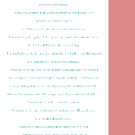
Selvmordsforbyggelse
Risskov
Affald
Afføring
Afrika
Afsavn
Afslag
Afslutning
Alene
Alene
Hjemme
Alkohol
Allerhelgens
2019
Alzheimer
Analsex
Anerkendelse
Anika
Anne
Linnet
Anonym
Ansigt
App
Ar
Arbejde
arbejdslø
Arbejdsløs
Arv
At Elske
Sig Selv
Ayal
B-Film
Baby
Babyer
Back-Up
Plan
Bad
Badeværelse
Bananer
Bange
Bank
Banker
Bar
Barnedåb
Bedbugs
Bedrageri
Bedring
Begravels
på 5. Sal
Bideskinne
Bil
Biler
Billeder
Blandet
Personlighedsforstyrrelse
Blandingsdiagnose
Blod
Bloddonor
Blog
Blog
om Senfølger af Seksuelle Overgreb
Blog om Senfølger Efter Seksuelle
Overgreb
Blogs
Blokhus
Blomster
Blomstertyv
Blowjob
Blå Mærke
Blå
Mærker
Blærebetændelse
BMS
Bodega
Bog
Bo Hjemme
Boligløs
Bolle
Bom
Stærk
Bookninger
Borderline
Borderline
Personlighedsforstyrrelse
Borgerforslag
Brandmand
Brasso
Braste
Drømme
Brev
Breve
Bristede
Drømme
Bryllup
Bryster
Bræk
Brænd
Brændene Mund