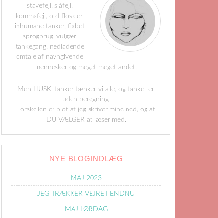
stavefejl, slåfejl,
kommafejl, ord floskler,
inhumane tanker, flabet
sprogbrug, vulgær
tankegang, nedladende
omtale af navngivende
mennesker og meget meget andet.
Men HUSK, tanker tænker vi alle, og tanker er
uden beregning.
Forskellen er blot at jeg skriver mine ned, og at
DU VÆLGER at læser med.
NYE BLOGINDLÆG
MAJ 2023
JEG TRÆKKER VEJRET ENDNU
MAJ LØRDAG