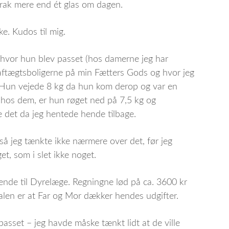
 drak mere end ét glas om dagen.
e. Kudos til mig.
er hvor hun blev passet (hos damerne jeg har
f aftægtsboligerne på min Fætters Gods og hvor jeg
. Hun vejede 8 kg da hun kom derop og var en
 hos dem, er hun røget ned på 7,5 kg og
e det da jeg hentede hende tilbage.
 så jeg tænkte ikke nærmere over det, før jeg
et, som i slet ikke noget.
ende til Dyrelæge. Regningne lød på ca. 3600 kr
talen er at Far og Mor dækker hendes udgifter.
passet – jeg havde måske tænkt lidt at de ville