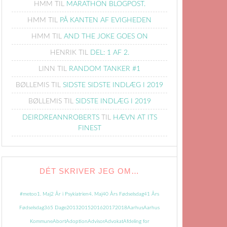
HMM
TIL
MARATHON BLOGPOST.
HMM
TIL
PÅ KANTEN AF EVIGHEDEN
HMM
TIL
AND THE JOKE GOES ON
HENRIK
TIL
DEL: 1 AF 2.
LINN
TIL
RANDOM TANKER #1
BØLLEMIS
TIL
SIDSTE SIDSTE INDLÆG I 2019
BØLLEMIS
TIL
SIDSTE INDLÆG I 2019
DEIRDREANNROBERTS
TIL
HÆVN AT ITS
FINEST
DÉT SKRIVER JEG OM…
#metoo
1. Maj
2 År i Psykiatrien
4. Maj
40 Års Fødselsdag
41 Års
Fødselsdag
365 Dage
2013
2015
2016
2017
2018
Aarhus
Aarhus
Kommune
Abort
Adoption
Advisor
Advokat
Afdeling for