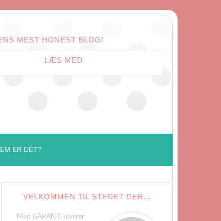
ENS MEST HONEST BLOG!
LÆS MED
EM ER DÉT?
VELKOMMEN TIL STEDET DER…
Med GARANTI leverer