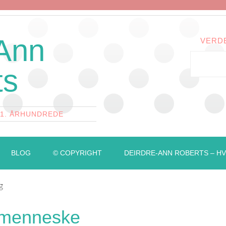
 Ann
VERD
ts
21. ÅRHUNDREDE
BLOG
© COPYRIGHT
DEIRDRE-ANN ROBERTS – HV
g
t menneske