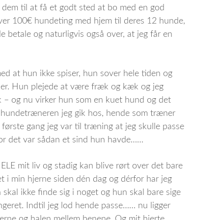
t dem til at få et godt sted at bo med en god
 over 100€ hundeting med hjem til deres 12 hunde,
lle betale og naturligvis også over, at jeg får en
 med at hun ikke spiser, hun sover hele tiden og
er. Hun plejede at være fræk og kæk og jeg
k – og nu virker hun som en kuet hund og det
e hundetræneren jeg gik hos, hende som træner
 første gang jeg var til træning at jeg skulle passe
for det var sådan et sind hun havde……
E mit liv og stadig kan blive rørt over det bare
et i min hjerne siden dén dag og dérfor har jeg
n skal ikke finde sig i noget og hun skal bare sige
ngeret. Indtil jeg lod hende passe…… nu ligger
rne og halen mellem benene. Og mit hjerte