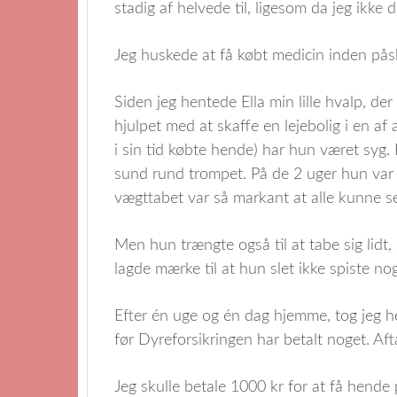
stadig af helvede til, ligesom da jeg ikke
Jeg huskede at få købt medicin inden påsk
Siden jeg hentede Ella min lille hvalp, d
hjulpet med at skaffe en lejebolig i en a
i sin tid købte hende) har hun været syg
sund rund trompet. På de 2 uger hun var
vægttabet var så markant at alle kunne s
Men hun trængte også til at tabe sig lidt,
lagde mærke til at hun slet ikke spiste nog
Efter én uge og én dag hjemme, tog jeg h
før Dyreforsikringen har betalt noget. Af
Jeg skulle betale 1000 kr for at få hende 