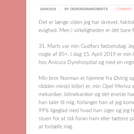
16/04/2019
BY:
DEIRDREANNROBERTS
COMMENT
Det er længe siden jeg har skrevet, fakti
evighed. Men i virkeligheden er det bare f
31. Marts var min Gudfars fødselsdag. Je
nogle af 85+. I dag 15. April 2019 er min l
hos Anicura Dyrehospital og med en regni
Min bror Norman er hjemme fra Østrig og 
rådden min(e) bil(er) er, min Opel Meriva 
mekaniker, bilmekaniker og det eneste han 
han taler til mig, forlanger han at jeg komm
99% ligeglad med hvad han siger og jeg ha
stuen for at stå foran ham eller tættere 
at fortælle mig.