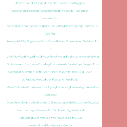
Mave
Eddike
El
Ella
Empati
Enhed for Selvmordsforbyggelse
Risskov
Ennegrammet
Ensom
Ensomhed
Envirosax
Ex-Kæreste
Ex-
Kærester
Ex-
Kærster
Facebook
Fagforening
Fakta
Faktura
fami
Familie
Fanevagt
Fantasier
Far
Farmor
Farvel
Faste
Fatti
600
Fiat
Reservedele
Film
Fingerringe
Firma
Firmaet
Fitness
Fitnessdamen
Flashback
Flasker
Flisemanden
i
Vivild
Flov
Flugt
Flystyrt
Flytte
Flytter
Flyve
Flyvetur
Fod
Fodtatovering
Folketingets
Ombudsmand
Fordomme
Foredrag
Forkølelsessår
Forsikringer
Forspist.
Forsvundet
Fortid
Fortiden
Sikkerhed
Frustration
Frygt
Fryser
Fråseri
Fråspenge
Fræk
Fuck
Fucked
Up
Fucking Fredag
Fuck Psykiatrien
Fuld
Fulde
Mænd
Fuldmåne
Fundament
Fyret
Fyring
Fødselsdag
Fødselsdag.
Følelser
Gamle
Biler
Gamle
Dates
Gaver
Genbrug
Genbrugsbutik
Generationsskifte
Geocaching
Gevækster
Gevær
Glem
Ikke Hverdagen
Glemmer Du Så Husker Jeg
Glæde
God
Dag
Godnat
Godt Vejr
God Will Provide
Google
GR20
Korsika
Gravid
Graviditetstest
Grethe