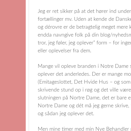
Jeg er ret sikker på at det hører ind under
fortællinger mv. Uden at kende de Danske 
og dérovre er de betragtelig meget mere k
endda navngive folk på din blog/nyhedsme
tror, jeg føler, jeg oplever” form – for in
eller oplevelser fra dem.
Mange vil opleve branden i Notre Dame s
oplever det anderledes. Der er mange m
(Emitageslottet, Det Hvide Hus – og som e
skrivende stund op i røg og det ville være
slutningen på Nortre Dame, det er bare 
Nortre Dame og dét må jeg gerne skrive, f
og sådan jeg oplever det.
Men mine timer med min Nye Behandler på