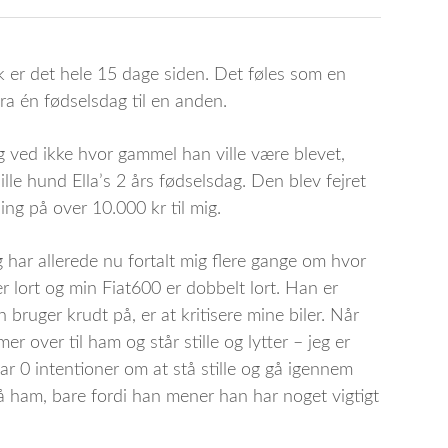
sk er det hele 15 dage siden. Det føles som en
ra én fødselsdag til en anden.
g ved ikke hvor gammel han ville være blevet,
ille hund Ella’s 2 års fødselsdag. Den blev fejret
ng på over 10.000 kr til mig.
har allerede nu fortalt mig flere gange om hvor
er lort og min Fiat600 er dobbelt lort. Han er
bruger krudt på, er at kritisere mine biler. Når
er over til ham og står stille og lytter – jeg er
r 0 intentioner om at stå stille og gå igennem
på ham, bare fordi han mener han har noget vigtigt