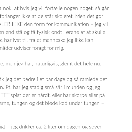
nok, at hvis jeg vil fortælle nogen noget, så går
 forlanger ikke at de står skoleret. Men det gør
TÅLER IKKE den form for kommunikation – jeg vil
en end stå og få fysisk ondt i ørene af at skulle
ke har lyst til, fra et menneske jeg ikke kan
måder udviser foragt for mig.
le, men jeg har, naturligvis, glemt det hele nu.
fik jeg det bedre i et par dage og så ramlede det
n. Pt. har jeg stadig små sår i munden og jeg
ET spist der er hårdt, eller har skorpe eller på
erne, tungen og det bløde kød under tungen –
igt – jeg drikker ca. 2 liter om dagen og sover