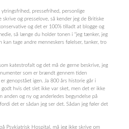
 ytringsfrihed, pressefrihed, personlige
skrive og presselove, så kender jeg de Britiske
onservative og det er 100% tilladt at blogge og
die, så længe du holder tonen i “jeg tænker, jeg
gen kan tage andre menneskers følelser, tanker, tro
om katestrofalt og det må de gerne beskrive, jeg
onumenter som er brændt gennem tiden
r genopstået igen. Ja 800 års historie går i
 godt hvis det slet ikke var sket, men det er ikke
en anden og ny og anderledes begyndelse på
ordi det er sådan jeg ser det. Sådan jeg føler det
 Psykiatrisk Hospital, må jeg ikke skrive om