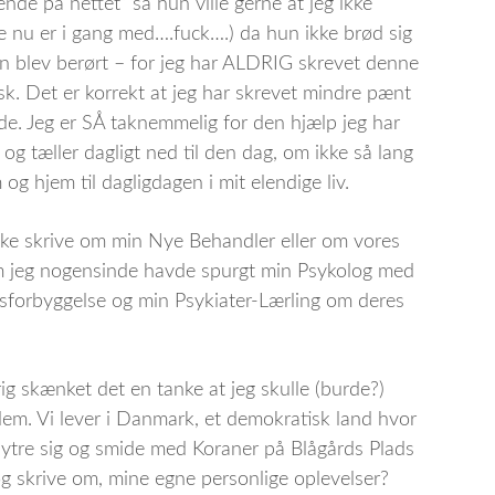
nde på nettet” så hun ville gerne at jeg ikke
ge nu er i gang med….fuck….) da hun ikke brød sig
hun blev berørt – for jeg har ALDRIG skrevet denne
sk. Det er korrekt at jeg har skrevet mindre pænt
. Jeg er SÅ taknemmelig for den hjælp jeg har
 og tæller dagligt ned til den dag, om ikke så lang
og hjem til dagligdagen i mit elendige liv.
ikke skrive om min Nye Behandler eller om vores
m jeg nogensinde havde spurgt min Psykolog med
sforbyggelse og min Psykiater-Lærling om deres
drig skænket det en tanke at jeg skulle (burde?)
 dem. Vi lever i Danmark, et demokratisk land hvor
t ytre sig og smide med Koraner på Blågårds Plads
g skrive om, mine egne personlige oplevelser?