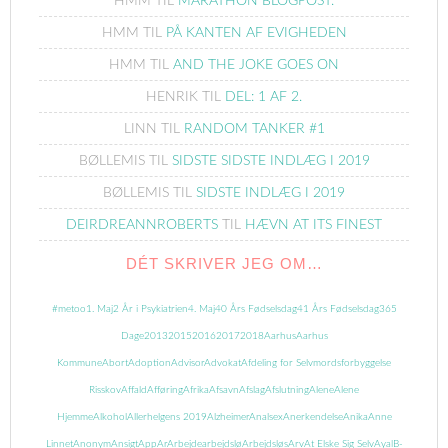
HMM
TIL
MARATHON BLOGPOST.
HMM
TIL
PÅ KANTEN AF EVIGHEDEN
HMM
TIL
AND THE JOKE GOES ON
HENRIK
TIL
DEL: 1 AF 2.
LINN
TIL
RANDOM TANKER #1
BØLLEMIS
TIL
SIDSTE SIDSTE INDLÆG I 2019
BØLLEMIS
TIL
SIDSTE INDLÆG I 2019
DEIRDREANNROBERTS
TIL
HÆVN AT ITS FINEST
DÉT SKRIVER JEG OM…
#metoo
1. Maj
2 År i Psykiatrien
4. Maj
40 Års Fødselsdag
41 Års Fødselsdag
365
Dage
2013
2015
2016
2017
2018
Aarhus
Aarhus
Kommune
Abort
Adoption
Advisor
Advokat
Afdeling for Selvmordsforbyggelse
Risskov
Affald
Afføring
Afrika
Afsavn
Afslag
Afslutning
Alene
Alene
Hjemme
Alkohol
Allerhelgens 2019
Alzheimer
Analsex
Anerkendelse
Anika
Anne
Linnet
Anonym
Ansigt
App
Ar
Arbejde
arbejdslø
Arbejdsløs
Arv
At Elske Sig Selv
Ayal
B-