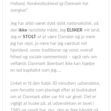
Holland, Nordvesttyskland og Danmark har
overgivet
”
Jeg har altid været dybt dybt nationalistisk, på
den
ikke
racistiske måde. Jeg
ELSKER
mit land.
Jeg er
STOLT
af at være Dansker og jo mere
jeg har rejst, jo mere har jeg værdsat mit
hjemland, vores traditioner og vores overall
frihed og sociale sammenhold – også selv om
velfærds Danmark åbenbart ikke kan hjælpe
en led kapitalist som jeg…..
Linket er til den fulde 30 minutters udsendelse,
som forsatte som planlagt efter at budskabet
om at Danmark atter var frit var givet. Det er
vigtigt at huske på, at udsendelsen er lavet i
1945 og sendt live, dvs. den er ikke båndet på