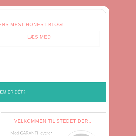
ENS MEST HONEST BLOG!
LÆS MED
EM ER DÉT?
VELKOMMEN TIL STEDET DER…
Med GARANTI leverer