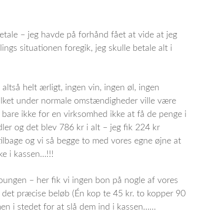
etale – jeg havde på forhånd fået at vide at jeg
s situationen foregik, jeg skulle betale alt i
ltså helt ærligt, ingen vin, ingen øl, ingen
lket under normale omstændigheder ville være
o bare ikke for en virksomhed ikke at få de penge i
r og det blev 786 kr i alt – jeg fik 224 kr
tilbage og vi så begge to med vores egne øjne at
e i kassen…!!!
oungen – her fik vi ingen bon på nogle af vores
d det præcise beløb (Én kop te 45 kr. to kopper 90
en i stedet for at slå dem ind i kassen……