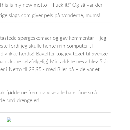
“This is my new motto – Fuck it!” Og så var der
tige slags som giver pels på tænderne, mums!
og tastede spørgeskemaer og gav kommentar – jeg
este fordi jeg skulle hente min computer til
dig ikke færdig! Bagefter tog jeg toget til Sverige
ans kone selvfølgelig) Min ældste nevø blev 5 år
 i Netto til 29,95,- med Biler på – de var et
ak fødderne frem og vise alle hans fine små
de små drenge er!