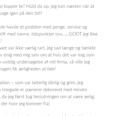
 to kopper te? Hold da op, jeg kan næsten når at
bage igen på den tid!!
t de havde et problem med penge, service og
krift med navne, tidspunkter osv……GODT jeg ikke
!
aet var ikke særlig rart, jeg sad længe og tænkte
v enig med mig selv om at hvis det var mig som
 uvildig undersøgelse af mit firma, så ville jeg
agen fik ærligheden at føle!
ion – som var latterlig dårlig og grim, jeg
å Istegade er pænerer dekoreret med mindre
 da jeg først tog beslutningen om at være ærlig,
r der hvor jeg kommer fra!