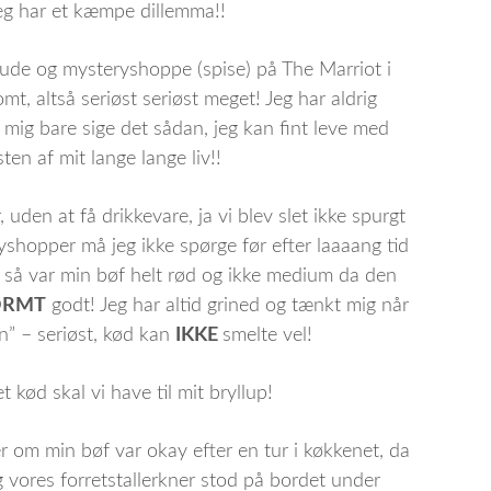
jeg har et kæmpe dillemma!!
 ude og mysteryshoppe (spise) på The Marriot i
, altså seriøst seriøst meget! Jeg har aldrig
 mig bare sige det sådan, jeg kan fint leve med
en af mit lange lange liv!!
, uden at få drikkevare, ja vi blev slet ikke spurgt
yshopper må jeg ikke spørge før efter laaaang tid
t så var min bøf helt rød og ikke medium da den
ORMT
godt! Jeg har altid grined og tænkt mig når
n” – seriøst, kød kan
IKKE
smelte vel!
 kød skal vi have til mit bryllup!
r om min bøf var okay efter en tur i køkkenet, da
og vores forretstallerkner stod på bordet under