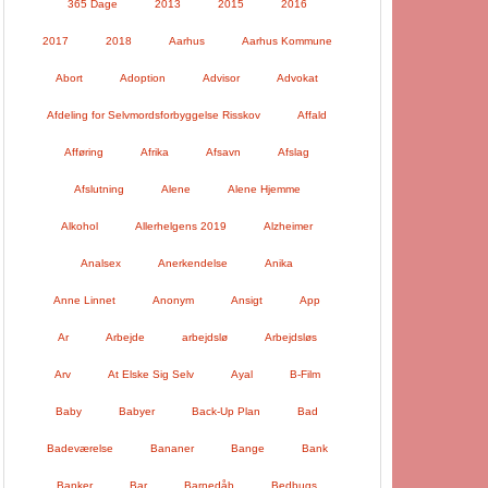
365 Dage
2013
2015
2016
2017
2018
Aarhus
Aarhus Kommune
Abort
Adoption
Advisor
Advokat
Afdeling for Selvmordsforbyggelse Risskov
Affald
Afføring
Afrika
Afsavn
Afslag
Afslutning
Alene
Alene Hjemme
Alkohol
Allerhelgens 2019
Alzheimer
Analsex
Anerkendelse
Anika
Anne Linnet
Anonym
Ansigt
App
Ar
Arbejde
arbejdslø
Arbejdsløs
Arv
At Elske Sig Selv
Ayal
B-Film
Baby
Babyer
Back-Up Plan
Bad
Badeværelse
Bananer
Bange
Bank
Banker
Bar
Barnedåb
Bedbugs