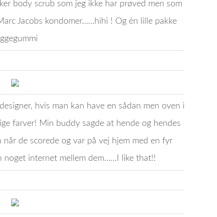
ækker body scrub som jeg ikke har prøved men som
 Marc Jacobs kondomer……hihi ! Og én lille pakke
yggegummi
odesigner, hvis man kan have en sådan men oven i
lige farver! Min buddy sagde at hende og hendes
en når de scorede og var på vej hjem med en fyr
 noget internet mellem dem……I like that!!