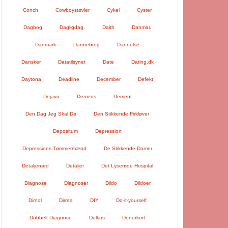
Conch
Cowboystøvler
Cykel
Cyster
Dagbog
Dagligdag.
Daith
Danmar.
Danmark
Dannebrog
Dannelse
Dansker
Datatilsynet
Date
Dating.dk
Daytona
Deadline
December
Defekt
Dejavu
Demens
Dement
Den Dag Jeg Skal Dø
Den Stikkende Firkløver
Depositum
Depression
Depressions Tømmermænd
De Stikkende Damer
Detaljenørd
Detaljer
Det Lyserøde Hospital
Diagnose
Diagnoser
Dildo
Dildoer
Dirndl
Dirrea
DIY
Do-it-yourself
Dobbelt Diagnose
Dollars
Donorkort