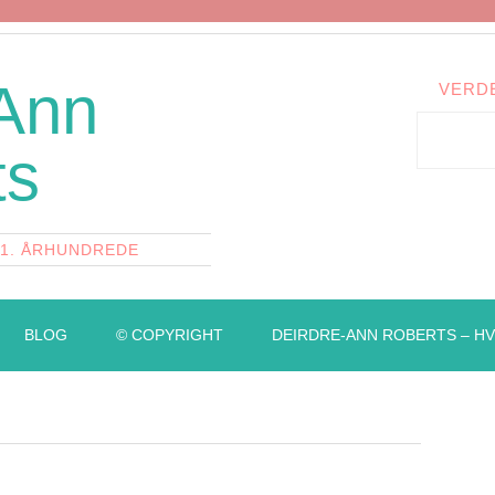
 Ann
VERD
ts
21. ÅRHUNDREDE
BLOG
© COPYRIGHT
DEIRDRE-ANN ROBERTS – HV