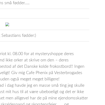
ns små fødder…..
g Sebastians fødder:)
riot kl. 08.00 for at mysteryshoppe deres
end ikke orker at skrive om den – deres
 bestod af det Danske kolde frokostbord!! Ingen
veligt! Giv mig Cafe Phenix på Vesterbrogades
den også meget meget billigere!
 i dag havde jeg en masse små ting jeg skulle
st mit hus til at være ubeboeligt og det er ikke
uset men alligevel har de på mine ejendomsskatter
. skraldespand og skorstensfejer……..og