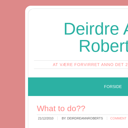
Deirdre
Rober
AT VÆRE FORVIRRET ANNO DET 
FORSIDE
What to do??
21/12/2010
BY:
DEIRDREANNROBERTS
COMMENT