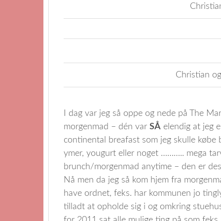
Christia
Christian o
I dag var jeg så oppe og nede på The Mar
morgenmad – dén var
SÅ
elendig at jeg 
continental breafast som jeg skulle købe
ymer, yougurt eller noget ……….. mega tar
brunch/morgenmad anytime – den er desu
Nå men da jeg så kom hjem fra morgenmad
have ordnet, feks. har kommunen jo tingly
tilladt at opholde sig i og omkring stueh
for 2011 sat alle mulige ting på som feks