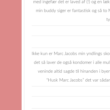
med ingefær det er laved af (!) og en l
min buddy siger er fantastisk og så to
t
Ikke kun er Marc Jacobs min yndlings sk
det så laver de også kondomer i alle mu
veninde altid sagde til hinanden i by
“Husk Marc Jacobs” det var sådan