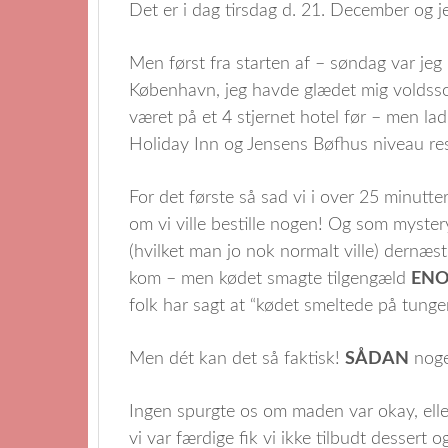
Det er i dag tirsdag d. 21. December og 
Men først fra starten af – søndag var jeg
København, jeg havde glædet mig voldssomt
været på et 4 stjernet hotel før – men lad
Holiday Inn og Jensens Bøfhus niveau rest
For det første så sad vi i over 25 minutter
om vi ville bestille nogen! Og som myster
(hvilket man jo nok normalt ville) dernæs
kom – men kødet smagte tilgengæld
EN
folk har sagt at “kødet smeltede på tunge
Men dét kan det så faktisk!
SÅDAN
noget
Ingen spurgte os om maden var okay, elle
vi var færdige fik vi ikke tilbudt dessert 