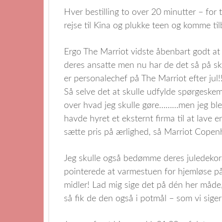
Hver bestilling to over 20 minutter – for
rejse til Kina og plukke teen og komme til
Ergo The Marriot vidste åbenbart godt a
deres ansatte men nu har de det så på s
er personalechef på The Marriot efter jul!!
Så selve det at skulle udfylde spørgeskem
over hvad jeg skulle gøre………men jeg ble
havde hyret et eksternt firma til at lave en
sætte pris på ærlighed, så Marriot Copenh
Jeg skulle også bedømme deres juledekorat
pointerede at varmestuen for hjemløse p
midler! Lad mig sige det på dén her måde,
så fik de den også i potmål – som vi sige