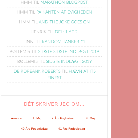
HMM
TIL
MARATHON BLOGPOST.
HMM
TIL
PÅ KANTEN AF EVIGHEDEN
HMM
TIL
AND THE JOKE GOES ON
HENRIK
TIL
DEL: 1 AF 2.
LINN
TIL
RANDOM TANKER #1
BØLLEMIS
TIL
SIDSTE SIDSTE INDLÆG I 2019
BØLLEMIS
TIL
SIDSTE INDLÆG I 2019
DEIRDREANNROBERTS
TIL
HÆVN AT ITS
FINEST
DÉT SKRIVER JEG OM…
#metoo
1. Maj
2 År i Psykiatrien
4. Maj
40 Års Fødselsdag
41 Års Fødselsdag