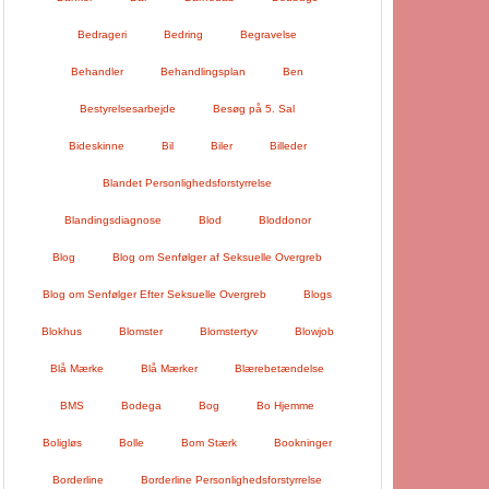
Bedrageri
Bedring
Begravelse
Behandler
Behandlingsplan
Ben
Bestyrelsesarbejde
Besøg på 5. Sal
Bideskinne
Bil
Biler
Billeder
Blandet Personlighedsforstyrrelse
Blandingsdiagnose
Blod
Bloddonor
Blog
Blog om Senfølger af Seksuelle Overgreb
Blog om Senfølger Efter Seksuelle Overgreb
Blogs
Blokhus
Blomster
Blomstertyv
Blowjob
Blå Mærke
Blå Mærker
Blærebetændelse
BMS
Bodega
Bog
Bo Hjemme
Boligløs
Bolle
Bom Stærk
Bookninger
Borderline
Borderline Personlighedsforstyrrelse