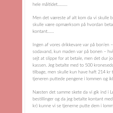
hele måltidet………
Men det væreste af alt kom da vi skulle b
skulle være opmærksom på hvordan betaling
kontant……
Ingen af vores drikkevare var på bon’en – a
sodavand, kun maden var på bonen – hvi
sejt at slippe for at betale, men det dur j
kassen. Jeg betalte med to 500 kroneseddle
tilbage, men skulle kun have haft 214 kr 
tjeneren puttede pengene i lommen og ikk
Næsten det samme skete da vi gik ind i L
bestillinger og da jeg betalte kontant me
kr) kunne vi se tjenerne putte dem i lomm