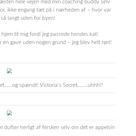
 næsten hele vejen med min coaching buddy selv
or, ikke engang tæt på i nærheden af – hvor var
 så langt uden for byen!
hjem til mig fordi jeg passede hendes kat!
dyr en gave uden nogen grund – jeg blev helt rørt!
rørt……og spændt! Victoria’s Secret……..uhhh!!
dufter herligt af fersken selv om det er appelsin