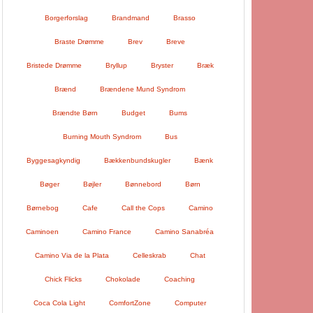
Borgerforslag
Brandmand
Brasso
Braste Drømme
Brev
Breve
Bristede Drømme
Bryllup
Bryster
Bræk
Brænd
Brændene Mund Syndrom
Brændte Børn
Budget
Bums
Burning Mouth Syndrom
Bus
Byggesagkyndig
Bækkenbundskugler
Bænk
Bøger
Bøjler
Bønnebord
Børn
Børnebog
Cafe
Call the Cops
Camino
Caminoen
Camino France
Camino Sanabréa
Camino Via de la Plata
Celleskrab
Chat
Chick Flicks
Chokolade
Coaching
Coca Cola Light
ComfortZone
Computer