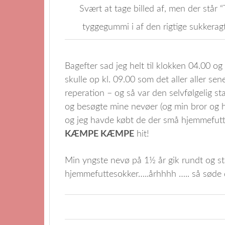
Svært at tage billed af, men der står 
tyggegummi i af den rigtige sukkerag
Bagefter sad jeg helt til klokken 04.00 
skulle op kl. 09.00 som det aller aller sen
reperation – og så var den selvfølgelig sta
og besøgte mine nevøer (og min bror og h
og jeg havde købt de der små hjemmefutter
KÆMPE KÆMPE
hit!
Min yngste nevø på 1½ år gik rundt og st
hjemmefuttesokker…..århhhh ….. så søde 