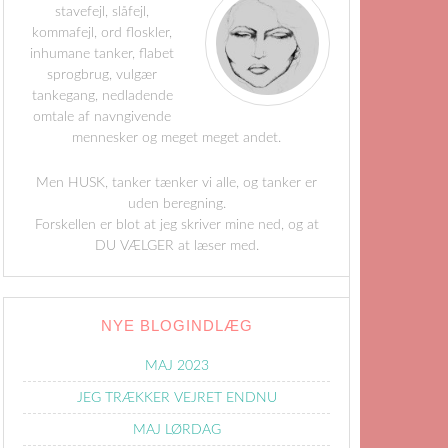
stavefejl, slåfejl,
kommafejl, ord floskler,
inhumane tanker, flabet
sprogbrug, vulgær
tankegang, nedladende
omtale af navngivende
mennesker og meget meget andet.
Men HUSK, tanker tænker vi alle, og tanker er
uden beregning.
Forskellen er blot at jeg skriver mine ned, og at
DU VÆLGER at læser med.
NYE BLOGINDLÆG
MAJ 2023
JEG TRÆKKER VEJRET ENDNU
MAJ LØRDAG