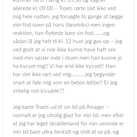
kommer først i seng kl. 05.30 og vågner
allerede kl. 09.00 – Troels rørte slet ikke ved
mig hele natten, jeg forsøgte to gange at lægge
min fod oven på hans (tøsetriks) men ingen
reaktion, han flyttede bare sin fod……..og
sådan lå jeg helt til kl. 12 hvor jeg gav op – jeg
ved godt at vi nok ikke kunne have haft sex
med min søster inde i stuen men han kunne jo
ha kysset mig!! Vi har end ikke kysset!! Han
har slet ikke rørt ved mig………..jeg begynder
snart at føle mig som en beton lebbe!! Er jeg
virkelig not-kissable??
Jeg kørte Troels ud til sin bil på Amager –
normalt er jeg utrolig glad for min bil, men efter
at jeg har leget skraldemand for min veninde er
min bil bare ultra beskidt og slidt at se på, og