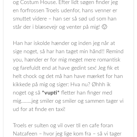
og Costum House. Efter lidt søgen finder jeg
en forfrossen Troels udenfor, hans venner er
smuttet videre – han ser så sød ud som han
står der i blæsevejr og venter på mig! 🙂
Han har iskolde hænder og inden jeg når at
sige noget, så har han taget min hånd!! Remind
you, hænder er for mig meget mere romantisk
og farefuldt end at have gedint sex! Jeg fik et
helt chock og det må han have mærket for han
kikkede på mig og siger: Hva nu? Øhhh ik
noget og så
*vupti*
fletter han finger med
mig……..jeg smiler og smiler og sammen tager vi
ud for at finde en taxi!
Troels er sulten og vil over til en cafe foran
Natcafeen – hvor jeg lige kom fra – så vi tager