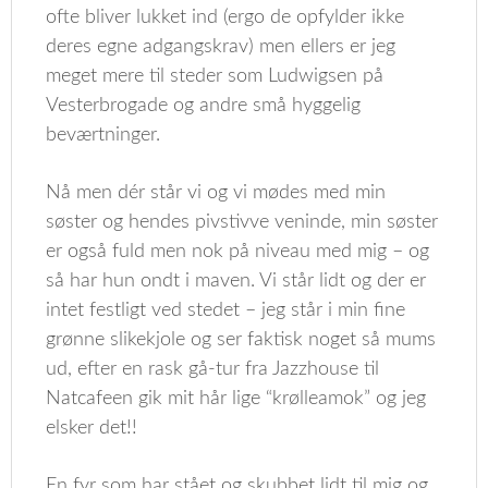
ofte bliver lukket ind (ergo de opfylder ikke
deres egne adgangskrav) men ellers er jeg
meget mere til steder som Ludwigsen på
Vesterbrogade og andre små hyggelig
beværtninger.
Nå men dér står vi og vi mødes med min
søster og hendes pivstivve veninde, min søster
er også fuld men nok på niveau med mig – og
så har hun ondt i maven. Vi står lidt og der er
intet festligt ved stedet – jeg står i min fine
grønne slikekjole og ser faktisk noget så mums
ud, efter en rask gå-tur fra Jazzhouse til
Natcafeen gik mit hår lige “krølleamok” og jeg
elsker det!!
En fyr som har stået og skubbet lidt til mig og