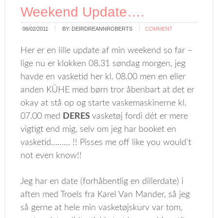
Weekend Update….
06/02/2011
BY:
DEIRDREANNROBERTS
COMMENT
Her er en lille update af min weekend so far –
lige nu er klokken 08.31 søndag morgen, jeg
havde en vasketid her kl. 08.00 men en eller
anden KÜHE med børn tror åbenbart at det er
okay at stå op og starte vaskemaskinerne kl.
07.00 med
DERES
vasketøj fordi dét er mere
vigtigt end mig, selv om jeg har booket en
vasketid……… !! Pisses me off like you would’t
not even know!!
Jeg har en date (forhåbentlig en dillerdate) i
aften med Troels fra Karel Van Mander, så jeg
så gerne at hele min vasketøjskurv var tom,