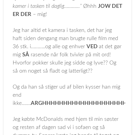
kamer i tasken til daglig…………”
Øhhh
JOW DET
ER DER
– mig!
Jeg har altid et kamera i tasken, det har jeg
haft siden dengang man brugte rulle film med
36 stk. i………..og alle og enhver
VED
at det gør
mig
SÅ
rasende når folk tvivler på mit ord!
Hvorfor pokker skulle jeg sidde og lyve?? Og
så om noget så fladt og latterligt??
Og da han så stiger ud af bilen kysser han mig
end
ikke…….
ARGHHHHHHHHHHHHHHHHHHHHHHH
Jeg købte McDonalds med hjem til min søster
og resten af dagen sad vi i sofaen og så