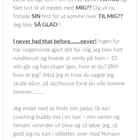
fået lyst til at mødes med
MIG??
Og vil nu
forlade
SIN
fest for at komme over
TIL MIG??
Jeg blev
SÅ GLAD
!!
I never had that before…….never!
Ingen fyr
har nogensinde gjort dét for mig, jeg blev helt
rundtosset og lovede at vente på ham – 10
min går og han ringer igen, hvor er du? Øhh
hvor er jeg? Altså jeg er hvor du sagde jeg
skulle blive, på Jazzhouse fordi du ville komme
herover……….
Jeg ender med at finde min jakke, få min
coaching buddy ind i en taxi – min søster og
hendes veninder vil blive og så løber jeg, så
godt jeg nu kan i stilletter, over mod Nyhavn