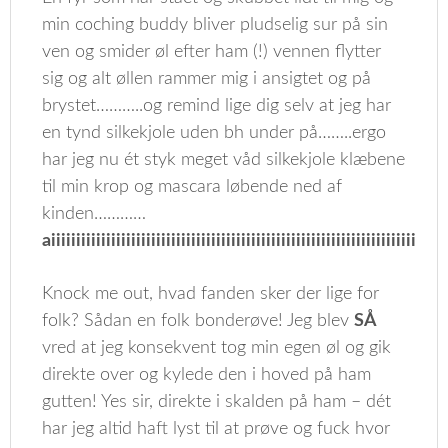
min coching buddy bliver pludselig sur på sin
ven og smider øl efter ham (!) vennen flytter
sig og alt øllen rammer mig i ansigtet og på
brystet………..og remind lige dig selv at jeg har
en tynd silkekjole uden bh under på……..ergo
har jeg nu ét styk meget våd silkekjole klæbene
til min krop og mascara løbende ned af
kinden…………
aiiiiiiiiiiiiiiiiiiiiiiiiiiiiiiiiiiiiiiiiiiiiiiiiiiiiiiiiiiiiiiiiiiiiiiiiiiiiiii
Knock me out, hvad fanden sker der lige for
folk? Sådan en folk bonderøve! Jeg blev
SÅ
vred at jeg konsekvent tog min egen øl og gik
direkte over og kylede den i hoved på ham
gutten! Yes sir, direkte i skalden på ham – dét
har jeg altid haft lyst til at prøve og fuck hvor