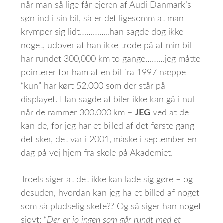
når man så lige får ejeren af Audi Danmark’s
søn ind i sin bil, så er det ligesomm at man
krymper sig lidt…………..han sagde dog ikke
noget, udover at han ikke trode på at min bil
har rundet 300,000 km to gange………jeg måtte
pointerer for ham at en bil fra 1997 næppe
“kun” har kørt 52.000 som der står på
displayet. Han sagde at biler ikke kan gå i nul
når de rammer 300.000 km –
JEG
ved at de
kan de, for jeg har et billed af det første gang
det sker, det var i 2001, måske i september en
dag på vej hjem fra skole på Akademiet.
Troels siger at det ikke kan lade sig gøre – og
desuden, hvordan kan jeg ha et billed af noget
som så pludselig skete?? Og så siger han noget
sjovt: “
Der er jo ingen som går rundt med et