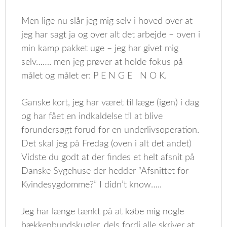
Men lige nu slår jeg mig selv i hoved over at
jeg har sagt ja og over alt det arbejde – oven i
min kamp pakket uge – jeg har givet mig
selv……. men jeg prøver at holde fokus på
målet og målet er: P E N G E N O K.
Ganske kort, jeg har været til læge (igen) i dag
og har fået en indkaldelse til at blive
forundersøgt forud for en underlivsoperation.
Det skal jeg på Fredag (oven i alt det andet)
Vidste du godt at der findes et helt afsnit på
Danske Sygehuse der hedder “Afsnittet for
Kvindesygdomme?” I didn’t know…..
Jeg har længe tænkt på at købe mig nogle
bækkenbundskugler, dels fordi alle skriver at