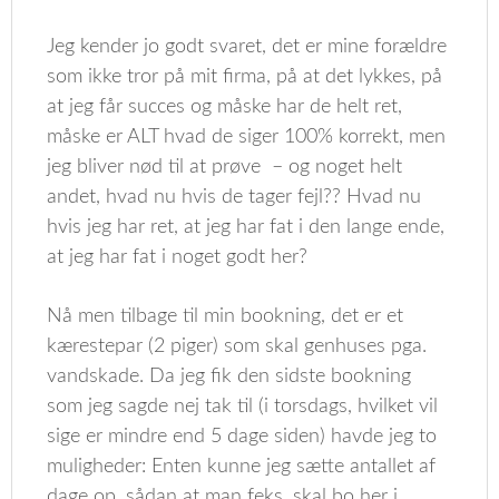
Jeg kender jo godt svaret, det er mine forældre
som ikke tror på mit firma, på at det lykkes, på
at jeg får succes og måske har de helt ret,
måske er ALT hvad de siger 100% korrekt, men
jeg bliver nød til at prøve – og noget helt
andet, hvad nu hvis de tager fejl?? Hvad nu
hvis jeg har ret, at jeg har fat i den lange ende,
at jeg har fat i noget godt her?
Nå men tilbage til min bookning, det er et
kærestepar (2 piger) som skal genhuses pga.
vandskade. Da jeg fik den sidste bookning
som jeg sagde nej tak til (i torsdags, hvilket vil
sige er mindre end 5 dage siden) havde jeg to
muligheder: Enten kunne jeg sætte antallet af
dage op, sådan at man feks. skal bo her i