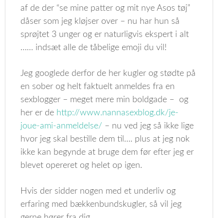
af de der “se mine patter og mit nye Asos tøj”
dåser som jeg kløjser over – nu har hun så
sprøjtet 3 unger og er naturligvis ekspert i alt
…… indsæt alle de tåbelige emoji du vil!
Jeg googlede derfor de her kugler og stødte på
en sober og helt faktuelt anmeldes fra en
sexblogger – meget mere min boldgade – og
her er de
http://www.nannasexblog.dk/je-
joue-ami-anmeldelse/
– nu ved jeg så ikke lige
hvor jeg skal bestille dem til…. plus at jeg nok
ikke kan begynde at bruge dem før efter jeg er
blevet opereret og helet op igen.
Hvis der sidder nogen med et underliv og
erfaring med bækkenbundskugler, så vil jeg
gerne hører fra dig……