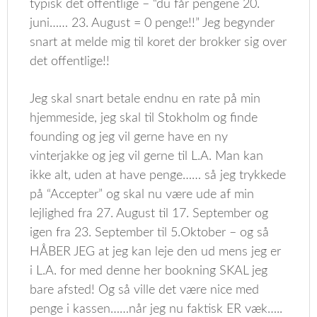
typisk det offentlige – “du får pengene 20.
juni…… 23. August = 0 penge!!” Jeg begynder
snart at melde mig til koret der brokker sig over
det offentlige!!
Jeg skal snart betale endnu en rate på min
hjemmeside, jeg skal til Stokholm og finde
founding og jeg vil gerne have en ny
vinterjakke og jeg vil gerne til L.A. Man kan
ikke alt, uden at have penge…… så jeg trykkede
på “Accepter” og skal nu være ude af min
lejlighed fra 27. August til 17. September og
igen fra 23. September til 5.Oktober – og så
HÅBER JEG at jeg kan leje den ud mens jeg er
i L.A. for med denne her bookning SKAL jeg
bare afsted! Og så ville det være nice med
penge i kassen……når jeg nu faktisk ER væk…..