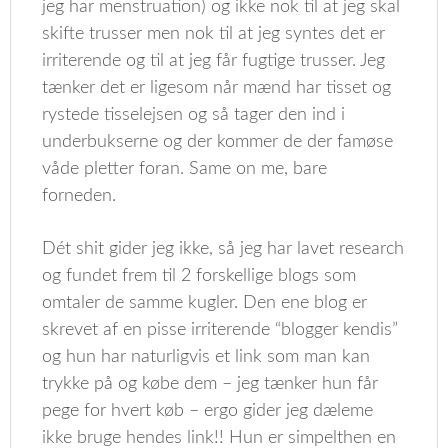
jeg har menstruation) og ikke nok til at jeg skal
skifte trusser men nok til at jeg syntes det er
irriterende og til at jeg får fugtige trusser. Jeg
tænker det er ligesom når mænd har tisset og
rystede tisselejsen og så tager den ind i
underbukserne og der kommer de der famøse
våde pletter foran. Same on me, bare
forneden.
Dét shit gider jeg ikke, så jeg har lavet research
og fundet frem til 2 forskellige blogs som
omtaler de samme kugler. Den ene blog er
skrevet af en pisse irriterende “blogger kendis”
og hun har naturligvis et link som man kan
trykke på og købe dem – jeg tænker hun får
pege for hvert køb – ergo gider jeg dæleme
ikke bruge hendes link!! Hun er simpelthen en