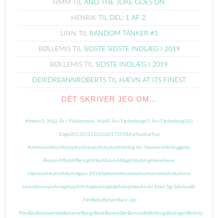
HMM
TIL
AND THE JOKE GOES ON
HENRIK
TIL
DEL: 1 AF 2.
LINN
TIL
RANDOM TANKER #1
BØLLEMIS
TIL
SIDSTE SIDSTE INDLÆG I 2019
BØLLEMIS
TIL
SIDSTE INDLÆG I 2019
DEIRDREANNROBERTS
TIL
HÆVN AT ITS FINEST
DÉT SKRIVER JEG OM…
#metoo
1. Maj
2 År i Psykiatrien
4. Maj
40 Års Fødselsdag
41 Års Fødselsdag
365
Dage
2013
2015
2016
2017
2018
Aarhus
Aarhus
Kommune
Abort
Adoption
Advisor
Advokat
Afdeling for Selvmordsforbyggelse
Risskov
Affald
Afføring
Afrika
Afsavn
Afslag
Afslutning
Alene
Alene
Hjemme
Alkohol
Allerhelgens 2019
Alzheimer
Analsex
Anerkendelse
Anika
Anne
Linnet
Anonym
Ansigt
App
Ar
Arbejde
arbejdslø
Arbejdsløs
Arv
At Elske Sig Selv
Ayal
B-
Film
Baby
Babyer
Back-Up
Plan
Bad
Badeværelse
Bananer
Bange
Bank
Banker
Bar
Barnedåb
Bedbugs
Bedrageri
Bedring
Begrav