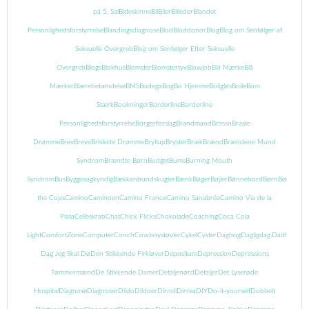
på 5. Sal
Bideskinne
Bil
Biler
Billeder
Blandet
Personlighedsforstyrrelse
Blandingsdiagnose
Blod
Bloddonor
Blog
Blog om Senfølger af
Seksuelle Overgreb
Blog om Senfølger Efter Seksuelle
Overgreb
Blogs
Blokhus
Blomster
Blomstertyv
Blowjob
Blå Mærke
Blå
Mærker
Blærebetændelse
BMS
Bodega
Bog
Bo Hjemme
Boligløs
Bolle
Bom
Stærk
Bookninger
Borderline
Borderline
Personlighedsforstyrrelse
Borgerforslag
Brandmand
Brasso
Braste
Drømme
Brev
Breve
Bristede Drømme
Bryllup
Bryster
Bræk
Brænd
Brændene Mund
Syndrom
Brændte Børn
Budget
Bums
Burning Mouth
Syndrom
Bus
Byggesagkyndig
Bækkenbundskugler
Bænk
Bøger
Bøjler
Bønnebord
Børn
Børnebog
the Cops
Camino
Caminoen
Camino France
Camino Sanabréa
Camino Via de la
Plata
Celleskrab
Chat
Chick Flicks
Chokolade
Coaching
Coca Cola
Light
ComfortZone
Computer
Conch
Cowboystøvler
Cykel
Cyster
Dagbog
Dagligdag.
Daith
Danma
Dag Jeg Skal Dø
Den Stikkende Firkløver
Depositum
Depression
Depressions
Tømmermænd
De Stikkende Damer
Detaljenørd
Detaljer
Det Lyserøde
Hospital
Diagnose
Diagnoser
Dildo
Dildoer
Dirndl
Dirrea
DIY
Do-it-yourself
Dobbelt