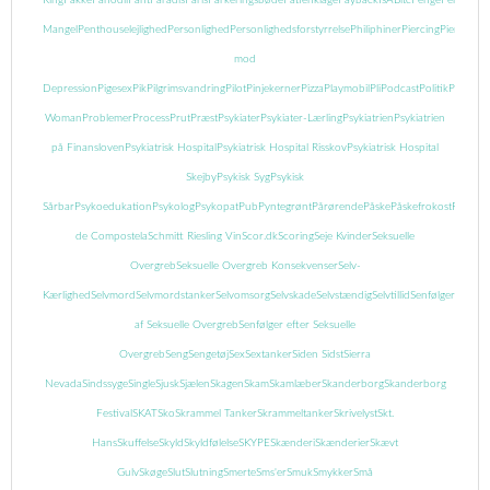
Mangel
Penthouselejlighed
Personlighed
Personlighedsforstyrrelse
Philiphiner
Piercing
Piercing
mod
Depression
Pigesex
Pik
Pilgrimsvandring
Pilot
Pinjekerner
Pizza
Playmobil
Pli
Podcast
Politik
Popcor
Woman
Problemer
Process
Prut
Præst
Psykiater
Psykiater-Lærling
Psykiatrien
Psykiatrien
på Finansloven
Psykiatrisk Hospital
Psykiatrisk Hospital Risskov
Psykiatrisk Hospital
Skejby
Psykisk Syg
Psykisk
Sårbar
Psykoedukation
Psykolog
Psykopat
Pub
Pyntegrønt
Pårørende
Påske
Påskefrokost
Pædofil
de Compostela
Schmitt Riesling Vin
Scor.dk
Scoring
Seje Kvinder
Seksuelle
Overgreb
Seksuelle Overgreb Konsekvenser
Selv-
Kærlighed
Selvmord
Selvmordstanker
Selvomsorg
Selvskade
Selvstændig
Selvtillid
Senfølger
Senføl
af Seksuelle Overgreb
Senfølger efter Seksuelle
Overgreb
Seng
Sengetøj
Sex
Sextanker
Siden Sidst
Sierra
Nevada
Sindssyge
Single
Sjusk
Sjælen
Skagen
Skam
Skamlæber
Skanderborg
Skanderborg
Festival
SKAT
Sko
Skrammel Tanker
Skrammeltanker
Skrivelyst
Skt.
Hans
Skuffelse
Skyld
Skyldfølelse
SKYPE
Skænderi
Skænderier
Skævt
Gulv
Skøge
Slut
Slutning
Smerte
Sms'er
Smuk
Smykker
Små