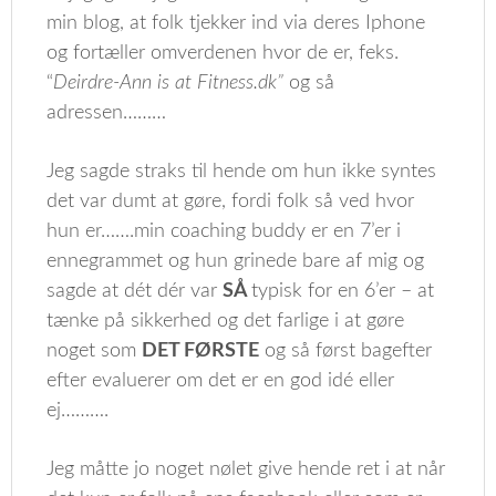
min blog, at folk tjekker ind via deres Iphone
og fortæller omverdenen hvor de er, feks.
“
Deirdre-Ann is at Fitness.dk”
og så
adressen………
Jeg sagde straks til hende om hun ikke syntes
det var dumt at gøre, fordi folk så ved hvor
hun er…….min coaching buddy er en 7’er i
ennegrammet og hun grinede bare af mig og
sagde at dét dér var
SÅ
typisk for en 6’er – at
tænke på sikkerhed og det farlige i at gøre
noget som
DET FØRSTE
og så først bagefter
efter evaluerer om det er en god idé eller
ej……….
Jeg måtte jo noget nølet give hende ret i at når