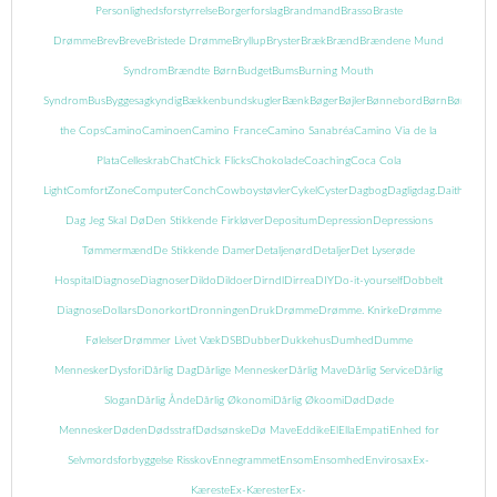
Personlighedsforstyrrelse
Borgerforslag
Brandmand
Brasso
Braste
Drømme
Brev
Breve
Bristede Drømme
Bryllup
Bryster
Bræk
Brænd
Brændene Mund
Syndrom
Brændte Børn
Budget
Bums
Burning Mouth
Syndrom
Bus
Byggesagkyndig
Bækkenbundskugler
Bænk
Bøger
Bøjler
Bønnebord
Børn
Børnebog
the Cops
Camino
Caminoen
Camino France
Camino Sanabréa
Camino Via de la
Plata
Celleskrab
Chat
Chick Flicks
Chokolade
Coaching
Coca Cola
Light
ComfortZone
Computer
Conch
Cowboystøvler
Cykel
Cyster
Dagbog
Dagligdag.
Daith
Danma
Dag Jeg Skal Dø
Den Stikkende Firkløver
Depositum
Depression
Depressions
Tømmermænd
De Stikkende Damer
Detaljenørd
Detaljer
Det Lyserøde
Hospital
Diagnose
Diagnoser
Dildo
Dildoer
Dirndl
Dirrea
DIY
Do-it-yourself
Dobbelt
Diagnose
Dollars
Donorkort
Dronningen
Druk
Drømme
Drømme. Knirke
Drømme
Følelser
Drømmer Livet Væk
DSB
Dubber
Dukkehus
Dumhed
Dumme
Mennesker
Dysfori
Dårlig Dag
Dårlige Mennesker
Dårlig Mave
Dårlig Service
Dårlig
Slogan
Dårlig Ånde
Dårlig Økonomi
Dårlig Økoomi
Død
Døde
Mennesker
Døden
Dødsstraf
Dødsønske
Dø Mave
Eddike
El
Ella
Empati
Enhed for
Selvmordsforbyggelse Risskov
Ennegrammet
Ensom
Ensomhed
Envirosax
Ex-
Kæreste
Ex-Kærester
Ex-