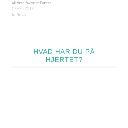
all time favorite Fantasi
Mand!!! *indsæt selv
05/04/2015
kys-emotes*I nat drømte
In "Blog"
jeg om at jeg var et sted
hvor jeg har været før, i
mine drømme. Har du
nogensinde haft
drømme på forskellige…
HVAD HAR DU PÅ
HJERTET?