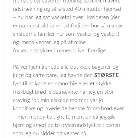
fremad!) og bagefter træning, specielt maven,
udstrækning og så afsted 40 minutter hjemad
– nu har jeg sat vasketøj over i kælderen (der
er nærmest aldrig en tid fodi der bor så mange
småbørns familier her som vasker og vasker!)
og imens venter jeg på at mine
fryserundstykker i ovnen bliver færdige….
På vej hjem åbnede alle butikker, bagerier og
juice og kaffe bare, jeg havde den
STØRSTE
lyst til at købe en smoothie eller et stykke
friskbagt brød, sidstnævnte har jeg en stor
craving for, min elskede mormor var jo
konditore og lavede de bedste franskbrød ever
– men money to tight to mention så jeg gik
hjem og smed de to fryserundstykker i ovnen
som jeg nu sidder og venter på.