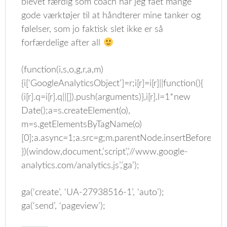
blevet færdig som coach har jeg fået mange
gode værktøjer til at håndterer mine tanker og
følelser, som jo faktisk slet ikke er så
forfærdelige after all
(function(i,s,o,g,r,a,m)
{i[‘GoogleAnalyticsObject’]=r;i[r]=i[r]||function(){
(i[r].q=i[r].q||[]).push(arguments)},i[r].l=1*new
Date();a=s.createElement(o),
m=s.getElementsByTagName(o)
[0];a.async=1;a.src=g;m.parentNode.insertBefore(a,m
})(window,document,’script’,’//www.google-
analytics.com/analytics.js’,’ga’);
ga(‘create’, ‘UA-27938516-1’, ‘auto’);
ga(‘send’, ‘pageview’);