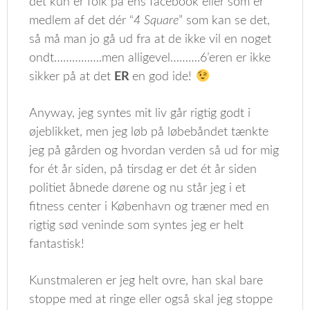
det kun er folk på ens facebook eller som er
medlem af det dér “
4 Square
” som kan se det,
så må man jo gå ud fra at de ikke vil en noget
ondt…………….men alligevel……….6’eren er ikke
sikker på at det
ER
en god ide!
Anyway, jeg syntes mit liv går rigtig godt i
øjeblikket, men jeg løb på løbebåndet tænkte
jeg på gården og hvordan verden så ud for mig
for ét år siden, på tirsdag er det ét år siden
politiet åbnede dørene og nu står jeg i et
fitness center i København og træner med en
rigtig sød veninde som syntes jeg er helt
fantastisk!
Kunstmaleren er jeg helt ovre, han skal bare
stoppe med at ringe eller også skal jeg stoppe