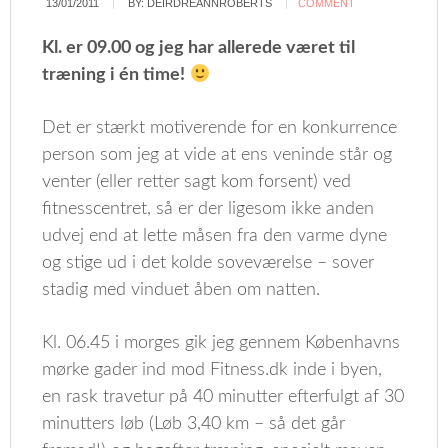
13/01/2011
BY:
DEIRDREANNROBERTS
COMMENT
Kl. er 09.00 og jeg har allerede været til
træning i én time!
Det er stærkt motiverende for en konkurrence
person som jeg at vide at ens veninde står og
venter (eller retter sagt kom forsent) ved
fitnesscentret, så er der ligesom ikke anden
udvej end at lette måsen fra den varme dyne
og stige ud i det kolde soveværelse – sover
stadig med vinduet åben om natten.
Kl. 06.45 i morges gik jeg gennem Københavns
mørke gader ind mod Fitness.dk inde i byen,
en rask travetur på 40 minutter efterfulgt af 30
minutters løb (Løb 3,40 km – så det går