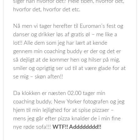
siger han hvorfor dét? Hele tiden, hvorfor det,
hvorfor det, hvorfor det etc.
Nå men vi tager herefter til Euroman’s fest og
danser og drikker løs af gratis øl – me like a
lot!! Alle dem som jeg har lært at kende
gennem min coaching buddy er der og det er
så dejligt at de kommer hen og hilser på mig,
smiler og oprigtig ser ud til at være glade for at
se mig – skøn aften!!
Da klokken er næsten 02.00 tager min
coaching buddy, New Yorker fotografen og jeg
hjem til min lejlighed for at spise pizzaer –
mens jeg går efter pizza knalder de i min fine
nye røde sofa!!!
WTF!! Adddddddd!!