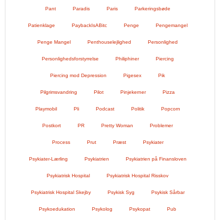
Pant
Paradis
Paris
Parkeringsbøde
Patienklage
PaybackIsABitc
Penge
Pengemangel
Penge Mangel
Penthouselejlighed
Personlighed
Personlighedsforstyrrelse
Philiphiner
Piercing
Piercing mod Depression
Pigesex
Pik
Pilgrimsvandring
Pilot
Pinjekerner
Pizza
Playmobil
Pli
Podcast
Politik
Popcorn
Postkort
PR
Pretty Woman
Problemer
Process
Prut
Præst
Psykiater
Psykiater-Lærling
Psykiatrien
Psykiatrien på Finansloven
Psykiatrisk Hospital
Psykiatrisk Hospital Risskov
Psykiatrisk Hospital Skejby
Psykisk Syg
Psykisk Sårbar
Psykoedukation
Psykolog
Psykopat
Pub