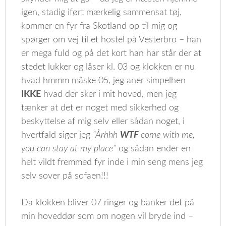
igen, stadig iført mærkelig sammensat tøj,
kommer en fyr fra Skotland op til mig og
spørger om vej til et hostel på Vesterbro – han
er mega fuld og på det kort han har står der at
stedet lukker og låser kl. 03 og klokken er nu
hvad hmmm måske 05, jeg aner simpelhen
IKKE
hvad der sker i mit hoved, men jeg
tænker at det er noget med sikkerhed og
beskyttelse af mig selv eller sådan noget, i
hvertfald siger jeg
“Århhh
WTF
come with me,
you can stay at my place”
og sådan ender en
helt vildt fremmed fyr inde i min seng mens jeg
selv sover på sofaen!!!
Da klokken bliver 07 ringer og banker det på
min hoveddør som om nogen vil bryde ind –