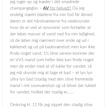
jeg ryger op og træder i det smadrede
champangeglas –
AV
for helved!!
Da jeg
endelig stærkt blødene fra min fod får åbned
døren er det håndværkerne fra nedenunder
hvor de er ved at renoverer som fortæller at
der løber masser af vand ned fra min lejlighed,
så de løber mig nærmest over ende og ud i
køkkenet og ud på badeværelset men kan ikke
finde noget vand, 1½ time senere kommer der
en VVS mand som heller ikke kan finde noget
men de ender med at vil lukke for vandet, så
jeg må skynde mig at tage et bad – et lyn lyn
ultra lyn bad (stadig med den stive fremmede
mand i mit soveværelse) og så bliver der lukket
for vandet, hvilket der stadig er……
Omkring kl. 11 får jeg vippet den stadig stive