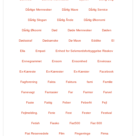
Dårlige Mennesker
Dårlig Mave
Dårlig Service
Dårlig Slogan
Dårlig Ånde
Dårlig Økonomi
Dårlig Økoomi
Død
Døde Mennesker
Døden
Dødsstraf
Dødsønske
Dø Mave
Eddike
El
Ella
Empati
Enhed for Selvmordsforbyggelse Risskov
Ennegrammet
Ensom
Ensomhed
Envirosax
Ex-Kæreste
Ex-Kærester
Ex-Kærster
Facebook
Fagforening
Fakta
Faktura
fami
Familie
Fanevagt
Fantasier
Far
Farmor
Farvel
Faste
Fattig
Feber
Feberfri
Fejl
Fejlmelding.
Ferie
Fest
Fester
Festival
Fetish
Fiasko
Fiat500
Fiat 600
Fiat Reservedele
Film
Fingerringe
Firma