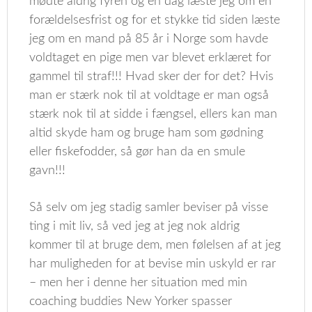
mødte aldrig fyren og en dag læste jeg om en
forældelsesfrist og for et stykke tid siden læste
jeg om en mand på 85 år i Norge som havde
voldtaget en pige men var blevet erklæret for
gammel til straf!!! Hvad sker der for det? Hvis
man er stærk nok til at voldtage er man også
stærk nok til at sidde i fængsel, ellers kan man
altid skyde ham og bruge ham som gødning
eller fiskefodder, så gør han da en smule
gavn!!!
Så selv om jeg stadig samler beviser på visse
ting i mit liv, så ved jeg at jeg nok aldrig
kommer til at bruge dem, men følelsen af at jeg
har muligheden for at bevise min uskyld er rar
– men her i denne her situation med min
coaching buddies New Yorker spasser