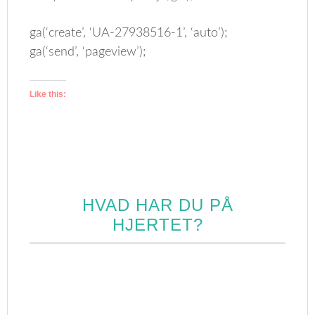
ga(‘create’, ‘UA-27938516-1’, ‘auto’);
ga(‘send’, ‘pageview’);
Like this:
HVAD HAR DU PÅ
HJERTET?