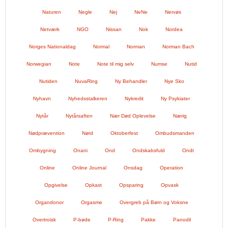
Naturen
Negle
Nej
NeNe
Nervøs
Netværk
NGO
Nissan
Nok
Nordea
Norges Nationaldag
Normal
Norman
Norman Bach
Norwegian
Note
Note til mig selv
Numse
Nutid
Nutiden
NuvaRing
Ny Behandler
Nye Sko
Nyhavn
Nyhedsstalkeren
Nykredit
Ny Psykiater
Nytår
Nytårsaften
Nær Død Oplevelse
Nærig
Nødprævention
Nørd
Oktoberfest
Ombudsmanden
Ombygning
Onani
Ond
Ondskabsfuld
Ondt
Online
Online Journal
Onsdag
Operation
Opgivelse
Opkast
Opsparing
Opvask
Organdonor
Orgasme
Overgreb på Børn og Voksne
Overtroisk
P-bøde
P-Ring
Pakke
Panodil