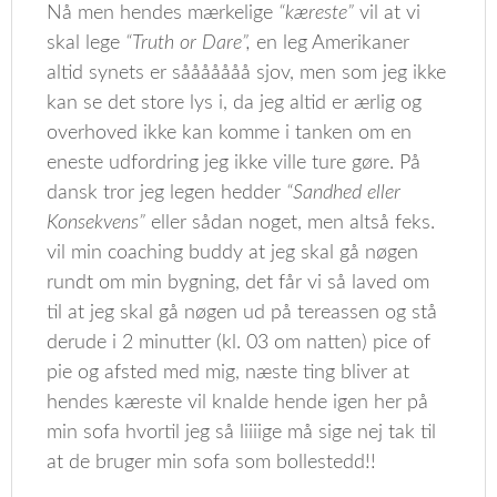
Nå men hendes mærkelige
“kæreste”
vil at vi
skal lege
“Truth or Dare”,
en leg Amerikaner
altid synets er sååååååå sjov, men som jeg ikke
kan se det store lys i, da jeg altid er ærlig og
overhoved ikke kan komme i tanken om en
eneste udfordring jeg ikke ville ture gøre. På
dansk tror jeg legen hedder
“Sandhed eller
Konsekvens”
eller sådan noget, men altså feks.
vil min coaching buddy at jeg skal gå nøgen
rundt om min bygning, det får vi så laved om
til at jeg skal gå nøgen ud på tereassen og stå
derude i 2 minutter (kl. 03 om natten) pice of
pie og afsted med mig, næste ting bliver at
hendes kæreste vil knalde hende igen her på
min sofa hvortil jeg så liiiige må sige nej tak til
at de bruger min sofa som bollestedd!!