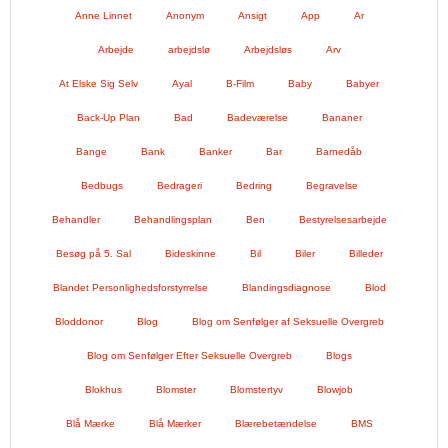
Anne Linnet
Anonym
Ansigt
App
Ar
Arbejde
arbejdslø
Arbejdsløs
Arv
At Elske Sig Selv
Ayal
B-Film
Baby
Babyer
Back-Up Plan
Bad
Badeværelse
Bananer
Bange
Bank
Banker
Bar
Barnedåb
Bedbugs
Bedrageri
Bedring
Begravelse
Behandler
Behandlingsplan
Ben
Bestyrelsesarbejde
Besøg på 5. Sal
Bideskinne
Bil
Biler
Billeder
Blandet Personlighedsforstyrrelse
Blandingsdiagnose
Blod
Bloddonor
Blog
Blog om Senfølger af Seksuelle Overgreb
Blog om Senfølger Efter Seksuelle Overgreb
Blogs
Blokhus
Blomster
Blomstertyv
Blowjob
Blå Mærke
Blå Mærker
Blærebetændelse
BMS