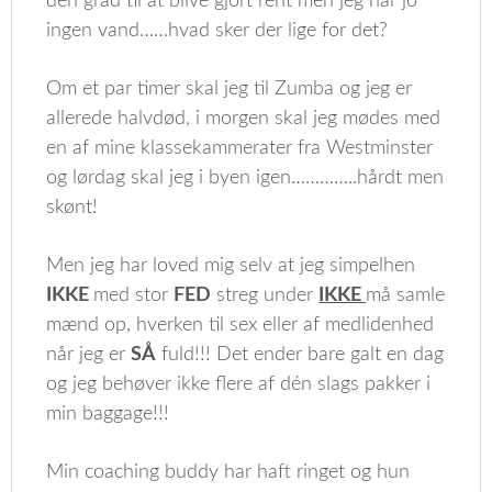
den grad til at blive gjort rent men jeg har jo
ingen vand……hvad sker der lige for det?
Om et par timer skal jeg til Zumba og jeg er
allerede halvdød, i morgen skal jeg mødes med
en af mine klassekammerater fra Westminster
og lørdag skal jeg i byen igen…………..hårdt men
skønt!
Men jeg har loved mig selv at jeg simpelhen
IKKE
med stor
FED
streg under
IKKE
må samle
mænd op, hverken til sex eller af medlidenhed
når jeg er
SÅ
fuld!!! Det ender bare galt en dag
og jeg behøver ikke flere af dén slags pakker i
min baggage!!!
Min coaching buddy har haft ringet og hun