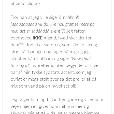
at være sådan?
Tror han at jeg ville sige
“århhhhhhh
jaaaaaaaaaaa vil du ikke nok gramse mere på
mig, det er sååååååå skønt”??
Jeg fatter
overhoved
IKKE
mænd, hvad sker der for
dem??!! Inde i elevatoren, som ikke er særlig
stor står han igen og rager på mig og jeg
skubber hårdt til ham og siger
“Now that’s
fucking it!”
hvorefter idioten begynder at lave
nar af min tykke sydstats accent, som jeg i
øvrigt er mega stolt over så det preller af på
mig som vand på en nyvokset bil!
Jeg følger ham op til Gothersgade og viser ham
vejen hjemad, giver ham mit nummer og
skynder mig at gå – da jeg er næsten hjemme