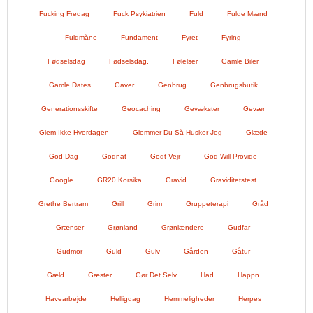
Fucking Fredag
Fuck Psykiatrien
Fuld
Fulde Mænd
Fuldmåne
Fundament
Fyret
Fyring
Fødselsdag
Fødselsdag.
Følelser
Gamle Biler
Gamle Dates
Gaver
Genbrug
Genbrugsbutik
Generationsskifte
Geocaching
Gevækster
Gevær
Glem Ikke Hverdagen
Glemmer Du Så Husker Jeg
Glæde
God Dag
Godnat
Godt Vejr
God Will Provide
Google
GR20 Korsika
Gravid
Graviditetstest
Grethe Bertram
Grill
Grim
Gruppeterapi
Gråd
Grænser
Grønland
Grønlændere
Gudfar
Gudmor
Guld
Gulv
Gården
Gåtur
Gæld
Gæster
Gør Det Selv
Had
Happn
Havearbejde
Helligdag
Hemmeligheder
Herpes