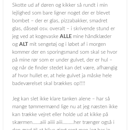
Skotte ud af døren og kikker så rundt i min
lejlighed som bare ligner noget der er blevet
bombet – der er glas, pizzabakker, smadret
glas, dåseøl osv. overalt – i skrivende stund er
jeg ved at kogevaske
ALLE
mine håndklæder
og
ALT
mit sengetøj og i løbet af i morgen
kommer der en sporingsmand som skal se hvor
på mine rør som er under gulvet, der er hul –
og når de finder stedet kan det være, afhængig
af hvor hullet er, at hele gulvet ja måske hele
badeværelset skal brækkes op!!!!
Jeg kan slet ikke klare tanken alene – har så
mange tømmermænd lige nu at jeg næsten ikke
kan trække vejret eller holde ud at kikke på
skærmen……aiii aiiii aiii………her trænger også i