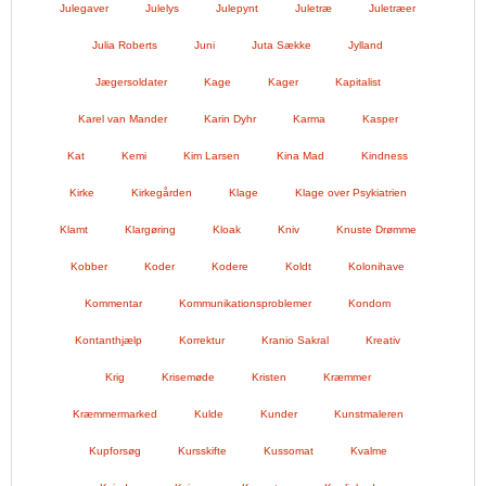
Julegaver
Julelys
Julepynt
Juletræ
Juletræer
Julia Roberts
Juni
Juta Sække
Jylland
Jægersoldater
Kage
Kager
Kapitalist
Karel van Mander
Karin Dyhr
Karma
Kasper
Kat
Kemi
Kim Larsen
Kina Mad
Kindness
Kirke
Kirkegården
Klage
Klage over Psykiatrien
Klamt
Klargøring
Kloak
Kniv
Knuste Drømme
Kobber
Koder
Kodere
Koldt
Kolonihave
Kommentar
Kommunikationsproblemer
Kondom
Kontanthjælp
Korrektur
Kranio Sakral
Kreativ
Krig
Krisemøde
Kristen
Kræmmer
Kræmmermarked
Kulde
Kunder
Kunstmaleren
Kupforsøg
Kursskifte
Kussomat
Kvalme