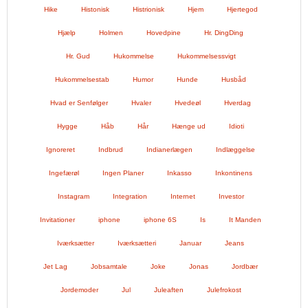
Hike
Histonisk
Histrionisk
Hjem
Hjertegod
Hjælp
Holmen
Hovedpine
Hr. DingDing
Hr. Gud
Hukommelse
Hukommelsessvigt
Hukommelsestab
Humor
Hunde
Husbåd
Hvad er Senfølger
Hvaler
Hvedeøl
Hverdag
Hygge
Håb
Hår
Hænge ud
Idioti
Ignoreret
Indbrud
Indianerlægen
Indlæggelse
Ingefærøl
Ingen Planer
Inkasso
Inkontinens
Instagram
Integration
Internet
Investor
Invitationer
iphone
iphone 6S
Is
It Manden
Iværksætter
Iværksætteri
Januar
Jeans
Jet Lag
Jobsamtale
Joke
Jonas
Jordbær
Jordemoder
Jul
Juleaften
Julefrokost