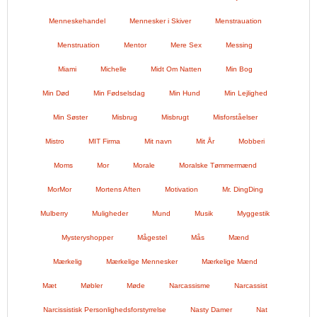
Menneskehandel
Mennesker i Skiver
Menstrauation
Menstruation
Mentor
Mere Sex
Messing
Miami
Michelle
Midt Om Natten
Min Bog
Min Død
Min Fødselsdag
Min Hund
Min Lejlighed
Min Søster
Misbrug
Misbrugt
Misforståelser
Mistro
MIT Firma
Mit navn
Mit År
Mobberi
Moms
Mor
Morale
Moralske Tømmermænd
MorMor
Mortens Aften
Motivation
Mr. DingDing
Mulberry
Muligheder
Mund
Musik
Myggestik
Mysteryshopper
Mågestel
Mås
Mænd
Mærkelig
Mærkelige Mennesker
Mærkelige Mænd
Mæt
Møbler
Møde
Narcassisme
Narcassist
Narcissistisk Personlighedsforstyrrelse
Nasty Damer
Nat