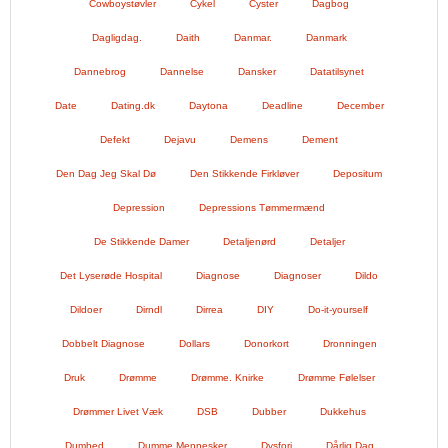
Cowboystøvler
Cykel
Cyster
Dagbog
Dagligdag.
Daith
Danmar.
Danmark
Dannebrog
Dannelse
Dansker
Datatilsynet
Date
Dating.dk
Daytona
Deadline
December
Defekt
Dejavu
Demens
Dement
Den Dag Jeg Skal Dø
Den Stikkende Firkløver
Depositum
Depression
Depressions Tømmermænd
De Stikkende Damer
Detaljenørd
Detaljer
Det Lyserøde Hospital
Diagnose
Diagnoser
Dildo
Dildoer
Dirndl
Dirrea
DIY
Do-it-yourself
Dobbelt Diagnose
Dollars
Donorkort
Dronningen
Druk
Drømme
Drømme. Knirke
Drømme Følelser
Drømmer Livet Væk
DSB
Dubber
Dukkehus
Dumhed
Dumme Mennesker
Dysfori
Dårlig Dag