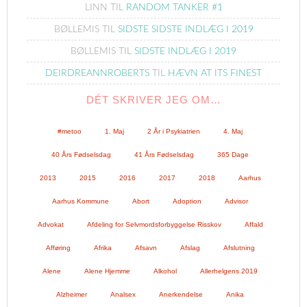
LINN
TIL
RANDOM TANKER #1
BØLLEMIS
TIL
SIDSTE SIDSTE INDLÆG I 2019
BØLLEMIS
TIL
SIDSTE INDLÆG I 2019
DEIRDREANNROBERTS
TIL
HÆVN AT ITS FINEST
DÉT SKRIVER JEG OM…
#metoo
1. Maj
2 År i Psykiatrien
4. Maj
40 Års Fødselsdag
41 Års Fødselsdag
365 Dage
2013
2015
2016
2017
2018
Aarhus
Aarhus Kommune
Abort
Adoption
Advisor
Advokat
Afdeling for Selvmordsforbyggelse Risskov
Affald
Afføring
Afrika
Afsavn
Afslag
Afslutning
Alene
Alene Hjemme
Alkohol
Allerhelgens 2019
Alzheimer
Analsex
Anerkendelse
Anika