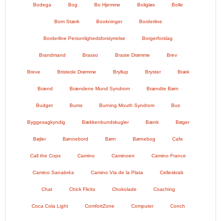
Bodega
Bog
Bo Hjemme
Boligløs
Bolle
Bom Stærk
Bookninger
Borderline
Borderline Personlighedsforstyrrelse
Borgerforslag
Brandmand
Brasso
Braste Drømme
Brev
Breve
Bristede Drømme
Bryllup
Bryster
Bræk
Brænd
Brændene Mund Syndrom
Brændte Børn
Budget
Bums
Burning Mouth Syndrom
Bus
Byggesagkyndig
Bækkenbundskugler
Bænk
Bøger
Bøjler
Bønnebord
Børn
Børnebog
Cafe
Call the Cops
Camino
Caminoen
Camino France
Camino Sanabréa
Camino Via de la Plata
Celleskrab
Chat
Chick Flicks
Chokolade
Coaching
Coca Cola Light
ComfortZone
Computer
Conch