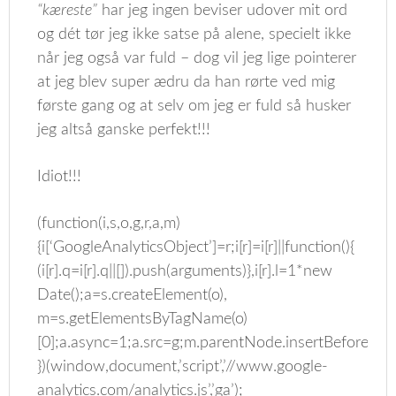
“kæreste”
har jeg ingen beviser udover mit ord
og dét tør jeg ikke satse på alene, specielt ikke
når jeg også var fuld – dog vil jeg lige pointerer
at jeg blev super ædru da han rørte ved mig
første gang og at selv om jeg er fuld så husker
jeg altså ganske perfekt!!!
Idiot!!!
(function(i,s,o,g,r,a,m)
{i[‘GoogleAnalyticsObject’]=r;i[r]=i[r]||function(){
(i[r].q=i[r].q||[]).push(arguments)},i[r].l=1*new
Date();a=s.createElement(o),
m=s.getElementsByTagName(o)
[0];a.async=1;a.src=g;m.parentNode.insertBefore(a,m
})(window,document,’script’,’//www.google-
analytics.com/analytics.js’,’ga’);