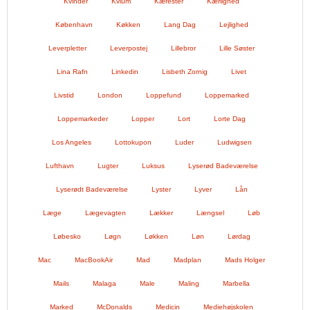
Kvinder
Kvium
Kærester
Kærlighed
København
Køkken
Lang Dag
Lejlighed
Leverpletter
Leverpostej
Lillebror
Lille Søster
Lina Rafn
Linkedin
Lisbeth Zornig
Livet
Livstid
London
Loppefund
Loppemarked
Loppemarkeder
Lopper
Lort
Lorte Dag
Los Angeles
Lottokupon
Luder
Ludwigsen
Lufthavn
Lugter
Luksus
Lyserød Badeværelse
Lyserødt Badeværelse
Lyster
Lyver
Lån
Læge
Lægevagten
Lækker
Længsel
Løb
Løbesko
Løgn
Løkken
Løn
Lørdag
Mac
MacBookAir
Mad
Madplan
Mads Holger
Mails
Malaga
Male
Maling
Marbella
Marked
McDonalds
Medicin
Mediehøjskolen