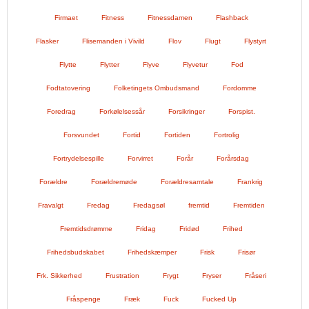
Firmaet
Fitness
Fitnessdamen
Flashback
Flasker
Flisemanden i Vivild
Flov
Flugt
Flystyrt
Flytte
Flytter
Flyve
Flyvetur
Fod
Fodtatovering
Folketingets Ombudsmand
Fordomme
Foredrag
Forkølelsessår
Forsikringer
Forspist.
Forsvundet
Fortid
Fortiden
Fortrolig
Fortrydelsespille
Forvirret
Forår
Forårsdag
Forældre
Forældremøde
Forældresamtale
Frankrig
Fravalgt
Fredag
Fredagsøl
fremtid
Fremtiden
Fremtidsdrømme
Fridag
Fridød
Frihed
Frihedsbudskabet
Frihedskæmper
Frisk
Frisør
Frk. Sikkerhed
Frustration
Frygt
Fryser
Fråseri
Fråspenge
Fræk
Fuck
Fucked Up