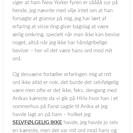
siger at ham New Yorker fyren er såååå sur på
hende, jeg nævnte med vilje intet om at han
forsøgte at gramse på mig, jeg har lært af
erfaring at visse ting giver bagslag at være
ærlig omkring, specielt når man ikke kan bevise
noget, altså når jeg ikke har håndgribelige
beviser – her vil det være hans ord mod mit
ord.
Og desværre fortæller erfaringen mig at mit
ord ikke altid er nok, det burde det selvfølgelig
være men ofte er det ikke, feks. dengang med
Anikas kæreste da vi gik på HHx hvor han i et
sommerhus på Fanø sagde til Anika at jeg
havde lagt an på ham – hvilket jeg
SELVFØLGELIG IKKE
havde, jeg havde jo selv
en kæreste, men det var mit ord mod hans og