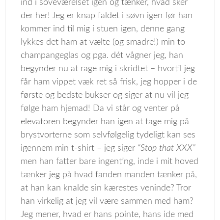
ind i soveværelset igen og tænker, hvad sker
der her! Jeg er knap faldet i søvn igen før han
kommer ind til mig i stuen igen, denne gang
lykkes det ham at vælte (og smadre!) min to
champangeglas og pga. dét vågner jeg, han
begynder nu at rage mig i skridtet – hvortil jeg
får ham vippet væk ret så frisk, jeg hopper i de
første og bedste bukser og siger at nu vil jeg
følge ham hjemad! Da vi står og venter på
elevatoren begynder han igen at tage mig på
brystvorterne som selvfølgelig tydeligt kan ses
igennem min t-shirt – jeg siger
“Stop that XXX”
men han fatter bare ingenting, inde i mit hoved
tænker jeg på hvad fanden manden tænker på,
at han kan knalde sin kærestes veninde? Tror
han virkelig at jeg vil være sammen med ham?
Jeg mener, hvad er hans pointe, hans ide med