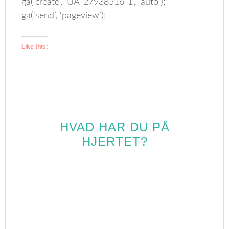
ga(‘create’, ‘UA-27938516-1’, ‘auto’);
ga(‘send’, ‘pageview’);
Like this:
HVAD HAR DU PÅ
HJERTET?