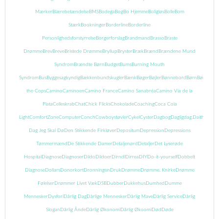
Mærker
Blærebetændelse
BMS
Bodega
Bog
Bo Hjemme
Boligløs
Bolle
Bom
Stærk
Bookninger
Borderline
Borderline
Personlighedsforstyrrelse
Borgerforslag
Brandmand
Brasso
Braste
Drømme
Brev
Breve
Bristede Drømme
Bryllup
Bryster
Bræk
Brænd
Brændene Mund
Syndrom
Brændte Børn
Budget
Bums
Burning Mouth
Syndrom
Bus
Byggesagkyndig
Bækkenbundskugler
Bænk
Bøger
Bøjler
Bønnebord
Børn
Børnebog
the Cops
Camino
Caminoen
Camino France
Camino Sanabréa
Camino Via de la
Plata
Celleskrab
Chat
Chick Flicks
Chokolade
Coaching
Coca Cola
Light
ComfortZone
Computer
Conch
Cowboystøvler
Cykel
Cyster
Dagbog
Dagligdag.
Daith
Danma
Dag Jeg Skal Dø
Den Stikkende Firkløver
Depositum
Depression
Depressions
Tømmermænd
De Stikkende Damer
Detaljenørd
Detaljer
Det Lyserøde
Hospital
Diagnose
Diagnoser
Dildo
Dildoer
Dirndl
Dirrea
DIY
Do-it-yourself
Dobbelt
Diagnose
Dollars
Donorkort
Dronningen
Druk
Drømme
Drømme. Knirke
Drømme
Følelser
Drømmer Livet Væk
DSB
Dubber
Dukkehus
Dumhed
Dumme
Mennesker
Dysfori
Dårlig Dag
Dårlige Mennesker
Dårlig Mave
Dårlig Service
Dårlig
Slogan
Dårlig Ånde
Dårlig Økonomi
Dårlig Økoomi
Død
Døde