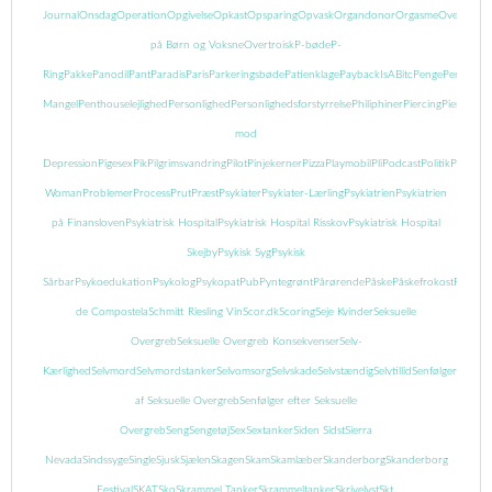
Journal
Onsdag
Operation
Opgivelse
Opkast
Opsparing
Opvask
Organdonor
Orgasme
Overgreb
på Børn og Voksne
Overtroisk
P-bøde
P-
Ring
Pakke
Panodil
Pant
Paradis
Paris
Parkeringsbøde
Patienklage
PaybackIsABitc
Penge
Pengeman
Mangel
Penthouselejlighed
Personlighed
Personlighedsforstyrrelse
Philiphiner
Piercing
Piercing
mod
Depression
Pigesex
Pik
Pilgrimsvandring
Pilot
Pinjekerner
Pizza
Playmobil
Pli
Podcast
Politik
Popcor
Woman
Problemer
Process
Prut
Præst
Psykiater
Psykiater-Lærling
Psykiatrien
Psykiatrien
på Finansloven
Psykiatrisk Hospital
Psykiatrisk Hospital Risskov
Psykiatrisk Hospital
Skejby
Psykisk Syg
Psykisk
Sårbar
Psykoedukation
Psykolog
Psykopat
Pub
Pyntegrønt
Pårørende
Påske
Påskefrokost
Pædofil
de Compostela
Schmitt Riesling Vin
Scor.dk
Scoring
Seje Kvinder
Seksuelle
Overgreb
Seksuelle Overgreb Konsekvenser
Selv-
Kærlighed
Selvmord
Selvmordstanker
Selvomsorg
Selvskade
Selvstændig
Selvtillid
Senfølger
Senføl
af Seksuelle Overgreb
Senfølger efter Seksuelle
Overgreb
Seng
Sengetøj
Sex
Sextanker
Siden Sidst
Sierra
Nevada
Sindssyge
Single
Sjusk
Sjælen
Skagen
Skam
Skamlæber
Skanderborg
Skanderborg
Festival
SKAT
Sko
Skrammel Tanker
Skrammeltanker
Skrivelyst
Skt.