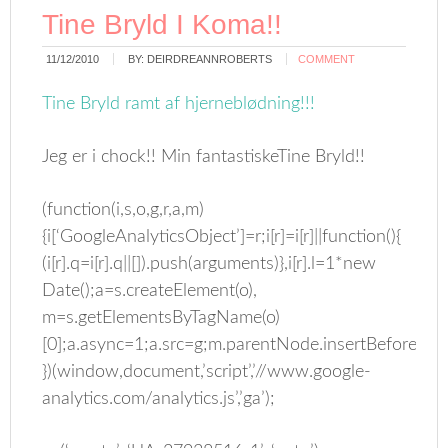
Tine Bryld I Koma!!
11/12/2010
BY:
DEIRDREANNROBERTS
COMMENT
Tine Bryld ramt af hjerneblødning!!!
Jeg er i chock!! Min fantastiskeTine Bryld!!
(function(i,s,o,g,r,a,m)
{i[‘GoogleAnalyticsObject’]=r;i[r]=i[r]||function(){
(i[r].q=i[r].q||[]).push(arguments)},i[r].l=1*new
Date();a=s.createElement(o),
m=s.getElementsByTagName(o)
[0];a.async=1;a.src=g;m.parentNode.insertBefore(a,m
})(window,document,’script’,’//www.google-
analytics.com/analytics.js’,’ga’);