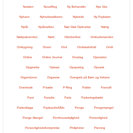
Nutiden
NuvaRing
Ny Behandler
Nye Sko
Nyhavn
Nyhedsstalkeren
Nykredit
Ny Psykiater
Nytår
Nytårsaften
Nær Død Oplevelse
Nærig
Nødprævention
Nørd
Oktoberfest
Ombudsmanden
Ombygning
Onani
Ond
Ondskabsfuld
Ondt
Online
Online Journal
Onsdag
Operation
Opgivelse
Opkast
Opsparing
Opvask
Organdonor
Orgasme
Overgreb på Børn og Voksne
Overtroisk
P-bøde
P-Ring
Pakke
Panodil
Pant
Paradis
Paris
Parkeringsbøde
Patienklage
PaybackIsABitc
Penge
Pengemangel
Penge Mangel
Penthouselejlighed
Personlighed
Personlighedsforstyrrelse
Philiphiner
Piercing