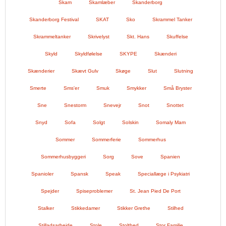
Skam
Skamlæber
Skanderborg
Skanderborg Festival
SKAT
Sko
Skrammel Tanker
Skrammeltanker
Skrivelyst
Skt. Hans
Skuffelse
Skyld
Skyldfølelse
SKYPE
Skænderi
Skænderier
Skævt Gulv
Skøge
Slut
Slutning
Smerte
Sms'er
Smuk
Smykker
Små Bryster
Sne
Snestorm
Snevejr
Snot
Snottet
Snyd
Sofa
Solgt
Solskin
Somaly Mam
Sommer
Sommerferie
Sommerhus
Sommerhusbyggeri
Sorg
Sove
Spanien
Spanioler
Spansk
Speak
Speciallæge i Psykiatri
Spejder
Spiseproblemer
St. Jean Pied De Port
Stalker
Stikkedamer
Stikker Grethe
Stilhed
Stilladsarbejde
Stole
Stolthed
Stor Familie