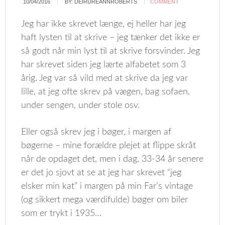
10/04/2016
BY:
DEIRDREANNROBERTS
COMMENT
Jeg har ikke skrevet længe, ej heller har jeg
haft lysten til at skrive – jeg tænker det ikke er
så godt når min lyst til at skrive forsvinder. Jeg
har skrevet siden jeg lærte alfabetet som 3
årig. Jeg var så vild med at skrive da jeg var
lille, at jeg ofte skrev på vægen, bag sofaen,
under sengen, under stole osv.
Eller også skrev jeg i bøger, i margen af
bøgerne – mine forældre plejet at flippe skråt
når de opdaget det, men i dag, 33-34 år senere
er det jo sjovt at se at jeg har skrevet “jeg
elsker min kat” i margen på min Far’s vintage
(og sikkert mega værdifulde) bøger om biler
som er trykt i 1935…