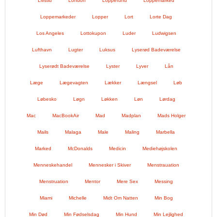
Livstid
London
Loppefund
Loppemarked
Loppemarkeder
Lopper
Lort
Lorte Dag
Los Angeles
Lottokupon
Luder
Ludwigsen
Lufthavn
Lugter
Luksus
Lyserød Badeværelse
Lyserødt Badeværelse
Lyster
Lyver
Lån
Læge
Lægevagten
Lækker
Længsel
Løb
Løbesko
Løgn
Løkken
Løn
Lørdag
Mac
MacBookAir
Mad
Madplan
Mads Holger
Mails
Malaga
Male
Maling
Marbella
Marked
McDonalds
Medicin
Mediehøjskolen
Menneskehandel
Mennesker i Skiver
Menstrauation
Menstruation
Mentor
Mere Sex
Messing
Miami
Michelle
Midt Om Natten
Min Bog
Min Død
Min Fødselsdag
Min Hund
Min Lejlighed