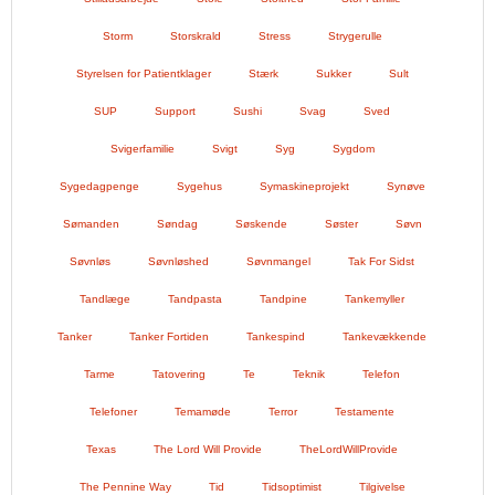
Storm
Storskrald
Stress
Strygerulle
Styrelsen for Patientklager
Stærk
Sukker
Sult
SUP
Support
Sushi
Svag
Sved
Svigerfamilie
Svigt
Syg
Sygdom
Sygedagpenge
Sygehus
Symaskineprojekt
Synøve
Sømanden
Søndag
Søskende
Søster
Søvn
Søvnløs
Søvnløshed
Søvnmangel
Tak For Sidst
Tandlæge
Tandpasta
Tandpine
Tankemyller
Tanker
Tanker Fortiden
Tankespind
Tankevækkende
Tarme
Tatovering
Te
Teknik
Telefon
Telefoner
Temamøde
Terror
Testamente
Texas
The Lord Will Provide
TheLordWillProvide
The Pennine Way
Tid
Tidsoptimist
Tilgivelse