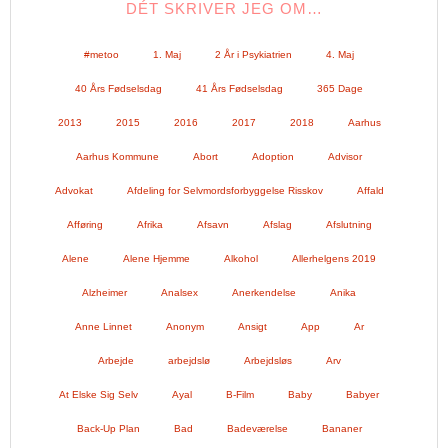
DÉT SKRIVER JEG OM…
#metoo
1. Maj
2 År i Psykiatrien
4. Maj
40 Års Fødselsdag
41 Års Fødselsdag
365 Dage
2013
2015
2016
2017
2018
Aarhus
Aarhus Kommune
Abort
Adoption
Advisor
Advokat
Afdeling for Selvmordsforbyggelse Risskov
Affald
Afføring
Afrika
Afsavn
Afslag
Afslutning
Alene
Alene Hjemme
Alkohol
Allerhelgens 2019
Alzheimer
Analsex
Anerkendelse
Anika
Anne Linnet
Anonym
Ansigt
App
Ar
Arbejde
arbejdslø
Arbejdsløs
Arv
At Elske Sig Selv
Ayal
B-Film
Baby
Babyer
Back-Up Plan
Bad
Badeværelse
Bananer