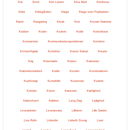
Kat
Kemi
Kim Larsen
Kina Mad
Kindness
Kirke
Kirkegården
Klage
Klage over Psykiatrien
Klamt
Klargøring
Kloak
Kniv
Knuste Drømme
Kobber
Koder
Kodere
Koldt
Kolonihave
Kommentar
Kommunikationsproblemer
Kondom
Kontanthjælp
Korrektur
Kranio Sakral
Kreativ
Krig
Krisemøde
Kristen
Kræmmer
Kræmmermarked
Kulde
Kunder
Kunstmaleren
Kupforsøg
Kursskifte
Kussomat
Kvalme
Kvinder
Kvium
Kærester
Kærlighed
København
Køkken
Lang Dag
Lejlighed
Leverpletter
Leverpostej
Lillebror
Lille Søster
Lina Rafn
Linkedin
Lisbeth Zornig
Livet