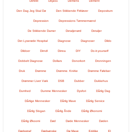
Defekt
Dejavu
Demens
Dement
Den Dag Jeg Skal Dø
Den Stikkende Firkløver
Depositum
Depression
Depressions Tømmermænd
De Stikkende Damer
Detaljenørd
Detaljer
Det Lyserøde Hospital
Diagnose
Diagnoser
Dildo
Dildoer
Dirndl
Dirrea
DIY
Do-it-yourself
Dobbelt Diagnose
Dollars
Donorkort
Dronningen
Druk
Drømme
Drømme. Knirke
Drømme Følelser
Drømmer Livet Væk
DSB
Dubber
Dukkehus
Dumhed
Dumme Mennesker
Dysfori
Dårlig Dag
Dårlige Mennesker
Dårlig Mave
Dårlig Service
Dårlig Slogan
Dårlig Ånde
Dårlig Økonomi
Dårlig Økoomi
Død
Døde Mennesker
Døden
Dødsstraf
Dødsønske
Dø Mave
Eddike
El