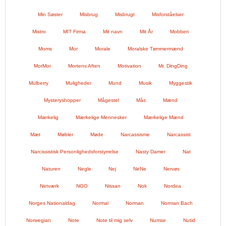
Min Søster
Misbrug
Misbrugt
Misforståelser
Mistro
MIT Firma
Mit navn
Mit År
Mobberi
Moms
Mor
Morale
Moralske Tømmermænd
MorMor
Mortens Aften
Motivation
Mr. DingDing
Mulberry
Muligheder
Mund
Musik
Myggestik
Mysteryshopper
Mågestel
Mås
Mænd
Mærkelig
Mærkelige Mennesker
Mærkelige Mænd
Mæt
Møbler
Møde
Narcassisme
Narcassist
Narcissistisk Personlighedsforstyrrelse
Nasty Damer
Nat
Naturen
Negle
Nej
NeNe
Nervøs
Netværk
NGO
Nissan
Nok
Nordea
Norges Nationaldag
Normal
Norman
Norman Bach
Norwegian
Note
Note til mig selv
Numse
Nutid