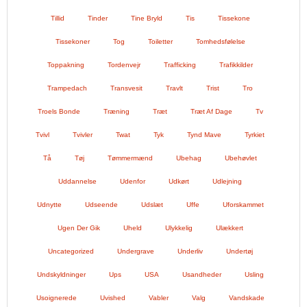
Tillid
Tinder
Tine Bryld
Tis
Tissekone
Tissekoner
Tog
Toiletter
Tomhedsfølelse
Toppakning
Tordenvejr
Trafficking
Trafikkilder
Trampedach
Transvesit
Travlt
Trist
Tro
Troels Bonde
Træning
Træt
Træt Af Dage
Tv
Tvivl
Tvivler
Twat
Tyk
Tynd Mave
Tyrkiet
Tå
Tøj
Tømmermænd
Ubehag
Ubehøvlet
Uddannelse
Udenfor
Udkørt
Udlejning
Udnytte
Udseende
Udslæt
Uffe
Uforskammet
Ugen Der Gik
Uheld
Ulykkelig
Ulækkert
Uncategorized
Undergrave
Underliv
Undertøj
Undskyldninger
Ups
USA
Usandheder
Usling
Usoignerede
Uvished
Vabler
Valg
Vandskade