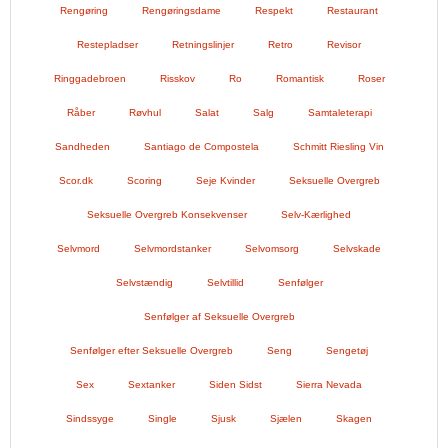
Rengøring
Rengøringsdame
Respekt
Restaurant
Restepladser
Retningslinjer
Retro
Revisor
Ringgadebroen
Risskov
Ro
Romantisk
Roser
Råber
Røvhul
Salat
Salg
Samtaleterapi
Sandheden
Santiago de Compostela
Schmitt Riesling Vin
Scor.dk
Scoring
Seje Kvinder
Seksuelle Overgreb
Seksuelle Overgreb Konsekvenser
Selv-Kærlighed
Selvmord
Selvmordstanker
Selvomsorg
Selvskade
Selvstændig
Selvtillid
Senfølger
Senfølger af Seksuelle Overgreb
Senfølger efter Seksuelle Overgreb
Seng
Sengetøj
Sex
Sextanker
Siden Sidst
Sierra Nevada
Sindssyge
Single
Sjusk
Sjælen
Skagen