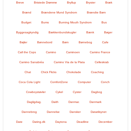
Breve
Bristede Drømme
Bryllup
Bryster
Bræk
Brænd
Brændene Mund Syndrom
Brændte Børn
Budget
Bums
Burning Mouth Syndrom
Bus
Byggesagkyndig
Bækkenbundskugler
Bænk
Bøger
Bøjler
Bønnebord
Børn
Børnebog
Cafe
Call the Cops
Camino
Caminoen
Camino France
Camino Sanabréa
Camino Via de la Plata
Celleskrab
Chat
Chick Flicks
Chokolade
Coaching
Coca Cola Light
ComfortZone
Computer
Conch
Cowboystøvler
Cykel
Cyster
Dagbog
Dagligdag.
Daith
Danmar.
Danmark
Dannebrog
Dannelse
Dansker
Datatilsynet
Date
Dating.dk
Daytona
Deadline
December