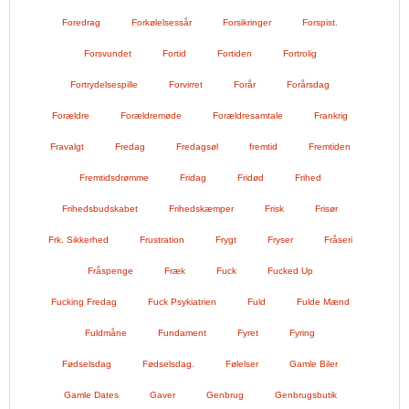
Foredrag
Forkølelsessår
Forsikringer
Forspist.
Forsvundet
Fortid
Fortiden
Fortrolig
Fortrydelsespille
Forvirret
Forår
Forårsdag
Forældre
Forældremøde
Forældresamtale
Frankrig
Fravalgt
Fredag
Fredagsøl
fremtid
Fremtiden
Fremtidsdrømme
Fridag
Fridød
Frihed
Frihedsbudskabet
Frihedskæmper
Frisk
Frisør
Frk. Sikkerhed
Frustration
Frygt
Fryser
Fråseri
Fråspenge
Fræk
Fuck
Fucked Up
Fucking Fredag
Fuck Psykiatrien
Fuld
Fulde Mænd
Fuldmåne
Fundament
Fyret
Fyring
Fødselsdag
Fødselsdag.
Følelser
Gamle Biler
Gamle Dates
Gaver
Genbrug
Genbrugsbutik