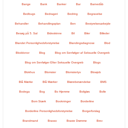
Bange
Bank
Banker
Bar
Barnedåb
Bedbugs
Bedrageri
Bedring
Begravelse
Behandler
Behandlingsplan
Ben
Bestyrelsesarbejde
Besøg på 5. Sal
Bideskinne
Bil
Biler
Billeder
Blandet Personlighedsforstyrrelse
Blandingsdiagnose
Blod
Bloddonor
Blog
Blog om Senfølger af Seksuelle Overgreb
Blog om Senfølger Efter Seksuelle Overgreb
Blogs
Blokhus
Blomster
Blomstertyv
Blowjob
Blå Mærke
Blå Mærker
Blærebetændelse
BMS
Bodega
Bog
Bo Hjemme
Boligløs
Bolle
Bom Stærk
Bookninger
Borderline
Borderline Personlighedsforstyrrelse
Borgerforslag
Brandmand
Brasso
Braste Drømme
Brev