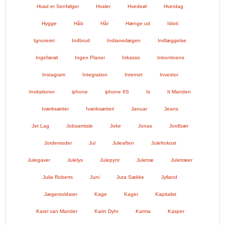
Hvad er Senfølger
Hvaler
Hvedeøl
Hverdag
Hygge
Håb
Hår
Hænge ud
Idioti
Ignoreret
Indbrud
Indianerlægen
Indlæggelse
Ingefærøl
Ingen Planer
Inkasso
Inkontinens
Instagram
Integration
Internet
Investor
Invitationer
iphone
iphone 6S
Is
It Manden
Iværksætter
Iværksætteri
Januar
Jeans
Jet Lag
Jobsamtale
Joke
Jonas
Jordbær
Jordemoder
Jul
Juleaften
Julefrokost
Julegaver
Julelys
Julepynt
Juletræ
Juletræer
Julia Roberts
Juni
Juta Sække
Jylland
Jægersoldater
Kage
Kager
Kapitalist
Karel van Mander
Karin Dyhr
Karma
Kasper