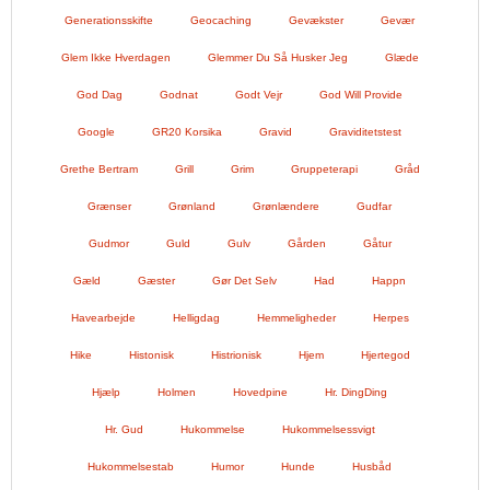
Generationsskifte
Geocaching
Gevækster
Gevær
Glem Ikke Hverdagen
Glemmer Du Så Husker Jeg
Glæde
God Dag
Godnat
Godt Vejr
God Will Provide
Google
GR20 Korsika
Gravid
Graviditetstest
Grethe Bertram
Grill
Grim
Gruppeterapi
Gråd
Grænser
Grønland
Grønlændere
Gudfar
Gudmor
Guld
Gulv
Gården
Gåtur
Gæld
Gæster
Gør Det Selv
Had
Happn
Havearbejde
Helligdag
Hemmeligheder
Herpes
Hike
Histonisk
Histrionisk
Hjem
Hjertegod
Hjælp
Holmen
Hovedpine
Hr. DingDing
Hr. Gud
Hukommelse
Hukommelsessvigt
Hukommelsestab
Humor
Hunde
Husbåd