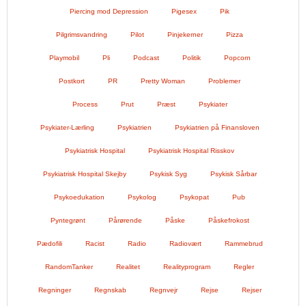
Piercing mod Depression
Pigesex
Pik
Pilgrimsvandring
Pilot
Pinjekerner
Pizza
Playmobil
Pli
Podcast
Politik
Popcorn
Postkort
PR
Pretty Woman
Problemer
Process
Prut
Præst
Psykiater
Psykiater-Lærling
Psykiatrien
Psykiatrien på Finansloven
Psykiatrisk Hospital
Psykiatrisk Hospital Risskov
Psykiatrisk Hospital Skejby
Psykisk Syg
Psykisk Sårbar
Psykoedukation
Psykolog
Psykopat
Pub
Pyntegrønt
Pårørende
Påske
Påskefrokost
Pædofili
Racist
Radio
Radiovært
Rammebrud
RandomTanker
Realitet
Realityprogram
Regler
Regninger
Regnskab
Regnvejr
Rejse
Rejser