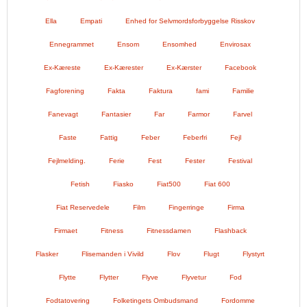
Ella
Empati
Enhed for Selvmordsforbyggelse Risskov
Ennegrammet
Ensom
Ensomhed
Envirosax
Ex-Kæreste
Ex-Kærester
Ex-Kærster
Facebook
Fagforening
Fakta
Faktura
fami
Familie
Fanevagt
Fantasier
Far
Farmor
Farvel
Faste
Fattig
Feber
Feberfri
Fejl
Fejlmelding.
Ferie
Fest
Fester
Festival
Fetish
Fiasko
Fiat500
Fiat 600
Fiat Reservedele
Film
Fingerringe
Firma
Firmaet
Fitness
Fitnessdamen
Flashback
Flasker
Flisemanden i Vivild
Flov
Flugt
Flystyrt
Flytte
Flytter
Flyve
Flyvetur
Fod
Fodtatovering
Folketingets Ombudsmand
Fordomme