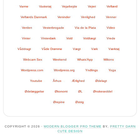
Varme
Vasketøj
Vejarbejde
Vejret
Velfærd
Velfærds Danmark
Veninder
Venlighed
Venner
Verden
Vesterbrogade
Via de la Plata
Video
Vinter
Vinterdæk
Vold
Voldtægt
Vrede
Våddragt
Våde Drømme
Vægt
Væk
Værktøj
Webcam Sex
Weekend
Whats'App
Wiltons
Wordpress.com
Wordpress.org
Yndlings
Yoga
Youtube
Århus
Ærlighed
Ødelagt
Ødelæggelse
Økonomi
ØL
Ønskeseddel
Ørepine
Østrig
COPYRIGHT © 2026 ·
MODERN BLOGGER PRO THEME
BY,
PRETTY DARN
CUTE DESIGN