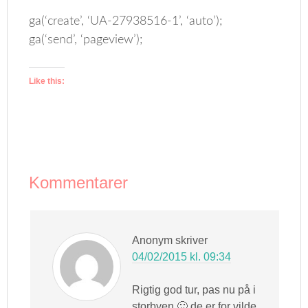
ga(‘create’, ‘UA-27938516-1’, ‘auto’);
ga(‘send’, ‘pageview’);
Like this:
Kommentarer
Anonym
skriver
04/02/2015 kl. 09:34
Rigtig god tur, pas nu på i
storbyen 🙂 de er for vilde