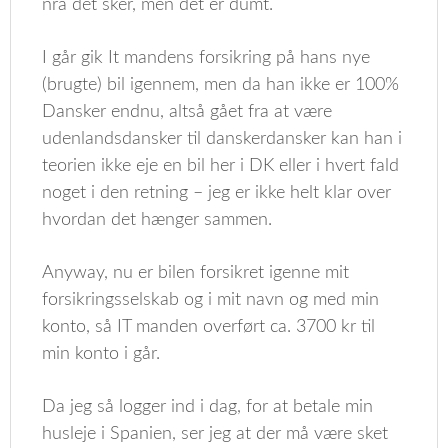
nrå det sker, men det er dumt.
I går gik It mandens forsikring på hans nye
(brugte) bil igennem, men da han ikke er 100%
Dansker endnu, altså gået fra at være
udenlandsdansker til danskerdansker kan han i
teorien ikke eje en bil her i DK eller i hvert fald
noget i den retning – jeg er ikke helt klar over
hvordan det hænger sammen.
Anyway, nu er bilen forsikret igenne mit
forsikringsselskab og i mit navn og med min
konto, så IT manden overført ca. 3700 kr til
min konto i går.
Da jeg så logger ind i dag, for at betale min
husleje i Spanien, ser jeg at der må være sket