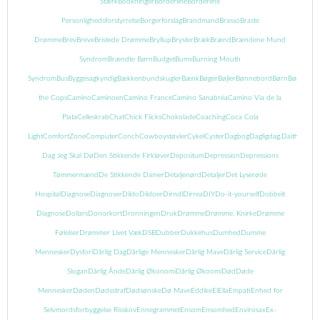
Stærk
Bookninger
Borderline
Borderline
Personlighedsforstyrrelse
Borgerforslag
Brandmand
Brasso
Braste
Drømme
Brev
Breve
Bristede Drømme
Bryllup
Bryster
Bræk
Brænd
Brændene Mund
Syndrom
Brændte Børn
Budget
Bums
Burning Mouth
Syndrom
Bus
Byggesagkyndig
Bækkenbundskugler
Bænk
Bøger
Bøjler
Bønnebord
Børn
Børnebog
the Cops
Camino
Caminoen
Camino France
Camino Sanabréa
Camino Via de la
Plata
Celleskrab
Chat
Chick Flicks
Chokolade
Coaching
Coca Cola
Light
ComfortZone
Computer
Conch
Cowboystøvler
Cykel
Cyster
Dagbog
Dagligdag.
Daith
Danma
Dag Jeg Skal Dø
Den Stikkende Firkløver
Depositum
Depression
Depressions
Tømmermænd
De Stikkende Damer
Detaljenørd
Detaljer
Det Lyserøde
Hospital
Diagnose
Diagnoser
Dildo
Dildoer
Dirndl
Dirrea
DIY
Do-it-yourself
Dobbelt
Diagnose
Dollars
Donorkort
Dronningen
Druk
Drømme
Drømme. Knirke
Drømme
Følelser
Drømmer Livet Væk
DSB
Dubber
Dukkehus
Dumhed
Dumme
Mennesker
Dysfori
Dårlig Dag
Dårlige Mennesker
Dårlig Mave
Dårlig Service
Dårlig
Slogan
Dårlig Ånde
Dårlig Økonomi
Dårlig Økoomi
Død
Døde
Mennesker
Døden
Dødsstraf
Dødsønske
Dø Mave
Eddike
El
Ella
Empati
Enhed for
Selvmordsforbyggelse Risskov
Ennegrammet
Ensom
Ensomhed
Envirosax
Ex-