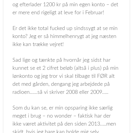
og efterlader 1200 kr på min egen konto – det
er mere end rigeligt at leve for i Februar!
Er det ikke total fucked up sindssygt at se min
konto? Jeg er så himmelhenrygt at jeg næsten
ikke kan trække vejret!
Sad lige og tænkte på hvornår jeg sidst har
kunnet se et 2 cifret beløb (altså i plus) på min
lønkonto og jeg tror vi skal tilbage til FØR alt
det med gården, dengang jeg arbejdede på
radioen……så vi skriver 2008 eller 2009…..
Som du kan se, er min opsparing ikke særlig
meget i brug – no wonder – faktisk har der
ikke været aktivitet på den siden 2013…..men
skidt, hvis jeg bare kan holde mig selv