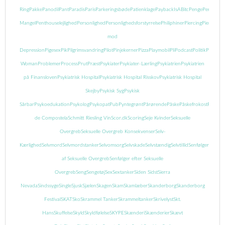
Ring
Pakke
Panodil
Pant
Paradis
Paris
Parkeringsbøde
Patienklage
PaybackIsABitc
Penge
Pengeman
Mangel
Penthouselejlighed
Personlighed
Personlighedsforstyrrelse
Philiphiner
Piercing
Piercing
mod
Depression
Pigesex
Pik
Pilgrimsvandring
Pilot
Pinjekerner
Pizza
Playmobil
Pli
Podcast
Politik
Popcor
Woman
Problemer
Process
Prut
Præst
Psykiater
Psykiater-Lærling
Psykiatrien
Psykiatrien
på Finansloven
Psykiatrisk Hospital
Psykiatrisk Hospital Risskov
Psykiatrisk Hospital
Skejby
Psykisk Syg
Psykisk
Sårbar
Psykoedukation
Psykolog
Psykopat
Pub
Pyntegrønt
Pårørende
Påske
Påskefrokost
Pædofil
de Compostela
Schmitt Riesling Vin
Scor.dk
Scoring
Seje Kvinder
Seksuelle
Overgreb
Seksuelle Overgreb Konsekvenser
Selv-
Kærlighed
Selvmord
Selvmordstanker
Selvomsorg
Selvskade
Selvstændig
Selvtillid
Senfølger
Senføl
af Seksuelle Overgreb
Senfølger efter Seksuelle
Overgreb
Seng
Sengetøj
Sex
Sextanker
Siden Sidst
Sierra
Nevada
Sindssyge
Single
Sjusk
Sjælen
Skagen
Skam
Skamlæber
Skanderborg
Skanderborg
Festival
SKAT
Sko
Skrammel Tanker
Skrammeltanker
Skrivelyst
Skt.
Hans
Skuffelse
Skyld
Skyldfølelse
SKYPE
Skænderi
Skænderier
Skævt