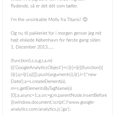
flydende, så er det dét som tæller.
I’m the unsinkable Molly fra Titanic! 🙂
Og nu til pakkeriet for i morgen genser jeg mit
højt elskede København for første gang siden
1. December 2013……
(function(i,s,o,g,r,a,m)
{i[‘GoogleAnalyticsObject’]=r;i[r]=i[r]||function(){
(i[r].q=i[r].q||[]).push(arguments)},i[r].l=1*new
Date();a=s.createElement(o),
m=s.getElementsByTagName(o)
[0];a.async=1;a.src=g;m.parentNode.insertBefore(a,m
})(window,document,’script’,’//www.google-
analytics.com/analytics.js’,’ga’);