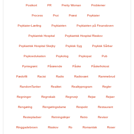
Postkort
PR
Pretty Woman
Problemer
Process
Prut
Præst
Psykiater
Psykiater-Lærling
Psykiatrien
Psykiatrien på Finansloven
Psykiatrisk Hospital
Psykiatrisk Hospital Risskov
Psykiatrisk Hospital Skejby
Psykisk Syg
Psykisk Sårbar
Psykoedukation
Psykolog
Psykopat
Pub
Pyntegrønt
Pårørende
Påske
Påskefrokost
Pædofili
Racist
Radio
Radiovært
Rammebrud
RandomTanker
Realitet
Realityprogram
Regler
Regninger
Regnskab
Regnvejr
Rejse
Rejser
Rengøring
Rengøringsdame
Respekt
Restaurant
Restepladser
Retningslinjer
Retro
Revisor
Ringgadebroen
Risskov
Ro
Romantisk
Roser