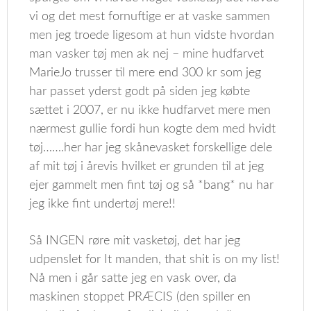
vi og det mest fornuftige er at vaske sammen
men jeg troede ligesom at hun vidste hvordan
man vasker tøj men ak nej – mine hudfarvet
MarieJo trusser til mere end 300 kr som jeg
har passet yderst godt på siden jeg købte
sættet i 2007, er nu ikke hudfarvet mere men
nærmest gullie fordi hun kogte dem med hvidt
tøj…….her har jeg skånevasket forskellige dele
af mit tøj i årevis hvilket er grunden til at jeg
ejer gammelt men fint tøj og så *bang* nu har
jeg ikke fint undertøj mere!!
Så INGEN røre mit vasketøj, det har jeg
udpenslet for It manden, that shit is on my list!
Nå men i går satte jeg en vask over, da
maskinen stoppet PRÆCIS (den spiller en