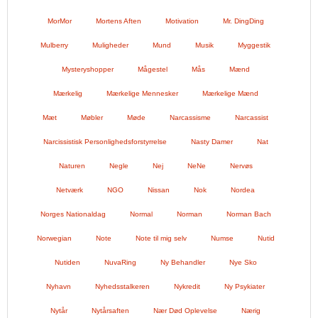
MorMor
Mortens Aften
Motivation
Mr. DingDing
Mulberry
Muligheder
Mund
Musik
Myggestik
Mysteryshopper
Mågestel
Mås
Mænd
Mærkelig
Mærkelige Mennesker
Mærkelige Mænd
Mæt
Møbler
Møde
Narcassisme
Narcassist
Narcissistisk Personlighedsforstyrrelse
Nasty Damer
Nat
Naturen
Negle
Nej
NeNe
Nervøs
Netværk
NGO
Nissan
Nok
Nordea
Norges Nationaldag
Normal
Norman
Norman Bach
Norwegian
Note
Note til mig selv
Numse
Nutid
Nutiden
NuvaRing
Ny Behandler
Nye Sko
Nyhavn
Nyhedsstalkeren
Nykredit
Ny Psykiater
Nytår
Nytårsaften
Nær Død Oplevelse
Nærig