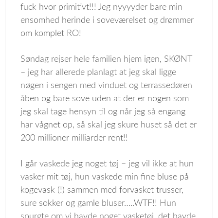
fuck hvor primitivt!!! Jeg nyyyyder bare min
ensomhed herinde i soveværelset og drømmer
om komplet RO!
Søndag rejser hele familien hjem igen, SKØNT
– jeg har allerede planlagt at jeg skal ligge
nøgen i sengen med vinduet og terrassedøren
åben og bare sove uden at der er nogen som
jeg skal tage hensyn til og når jeg så engang
har vågnet op, så skal jeg skure huset så det er
200 millioner milliarder rent!!
I går vaskede jeg noget tøj – jeg vil ikke at hun
vasker mit tøj, hun vaskede min fine bluse på
kogevask (!) sammen med forvasket trusser,
sure sokker og gamle bluser…..WTF!! Hun
spurgte om vi havde noget vasketøj, det havde