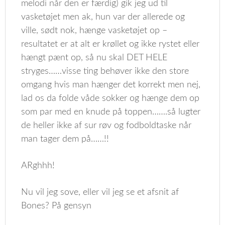
melodi når den er færdig) gik jeg ud til
vasketøjet men ak, hun var der allerede og
ville, sødt nok, hænge vasketøjet op –
resultatet er at alt er krøllet og ikke rystet eller
hængt pænt op, så nu skal DET HELE
stryges……visse ting behøver ikke den store
omgang hvis man hænger det korrekt men nej,
lad os da folde våde sokker og hænge dem op
som par med en knude på toppen…….så lugter
de heller ikke af sur røv og fodboldtaske når
man tager dem på……!!
ARghhh!
Nu vil jeg sove, eller vil jeg se et afsnit af
Bones? På gensyn