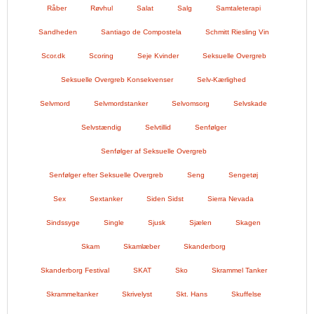
Råber
Røvhul
Salat
Salg
Samtaleterapi
Sandheden
Santiago de Compostela
Schmitt Riesling Vin
Scor.dk
Scoring
Seje Kvinder
Seksuelle Overgreb
Seksuelle Overgreb Konsekvenser
Selv-Kærlighed
Selvmord
Selvmordstanker
Selvomsorg
Selvskade
Selvstændig
Selvtillid
Senfølger
Senfølger af Seksuelle Overgreb
Senfølger efter Seksuelle Overgreb
Seng
Sengetøj
Sex
Sextanker
Siden Sidst
Sierra Nevada
Sindssyge
Single
Sjusk
Sjælen
Skagen
Skam
Skamlæber
Skanderborg
Skanderborg Festival
SKAT
Sko
Skrammel Tanker
Skrammeltanker
Skrivelyst
Skt. Hans
Skuffelse