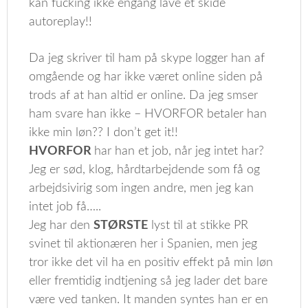
kan fucking ikke engang lave et skide
autoreplay!!
Da jeg skriver til ham på skype logger han af
omgående og har ikke været online siden på
trods af at han altid er online. Da jeg smser
ham svare han ikke – HVORFOR betaler han
ikke min løn?? I don’t get it!!
HVORFOR
har han et job, når jeg intet har?
Jeg er sød, klog, hårdtarbejdende som få og
arbejdsivirig som ingen andre, men jeg kan
intet job få…..
Jeg har den
STØRSTE
lyst til at stikke PR
svinet til aktionæren her i Spanien, men jeg
tror ikke det vil ha en positiv effekt på min løn
eller fremtidig indtjening så jeg lader det bare
være ved tanken. It manden syntes han er en