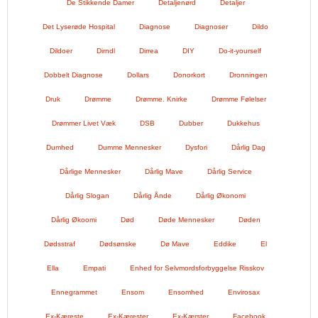
De Stikkende Damer
Detaljenørd
Detaljer
Det Lyserøde Hospital
Diagnose
Diagnoser
Dildo
Dildoer
Dirndl
Dirrea
DIY
Do-it-yourself
Dobbelt Diagnose
Dollars
Donorkort
Dronningen
Druk
Drømme
Drømme. Knirke
Drømme Følelser
Drømmer Livet Væk
DSB
Dubber
Dukkehus
Dumhed
Dumme Mennesker
Dysfori
Dårlig Dag
Dårlige Mennesker
Dårlig Mave
Dårlig Service
Dårlig Slogan
Dårlig Ånde
Dårlig Økonomi
Dårlig Økoomi
Død
Døde Mennesker
Døden
Dødsstraf
Dødsønske
Dø Mave
Eddike
El
Ella
Empati
Enhed for Selvmordsforbyggelse Risskov
Ennegrammet
Ensom
Ensomhed
Envirosax
Ex-Kæreste
Ex-Kærester
Ex-Kærster
Facebook