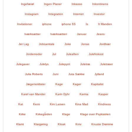
Ingefærøl
Ingen Planer
Inkasso
Inkontinens
Instagram
Integration
Internet
Investor
Invitationer
iphone
iphone 6S
Is
It Manden
Iværksætter
Iværksætteri
Januar
Jeans
Jet Lag
Jobsamtale
Joke
Jonas
Jordbær
Jordemoder
Jul
Juleaften
Julefrokost
Julegaver
Julelys
Julepynt
Juletræ
Juletræer
Julia Roberts
Juni
Juta Sække
Jylland
Jægersoldater
Kage
Kager
Kapitalist
Karel van Mander
Karin Dyhr
Karma
Kasper
Kat
Kemi
Kim Larsen
Kina Mad
Kindness
Kirke
Kirkegården
Klage
Klage over Psykiatrien
Klamt
Klargøring
Kloak
Kniv
Knuste Drømme