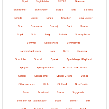
Skyld
Skyldfølelse
SKYPE
Skænderi
Skænderier
Skævt Gulv
Skøge
Slut
Slutning
Smerte
Sms'er
Smuk
Smykker
Små Bryster
Sne
Snestorm
Snevejr
Snot
Snottet
Snyd
Sofa
Solgt
Solskin
Somaly Mam
Sommer
Sommerferie
Sommerhus
Sommerhusbyggeri
Sorg
Sove
Spanien
Spanioler
Spansk
Speak
Speciallæge i Psykiatri
Spejder
Spiseproblemer
St. Jean Pied De Port
Stalker
Stikkedamer
Stikker Grethe
Stilhed
Stilladsarbejde
Stole
Stolthed
Stor Familie
Storm
Storskrald
Stress
Strygerulle
Styrelsen for Patientklager
Stærk
Sukker
Sult
SUP
Support
Sushi
Svag
Sved