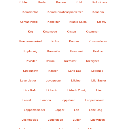
Kobber
Koder
Kodere
Koldt
Kolonihave
Kommentar
Kommunikationsproblemer
Kondom
Kontanthjælp
Korrektur
Kranio Sakral
Kreativ
Krig
Krisemøde
Kristen
Kræmmer
Kræmmermarked
Kulde
Kunder
Kunstmaleren
Kupforsøg
Kursskifte
Kussomat
Kvalme
Kvinder
Kvium
Kærester
Kærlighed
København
Køkken
Lang Dag
Lejlighed
Leverpletter
Leverpostej
Lillebror
Lille Søster
Lina Rafn
Linkedin
Lisbeth Zornig
Livet
Livstid
London
Loppefund
Loppemarked
Loppemarkeder
Lopper
Lort
Lorte Dag
Los Angeles
Lottokupon
Luder
Ludwigsen