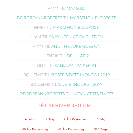
HMM
TIL
MAJ 2023
DEIRDREANNROBERTS
TIL
MARATHON BLOGPOST.
HMM
TIL
MARATHON BLOGPOST.
HMM
TIL
PÅ KANTEN AF EVIGHEDEN
HMM
TIL
AND THE JOKE GOES ON
HENRIK
TIL
DEL: 1 AF 2.
LINN
TIL
RANDOM TANKER #1
BØLLEMIS
TIL
SIDSTE SIDSTE INDLÆG I 2019
BØLLEMIS
TIL
SIDSTE INDLÆG I 2019
DEIRDREANNROBERTS
TIL
HÆVN AT ITS FINEST
DÉT SKRIVER JEG OM…
#metoo
1. Maj
2 År i Psykiatrien
4. Maj
40 Års Fødselsdag
41 Års Fødselsdag
365 Dage