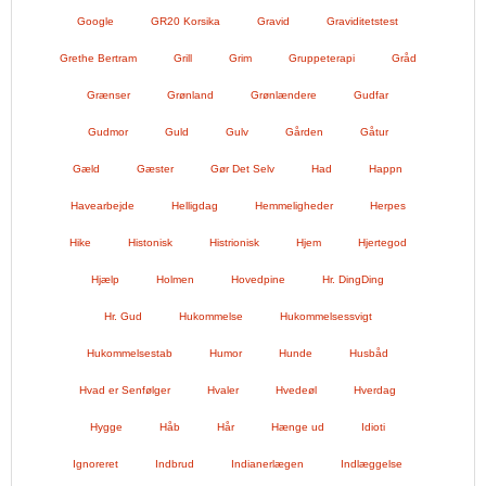
Google
GR20 Korsika
Gravid
Graviditetstest
Grethe Bertram
Grill
Grim
Gruppeterapi
Gråd
Grænser
Grønland
Grønlændere
Gudfar
Gudmor
Guld
Gulv
Gården
Gåtur
Gæld
Gæster
Gør Det Selv
Had
Happn
Havearbejde
Helligdag
Hemmeligheder
Herpes
Hike
Histonisk
Histrionisk
Hjem
Hjertegod
Hjælp
Holmen
Hovedpine
Hr. DingDing
Hr. Gud
Hukommelse
Hukommelsessvigt
Hukommelsestab
Humor
Hunde
Husbåd
Hvad er Senfølger
Hvaler
Hvedeøl
Hverdag
Hygge
Håb
Hår
Hænge ud
Idioti
Ignoreret
Indbrud
Indianerlægen
Indlæggelse