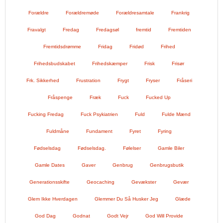
Forældre
Forældremøde
Forældresamtale
Frankrig
Fravalgt
Fredag
Fredagsøl
fremtid
Fremtiden
Fremtidsdrømme
Fridag
Fridød
Frihed
Frihedsbudskabet
Frihedskæmper
Frisk
Frisør
Frk. Sikkerhed
Frustration
Frygt
Fryser
Fråseri
Fråspenge
Fræk
Fuck
Fucked Up
Fucking Fredag
Fuck Psykiatrien
Fuld
Fulde Mænd
Fuldmåne
Fundament
Fyret
Fyring
Fødselsdag
Fødselsdag.
Følelser
Gamle Biler
Gamle Dates
Gaver
Genbrug
Genbrugsbutik
Generationsskifte
Geocaching
Gevækster
Gevær
Glem Ikke Hverdagen
Glemmer Du Så Husker Jeg
Glæde
God Dag
Godnat
Godt Vejr
God Will Provide