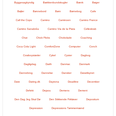
Byggesagkyndig
Bækkenbundskugler
Bænk
Bøger
Bøjler
Bønnebord
Børn
Børnebog
Cafe
Call the Cops
Camino
Caminoen
Camino France
Camino Sanabréa
Camino Via de la Plata
Celleskrab
Chat
Chick Flicks
Chokolade
Coaching
Coca Cola Light
ComfortZone
Computer
Conch
Cowboystøvler
Cykel
Cyster
Dagbog
Dagligdag.
Daith
Danmar.
Danmark
Dannebrog
Dannelse
Dansker
Datatilsynet
Date
Dating.dk
Daytona
Deadline
December
Defekt
Dejavu
Demens
Dement
Den Dag Jeg Skal Dø
Den Stikkende Firkløver
Depositum
Depression
Depressions Tømmermænd