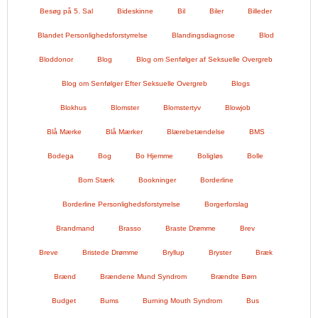
Besøg på 5. Sal
Bideskinne
Bil
Biler
Billeder
Blandet Personlighedsforstyrrelse
Blandingsdiagnose
Blod
Bloddonor
Blog
Blog om Senfølger af Seksuelle Overgreb
Blog om Senfølger Efter Seksuelle Overgreb
Blogs
Blokhus
Blomster
Blomstertyv
Blowjob
Blå Mærke
Blå Mærker
Blærebetændelse
BMS
Bodega
Bog
Bo Hjemme
Boligløs
Bolle
Bom Stærk
Bookninger
Borderline
Borderline Personlighedsforstyrrelse
Borgerforslag
Brandmand
Brasso
Braste Drømme
Brev
Breve
Bristede Drømme
Bryllup
Bryster
Bræk
Brænd
Brændene Mund Syndrom
Brændte Børn
Budget
Bums
Burning Mouth Syndrom
Bus