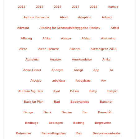
2013
2015
2016
2017
2018
Aarhus
Aarhus Kommune
Abort
Adoption
Advisor
Advokat
Afdeling for Selvmordsforbyggelse Risskov
Affald
Afføring
Afrika
Afsavn
Afslag
Afslutning
Alene
Alene Hjemme
Alkohol
Allerhelgens 2019
Alzheimer
Analsex
Anerkendelse
Anika
Anne Linnet
Anonym
Ansigt
App
Ar
Arbejde
arbejdslø
Arbejdsløs
Arv
At Elske Sig Selv
Ayal
B-Film
Baby
Babyer
Back-Up Plan
Bad
Badeværelse
Bananer
Bange
Bank
Banker
Bar
Barnedåb
Bedbugs
Bedrageri
Bedring
Begravelse
Behandler
Behandlingsplan
Ben
Bestyrelsesarbejde