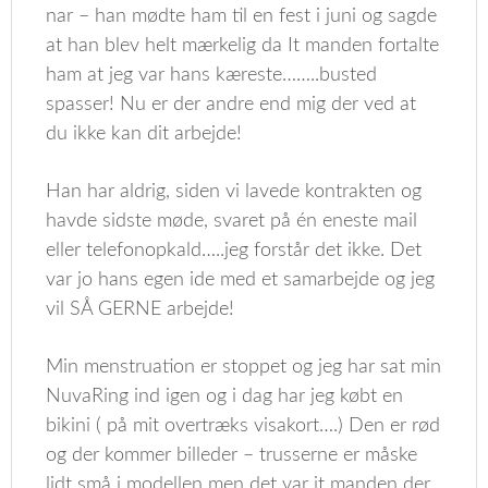
nar – han mødte ham til en fest i juni og sagde
at han blev helt mærkelig da It manden fortalte
ham at jeg var hans kæreste……..busted
spasser! Nu er der andre end mig der ved at
du ikke kan dit arbejde!
Han har aldrig, siden vi lavede kontrakten og
havde sidste møde, svaret på én eneste mail
eller telefonopkald…..jeg forstår det ikke. Det
var jo hans egen ide med et samarbejde og jeg
vil SÅ GERNE arbejde!
Min menstruation er stoppet og jeg har sat min
NuvaRing ind igen og i dag har jeg købt en
bikini ( på mit overtræks visakort….) Den er rød
og der kommer billeder – trusserne er måske
lidt små i modellen men det var it manden der