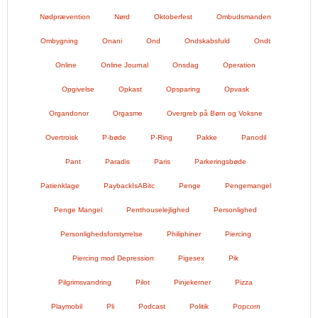
Nødprævention
Nørd
Oktoberfest
Ombudsmanden
Ombygning
Onani
Ond
Ondskabsfuld
Ondt
Online
Online Journal
Onsdag
Operation
Opgivelse
Opkast
Opsparing
Opvask
Organdonor
Orgasme
Overgreb på Børn og Voksne
Overtroisk
P-bøde
P-Ring
Pakke
Panodil
Pant
Paradis
Paris
Parkeringsbøde
Patienklage
PaybackIsABitc
Penge
Pengemangel
Penge Mangel
Penthouselejlighed
Personlighed
Personlighedsforstyrrelse
Philiphiner
Piercing
Piercing mod Depression
Pigesex
Pik
Pilgrimsvandring
Pilot
Pinjekerner
Pizza
Playmobil
Pli
Podcast
Politik
Popcorn