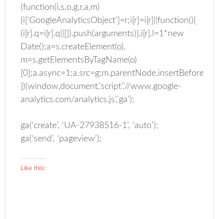
(function(i,s,o,g,r,a,m)
{i[‘GoogleAnalyticsObject’]=r;i[r]=i[r]||function(){
(i[r].q=i[r].q||[]).push(arguments)},i[r].l=1*new
Date();a=s.createElement(o),
m=s.getElementsByTagName(o)
[0];a.async=1;a.src=g;m.parentNode.insertBefore(a,m
})(window,document,’script’,’//www.google-
analytics.com/analytics.js’,’ga’);
ga(‘create’, ‘UA-27938516-1’, ‘auto’);
ga(‘send’, ‘pageview’);
Like this: