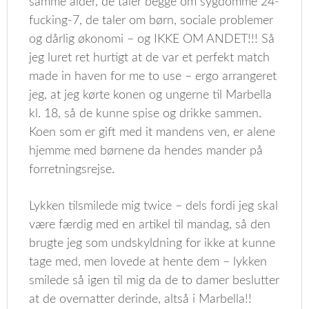
samme alder, de taler begge om sygdomme 24-
fucking-7, de taler om børn, sociale problemer
og dårlig økonomi – og IKKE OM ANDET!!! Så
jeg luret ret hurtigt at de var et perfekt match
made in haven for me to use – ergo arrangeret
jeg, at jeg kørte konen og ungerne til Marbella
kl. 18, så de kunne spise og drikke sammen.
Koen som er gift med it mandens ven, er alene
hjemme med børnene da hendes mander på
forretningsrejse.
Lykken tilsmilede mig twice – dels fordi jeg skal
være færdig med en artikel til mandag, så den
brugte jeg som undskyldning for ikke at kunne
tage med, men lovede at hente dem – lykken
smilede så igen til mig da de to damer beslutter
at de overnatter derinde, altså i Marbella!!