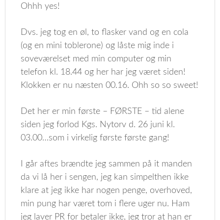
Ohhh yes!
Dvs. jeg tog en øl, to flasker vand og en cola
(og en mini toblerone) og låste mig inde i
soveværelset med min computer og min
telefon kl. 18.44 og her har jeg været siden!
Klokken er nu næsten 00.16. Ohh so so sweet!
Det her er min første – FØRSTE – tid alene
siden jeg forlod Kgs. Nytorv d. 26 juni kl.
03.00…som i virkelig første første gang!
I går aftes brændte jeg sammen på it manden
da vi lå her i sengen, jeg kan simpelthen ikke
klare at jeg ikke har nogen penge, overhoved,
min pung har været tom i flere uger nu. Ham
jeg laver PR for betaler ikke, jeg tror at han er