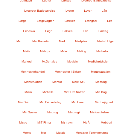
Lufthavn
Lugter
Luksus
Lyserød Badeværelse
Lyserødt Badeværelse
Lyster
Lyver
Lån
Læge
Lægevagten
Lækker
Længsel
Løb
Løbesko
Løgn
Løkken
Løn
Lørdag
Mac
MacBookAir
Mad
Madplan
Mads Holger
Mails
Malaga
Male
Maling
Marbella
Marked
McDonalds
Medicin
Mediehøjskolen
Menneskehandel
Mennesker i Skiver
Menstrauation
Menstruation
Mentor
Mere Sex
Messing
Miami
Michelle
Midt Om Natten
Min Bog
Min Død
Min Fødselsdag
Min Hund
Min Lejlighed
Min Søster
Misbrug
Misbrugt
Misforståelser
Mistro
MIT Firma
Mit navn
Mit År
Mobberi
Moms
Mor
Morale
Moralske Tømmermænd