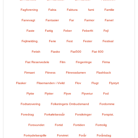
Fagforening
Fakta
Faktura
fami
Familie
Fanevagt
Fantasier
Far
Farmor
Farvel
Faste
Fattig
Feber
Feberfri
Fejl
Fejlmelding.
Ferie
Fest
Fester
Festival
Fetish
Fiasko
Fiat500
Fiat 600
Fiat Reservedele
Film
Fingerringe
Firma
Firmaet
Fitness
Fitnessdamen
Flashback
Flasker
Flisemanden i Vivild
Flov
Flugt
Flystyrt
Flytte
Flytter
Flyve
Flyvetur
Fod
Fodtatovering
Folketingets Ombudsmand
Fordomme
Foredrag
Forkølelsessår
Forsikringer
Forspist.
Forsvundet
Fortid
Fortiden
Fortrolig
Fortrydelsespille
Forvirret
Forår
Forårsdag