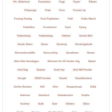
Frk. Sikkerhed
Frustration
Frygt
Fryser
Fråseri
Fråspenge
Fræk
Fuck
Fucked Up
Fucking Fredag
Fuck Psykiatrien
Fuld
Fulde Mænd
Fuldmåne
Fundament
Fyret
Fyring
Fødselsdag
Fødselsdag.
Følelser
Gamle Biler
Gamle Dates
Gaver
Genbrug
Genbrugsbutik
Generationsskifte
Geocaching
Gevækster
Gevær
Glem Ikke Hverdagen
Glemmer Du Så Husker Jeg
Glæde
God Dag
Godnat
Godt Vejr
God Will Provide
Google
GR20 Korsika
Gravid
Graviditetstest
Grethe Bertram
Grill
Grim
Gruppeterapi
Gråd
Grænser
Grønland
Grønlændere
Gudfar
Gudmor
Guld
Gulv
Gården
Gåtur