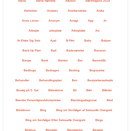
Alene
Alene Hjemme
Alkohol
Allerhelgens 2019
Alzheimer
Analsex
Anerkendelse
Anika
Anne Linnet
Anonym
Ansigt
App
Ar
Arbejde
arbejdslø
Arbejdsløs
Arv
At Elske Sig Selv
Ayal
B-Film
Baby
Babyer
Back-Up Plan
Bad
Badeværelse
Bananer
Bange
Bank
Banker
Bar
Barnedåb
Bedbugs
Bedrageri
Bedring
Begravelse
Behandler
Behandlingsplan
Ben
Bestyrelsesarbejde
Besøg på 5. Sal
Bideskinne
Bil
Biler
Billeder
Blandet Personlighedsforstyrrelse
Blandingsdiagnose
Blod
Bloddonor
Blog
Blog om Senfølger af Seksuelle Overgreb
Blog om Senfølger Efter Seksuelle Overgreb
Blogs
Blokhus
Blomster
Blomstertyv
Blowjob