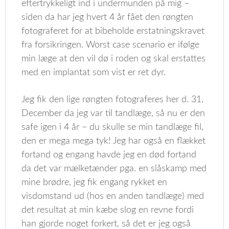
eftertrykkeligt ind i undermunden på mig –
siden da har jeg hvert 4 år fået den røngten
fotograferet for at bibeholde erstatningskravet
fra forsikringen. Worst case scenario er ifølge
min læge at den vil dø i roden og skal erstattes
med en implantat som vist er ret dyr.
Jeg fik den lige røngten fotograferes her d. 31.
December da jeg var til tandlæge, så nu er den
safe igen i 4 år – du skulle se min tandlæge fil,
den er mega mega tyk! Jeg har også en flækket
fortand og engang havde jeg en død fortand
da det var mælketænder pga. en slåskamp med
mine brødre, jeg fik engang rykket en
visdomstand ud (hos en anden tandlæge) med
det resultat at min kæbe slog en revne fordi
han gjorde noget forkert, så det er jeg også