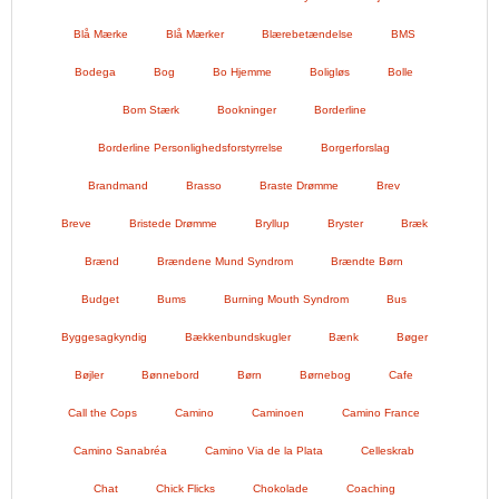
Blå Mærke
Blå Mærker
Blærebetændelse
BMS
Bodega
Bog
Bo Hjemme
Boligløs
Bolle
Bom Stærk
Bookninger
Borderline
Borderline Personlighedsforstyrrelse
Borgerforslag
Brandmand
Brasso
Braste Drømme
Brev
Breve
Bristede Drømme
Bryllup
Bryster
Bræk
Brænd
Brændene Mund Syndrom
Brændte Børn
Budget
Bums
Burning Mouth Syndrom
Bus
Byggesagkyndig
Bækkenbundskugler
Bænk
Bøger
Bøjler
Bønnebord
Børn
Børnebog
Cafe
Call the Cops
Camino
Caminoen
Camino France
Camino Sanabréa
Camino Via de la Plata
Celleskrab
Chat
Chick Flicks
Chokolade
Coaching