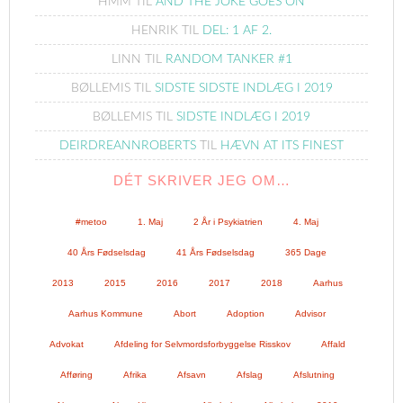
HMM
TIL
AND THE JOKE GOES ON
HENRIK
TIL
DEL: 1 AF 2.
LINN
TIL
RANDOM TANKER #1
BØLLEMIS
TIL
SIDSTE SIDSTE INDLÆG I 2019
BØLLEMIS
TIL
SIDSTE INDLÆG I 2019
DEIRDREANNROBERTS
TIL
HÆVN AT ITS FINEST
DÉT SKRIVER JEG OM…
#metoo
1. Maj
2 År i Psykiatrien
4. Maj
40 Års Fødselsdag
41 Års Fødselsdag
365 Dage
2013
2015
2016
2017
2018
Aarhus
Aarhus Kommune
Abort
Adoption
Advisor
Advokat
Afdeling for Selvmordsforbyggelse Risskov
Affald
Afføring
Afrika
Afsavn
Afslag
Afslutning