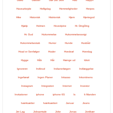
Gæld
Gæster
Gør Det Selv
Had
Happn
Havearbejde
Helligdag
Hemmeligheder
Herpes
Hike
Histonisk
Histrionisk
Hjem
Hjertegod
Hjælp
Holmen
Hovedpine
Hr. DingDing
Hr. Gud
Hukommelse
Hukommelsessvigt
Hukommelsestab
Humor
Hunde
Husbåd
Hvad er Senfølger
Hvaler
Hvedeøl
Hverdag
Hygge
Håb
Hår
Hænge ud
Idioti
Ignoreret
Indbrud
Indianerlægen
Indlæggelse
Ingefærøl
Ingen Planer
Inkasso
Inkontinens
Instagram
Integration
Internet
Investor
Invitationer
iphone
iphone 6S
Is
It Manden
Iværksætter
Iværksætteri
Januar
Jeans
Jet Lag
Jobsamtale
Joke
Jonas
Jordbær