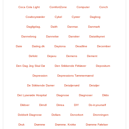
Coca Cola Light
ComfortZone
Computer
Conch
Cowboystøvler
Cykel
Cyster
Dagbog
Dagligdag.
Daith
Danmar.
Danmark
Dannebrog
Dannelse
Dansker
Datatilsynet
Date
Dating.dk
Daytona
Deadline
December
Defekt
Dejavu
Demens
Dement
Den Dag Jeg Skal Dø
Den Stikkende Firkløver
Depositum
Depression
Depressions Tømmermænd
De Stikkende Damer
Detaljenørd
Detaljer
Det Lyserøde Hospital
Diagnose
Diagnoser
Dildo
Dildoer
Dirndl
Dirrea
DIY
Do-it-yourself
Dobbelt Diagnose
Dollars
Donorkort
Dronningen
Druk
Drømme
Drømme. Knirke
Drømme Følelser