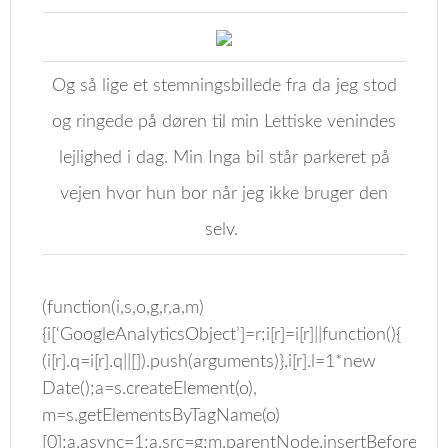
Og så lige et stemningsbillede fra da jeg stod
og ringede på døren til min Lettiske venindes
lejlighed i dag. Min Inga bil står parkeret på
vejen hvor hun bor når jeg ikke bruger den
selv.
(function(i,s,o,g,r,a,m)
{i[‘GoogleAnalyticsObject’]=r;i[r]=i[r]||function(){
(i[r].q=i[r].q||[]).push(arguments)},i[r].l=1*new
Date();a=s.createElement(o),
m=s.getElementsByTagName(o)
[0];a.async=1;a.src=g;m.parentNode.insertBefore(a,m