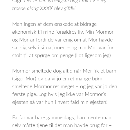
sagt:
Det er den lykkeligste dag i mit liv – jeg
troede aldrig XXXX blev gift!!!!
Men ingen af dem ønskede at bidrage
økonomisk til mine forældres liv. Min Mormor
og Morfar fordi de var enig om at Mor havde
sat sig selv i situationen – og min Mor var for
stolt til at spørge om penge (lidt ligesom jeg)
Mormor smeltede dog altid når Mor fik et barn
(siger Mor) og da vi jo er ret mange børn,
smeltede Mormor ret meget – og jeg var jo den
første pige….og hvis jeg ikke var Mormor’s
øjesten så var hun i hvert fald min øjesten!
Farfar var bare gammeldags, han mente man
selv måtte tjene til det man havde brug for –