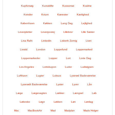
Kupforsøg
Kursskifte
Kussomat
Kvalme
Kvinder
Kvium
Kærester
Kærlighed
København
Køkken
Lang Dag
Lejlighed
Leverpletter
Leverpostej
Lillebror
Lille Søster
Lina Rafn
Linkedin
Lisbeth Zornig
Livet
Livstid
London
Loppefund
Loppemarked
Loppemarkeder
Lopper
Lort
Lorte Dag
Los Angeles
Lottokupon
Luder
Ludwigsen
Lufthavn
Lugter
Luksus
Lyserød Badeværelse
Lyserødt Badeværelse
Lyster
Lyver
Lån
Læge
Lægevagten
Lækker
Længsel
Løb
Løbesko
Løgn
Løkken
Løn
Lørdag
Mac
MacBookAir
Mad
Madplan
Mads Holger