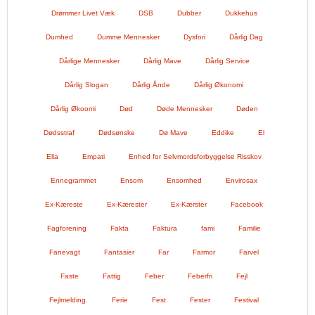
Drømmer Livet Væk
DSB
Dubber
Dukkehus
Dumhed
Dumme Mennesker
Dysfori
Dårlig Dag
Dårlige Mennesker
Dårlig Mave
Dårlig Service
Dårlig Slogan
Dårlig Ånde
Dårlig Økonomi
Dårlig Økoomi
Død
Døde Mennesker
Døden
Dødsstraf
Dødsønske
Dø Mave
Eddike
El
Ella
Empati
Enhed for Selvmordsforbyggelse Risskov
Ennegrammet
Ensom
Ensomhed
Envirosax
Ex-Kæreste
Ex-Kærester
Ex-Kærster
Facebook
Fagforening
Fakta
Faktura
fami
Familie
Fanevagt
Fantasier
Far
Farmor
Farvel
Faste
Fattig
Feber
Feberfri
Fejl
Fejlmelding.
Ferie
Fest
Fester
Festival