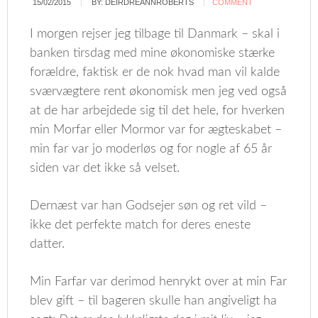
15/02/2015
BY:
DEIRDREANNROBERTS
COMMENT
I morgen rejser jeg tilbage til Danmark – skal i
banken tirsdag med mine økonomiske stærke
forældre, faktisk er de nok hvad man vil kalde
sværvægtere rent økonomisk men jeg ved også
at de har arbejdede sig til det hele, for hverken
min Morfar eller Mormor var for ægteskabet –
min far var jo moderløs og for nogle af 65 år
siden var det ikke så velset.
Dernæst var han Godsejer søn og ret vild –
ikke det perfekte match for deres eneste
datter.
Min Farfar var derimod henrykt over at min Far
blev gift – til bageren skulle han angiveligt ha