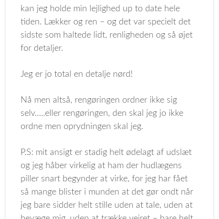
kan jeg holde min lejlighed up to date hele
tiden. Lækker og ren – og det var specielt det
sidste som haltede lidt, renligheden og så øjet
for detaljer.
Jeg er jo total en detalje nørd!
Nå men altså, rengøringen ordner ikke sig
selv…..eller rengøringen, den skal jeg jo ikke
ordne men oprydningen skal jeg.
P.S: mit ansigt er stadig helt ødelagt af udslæt
og jeg håber virkelig at ham der hudlægens
piller snart begynder at virke, for jeg har fået
så mange blister i munden at det gør ondt når
jeg bare sidder helt stille uden at tale, uden at
bevæge mig, uden at trække vejret – bare helt