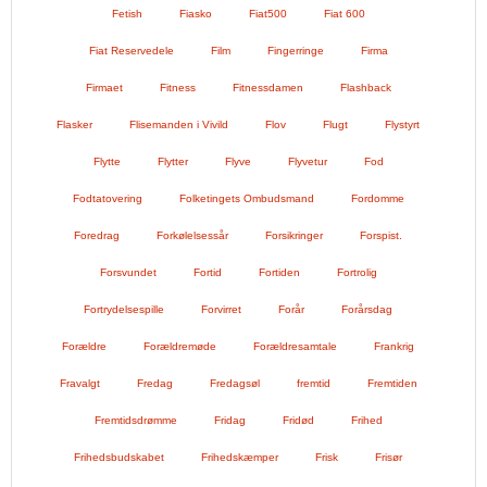
Fetish
Fiasko
Fiat500
Fiat 600
Fiat Reservedele
Film
Fingerringe
Firma
Firmaet
Fitness
Fitnessdamen
Flashback
Flasker
Flisemanden i Vivild
Flov
Flugt
Flystyrt
Flytte
Flytter
Flyve
Flyvetur
Fod
Fodtatovering
Folketingets Ombudsmand
Fordomme
Foredrag
Forkølelsessår
Forsikringer
Forspist.
Forsvundet
Fortid
Fortiden
Fortrolig
Fortrydelsespille
Forvirret
Forår
Forårsdag
Forældre
Forældremøde
Forældresamtale
Frankrig
Fravalgt
Fredag
Fredagsøl
fremtid
Fremtiden
Fremtidsdrømme
Fridag
Fridød
Frihed
Frihedsbudskabet
Frihedskæmper
Frisk
Frisør