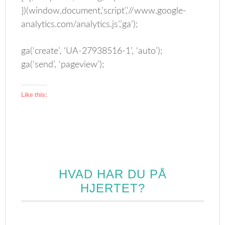
})(window,document,’script’,’//www.google-
analytics.com/analytics.js’,’ga’);
ga(‘create’, ‘UA-27938516-1’, ‘auto’);
ga(‘send’, ‘pageview’);
Like this:
HVAD HAR DU PÅ
HJERTET?