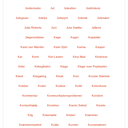
Jordemoder
Jul
Juleaften
Julefrokost
Julegaver
Julelys
Julepynt
Juletræ
Juletræer
Julia Roberts
Juni
Juta Sække
Jylland
Jægersoldater
Kage
Kager
Kapitalist
Karel van Mander
Karin Dyhr
Karma
Kasper
Kat
Kemi
Kim Larsen
Kina Mad
Kindness
Kirke
Kirkegården
Klage
Klage over Psykiatrien
Klamt
Klargøring
Kloak
Kniv
Knuste Drømme
Kobber
Koder
Kodere
Koldt
Kolonihave
Kommentar
Kommunikationsproblemer
Kondom
Kontanthjælp
Korrektur
Kranio Sakral
Kreativ
Krig
Krisemøde
Kristen
Kræmmer
Kræmmermarked
Kulde
Kunder
Kunstmaleren