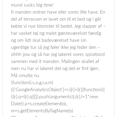
mund sucks big time!
It manden ordner have eller vores lille have. En
del af terrassen er lavet om til et bed og i går
købte vi nye blomster til bedet. Jeg slapper af –
har vasket tøj og malet gæsteværelset færdig
og om lidt skal badeværelset have sin
ugentlige tur så jeg føler ikke jeg feder den –
ohhh jow og så har jeg lakeret vores spisebord
sammen med it manden. Malingen skallet af
men nu har vi lakeret det og det er fint igen.
Må smutte nu
(function(i,s,o,g,r,a,m)
{i[‘GoogleAnalyticsObject’]=r;i[r]=i[r]||function(){
(i[r].q=i[r].q||[]).push(arguments)},i[r].l=1*new
Date();a=s.createElement(o),
m=s.getElementsByTagName(o)