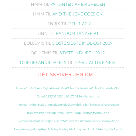
HMM
TIL
PÅ KANTEN AF EVIGHEDEN
HMM
TIL
AND THE JOKE GOES ON
HENRIK
TIL
DEL: 1 AF 2.
LINN
TIL
RANDOM TANKER #1
BØLLEMIS
TIL
SIDSTE SIDSTE INDLÆG I 2019
BØLLEMIS
TIL
SIDSTE INDLÆG I 2019
DEIRDREANNROBERTS
TIL
HÆVN AT ITS FINEST
DÉT SKRIVER JEG OM…
#metoo
1. Maj
2 År i Psykiatrien
4. Maj
40 Års Fødselsdag
41 Års Fødselsdag
365
Dage
2013
2015
2016
2017
2018
Aarhus
Aarhus
Kommune
Abort
Adoption
Advisor
Advokat
Afdeling for Selvmordsforbyggelse
Risskov
Affald
Afføring
Afrika
Afsavn
Afslag
Afslutning
Alene
Alene
Hjemme
Alkohol
Allerhelgens 2019
Alzheimer
Analsex
Anerkendelse
Anika
Anne
Linnet
Anonym
Ansigt
App
Ar
Arbejde
arbejdslø
Arbejdsløs
Arv
At Elske Sig Selv
Ayal
B-