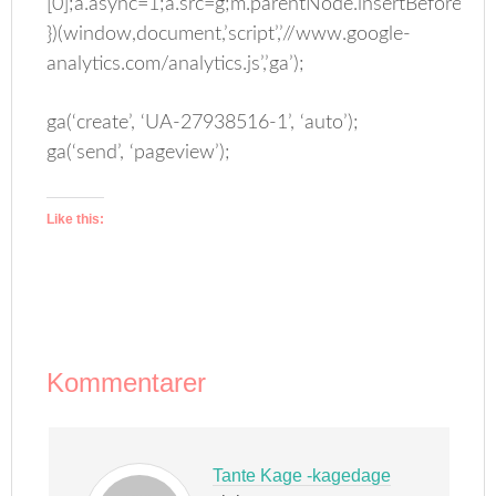
[0];a.async=1;a.src=g;m.parentNode.insertBefore(a,m
})(window,document,’script’,’//www.google-
analytics.com/analytics.js’,’ga’);
ga(‘create’, ‘UA-27938516-1’, ‘auto’);
ga(‘send’, ‘pageview’);
Like this:
Kommentarer
Tante Kage -kagedage