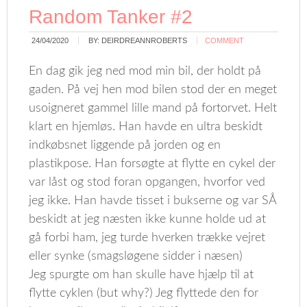
Random Tanker #2
24/04/2020
BY:
DEIRDREANNROBERTS
COMMENT
En dag gik jeg ned mod min bil, der holdt på
gaden. På vej hen mod bilen stod der en meget
usoigneret gammel lille mand på fortorvet. Helt
klart en hjemløs. Han havde en ultra beskidt
indkøbsnet liggende på jorden og en
plastikpose. Han forsøgte at flytte en cykel der
var låst og stod foran opgangen, hvorfor ved
jeg ikke. Han havde tisset i bukserne og var SÅ
beskidt at jeg næsten ikke kunne holde ud at
gå forbi ham, jeg turde hverken trække vejret
eller synke (smagsløgene sidder i næsen)
Jeg spurgte om han skulle have hjælp til at
flytte cyklen (but why?) Jeg flyttede den for