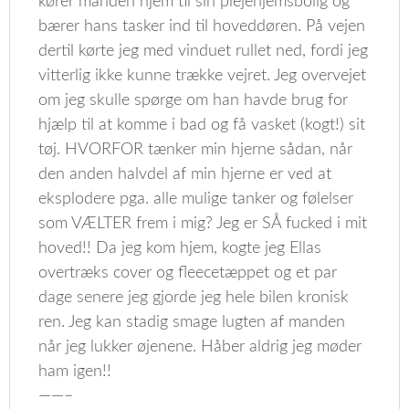
kører manden hjem til sin plejehjemsbolig og
bærer hans tasker ind til hoveddøren. På vejen
dertil kørte jeg med vinduet rullet ned, fordi jeg
vitterlig ikke kunne trække vejret. Jeg overvejet
om jeg skulle spørge om han havde brug for
hjælp til at komme i bad og få vasket (kogt!) sit
tøj. HVORFOR tænker min hjerne sådan, når
den anden halvdel af min hjerne er ved at
eksplodere pga. alle mulige tanker og følelser
som VÆLTER frem i mig? Jeg er SÅ fucked i mit
hoved!! Da jeg kom hjem, kogte jeg Ellas
overtræks cover og fleecetæppet og et par
dage senere jeg gjorde jeg hele bilen kronisk
ren. Jeg kan stadig smage lugten af manden
når jeg lukker øjenene. Håber aldrig jeg møder
ham igen!!
——–