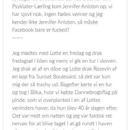
Psykiater-Lærling kom Jennifer Aniston op, vi
har sjovt nok, ingen fælles venner og jeg
kender ikke Jennifer Aniston, så måske
Facebook bare er fucked?
——–
Jeg mødtes med Lotte en fredag og drak
fredagsøl i bilen og mens vi gik en tur i skoven.
Jeg drak øl af en dåse og Lotte drak Rosevin af
en kop fra Sunset Boulevard, så det var kun
mig der så trashy ud. Bagefter kørte vi en tur
og tog i Bilka, hvor vi købte Dannebrogsflag på
pinde, som vi overplanted i en af Lottes
veninders haver, da hun blev 40 år dagen efter.
Det var midt om natten og jeg var faktisk ret
nervøs for at blive taget i at gå rundt i haven