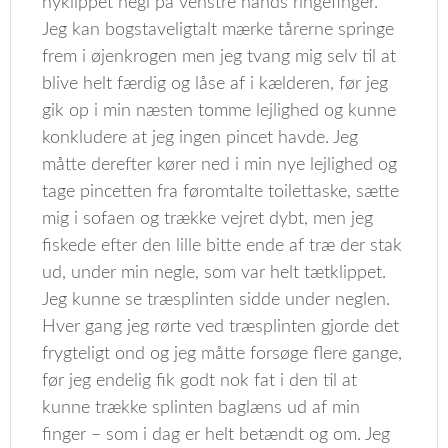
nyklippet negl på venstre hånds ringefinger.
Jeg kan bogstaveligtalt mærke tårerne springe
frem i øjenkrogen men jeg tvang mig selv til at
blive helt færdig og låse af i kælderen, før jeg
gik op i min næsten tomme lejlighed og kunne
konkludere at jeg ingen pincet havde. Jeg
måtte derefter kører ned i min nye lejlighed og
tage pincetten fra føromtalte toilettaske, sætte
mig i sofaen og trække vejret dybt, men jeg
fiskede efter den lille bitte ende af træ der stak
ud, under min negle, som var helt tætklippet.
Jeg kunne se træsplinten sidde under neglen.
Hver gang jeg rørte ved træsplinten gjorde det
frygteligt ond og jeg måtte forsøge flere gange,
før jeg endelig fik godt nok fat i den til at
kunne trække splinten baglæns ud af min
finger – som i dag er helt betændt og om. Jeg