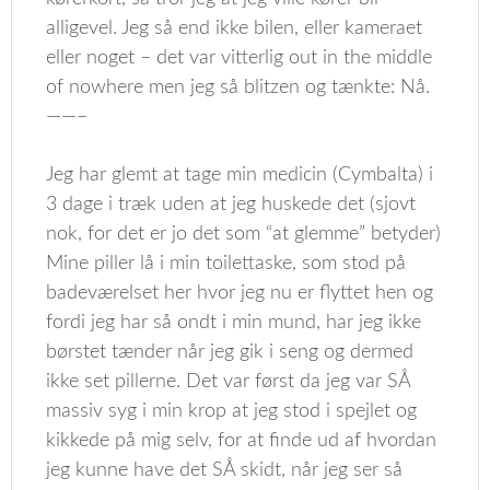
alligevel. Jeg så end ikke bilen, eller kameraet
eller noget – det var vitterlig out in the middle
of nowhere men jeg så blitzen og tænkte: Nå.
——–
Jeg har glemt at tage min medicin (Cymbalta) i
3 dage i træk uden at jeg huskede det (sjovt
nok, for det er jo det som “at glemme” betyder)
Mine piller lå i min toilettaske, som stod på
badeværelset her hvor jeg nu er flyttet hen og
fordi jeg har så ondt i min mund, har jeg ikke
børstet tænder når jeg gik i seng og dermed
ikke set pillerne. Det var først da jeg var SÅ
massiv syg i min krop at jeg stod i spejlet og
kikkede på mig selv, for at finde ud af hvordan
jeg kunne have det SÅ skidt, når jeg ser så