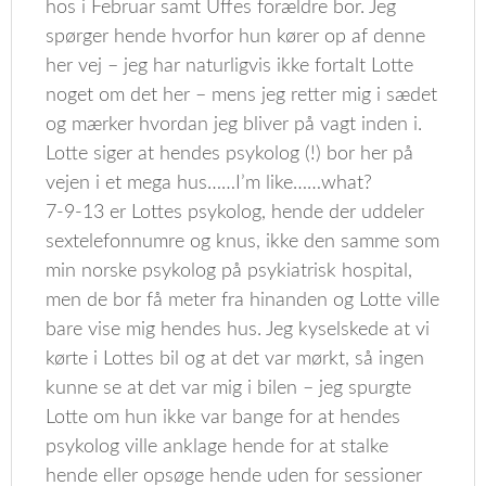
hos i Februar samt Uffes forældre bor. Jeg
spørger hende hvorfor hun kører op af denne
her vej – jeg har naturligvis ikke fortalt Lotte
noget om det her – mens jeg retter mig i sædet
og mærker hvordan jeg bliver på vagt inden i.
Lotte siger at hendes psykolog (!) bor her på
vejen i et mega hus……I’m like……what?
7-9-13 er Lottes psykolog, hende der uddeler
sextelefonnumre og knus, ikke den samme som
min norske psykolog på psykiatrisk hospital,
men de bor få meter fra hinanden og Lotte ville
bare vise mig hendes hus. Jeg kyselskede at vi
kørte i Lottes bil og at det var mørkt, så ingen
kunne se at det var mig i bilen – jeg spurgte
Lotte om hun ikke var bange for at hendes
psykolog ville anklage hende for at stalke
hende eller opsøge hende uden for sessioner