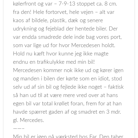
kølerfront og var – 7-9-13 stoppet ca. 8 cm.
fra den! Hele fortorvet, hele vejen – alt var
kaos af bildele, plastik, dæk og senere
udrykning og fejeblad der hentede biler. Der
var endda smadrede dele inde bag vores port,
som var lige ud for hvor Mercedesen holdt.
Hold nu kæft hvor kunne jeg ikke magte
endnu en trafikulykke med min bil!
Mercedesen kommer nok ikke ud og kører igen
og manden i bilen der kørte som en idiot, stod
selv ud af sin bil og fejlede ikke noget – faktisk
så han ud til at være mere vred over at hans
egen bil var total krøllet foran, frem for at han
havde spærret gaden af og smadret en 3 mdr.
gl. Mercedes.
——–
Min bil er igen på værksted hos Far. Den taber