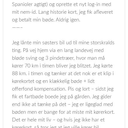
Spanioler agtigt) og oprette et nyt log-in med
mit nem-id. Lang historie kort, jeg fik afleveret
og betalt min bøde. Aldrig igen.
——–
Jeg lånte min søsters bil ud til mine storskralds
ting. På vej hjem via en lang landevej med
bløde sving og 3 pindetræer, hvor man må
kører 70 km i timen bliver jeg blitzet. Jeg kørte
88 km. i timen og tænker at det nok er et klip i
kørekortet og en klækkelig bøde + lidt
offerfond kompensation. Pis og lort – sidst jeg
fik et fartbøde boede jeg på gården. Jeg gider
end ikke at tænke på det – jeg er ligeglad med
bøden men er bange for at miste mit kørerkort.
Det er hele mit liv – og hvis jeg ikke har et
kørerkort, så tror jeg at jeg ville kører bil