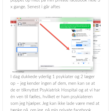
poppet op midt på min private facebook hele 3
x gange. Senest i går aftes
I dag dukkede yderlig 1 psykiater og 2 læger
op – jeg kender ingen af dem, men kan se at
de er tilknyttet Psykiatrisk Hospital og at vi har
én ven til fælles, hvilket er ham psykiateren
som jeg hjælper. Jeg kan ikke lade være med at
tænke på, om jeg, på min private facebook,