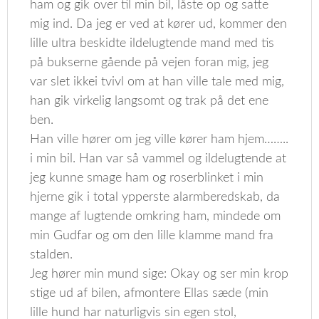
ham og gik over til min bil, låste op og satte
mig ind. Da jeg er ved at kører ud, kommer den
lille ultra beskidte ildelugtende mand med tis
på bukserne gående på vejen foran mig, jeg
var slet ikkei tvivl om at han ville tale med mig,
han gik virkelig langsomt og trak på det ene
ben.
Han ville hører om jeg ville kører ham hjem……..
i min bil. Han var så vammel og ildelugtende at
jeg kunne smage ham og roserblinket i min
hjerne gik i total ypperste alarmberedskab, da
mange af lugtende omkring ham, mindede om
min Gudfar og om den lille klamme mand fra
stalden.
Jeg hører min mund sige: Okay og ser min krop
stige ud af bilen, afmontere Ellas sæde (min
lille hund har naturligvis sin egen stol,