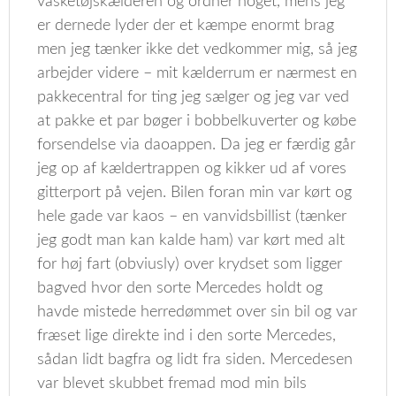
vasketøjskælderen og ordner noget, mens jeg
er dernede lyder der et kæmpe enormt brag
men jeg tænker ikke det vedkommer mig, så jeg
arbejder videre – mit kælderrum er nærmest en
pakkecentral for ting jeg sælger og jeg var ved
at pakke et par bøger i bobbelkuverter og købe
forsendelse via daoappen. Da jeg er færdig går
jeg op af kældertrappen og kikker ud af vores
gitterport på vejen. Bilen foran min var kørt og
hele gade var kaos – en vanvidsbillist (tænker
jeg godt man kan kalde ham) var kørt med alt
for høj fart (obviusly) over krydset som ligger
bagved hvor den sorte Mercedes holdt og
havde mistede herredømmet over sin bil og var
fræset lige direkte ind i den sorte Mercedes,
sådan lidt bagfra og lidt fra siden. Mercedesen
var blevet skubbet fremad mod min bils