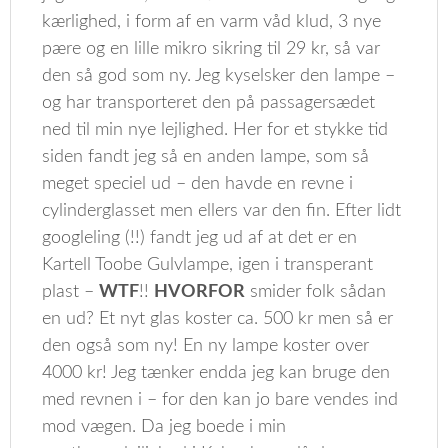
kærlighed, i form af en varm våd klud, 3 nye
pære og en lille mikro sikring til 29 kr, så var
den så god som ny. Jeg kyselsker den lampe –
og har transporteret den på passagersædet
ned til min nye lejlighed. Her for et stykke tid
siden fandt jeg så en anden lampe, som så
meget speciel ud – den havde en revne i
cylinderglasset men ellers var den fin. Efter lidt
googleling (!!) fandt jeg ud af at det er en
Kartell Toobe Gulvlampe, igen i transperant
plast –
WTF
!!
HVORFOR
smider folk sådan
en ud? Et nyt glas koster ca. 500 kr men så er
den også som ny! En ny lampe koster over
4000 kr! Jeg tænker endda jeg kan bruge den
med revnen i – for den kan jo bare vendes ind
mod vægen. Da jeg boede i min