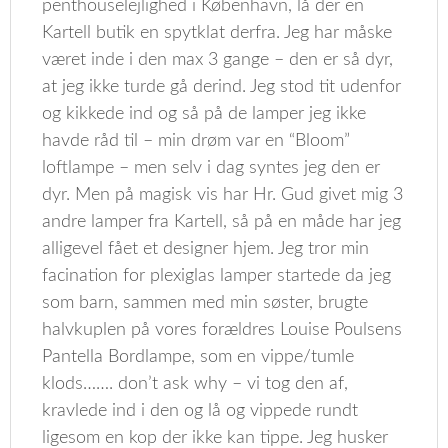
penthouselejlighed i København, lå der en
Kartell butik en spytklat derfra. Jeg har måske
været inde i den max 3 gange – den er så dyr,
at jeg ikke turde gå derind. Jeg stod tit udenfor
og kikkede ind og så på de lamper jeg ikke
havde råd til – min drøm var en “Bloom”
loftlampe – men selv i dag syntes jeg den er
dyr. Men på magisk vis har Hr. Gud givet mig 3
andre lamper fra Kartell, så på en måde har jeg
alligevel fået et designer hjem. Jeg tror min
facination for plexiglas lamper startede da jeg
som barn, sammen med min søster, brugte
halvkuplen på vores forældres Louise Poulsens
Pantella Bordlampe, som en vippe/tumle
klods……. don’t ask why – vi tog den af,
kravlede ind i den og lå og vippede rundt
ligesom en kop der ikke kan tippe. Jeg husker