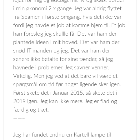
løjet for mig og ødelagt mit liv og skabt uorden
i min økonomi 2 x gange. Jeg var aldrig flyttet
fra Spanien i første omgang, hvis det ikke var
fordi jeg havde et job at komme hjem til. Et job
han foreslog jeg skullle få. Det var ham der
plantede ideen i mit hoved. Det var ham der
snød IT manden og jeg. Det var ham der
senere ikke betalte for sine tænder, så jeg
havnede i problemer. Jeg savner venner.
Virkelig. Men jeg ved at det bare vil være et
spørgsmål om tid før noget ligende sker igen.
Først skete det i Januar 2015, så skete det i
2019 igen. Jeg kan ikke mere. Jeg er flad og
færdig og træt.
——–
Jeg har fundet endnu en Kartell lampe til