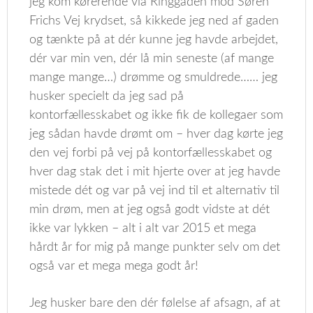
jeg kom kørerende via Ringgaden mod Søren
Frichs Vej krydset, så kikkede jeg ned af gaden
og tænkte på at dér kunne jeg havde arbejdet,
dér var min ven, dér lå min seneste (af mange
mange mange…) drømme og smuldrede…… jeg
husker specielt da jeg sad på
kontorfællesskabet og ikke fik de kollegaer som
jeg sådan havde drømt om – hver dag kørte jeg
den vej forbi på vej på kontorfællesskabet og
hver dag stak det i mit hjerte over at jeg havde
mistede dét og var på vej ind til et alternativ til
min drøm, men at jeg også godt vidste at dét
ikke var lykken – alt i alt var 2015 et mega
hårdt år for mig på mange punkter selv om det
også var et mega mega godt år!
Jeg husker bare den dér følelse af afsagn, af at