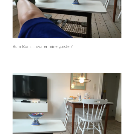
Bum Bum….hvor er mine gæster?