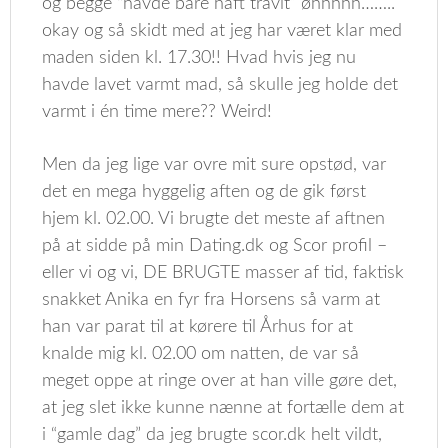
og begge “havde bare haft travlt” øhhhhh……..
okay og så skidt med at jeg har været klar med
maden siden kl. 17.30!! Hvad hvis jeg nu
havde lavet varmt mad, så skulle jeg holde det
varmt i én time mere?? Weird!
Men da jeg lige var ovre mit sure opstød, var
det en mega hyggelig aften og de gik først
hjem kl. 02.00. Vi brugte det meste af aftnen
på at sidde på min Dating.dk og Scor profil –
eller vi og vi, DE BRUGTE masser af tid, faktisk
snakket Anika en fyr fra Horsens så varm at
han var parat til at kørere til Århus for at
knalde mig kl. 02.00 om natten, de var så
meget oppe at ringe over at han ville gøre det,
at jeg slet ikke kunne nænne at fortælle dem at
i “gamle dag” da jeg brugte scor.dk helt vildt,