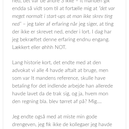
ned, det var de andre 3 ikke – It manden gik
endda så vidt som til at fortælle mig at
“det var
meget normalt i start-ups at man ikke skrev ting
ned”
– jeg taler af erfaring når jeg siger, at ting
der ikke er skrevet ned, ender i lort. I dag har
jeg bekræftet denne erfaring endnu engang.
Lækkert eller øhhh NOT.
Lang historie kort, det endte med at den
advokat vi alle 4 havde aftalt at bruge, men
som var It mandens reference, skulle have
betaling for det indlende arbejde han allerede
havde lavet da de trak sig, og ja, hvem mon
den regning bla. blev tørret af på? Mig….
Jeg endte også med at miste min gode
drengeven, jeg fik ikke de kollegaer jeg havde