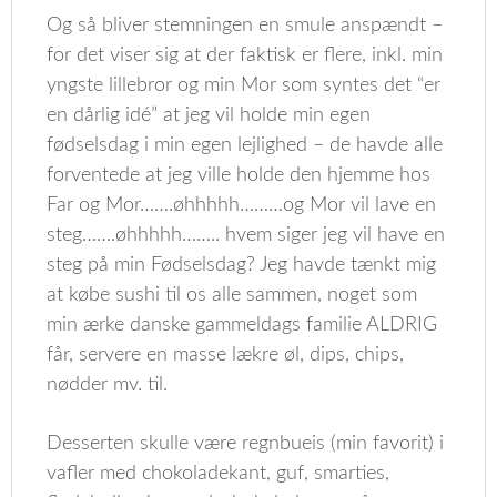
Og så bliver stemningen en smule anspændt –
for det viser sig at der faktisk er flere, inkl. min
yngste lillebror og min Mor som syntes det “er
en dårlig idé” at jeg vil holde min egen
fødselsdag i min egen lejlighed – de havde alle
forventede at jeg ville holde den hjemme hos
Far og Mor…….øhhhhh………og Mor vil lave en
steg…….øhhhhh…….. hvem siger jeg vil have en
steg på min Fødselsdag? Jeg havde tænkt mig
at købe sushi til os alle sammen, noget som
min ærke danske gammeldags familie ALDRIG
får, servere en masse lækre øl, dips, chips,
nødder mv. til.
Desserten skulle være regnbueis (min favorit) i
vafler med chokoladekant, guf, smarties,