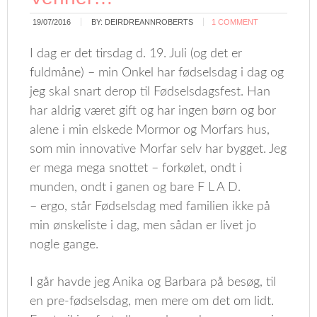
19/07/2016
BY:
DEIRDREANNROBERTS
1 COMMENT
I dag er det tirsdag d. 19. Juli (og det er
fuldmåne) – min Onkel har fødselsdag i dag og
jeg skal snart derop til Fødselsdagsfest. Han
har aldrig været gift og har ingen børn og bor
alene i min elskede Mormor og Morfars hus,
som min innovative Morfar selv har bygget. Jeg
er mega mega snottet – forkølet, ondt i
munden, ondt i ganen og bare F L A D.
– ergo, står Fødselsdag med familien ikke på
min ønskeliste i dag, men sådan er livet jo
nogle gange.
I går havde jeg Anika og Barbara på besøg, til
en pre-fødselsdag, men mere om det om lidt.