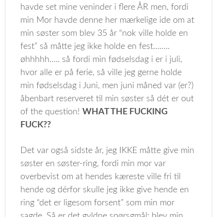
havde set mine veninder i flere ÅR men, fordi
min Mor havde denne her mærkelige ide om at
min søster som blev 35 år “nok ville holde en
fest” så måtte jeg ikke holde en fest……..
øhhhhh….. så fordi min fødselsdag i er i juli,
hvor alle er på ferie, så ville jeg gerne holde
min fødselsdag i Juni, men juni måned var (er?)
åbenbart reserveret til min søster så dét er out
of the question!
WHAT THE FUCKING
FUCK??
Det var også sidste år, jeg IKKE måtte give min
søster en søster-ring, fordi min mor var
overbevist om at hendes kæreste ville fri til
hende og dérfor skulle jeg ikke give hende en
ring “det er ligesom forsent” som min mor
sagde. Så er det gyldne spørsgmål: blev min