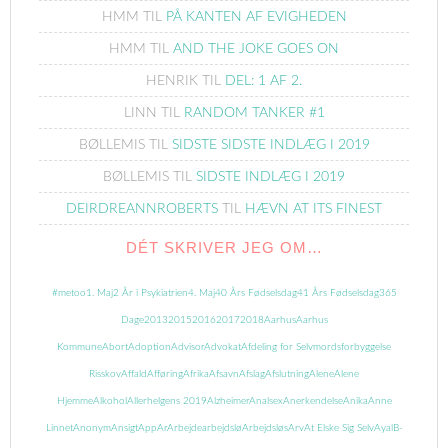
HMM
TIL
PÅ KANTEN AF EVIGHEDEN
HMM
TIL
AND THE JOKE GOES ON
HENRIK
TIL
DEL: 1 AF 2.
LINN
TIL
RANDOM TANKER #1
BØLLEMIS
TIL
SIDSTE SIDSTE INDLÆG I 2019
BØLLEMIS
TIL
SIDSTE INDLÆG I 2019
DEIRDREANNROBERTS
TIL
HÆVN AT ITS FINEST
DÉT SKRIVER JEG OM…
#metoo
1. Maj
2 År i Psykiatrien
4. Maj
40 Års Fødselsdag
41 Års Fødselsdag
365
Dage
2013
2015
2016
2017
2018
Aarhus
Aarhus
Kommune
Abort
Adoption
Advisor
Advokat
Afdeling for Selvmordsforbyggelse
Risskov
Affald
Afføring
Afrika
Afsavn
Afslag
Afslutning
Alene
Alene
Hjemme
Alkohol
Allerhelgens 2019
Alzheimer
Analsex
Anerkendelse
Anika
Anne
Linnet
Anonym
Ansigt
App
Ar
Arbejde
arbejdslø
Arbejdsløs
Arv
At Elske Sig Selv
Ayal
B-