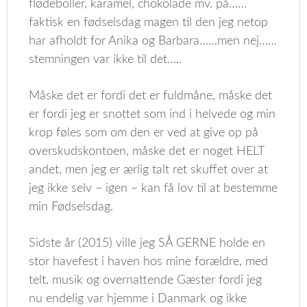
flødeboller, karamel, chokolade mv. på……
faktisk en fødselsdag magen til den jeg netop
har afholdt for Anika og Barbara……men nej……
stemningen var ikke til det…..
Måske det er fordi det er fuldmåne, måske det
er fordi jeg er snottet som ind i helvede og min
krop føles som om den er ved at give op på
overskudskontoen, måske det er noget HELT
andet, men jeg er ærlig talt ret skuffet over at
jeg ikke selv – igen – kan få lov til at bestemme
min Fødselsdag.
Sidste år (2015) ville jeg SÅ GERNE holde en
stor havefest i haven hos mine forældre, med
telt, musik og overnattende Gæster fordi jeg
nu endelig var hjemme i Danmark og ikke