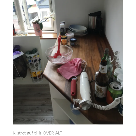
Klistret guf til is OVER ALT