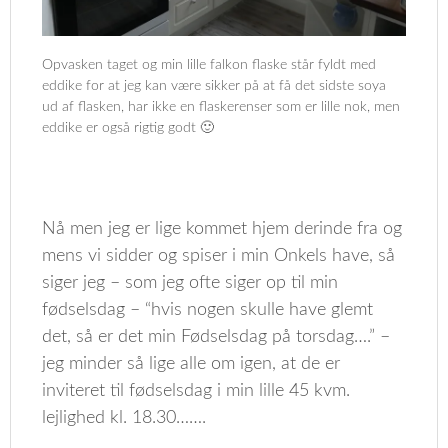
Opvasken taget og min lille falkon flaske står fyldt med
eddike for at jeg kan være sikker på at få det sidste soya
ud af flasken, har ikke en flaskerenser som er lille nok, men
eddike er også rigtig godt 🙂
Nå men jeg er lige kommet hjem derinde fra og
mens vi sidder og spiser i min Onkels have, så
siger jeg – som jeg ofte siger op til min
fødselsdag – “hvis nogen skulle have glemt
det, så er det min Fødselsdag på torsdag….” –
jeg minder så lige alle om igen, at de er
inviteret til fødselsdag i min lille 45 kvm.
lejlighed kl. 18.30…….