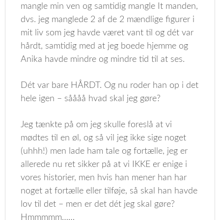
mangle min ven og samtidig mangle It manden,
dvs. jeg manglede 2 af de 2 mændlige figurer i
mit liv som jeg havde været vant til og dét var
hårdt, samtidig med at jeg boede hjemme og
Anika havde mindre og mindre tid til at ses.
Dét var bare HÅRDT. Og nu roder han op i det
hele igen – såååå hvad skal jeg gøre?
Jeg tænkte på om jeg skulle foreslå at vi
mødtes til en øl, og så vil jeg ikke sige noget
(uhhh!) men lade ham tale og fortælle, jeg er
allerede nu ret sikker på at vi IKKE er enige i
vores historier, men hvis han mener han har
noget at fortælle eller tilføje, så skal han havde
lov til det – men er det dét jeg skal gøre?
Hmmmmm……