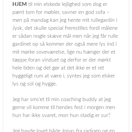
HJEM
til min elskede lejlighed som dog er
pænt tom for møbler, savner en god sofa –
men på mandag kan jeg hente mit rullegardin i
Jysk, det skulle special fremstilles fordi målene
er sådan nogle skæve mål men når jeg får rulle
gardinet op så kommer der også mere lys ind i
mit mørke soveværelse, lige nu hænger der et
tæppe foran vinduet og derfor er der mørkt
hele tiden og det gør at det ikke er et ret
hyggeligt rum at være i, syntes jeg som elsker
lys og sol og hygge.
Jeg har sms’et til min coaching buddy at jeg
gerne vil komme til hendes fest i morgen men
hun har ikke svaret, mon hun stadig er sur?
Jeg havde lovet både Jonas fra radioen og en