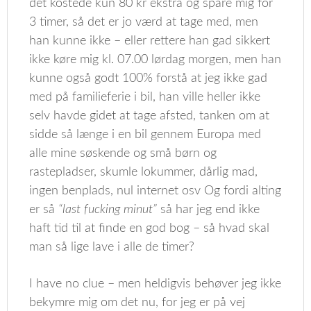
det kostede kun 80 kr ekstra og spare mig for
3 timer, så det er jo værd at tage med, men
han kunne ikke – eller rettere han gad sikkert
ikke køre mig kl. 07.00 lørdag morgen, men han
kunne også godt 100% forstå at jeg ikke gad
med på familieferie i bil, han ville heller ikke
selv havde gidet at tage afsted, tanken om at
sidde så længe i en bil gennem Europa med
alle mine søskende og små børn og
rastepladser, skumle lokummer, dårlig mad,
ingen benplads, nul internet osv Og fordi alting
er så
“last fucking minut”
så har jeg end ikke
haft tid til at finde en god bog – så hvad skal
man så lige lave i alle de timer?
I have no clue – men heldigvis behøver jeg ikke
bekymre mig om det nu, for jeg er på vej