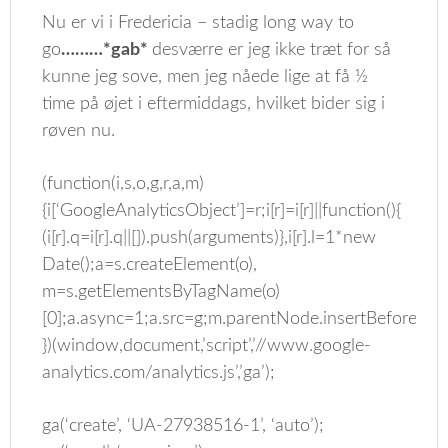
Nu er vi i Fredericia – stadig long way to
go
………*gab*
desværre er jeg ikke træt for så
kunne jeg sove, men jeg nåede lige at få ½
time på øjet i eftermiddags, hvilket bider sig i
røven nu.
(function(i,s,o,g,r,a,m)
{i[‘GoogleAnalyticsObject’]=r;i[r]=i[r]||function(){
(i[r].q=i[r].q||[]).push(arguments)},i[r].l=1*new
Date();a=s.createElement(o),
m=s.getElementsByTagName(o)
[0];a.async=1;a.src=g;m.parentNode.insertBefore(a,m
})(window,document,’script’,’//www.google-
analytics.com/analytics.js’,’ga’);
ga(‘create’, ‘UA-27938516-1’, ‘auto’);