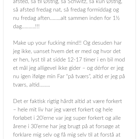
afsted, så til Østrig, så Schwitz, så kun Østrig,
så afsted fredag nat, så fredag formiddag og
nu fredag aften……..alt sammen inden for 1½
dag……….!!!
Make up your fucking mind!! Og desuden har
jeg ikke, uanset hvem det er med og hvor det
er hen, lyst til at sidde 12-17 timer i en bil mod
et mål jeg alligevel ikke gider – og dérfor er jeg
nu igen ifølge min Far “på tværs”, altid er jeg på
tværs, altid……..
Det er faktisk rigtig hårdt altid at være forkert
– hele mit liv har jeg været forkert og hele
forløbet i 20’erne var jeg super forkert og alle
årene i 30’erne har jeg brugt på at forsøge at
forklare mig selv og få mig selv til at forstå at