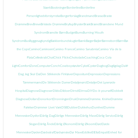
Stærk
Bookninger
Borderline
Borderline
Personlighedsforstyrrelse
Borgerforslag
Brandmand
Brasso
Braste
Drømme
Brev
Breve
Bristede Drømme
Bryllup
Bryster
Bræk
Brænd
Brændene Mund
Syndrom
Brændte Børn
Budget
Bums
Burning Mouth
Syndrom
Bus
Byggesagkyndig
Bækkenbundskugler
Bænk
Bøger
Bøjler
Bønnebord
Børn
Børnebog
the Cops
Camino
Caminoen
Camino France
Camino Sanabréa
Camino Via de la
Plata
Celleskrab
Chat
Chick Flicks
Chokolade
Coaching
Coca Cola
Light
ComfortZone
Computer
Conch
Cowboystøvler
Cykel
Cyster
Dagbog
Dagligdag.
Daith
Danma
Dag Jeg Skal Dø
Den Stikkende Firkløver
Depositum
Depression
Depressions
Tømmermænd
De Stikkende Damer
Detaljenørd
Detaljer
Det Lyserøde
Hospital
Diagnose
Diagnoser
Dildo
Dildoer
Dirndl
Dirrea
DIY
Do-it-yourself
Dobbelt
Diagnose
Dollars
Donorkort
Dronningen
Druk
Drømme
Drømme. Knirke
Drømme
Følelser
Drømmer Livet Væk
DSB
Dubber
Dukkehus
Dumhed
Dumme
Mennesker
Dysfori
Dårlig Dag
Dårlige Mennesker
Dårlig Mave
Dårlig Service
Dårlig
Slogan
Dårlig Ånde
Dårlig Økonomi
Dårlig Økoomi
Død
Døde
Mennesker
Døden
Dødsstraf
Dødsønske
Dø Mave
Eddike
El
Ella
Empati
Enhed for