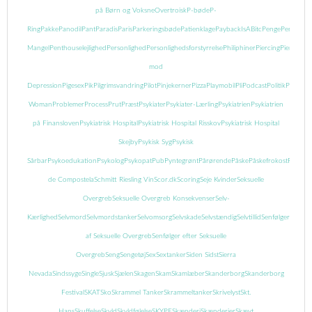
på Børn og Voksne
Overtroisk
P-bøde
P-
Ring
Pakke
Panodil
Pant
Paradis
Paris
Parkeringsbøde
Patienklage
PaybackIsABitc
Penge
Pengeman
Mangel
Penthouselejlighed
Personlighed
Personlighedsforstyrrelse
Philiphiner
Piercing
Piercing
mod
Depression
Pigesex
Pik
Pilgrimsvandring
Pilot
Pinjekerner
Pizza
Playmobil
Pli
Podcast
Politik
Popcor
Woman
Problemer
Process
Prut
Præst
Psykiater
Psykiater-Lærling
Psykiatrien
Psykiatrien
på Finansloven
Psykiatrisk Hospital
Psykiatrisk Hospital Risskov
Psykiatrisk Hospital
Skejby
Psykisk Syg
Psykisk
Sårbar
Psykoedukation
Psykolog
Psykopat
Pub
Pyntegrønt
Pårørende
Påske
Påskefrokost
Pædofil
de Compostela
Schmitt Riesling Vin
Scor.dk
Scoring
Seje Kvinder
Seksuelle
Overgreb
Seksuelle Overgreb Konsekvenser
Selv-
Kærlighed
Selvmord
Selvmordstanker
Selvomsorg
Selvskade
Selvstændig
Selvtillid
Senfølger
Senføl
af Seksuelle Overgreb
Senfølger efter Seksuelle
Overgreb
Seng
Sengetøj
Sex
Sextanker
Siden Sidst
Sierra
Nevada
Sindssyge
Single
Sjusk
Sjælen
Skagen
Skam
Skamlæber
Skanderborg
Skanderborg
Festival
SKAT
Sko
Skrammel Tanker
Skrammeltanker
Skrivelyst
Skt.
Hans
Skuffelse
Skyld
Skyldfølelse
SKYPE
Skænderi
Skænderier
Skævt