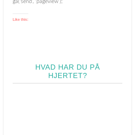
ga(‘send’, ‘pageview’);
Like this:
HVAD HAR DU PÅ
HJERTET?