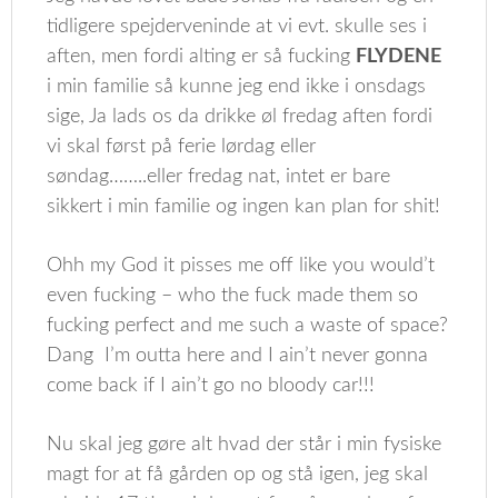
tidligere spejderveninde at vi evt. skulle ses i
aften, men fordi alting er så fucking
FLYDENE
i min familie så kunne jeg end ikke i onsdags
sige, Ja lads os da drikke øl fredag aften fordi
vi skal først på ferie lørdag eller
søndag……..eller fredag nat, intet er bare
sikkert i min familie og ingen kan plan for shit!
Ohh my God it pisses me off like you would’t
even fucking – who the fuck made them so
fucking perfect and me such a waste of space?
Dang I’m outta here and I ain’t never gonna
come back if I ain’t go no bloody car!!!
Nu skal jeg gøre alt hvad der står i min fysiske
magt for at få gården op og stå igen, jeg skal