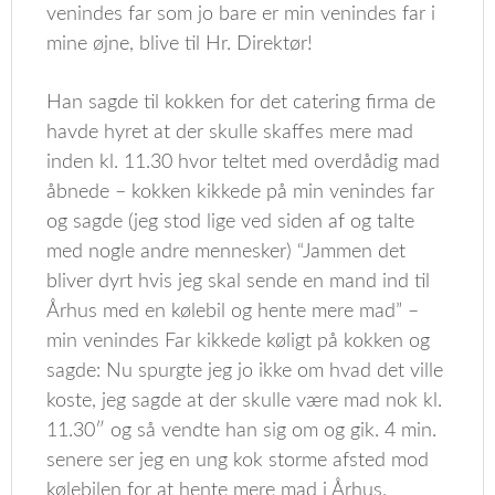
venindes far som jo bare er min venindes far i
mine øjne, blive til Hr. Direktør!
Han sagde til kokken for det catering firma de
havde hyret at der skulle skaffes mere mad
inden kl. 11.30 hvor teltet med overdådig mad
åbnede – kokken kikkede på min venindes far
og sagde (jeg stod lige ved siden af og talte
med nogle andre mennesker) “Jammen det
bliver dyrt hvis jeg skal sende en mand ind til
Århus med en kølebil og hente mere mad” –
min venindes Far kikkede køligt på kokken og
sagde: Nu spurgte jeg jo ikke om hvad det ville
koste, jeg sagde at der skulle være mad nok kl.
11.30″ og så vendte han sig om og gik. 4 min.
senere ser jeg en ung kok storme afsted mod
kølebilen for at hente mere mad i Århus.