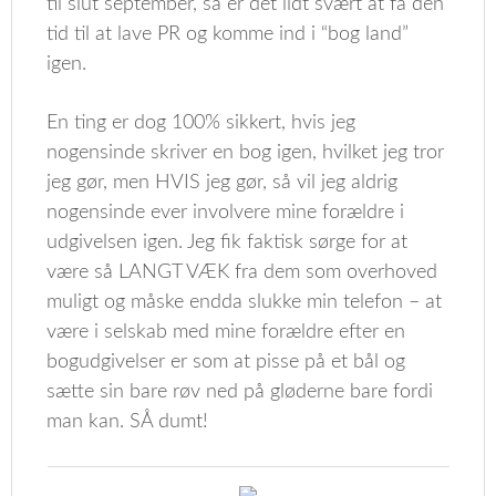
til slut september, så er det lidt svært at få den
tid til at lave PR og komme ind i “bog land”
igen.
En ting er dog 100% sikkert, hvis jeg
nogensinde skriver en bog igen, hvilket jeg tror
jeg gør, men HVIS jeg gør, så vil jeg aldrig
nogensinde ever involvere mine forældre i
udgivelsen igen. Jeg fik faktisk sørge for at
være så LANGT VÆK fra dem som overhoved
muligt og måske endda slukke min telefon – at
være i selskab med mine forældre efter en
bogudgivelser er som at pisse på et bål og
sætte sin bare røv ned på gløderne bare fordi
man kan. SÅ dumt!