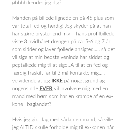
øhhhh kender jeg dig?
Manden på billede lignede en på 45 plus som
var total fed og færdig! Jeg skyder på at han
har større bryster end mig – hans profilbillede
viste 3 hvidhåret drengen på ca. 5-6 og 7 år
som sidder og laver fjollede ansigter…… så det
vil sige at min bedste veninde har siddet og
peptalkede mig til at sige JA til at en fed og
færdig fraskilt far til 3 må kontakte mig…..
velvidende at jeg
IKKE
på noget grundlag
nogensinde
EVER
vil involvere mig med en
mand med børn som har en krampe af en ex-
kone i baglandet?
Hvis jeg gik i lag med sådan en mand, så ville
jeg ALTID skulle forholde mig til ex-konen når