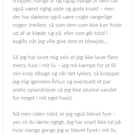
snuppet mange af og rigtig mange af dem har
også været rigtig søde og gode knald – men
der har dæleme også være nogle sørgerlige
nogen imellem, så som dem som ikke kan finde
ud af at klæde sig på, eller som gik total i
baglås når jeg ville give dem et blowjob….
Så jeg har lovet mig selv at jeg ikke laver flere
mercy fuck i mit liv – jeg må kæmpe for at få
min krop tilbage og når det lykkes, så knepper
jeg mig igennem Århus og eventuelt et par
andre oplandsbyer så jeg ikke plumre vandet
for meget i mit eget hood.
Nå men siden sidst, er jeg også blevet fyre –
yes sir du læste rigtigt. Jeg har snart ikke tal på
hvor mange gange jeg er blevet fyret i mit liv.