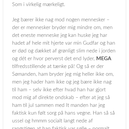
Som i virkelig mærkeligt.
Jeg bærer ikke nag mod nogen mennesker –
der er mennesker bryder mig mindre om, men
det eneste menneske jeg kan huske jeg har
hadet af hele mit hjerte var min Gudfar og han
er død og dækket af grønligt slim nede i jorden
og dét er hvor perverst det end lyder,
MEGA
tilfredsstillende at tænke på! Og så er der
Sømanden, ham bryder jeg mig heller ikke om,
men jeg hader ham ikke og jeg bære ikke nag
til ham – selv ikke efter hvad han har gjort
mod mig af direkte ondskab – efter at jeg så
ham til jul sammen med It manden har jeg
faktisk kun følt sorg på hans vegne. Han så så
ussel og hmmm socialt langt nede af
rangstigen at han faktisk var sølle – normalt