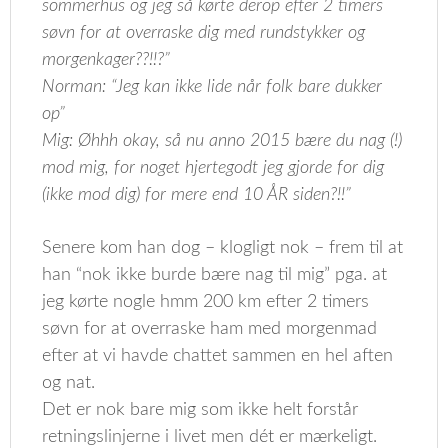
sommerhus og jeg så kørte derop efter 2 timers
søvn for at overraske dig med rundstykker og
morgenkager??!!?”
Norman: “Jeg kan ikke lide når folk bare dukker
op”
Mig: Øhhh okay, så nu anno 2015 bære du nag (!)
mod mig, for noget hjertegodt jeg gjorde for dig
(ikke mod dig) for mere end 10 ÅR siden?!!”
Senere kom han dog – klogligt nok – frem til at
han “nok ikke burde bære nag til mig” pga. at
jeg kørte nogle hmm 200 km efter 2 timers
søvn for at overraske ham med morgenmad
efter at vi havde chattet sammen en hel aften
og nat.
Det er nok bare mig som ikke helt forstår
retningslinjerne i livet men dét er mærkeligt.