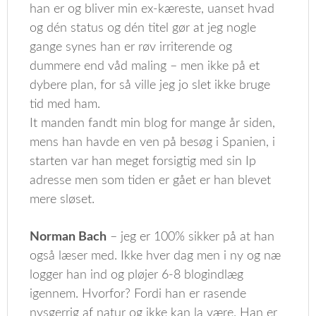
han er og bliver min ex-kæreste, uanset hvad
og dén status og dén titel gør at jeg nogle
gange synes han er røv irriterende og
dummere end våd maling – men ikke på et
dybere plan, for så ville jeg jo slet ikke bruge
tid med ham.
It manden fandt min blog for mange år siden,
mens han havde en ven på besøg i Spanien, i
starten var han meget forsigtig med sin Ip
adresse men som tiden er gået er han blevet
mere sløset.
Norman Bach
– jeg er 100% sikker på at han
også læser med. Ikke hver dag men i ny og næ
logger han ind og pløjer 6-8 blogindlæg
igennem. Hvorfor? Fordi han er rasende
nysgerrig af natur og ikke kan la være. Han er