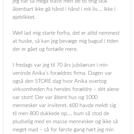
jeg har så mega travlt men de to ting skal
åbenbart ikke gå hånd i hånd i mit liv…. ikke i
øjeblikket.
Well lad mig starte forfra, det er altid nemmest
at huske, så kan jeg bevæge mig bagud i tiden
der er gået og fortælle mere.
I fredags var jeg til 70 års jubilærum i min
veninde Anika’s forældres firma. Dagen var
også den STORE dag hvor Anika overtog
virksomheden fra hendes forældre – dét alene
var stort! Der var åbent hus og 1000
mennesker var inviteret, 600 havde meldt sig
til men 800 dukkede op…. bum så stod de
pludselig med en masse mennesker og ikke så
meget mad – så for første gang hørt jeg min