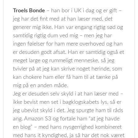
Troels Bonde
– han bor i UK i dag og er gift –
jeg har det fint med at han læser med, det
generer mig ikke. Han var engang rigtig sød og
samtidig rigtig dum ved mig – men jeg har
ingen følelser for ham mere overhoved og han
er desuden godt afsat. Han er samtidig også et
meget large og rummeligt menneske, så jeg
tvivler på at jeg kan skrive noget herinde, som
kan chokere ham eller få ham til at tænke på
mig på en anden måde.
Jeg er desuden selv skyld i at han læser med –
ikke bevist men set i bagklogskabets lys, så er
jeg ubevist skyld i det. Jeg spurgte ham til råds
ang. Amazon S3 og fortale ham “at jeg havde
en blog” – med hans nysgerrighed kombineret
med hans it kyndighed, ja så har det nok været