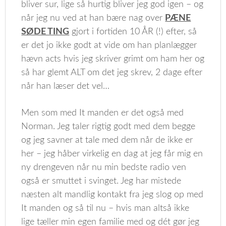
bliver sur, lige så hurtig bliver jeg god igen – og
når jeg nu ved at han bære nag over
PÆNE
SØDE TING
gjort i fortiden 10 ÅR (!) efter, så
er det jo ikke godt at vide om han planlægger
hævn acts hvis jeg skriver grimt om ham her og
så har glemt ALT om det jeg skrev, 2 dage efter
når han læser det vel…
Men som med It manden er det også med
Norman. Jeg taler rigtig godt med dem begge
og jeg savner at tale med dem når de ikke er
her – jeg håber virkelig en dag at jeg får mig en
ny drengeven når nu min bedste radio ven
også er smuttet i svinget. Jeg har mistede
næsten alt mandlig kontakt fra jeg slog op med
It manden og så til nu – hvis man altså ikke
lige tæller min egen familie med og dét gør jeg