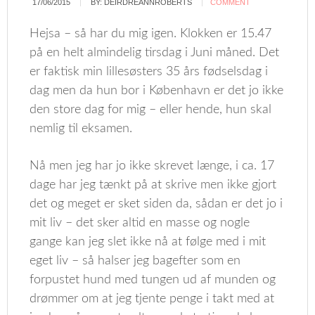
17/06/2015
BY:
DEIRDREANNROBERTS
COMMENT
Hejsa – så har du mig igen. Klokken er 15.47
på en helt almindelig tirsdag i Juni måned. Det
er faktisk min lillesøsters 35 års fødselsdag i
dag men da hun bor i København er det jo ikke
den store dag for mig – eller hende, hun skal
nemlig til eksamen.
Nå men jeg har jo ikke skrevet længe, i ca. 17
dage har jeg tænkt på at skrive men ikke gjort
det og meget er sket siden da, sådan er det jo i
mit liv – det sker altid en masse og nogle
gange kan jeg slet ikke nå at følge med i mit
eget liv – så halser jeg bagefter som en
forpustet hund med tungen ud af munden og
drømmer om at jeg tjente penge i takt med at