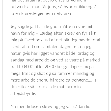
har det sådan at det jo oftes er gennem
netværk at man får jobs, så hvorfor ikke også
få en kæreste gennem netværk?
Jeg sagde ja til at de godt måtte nævne mit
navn for mig – Lørdag aften skrev en fyr så til
mig på Facebook, ud af det blå. Jeg havde total
svedt alt ud om samtalen dagen før, da jeg
naturligvis har ligget vandret både lørdag og
søndag med arbejde og ved at være på marked
fra kl. 04.00 til kl. 20.00 begge dage = mega
mega træt og slidt og så rammer mandag og
mere arbejde endnu hårdere og pengene…. ja
de er ikke så store at de matcher min
arbejdsbyrde.
Nå men fidusen skrev og jeg var sådan lidt