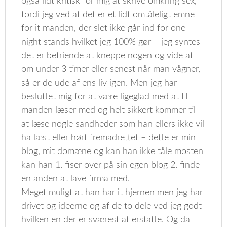
også lidt kritisk for mig at skrive omkring sex,
fordi jeg ved at det er et lidt omtåleligt emne
for it manden, der slet ikke går ind for one
night stands hvilket jeg 100% gør – jeg syntes
det er befriende at kneppe nogen og vide at
om under 3 timer eller senest når man vågner,
så er de ude af ens liv igen. Men jeg har
besluttet mig for at være ligeglad med at IT
manden læser med og helt sikkert kommer til
at læse nogle sandheder som han ellers ikke vil
ha læst eller hørt fremadrettet – dette er min
blog, mit domæne og kan han ikke tåle mosten
kan han 1. fiser over på sin egen blog 2. finde
en anden at lave firma med.
Meget muligt at han har it hjernen men jeg har
drivet og ideerne og af de to dele ved jeg godt
hvilken en der er sværest at erstatte. Og da