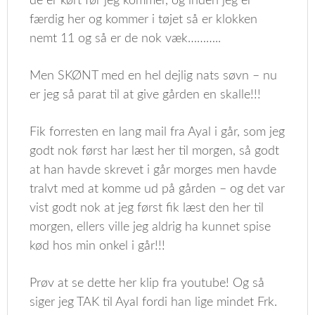
de er kørt før jeg kommer, og inden jeg er
færdig her og kommer i tøjet så er klokken
nemt 11 og så er de nok væk………..
Men SKØNT med en hel dejlig nats søvn – nu
er jeg så parat til at give gården en skalle!!!
Fik forresten en lang mail fra Ayal i går, som jeg
godt nok først har læst her til morgen, så godt
at han havde skrevet i går morges men havde
tralvt med at komme ud på gården – og det var
vist godt nok at jeg først fik læst den her til
morgen, ellers ville jeg aldrig ha kunnet spise
kød hos min onkel i går!!!
Prøv at se dette her klip fra youtube! Og så
siger jeg TAK til Ayal fordi han lige mindet Frk.