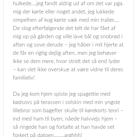
hulkede….jeg fandt aldrig ud af om det var pga.
mig der kørte eller noget andet, jeg lukkede
simpelhen af kog kørte væk med min trailer….
De slog efterfølgende det telt de har fået af
mig op på gården og ville lave bål og snobrød i
aften og sove derude – jeg håber i mit hjerte at
de får en rigtig dejlig aften, men jeg behøver
ikke se dem mere, hvor stridt det så end lyder
– kan slet ikke overskue at være vidne til deres
familieliv!
Da jeg kom hjem spiste jeg spagettie med
kødsovs på terassen i solskin med min yngste
lillebror som bagefter skulle til kørekorts teori –
ind med ham til byen, nåede halvvejs hjem –
så ringede han og fortalte at han havde set
forkert på datoen……..arghhh!