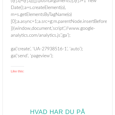
(i[r].q=i[r].q||[]).push(arguments)},i[r].l=1*new
Date();a=s.createElement(o),
m=s.getElementsByTagName(o)
[0];a.async=1;a.src=g;m.parentNode.insertBefore(a,m
})(window,document,’script’,’//www.google-
analytics.com/analytics.js’,’ga’);
ga(‘create’, ‘UA-27938516-1’, ‘auto’);
ga(‘send’, ‘pageview’);
Like this:
HVAD HAR DU PÅ