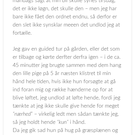
mandags sagt at min bil skulle synes tirsdag,
det er ikke løgn, det skulle den – men jeg har
bare ikke fået den ordnet endnu, så derfor er
den slet ikke synsklar meeen det undlod jeg at
fortælle.
Jeg gav en guided tur på gården, eller det som
er tilbage og kørte derfter derfra igen – i de ca.
45 minutter jeg brugte sammen med dem hang
den lille pige på 5 år næsten klistret til min
hånd hele tiden, hvis ikke hun forsøgte at gå
ind foran mig og række hænderne op for at
blive løftet, jeg undlod at løfte hende, fordi jeg
tænkte at jeg ikke skulle give hende for meget
“nærhed
” – virkelig ledt men sådan tænkte jeg,
så jeg holdt hende
“kun”
i hånd.
Da jeg gik sad hun på hug på græsplænen og