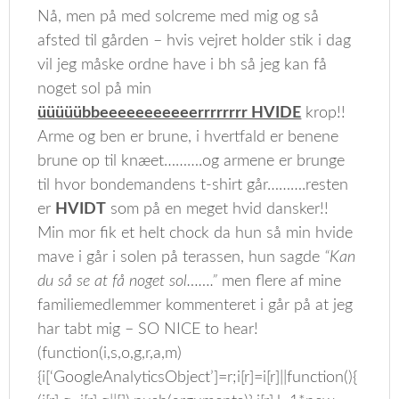
Nå, men på med solcreme med mig og så
afsted til gården – hvis vejret holder stik i dag
vil jeg måske ordne have i bh så jeg kan få
noget sol på min
üüüüübbeeeeeeeeeeerrrrrrrr HVIDE
krop!!
Arme og ben er brune, i hvertfald er benene
brune op til knæet……….og armene er brunge
til hvor bondemandens t-shirt går……….resten
er
HVIDT
som på en meget hvid dansker!!
Min mor fik et helt chock da hun så min hvide
mave i går i solen på terassen, hun sagde
“Kan
du så se at få noget sol…….”
men flere af mine
familiemedlemmer kommenteret i går på at jeg
har tabt mig – SO NICE to hear!
(function(i,s,o,g,r,a,m)
{i[‘GoogleAnalyticsObject’]=r;i[r]=i[r]||function(){