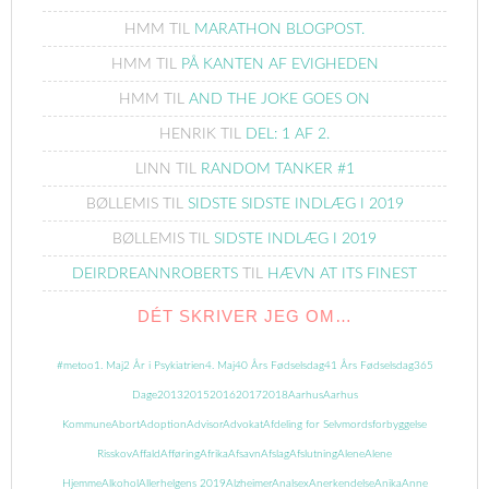
HMM
TIL
MARATHON BLOGPOST.
HMM
TIL
PÅ KANTEN AF EVIGHEDEN
HMM
TIL
AND THE JOKE GOES ON
HENRIK
TIL
DEL: 1 AF 2.
LINN
TIL
RANDOM TANKER #1
BØLLEMIS
TIL
SIDSTE SIDSTE INDLÆG I 2019
BØLLEMIS
TIL
SIDSTE INDLÆG I 2019
DEIRDREANNROBERTS
TIL
HÆVN AT ITS FINEST
DÉT SKRIVER JEG OM…
#metoo
1. Maj
2 År i Psykiatrien
4. Maj
40 Års Fødselsdag
41 Års Fødselsdag
365
Dage
2013
2015
2016
2017
2018
Aarhus
Aarhus
Kommune
Abort
Adoption
Advisor
Advokat
Afdeling for Selvmordsforbyggelse
Risskov
Affald
Afføring
Afrika
Afsavn
Afslag
Afslutning
Alene
Alene
Hjemme
Alkohol
Allerhelgens 2019
Alzheimer
Analsex
Anerkendelse
Anika
Anne