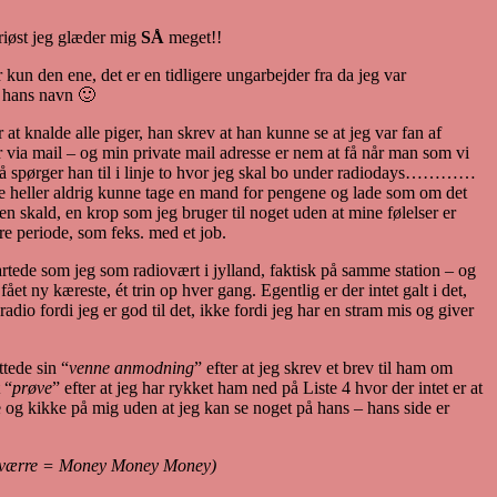
eriøst jeg glæder mig
SÅ
meget!!
kun den ene, det er en tidligere ungarbejder fra da jeg var
å hans navn 🙂
at knalde alle piger, han skrev at han kunne se at jeg var fan af
r via mail – og min private mail adresse er nem at få når man som vi
t så spørger han til i linje to hvor jeg skal bo under radiodays…………
e heller aldrig kunne tage en mand for pengene og lade som om det
en skald, en krop som jeg bruger til noget uden at mine følelser er
re periode, som feks. med et job.
rtede som jeg som radiovært i jylland, faktisk på samme station – og
t ny kæreste, ét trin op hver gang. Egentlig er der intet galt i det,
o fordi jeg er god til det, ikke fordi jeg har en stram mis og giver
tede sin “
venne anmodning
” efter at jeg skrev et brev til ham om
 “
prøve
” efter at jeg har rykket ham ned på Liste 4 hvor der intet er at
de og kikke på mig uden at jeg kan se noget på hans – hans side er
, desværre = Money Money Money)