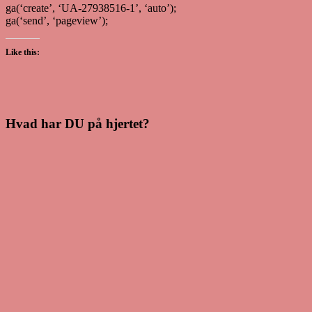
ga(‘create’, ‘UA-27938516-1’, ‘auto’);
ga(‘send’, ‘pageview’);
Like this:
Hvad har DU på hjertet?