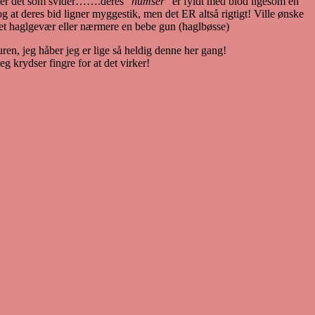
t er dét som svider…….deres “
numser
” er fyldt med blod ligesom en
t deres bid ligner myggestik, men det ER altså rigtigt! Ville ønske
d et haglgevær eller nærmere en bebe gun (haglbøsse)
uren, jeg håber jeg er lige så heldig denne her gang!
g krydser fingre for at det virker!