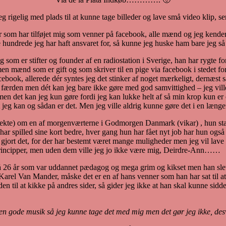
 rigelig med plads til at kunne tage billeder og lave små video klip, s
er som har tilføjet mig som venner på facebook, alle mænd og jeg kender 
e hundrede jeg har haft ansvaret for, så kunne jeg huske ham bare jeg s
m er stifter og founder af en radiostation i Sverige, han har rygte for 
en mænd som er gift og som skriver til en pige via facebook i stedet fo
cebook, allerede dér syntes jeg det stinker af noget mærkeligt, dernæs
færden men dét kan jeg bare ikke gøre med god samvittighed – jeg vill
men det kan jeg kun gøre fordi jeg kan lukke helt af så min krop kun er 
 jeg kan og sådan er det. Men jeg ville aldrig kunne gøre det i en længe
orrekte) om en af morgenværterne i Godmorgen Danmark (vikar) , hun sta
 spilled sine kort bedre, hver gang hun har fået nyt job har hun også fåe
t det, for der har bestemt været mange muligheder men jeg vil lave radi
principper, men uden dem ville jeg jo ikke være mig, Deirdre-Ann……
på 26 år som var uddannet pædagog og mega grim og kikset men han slet
l Van Mander, måske det er en af hans venner som han har sat til at
den til at kikke på andres sider, så gider jeg ikke at han skal kunne sid
 alt den gode musik så jeg kunne tage det med mig men det gør jeg ikke