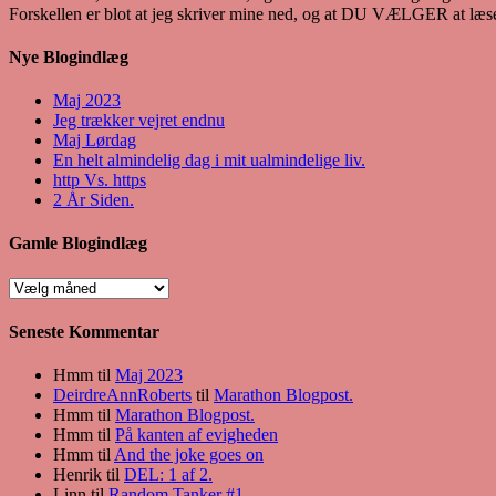
Forskellen er blot at jeg skriver mine ned, og at DU VÆLGER at læs
Nye Blogindlæg
Maj 2023
Jeg trækker vejret endnu
Maj Lørdag
En helt almindelig dag i mit ualmindelige liv.
http Vs. https
2 År Siden.
Gamle Blogindlæg
Gamle
Blogindlæg
Seneste Kommentar
Hmm
til
Maj 2023
DeirdreAnnRoberts
til
Marathon Blogpost.
Hmm
til
Marathon Blogpost.
Hmm
til
På kanten af evigheden
Hmm
til
And the joke goes on
Henrik
til
DEL: 1 af 2.
Linn
til
Random Tanker #1