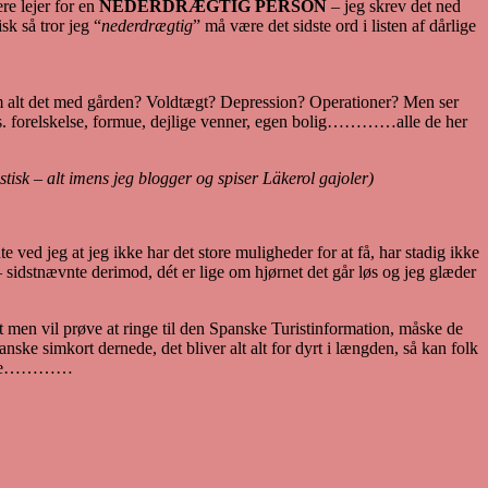
re lejer for en
NEDERDRÆGTIG PERSON
– jeg skrev det ned
k så tror jeg “
nederdrægtig
” må være det sidste ord i listen af dårlige
m alt det med gården? Voldtægt? Depression? Operationer? Men ser
– feks. forelskelse, formue, dejlige venner, egen bolig…………alle de her
tisk – alt imens jeg blogger og spiser Läkerol gajoler)
ed jeg at jeg ikke har det store muligheder for at få, har stadig ikke
 sidstnævnte derimod, dét er lige om hjørnet det går løs og jeg glæder
igt men vil prøve at ringe til den Spanske Turistinformation, måske de
ske simkort dernede, det bliver alt alt for dyrt i længden, så kan folk
t alene…………