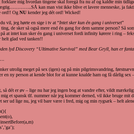
t forklare mig hvordan tingene skal foregå fra nu af og kaldte min tidlige
rdrægtig…………..SÅ kan man vist ikke blive et lavere menneske, ja faktis
ge ord!! Og
NU
kender jeg dét ord! Wicked!
u vil, jeg hørte en sige i tv at “
Intet sker kun én gang i universet
”
e ting, de sker så også mere end én gang for dem samme person? Så so
e på at intet kun sker én gang i universet fordi infinity kørere i ring 
r helt glad ved tanken!!
 uden lyd Discovery “Ultimative Survival” med Bear Gryll, han er fantas
….
r utrolig meget på sex (igen) og på min pilgrimsvandring, førstnævnte v
r en ny person at kende blot for at kunne knalde ham og få dårlig sex –
lt, så dét er øv – lige nu har jeg ingen bog at vandre efter, vildt mærkel
t mig et spansk tlf. nummer når jeg kommer derned, vil ikke bruge mit dan
det ser ud lige nu, jeg vil bare være i fred, mig og min rygsæk – hel
n(){
ent(o),
nsertBefore(a,m)
’,’ga’);