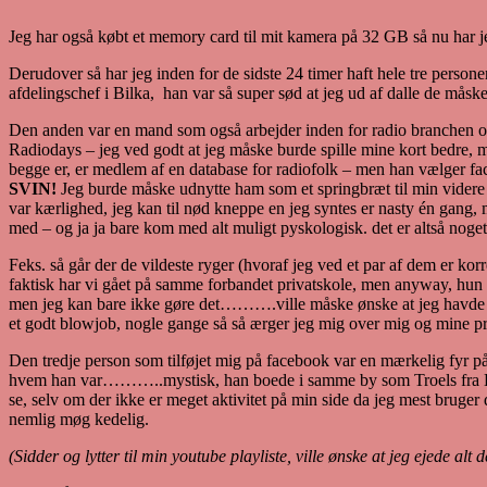
Jeg har også købt et memory card til mit kamera på 32 GB så nu har jeg
Derudover så har jeg inden for de sidste 24 timer haft hele tre person
afdelingschef i Bilka, han var så super sød at jeg ud af dalle de måsk
Den anden var en mand som også arbejder inden for radio branchen og so
Radiodays – jeg ved godt at jeg måske burde spille mine kort bedre, m
begge er, er medlem af en database for radiofolk – men han vælger fa
SVIN!
Jeg burde måske udnytte ham som et springbræt til min videre 
var kærlighed, jeg kan til nød kneppe en jeg syntes er nasty én gang, 
med – og ja ja bare kom med alt muligt pyskologisk. det er altså noget
Feks. så går der de vildeste ryger (hvoraf jeg ved et par af dem er k
faktisk har vi gået på samme forbandet privatskole, men anyway, hun har
men jeg kan bare ikke gøre det……….ville måske ønske at jeg havde gjor
et godt blowjob, nogle gange så så ærger jeg mig over mig og mine 
Den tredje person som tilføjet mig på facebook var en mærkelig fyr 
hvem han var………..mystisk, han boede i samme by som Troels fra Kare
se, selv om der ikke er meget aktivitet på min side da jeg mest bruger 
nemlig møg kedelig.
(Sidder og lytter til min youtube playliste, ville ønske at jeg ejede