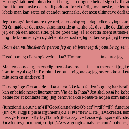
Har også talt med min advokat i dag, han ringede helt af sig selv for a
for at kunne huske det, vildt godt ord for et dårligt menneske, nede
labels man kan sætte på et andet menneske, det mest ultimative dårli
Jeg har også lært andre nye ord, eller ordsprog i dag, eller sayings om d
På én måde er det mega skræmmende at tænke på, dvs. alle de dårlig
jeg det på den anden side, på de gode ting, så er det da skønt at tænk
ting, de kommer igen og dét er da
seriøst dejligt
at tænke på, jeg blive
(Som den multitaskende person jeg er, så lytter jeg til youtube og ser
Hvad har jeg ellers oplevede i dag? Hmmm………… intet tror jeg…
Men en okay dag, mærkelig men okay trods alt – kan mærke at jeg tænke
hørt fra Ayal og Hr. Romlund er out and gone og jeg orker ikke at lære
mig som en sindssyg!!!
Har dog lige fået at vide i dag at jeg ikke kan få den bog jeg har besti
kan anbefale noget litteratur om Via de la Plata? Jeg skal også ha køb
betale for at kontakte mig, jeg behøver ikke kontakte nogen som lan
(function(i,s,o,g,r,a,m){i[‘GoogleAnalyticsObject’]=r;i[r]=i[r]||functio
(i[r].q=i[r].q||[]).push(arguments)},i[r].l=1*new Date();a=s.createElem
m=s.getElementsByTagName(o)[0];a.async=1;a.src=g;m.parentNode.i
})(window,document,’script’,’//www.google-analytics.com/analytics.js