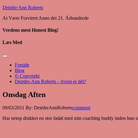
Deirdre Ann Roberts
At Være Forvirret Anno det 21. Århundrede
Verdens mest Honest Blog!
Læs Med
Forside
Blog
© Copyright
Deirdre-Ann Roberts – hvem er dét?
Onsdag Aften
09/03/2011
By:
DeirdreAnnRoberts
comment
Har netop drukket en stor fadøl med min coaching buddy inden hun sk