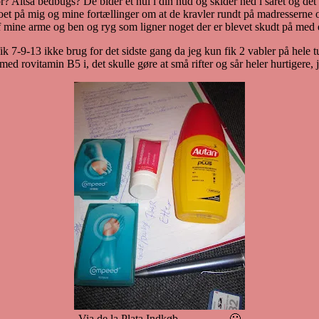
ltså bedbugs? De bider et hul i din hud og skider ned i såret og de
 mig og mine fortællinger om at de kravler rundt på madresserne og a
 af mine arme og ben og ryg som ligner noget der er blevet skudt på me
k 7-9-13 ikke brug for det sidste gang da jeg kun fik 2 vabler på hele t
 rovitamin B5 i, det skulle gøre at små rifter og sår heler hurtigere, je
Via de la Plata Indkøb…………. 🙂