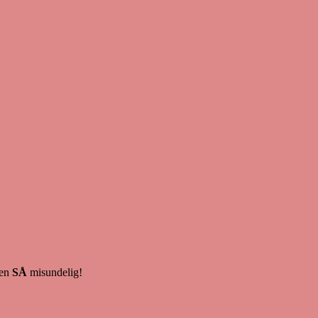
hen
SÅ
misundelig!