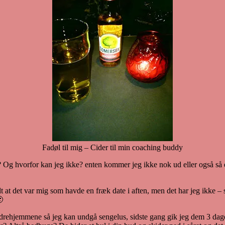
Fadøl til mig – Cider til min coaching buddy
n? Og hvorfor kan jeg ikke? enten kommer jeg ikke nok ud eller også så
at det var mig som havde en fræk date i aften, men det har jeg ikke – se

rehjemmene så jeg kan undgå sengelus, sidste gang gik jeg dem 3 dage f