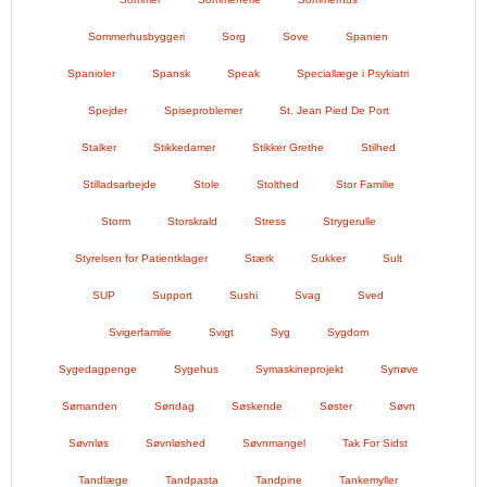
Sommerhusbyggeri
Sorg
Sove
Spanien
Spanioler
Spansk
Speak
Speciallæge i Psykiatri
Spejder
Spiseproblemer
St. Jean Pied De Port
Stalker
Stikkedamer
Stikker Grethe
Stilhed
Stilladsarbejde
Stole
Stolthed
Stor Familie
Storm
Storskrald
Stress
Strygerulle
Styrelsen for Patientklager
Stærk
Sukker
Sult
SUP
Support
Sushi
Svag
Sved
Svigerfamilie
Svigt
Syg
Sygdom
Sygedagpenge
Sygehus
Symaskineprojekt
Synøve
Sømanden
Søndag
Søskende
Søster
Søvn
Søvnløs
Søvnløshed
Søvnmangel
Tak For Sidst
Tandlæge
Tandpasta
Tandpine
Tankemyller