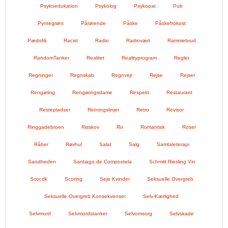
Psykoedukation
Psykolog
Psykopat
Pub
Pyntegrønt
Pårørende
Påske
Påskefrokost
Pædofili
Racist
Radio
Radiovært
Rammebrud
RandomTanker
Realitet
Realityprogram
Regler
Regninger
Regnskab
Regnvejr
Rejse
Rejser
Rengøring
Rengøringsdame
Respekt
Restaurant
Restepladser
Retningslinjer
Retro
Revisor
Ringgadebroen
Risskov
Ro
Romantisk
Roser
Råber
Røvhul
Salat
Salg
Samtaleterapi
Sandheden
Santiago de Compostela
Schmitt Riesling Vin
Scor.dk
Scoring
Seje Kvinder
Seksuelle Overgreb
Seksuelle Overgreb Konsekvenser
Selv-Kærlighed
Selvmord
Selvmordstanker
Selvomsorg
Selvskade