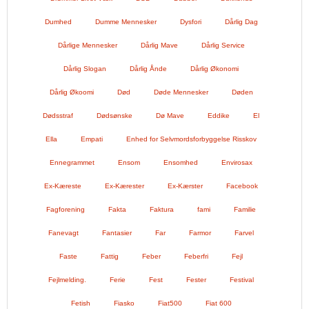
Dumhed
Dumme Mennesker
Dysfori
Dårlig Dag
Dårlige Mennesker
Dårlig Mave
Dårlig Service
Dårlig Slogan
Dårlig Ånde
Dårlig Økonomi
Dårlig Økoomi
Død
Døde Mennesker
Døden
Dødsstraf
Dødsønske
Dø Mave
Eddike
El
Ella
Empati
Enhed for Selvmordsforbyggelse Risskov
Ennegrammet
Ensom
Ensomhed
Envirosax
Ex-Kæreste
Ex-Kærester
Ex-Kærster
Facebook
Fagforening
Fakta
Faktura
fami
Familie
Fanevagt
Fantasier
Far
Farmor
Farvel
Faste
Fattig
Feber
Feberfri
Fejl
Fejlmelding.
Ferie
Fest
Fester
Festival
Fetish
Fiasko
Fiat500
Fiat 600