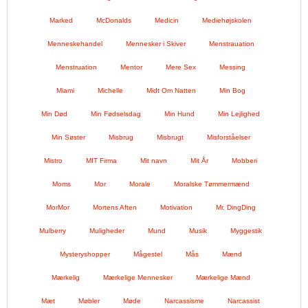
Marked
McDonalds
Medicin
Mediehøjskolen
Menneskehandel
Mennesker i Skiver
Menstrauation
Menstruation
Mentor
Mere Sex
Messing
Miami
Michelle
Midt Om Natten
Min Bog
Min Død
Min Fødselsdag
Min Hund
Min Lejlighed
Min Søster
Misbrug
Misbrugt
Misforståelser
Mistro
MIT Firma
Mit navn
Mit År
Mobberi
Moms
Mor
Morale
Moralske Tømmermænd
MorMor
Mortens Aften
Motivation
Mr. DingDing
Mulberry
Muligheder
Mund
Musik
Myggestik
Mysteryshopper
Mågestel
Mås
Mænd
Mærkelig
Mærkelige Mennesker
Mærkelige Mænd
Mæt
Møbler
Møde
Narcassisme
Narcassist