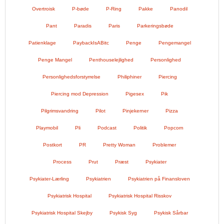
Overtroisk
P-bøde
P-Ring
Pakke
Panodil
Pant
Paradis
Paris
Parkeringsbøde
Patienklage
PaybackIsABitc
Penge
Pengemangel
Penge Mangel
Penthouselejlighed
Personlighed
Personlighedsforstyrrelse
Philiphiner
Piercing
Piercing mod Depression
Pigesex
Pik
Pilgrimsvandring
Pilot
Pinjekerner
Pizza
Playmobil
Pli
Podcast
Politik
Popcorn
Postkort
PR
Pretty Woman
Problemer
Process
Prut
Præst
Psykiater
Psykiater-Lærling
Psykiatrien
Psykiatrien på Finansloven
Psykiatrisk Hospital
Psykiatrisk Hospital Risskov
Psykiatrisk Hospital Skejby
Psykisk Syg
Psykisk Sårbar