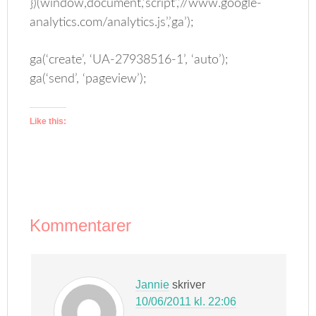
})(window,document,’script’,’//www.google-
analytics.com/analytics.js’,’ga’);
ga(‘create’, ‘UA-27938516-1’, ‘auto’);
ga(‘send’, ‘pageview’);
Like this:
Kommentarer
Jannie
skriver
10/06/2011 kl. 22:06