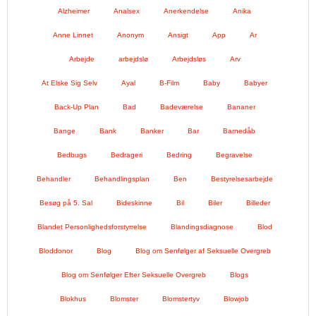
Alzheimer
Analsex
Anerkendelse
Anika
Anne Linnet
Anonym
Ansigt
App
Ar
Arbejde
arbejdslø
Arbejdsløs
Arv
At Elske Sig Selv
Ayal
B-Film
Baby
Babyer
Back-Up Plan
Bad
Badeværelse
Bananer
Bange
Bank
Banker
Bar
Barnedåb
Bedbugs
Bedrageri
Bedring
Begravelse
Behandler
Behandlingsplan
Ben
Bestyrelsesarbejde
Besøg på 5. Sal
Bideskinne
Bil
Biler
Billeder
Blandet Personlighedsforstyrrelse
Blandingsdiagnose
Blod
Bloddonor
Blog
Blog om Senfølger af Seksuelle Overgreb
Blog om Senfølger Efter Seksuelle Overgreb
Blogs
Blokhus
Blomster
Blomstertyv
Blowjob