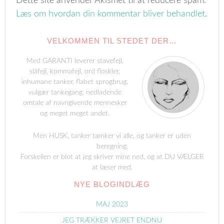
Dette site anvender Akismet til at reducere spam.
Læs om hvordan din kommentar bliver behandlet
.
VELKOMMEN TIL STEDET DER…
Med GARANTI leverer stavefejl,
slåfejl, kommafejl, ord floskler,
inhumane tanker, flabet sprogbrug,
vulgær tankegang, nedladende
omtale af navngivende mennesker
og meget meget andet.
Men HUSK, tanker tænker vi alle, og tanker er uden
beregning.
Forskellen er blot at jeg skriver mine ned, og at DU VÆLGER
at læser med.
NYE BLOGINDLÆG
MAJ 2023
JEG TRÆKKER VEJRET ENDNU