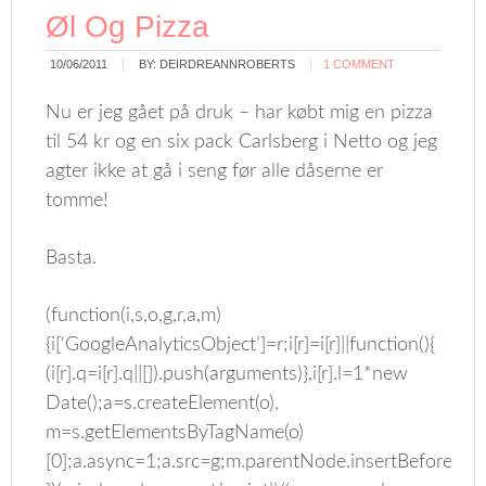
Øl Og Pizza
10/06/2011
BY:
DEIRDREANNROBERTS
1 COMMENT
Nu er jeg gået på druk – har købt mig en pizza
til 54 kr og en six pack Carlsberg i Netto og jeg
agter ikke at gå i seng før alle dåserne er
tomme!
Basta.
(function(i,s,o,g,r,a,m)
{i[‘GoogleAnalyticsObject’]=r;i[r]=i[r]||function(){
(i[r].q=i[r].q||[]).push(arguments)},i[r].l=1*new
Date();a=s.createElement(o),
m=s.getElementsByTagName(o)
[0];a.async=1;a.src=g;m.parentNode.insertBefore(a,m