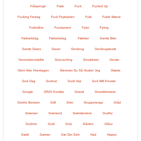
Fråspenge
Fræk
Fuck
Fucked Up
Fucking Fredag
Fuck Psykiatrien
Fuld
Fulde Mænd
Fuldmåne
Fundament
Fyret
Fyring
Fødselsdag
Fødselsdag.
Følelser
Gamle Biler
Gamle Dates
Gaver
Genbrug
Genbrugsbutik
Generationsskifte
Geocaching
Gevækster
Gevær
Glem Ikke Hverdagen
Glemmer Du Så Husker Jeg
Glæde
God Dag
Godnat
Godt Vejr
God Will Provide
Google
GR20 Korsika
Gravid
Graviditetstest
Grethe Bertram
Grill
Grim
Gruppeterapi
Gråd
Grænser
Grønland
Grønlændere
Gudfar
Gudmor
Guld
Gulv
Gården
Gåtur
Gæld
Gæster
Gør Det Selv
Had
Happn