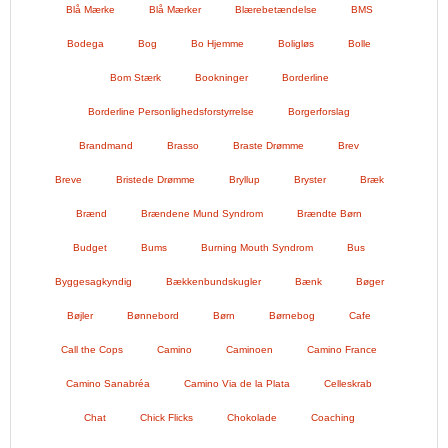
Blå Mærke
Blå Mærker
Blærebetændelse
BMS
Bodega
Bog
Bo Hjemme
Boligløs
Bolle
Bom Stærk
Bookninger
Borderline
Borderline Personlighedsforstyrrelse
Borgerforslag
Brandmand
Brasso
Braste Drømme
Brev
Breve
Bristede Drømme
Bryllup
Bryster
Bræk
Brænd
Brændene Mund Syndrom
Brændte Børn
Budget
Bums
Burning Mouth Syndrom
Bus
Byggesagkyndig
Bækkenbundskugler
Bænk
Bøger
Bøjler
Bønnebord
Børn
Børnebog
Cafe
Call the Cops
Camino
Caminoen
Camino France
Camino Sanabréa
Camino Via de la Plata
Celleskrab
Chat
Chick Flicks
Chokolade
Coaching