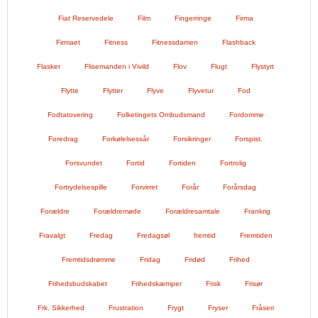
Fiat Reservedele
Film
Fingerringe
Firma
Firmaet
Fitness
Fitnessdamen
Flashback
Flasker
Flisemanden i Vivild
Flov
Flugt
Flystyrt
Flytte
Flytter
Flyve
Flyvetur
Fod
Fodtatovering
Folketingets Ombudsmand
Fordomme
Foredrag
Forkølelsessår
Forsikringer
Forspist.
Forsvundet
Fortid
Fortiden
Fortrolig
Fortrydelsespille
Forvirret
Forår
Forårsdag
Forældre
Forældremøde
Forældresamtale
Frankrig
Fravalgt
Fredag
Fredagsøl
fremtid
Fremtiden
Fremtidsdrømme
Fridag
Fridød
Frihed
Frihedsbudskabet
Frihedskæmper
Frisk
Frisør
Frk. Sikkerhed
Frustration
Frygt
Fryser
Fråseri