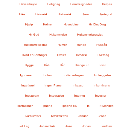
Havearbejde
Helligdag
Hemmeligheder
Herpes
Hike
Histonisk
Histrionisk
Hjem
Hjertegod
Hjælp
Holmen
Hovedpine
Hr. DingDing
Hr. Gud
Hukommelse
Hukommelsessvigt
Hukommelsestab
Humor
Hunde
Husbåd
Hvad er Senfølger
Hvaler
Hvedeøl
Hverdag
Hygge
Håb
Hår
Hænge ud
Idioti
Ignoreret
Indbrud
Indianerlægen
Indlæggelse
Ingefærøl
Ingen Planer
Inkasso
Inkontinens
Instagram
Integration
Internet
Investor
Invitationer
iphone
iphone 6S
Is
It Manden
Iværksætter
Iværksætteri
Januar
Jeans
Jet Lag
Jobsamtale
Joke
Jonas
Jordbær