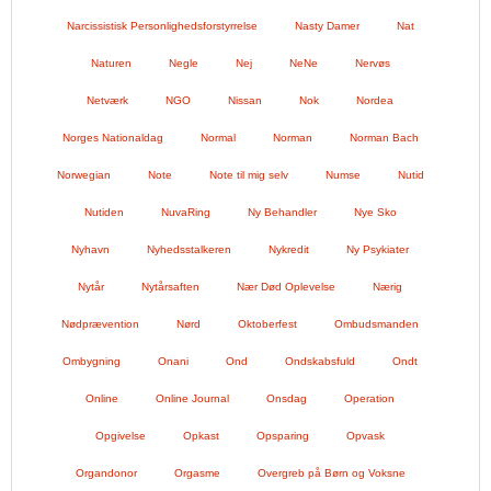
Narcissistisk Personlighedsforstyrrelse
Nasty Damer
Nat
Naturen
Negle
Nej
NeNe
Nervøs
Netværk
NGO
Nissan
Nok
Nordea
Norges Nationaldag
Normal
Norman
Norman Bach
Norwegian
Note
Note til mig selv
Numse
Nutid
Nutiden
NuvaRing
Ny Behandler
Nye Sko
Nyhavn
Nyhedsstalkeren
Nykredit
Ny Psykiater
Nytår
Nytårsaften
Nær Død Oplevelse
Nærig
Nødprævention
Nørd
Oktoberfest
Ombudsmanden
Ombygning
Onani
Ond
Ondskabsfuld
Ondt
Online
Online Journal
Onsdag
Operation
Opgivelse
Opkast
Opsparing
Opvask
Organdonor
Orgasme
Overgreb på Børn og Voksne