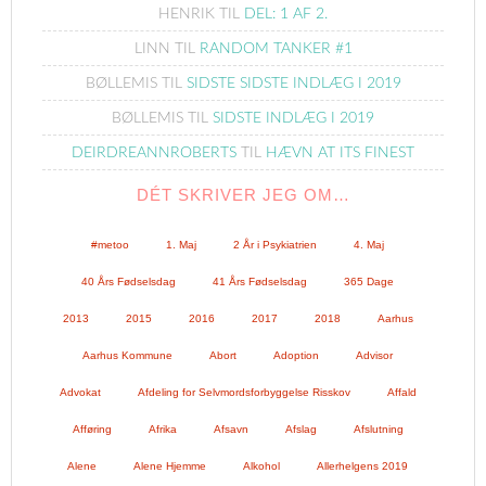
HENRIK
TIL
DEL: 1 AF 2.
LINN
TIL
RANDOM TANKER #1
BØLLEMIS
TIL
SIDSTE SIDSTE INDLÆG I 2019
BØLLEMIS
TIL
SIDSTE INDLÆG I 2019
DEIRDREANNROBERTS
TIL
HÆVN AT ITS FINEST
DÉT SKRIVER JEG OM…
#metoo
1. Maj
2 År i Psykiatrien
4. Maj
40 Års Fødselsdag
41 Års Fødselsdag
365 Dage
2013
2015
2016
2017
2018
Aarhus
Aarhus Kommune
Abort
Adoption
Advisor
Advokat
Afdeling for Selvmordsforbyggelse Risskov
Affald
Afføring
Afrika
Afsavn
Afslag
Afslutning
Alene
Alene Hjemme
Alkohol
Allerhelgens 2019