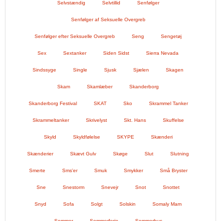
Selvstændig
Selvtillid
Senfølger
Senfølger af Seksuelle Overgreb
Senfølger efter Seksuelle Overgreb
Seng
Sengetøj
Sex
Sextanker
Siden Sidst
Sierra Nevada
Sindssyge
Single
Sjusk
Sjælen
Skagen
Skam
Skamlæber
Skanderborg
Skanderborg Festival
SKAT
Sko
Skrammel Tanker
Skrammeltanker
Skrivelyst
Skt. Hans
Skuffelse
Skyld
Skyldfølelse
SKYPE
Skænderi
Skænderier
Skævt Gulv
Skøge
Slut
Slutning
Smerte
Sms'er
Smuk
Smykker
Små Bryster
Sne
Snestorm
Snevejr
Snot
Snottet
Snyd
Sofa
Solgt
Solskin
Somaly Mam
Sommer
Sommerferie
Sommerhus