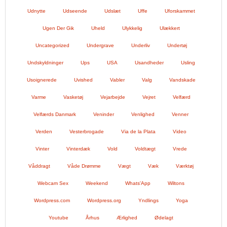
Udnytte
Udseende
Udslæt
Uffe
Uforskammet
Ugen Der Gik
Uheld
Ulykkelig
Ulækkert
Uncategorized
Undergrave
Underliv
Undertøj
Undskyldninger
Ups
USA
Usandheder
Usling
Usoignerede
Uvished
Vabler
Valg
Vandskade
Varme
Vasketøj
Vejarbejde
Vejret
Velfærd
Velfærds Danmark
Veninder
Venlighed
Venner
Verden
Vesterbrogade
Via de la Plata
Video
Vinter
Vinterdæk
Vold
Voldtægt
Vrede
Våddragt
Våde Drømme
Vægt
Væk
Værktøj
Webcam Sex
Weekend
Whats'App
Wiltons
Wordpress.com
Wordpress.org
Yndlings
Yoga
Youtube
Århus
Ærlighed
Ødelagt