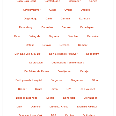
Coca Cola Light
ComfortZone
Computer
Conch
Cowboystøvler
Cykel
Cyster
Dagbog
Dagligdag.
Daith
Danmar.
Danmark
Dannebrog
Dannelse
Dansker
Datatilsynet
Date
Dating.dk
Daytona
Deadline
December
Defekt
Dejavu
Demens
Dement
Den Dag Jeg Skal Dø
Den Stikkende Firkløver
Depositum
Depression
Depressions Tømmermænd
De Stikkende Damer
Detaljenørd
Detaljer
Det Lyserøde Hospital
Diagnose
Diagnoser
Dildo
Dildoer
Dirndl
Dirrea
DIY
Do-it-yourself
Dobbelt Diagnose
Dollars
Donorkort
Dronningen
Druk
Drømme
Drømme. Knirke
Drømme Følelser
Drømmer Livet Væk
DSB
Dubber
Dukkehus