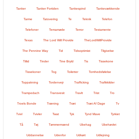
Tanker
Tanker Fortiden
Tankespind
Tankevækkende
Tarme
Tatovering
Te
Teknik
Telefon
Telefoner
Temamøde
Terror
Testamente
Texas
The Lord Will Provide
TheLordWillProvide
The Pennine Way
Tid
Tidsoptimist
Tilgivelse
Tillid
Tinder
Tine Bryld
Tis
Tissekone
Tissekoner
Tog
Toiletter
Tomhedsfølelse
Toppakning
Tordenvejr
Trafficking
Trafikkilder
Trampedach
Transvesit
Travlt
Trist
Tro
Troels Bonde
Træning
Træt
Træt Af Dage
Tv
Tvivl
Tvivler
Twat
Tyk
Tynd Mave
Tyrkiet
Tå
Tøj
Tømmermænd
Ubehag
Ubehøvlet
Uddannelse
Udenfor
Udkørt
Udlejning