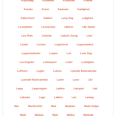
Kupforsøg
Kursskifte
Kussomat
Kvalme
Kvinder
Kvium
Kærester
Kærlighed
København
Køkken
Lang Dag
Lejlighed
Leverpletter
Leverpostej
Lillebror
Lille Søster
Lina Rafn
Linkedin
Lisbeth Zornig
Livet
Livstid
London
Loppefund
Loppemarked
Loppemarkeder
Lopper
Lort
Lorte Dag
Los Angeles
Lottokupon
Luder
Ludwigsen
Lufthavn
Lugter
Luksus
Lyserød Badeværelse
Lyserødt Badeværelse
Lyster
Lyver
Lån
Læge
Lægevagten
Lækker
Længsel
Løb
Løbesko
Løgn
Løkken
Løn
Lørdag
Mac
MacBookAir
Mad
Madplan
Mads Holger
Mails
Malaga
Male
Maling
Marbella