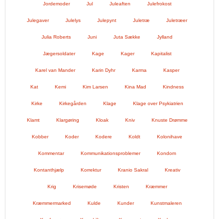
Jordemoder
Jul
Juleaften
Julefrokost
Julegaver
Julelys
Julepynt
Juletræ
Juletræer
Julia Roberts
Juni
Juta Sække
Jylland
Jægersoldater
Kage
Kager
Kapitalist
Karel van Mander
Karin Dyhr
Karma
Kasper
Kat
Kemi
Kim Larsen
Kina Mad
Kindness
Kirke
Kirkegården
Klage
Klage over Psykiatrien
Klamt
Klargøring
Kloak
Kniv
Knuste Drømme
Kobber
Koder
Kodere
Koldt
Kolonihave
Kommentar
Kommunikationsproblemer
Kondom
Kontanthjælp
Korrektur
Kranio Sakral
Kreativ
Krig
Krisemøde
Kristen
Kræmmer
Kræmmermarked
Kulde
Kunder
Kunstmaleren