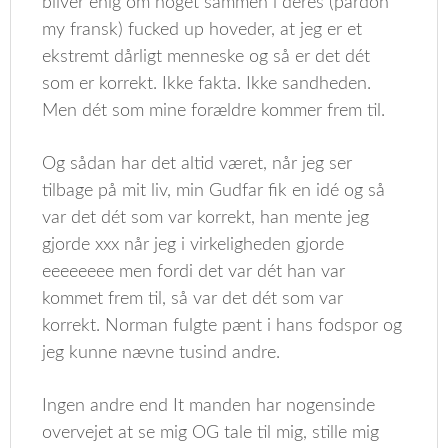
bliver enig om noget sammen i deres (pardon
my fransk) fucked up hoveder, at jeg er et
ekstremt dårligt menneske og så er det dét
som er korrekt. Ikke fakta. Ikke sandheden.
Men dét som mine forældre kommer frem til.
Og sådan har det altid været, når jeg ser
tilbage på mit liv, min Gudfar fik en idé og så
var det dét som var korrekt, han mente jeg
gjorde xxx når jeg i virkeligheden gjorde
eeeeeeee men fordi det var dét han var
kommet frem til, så var det dét som var
korrekt. Norman fulgte pænt i hans fodspor og
jeg kunne nævne tusind andre.
Ingen andre end It manden har nogensinde
overvejet at se mig OG tale til mig, stille mig