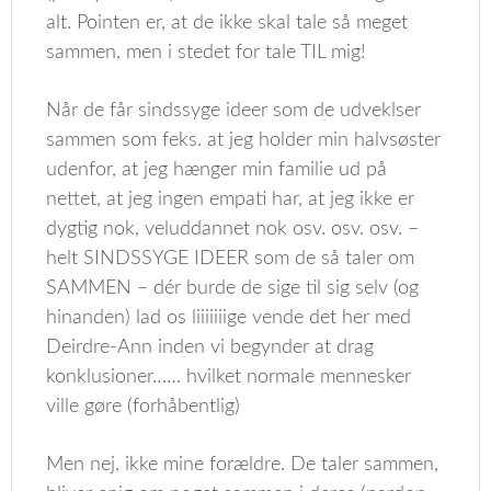
alt. Pointen er, at de ikke skal tale så meget
sammen, men i stedet for tale TIL mig!
Når de får sindssyge ideer som de udveklser
sammen som feks. at jeg holder min halvsøster
udenfor, at jeg hænger min familie ud på
nettet, at jeg ingen empati har, at jeg ikke er
dygtig nok, veluddannet nok osv. osv. osv. –
helt SINDSSYGE IDEER som de så taler om
SAMMEN – dér burde de sige til sig selv (og
hinanden) lad os liiiiiiige vende det her med
Deirdre-Ann inden vi begynder at drag
konklusioner…… hvilket normale mennesker
ville gøre (forhåbentlig)
Men nej, ikke mine forældre. De taler sammen,