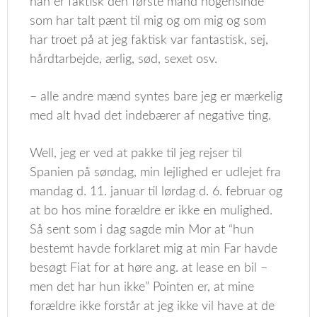
han er faktisk den første mand nogensinde
som har talt pænt til mig og om mig og som
har troet på at jeg faktisk var fantastisk, sej,
hårdtarbejde, ærlig, sød, sexet osv.
– alle andre mænd syntes bare jeg er mærkelig
med alt hvad det indebærer af negative ting.
Well, jeg er ved at pakke til jeg rejser til
Spanien på søndag, min lejlighed er udlejet fra
mandag d. 11. januar til lørdag d. 6. februar og
at bo hos mine forældre er ikke en mulighed.
Så sent som i dag sagde min Mor at “hun
bestemt havde forklaret mig at min Far havde
besøgt Fiat for at høre ang. at lease en bil –
men det har hun ikke” Pointen er, at mine
forældre ikke forstår at jeg ikke vil have at de