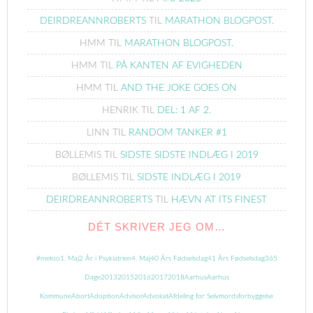
DEIRDREANNROBERTS
TIL
MARATHON BLOGPOST.
HMM
TIL
MARATHON BLOGPOST.
HMM
TIL
PÅ KANTEN AF EVIGHEDEN
HMM
TIL
AND THE JOKE GOES ON
HENRIK
TIL
DEL: 1 AF 2.
LINN
TIL
RANDOM TANKER #1
BØLLEMIS
TIL
SIDSTE SIDSTE INDLÆG I 2019
BØLLEMIS
TIL
SIDSTE INDLÆG I 2019
DEIRDREANNROBERTS
TIL
HÆVN AT ITS FINEST
DÉT SKRIVER JEG OM…
#metoo
1. Maj
2 År i Psykiatrien
4. Maj
40 Års Fødselsdag
41 Års Fødselsdag
365
Dage
2013
2015
2016
2017
2018
Aarhus
Aarhus
Kommune
Abort
Adoption
Advisor
Advokat
Afdeling for Selvmordsforbyggelse