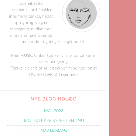
stavefejl, slåfejl,
kommafejl, ord floskler,
inhumane tanker, flabet
sprogbrug, vulgær
tankegang, nedladende
omtale af navngivende
mennesker og meget meget andet.
Men HUSK, tanker tænker vi alle, og tanker er
uden beregning.
Forskellen er blot at jeg skriver mine ned, og at
DU VÆLGER at læser med.
NYE BLOGINDLÆG
MAJ 2023
JEG TRÆKKER VEJRET ENDNU
MAJ LØRDAG