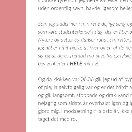
spanske fyre som jeg delte værelse med s
uden ordentlig søvn, havde ligesom heller
Som jeg sidder her i min rene dejlige seng o
som køre studenterkørsel i dag, der er åben
Nytorv og dytter og danser rundt om rytter
jeg håber i mit hjerte at hver og en af de 
sig og at deres fremtid må blive lys og lykke
begivenheder i
HELE
mit liv!
Og da klokken var 06.36 gik jeg ud af byp
of pie, ja selvfølgelig var og er det hård
og gik langsomt, stoppede og drak vand n
nøjagtig som sidste år overhalet igen og 
gjore mig, i modsætning til sidste år, ikke 
taget det med ro.