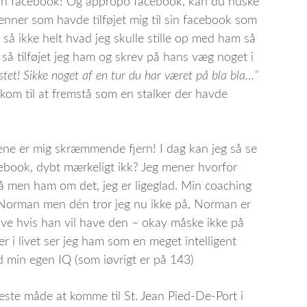
l min facebook! Og appropo facebook, kan du huske
venner som havde tilføjet mig til sin facebook som
 så ikke helt hvad jeg skulle stille op med ham så
 så tilføjet jeg ham og skrev på hans væg noget i
tet! Sikke noget af en tur du har været på bla bla…”
 kom til at fremstå som en stalker der havde
lene er mig skræmmende fjern! I dag kan jeg så se
cebook, dybt mærkeligt ikk? Jeg mener hvorfor
Nå men ham om det, jeg er ligeglad. Min coaching
Norman men dén tror jeg nu ikke på, Norman er
have hvis han vil have den – okay måske ikke på
r i livet ser jeg ham som en meget intelligent
min egen IQ (som iøvrigt er på 143)
ste måde at komme til St. Jean Pied-De-Port i