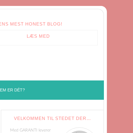
ENS MEST HONEST BLOG!
LÆS MED
EM ER DÉT?
VELKOMMEN TIL STEDET DER…
Med GARANTI leverer