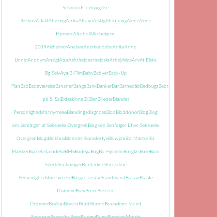
Selvmordsforbyggelse
Risskov
Affald
Afføring
Afrika
Afsavn
Afslag
Afslutning
Alene
Alene
Hjemme
Alkohol
Allerhelgens
2019
Alzheimer
Analsex
Anerkendelse
Anika
Anne
Linnet
Anonym
Ansigt
App
Ar
Arbejde
arbejdslø
Arbejdsløs
Arv
At Elske
Sig Selv
Ayal
B-Film
Baby
Babyer
Back-Up
Plan
Bad
Badeværelse
Bananer
Bange
Bank
Banker
Bar
Barnedåb
Bedbugs
Bedrageri
Bedring
Begravels
på 5. Sal
Bideskinne
Bil
Biler
Billeder
Blandet
Personlighedsforstyrrelse
Blandingsdiagnose
Blod
Bloddonor
Blog
Blog
om Senfølger af Seksuelle Overgreb
Blog om Senfølger Efter Seksuelle
Overgreb
Blogs
Blokhus
Blomster
Blomstertyv
Blowjob
Blå Mærke
Blå
Mærker
Blærebetændelse
BMS
Bodega
Bog
Bo Hjemme
Boligløs
Bolle
Bom
Stærk
Bookninger
Borderline
Borderline
Personlighedsforstyrrelse
Borgerforslag
Brandmand
Brasso
Braste
Drømme
Brev
Breve
Bristede
Drømme
Bryllup
Bryster
Bræk
Brænd
Brændene Mund