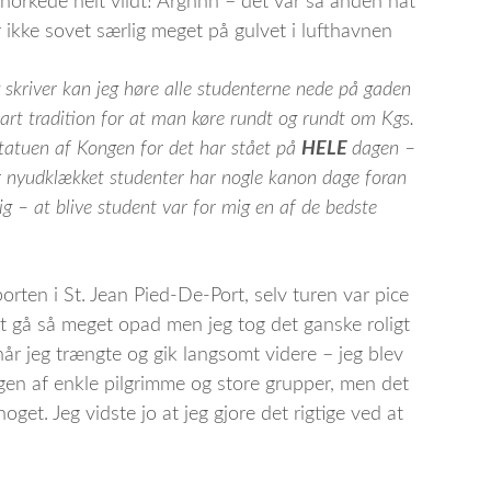
norkede helt vildt! Arghhh – det var så anden nat
 ikke sovet særlig meget på gulvet i lufthavnen
g skriver kan jeg høre alle studenterne nede på gaden
bart tradition for at man køre rundt og rundt om Kgs.
statuen af Kongen for det har stået på
HELE
dagen –
her nyudklækket studenter har nogle kanon dage foran
lig – at blive student var for mig en af de bedste
orten i St. Jean Pied-De-Port, selv turen var pice
t at gå så meget opad men jeg tog det ganske roligt
år jeg trængte og gik langsomt videre – jeg blev
igen af enkle pilgrimme og store grupper, men det
noget. Jeg vidste jo at jeg gjore det rigtige ved at