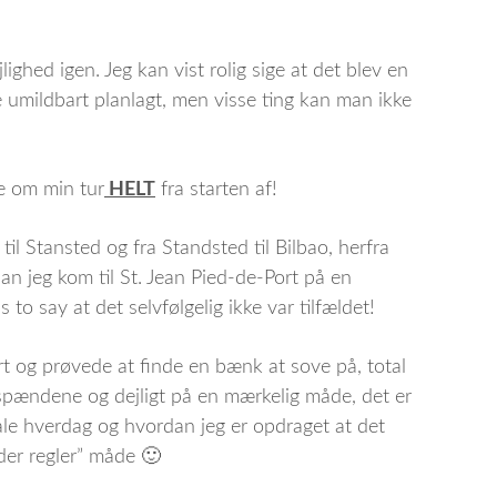
ighed igen. Jeg kan vist rolig sige at det blev en
ge umildbart planlagt, men visse ting kan man ikke
le om min tur
HELT
fra starten af!
til Stansted og fra Standsted til Bilbao, herfra
an jeg kom til St. Jean Pied-de-Port på en
to say at det selvfølgelig ikke var tilfældet!
ort og prøvede at finde en bænk at sove på, total
 spændene og dejligt på en mærkelig måde, det er
le hverdag og hvordan jeg er opdraget at det
yder regler” måde 🙂