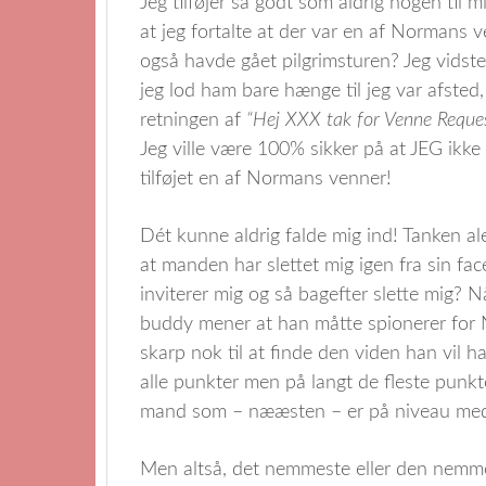
Jeg tilføjer så godt som aldrig nogen ti
at jeg fortalte at der var en af Normans 
også havde gået pilgrimsturen? Jeg vidste
jeg lod ham bare hænge til jeg var afsted,
retningen af
“Hej XXX tak for Venne Reques
Jeg ville være 100% sikker på at JEG ikke
tilføjet en af Normans venner!
Dét kunne aldrig falde mig ind! Tanken a
at manden har slettet mig igen fra sin fa
inviterer mig og så bagefter slette mig? 
buddy mener at han måtte spionerer for 
skarp nok til at finde den viden han vil 
alle punkter men på langt de fleste punkte
mand som – nææsten – er på niveau med 
Men altså, det nemmeste eller den nemme