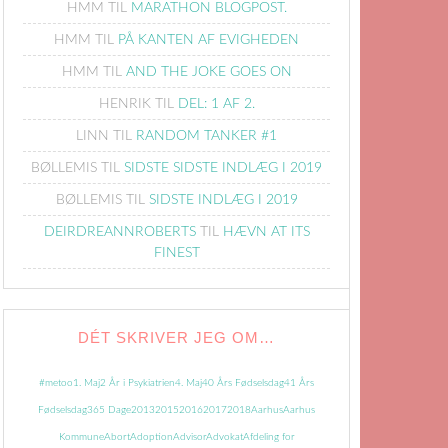
HMM
TIL
MARATHON BLOGPOST.
HMM
TIL
PÅ KANTEN AF EVIGHEDEN
HMM
TIL
AND THE JOKE GOES ON
HENRIK
TIL
DEL: 1 AF 2.
LINN
TIL
RANDOM TANKER #1
BØLLEMIS
TIL
SIDSTE SIDSTE INDLÆG I 2019
BØLLEMIS
TIL
SIDSTE INDLÆG I 2019
DEIRDREANNROBERTS
TIL
HÆVN AT ITS
FINEST
DÉT SKRIVER JEG OM…
#metoo
1. Maj
2 År i Psykiatrien
4. Maj
40 Års Fødselsdag
41 Års
Fødselsdag
365 Dage
2013
2015
2016
2017
2018
Aarhus
Aarhus
Kommune
Abort
Adoption
Advisor
Advokat
Afdeling for