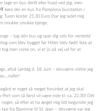
er tage en bus dertil eller hvad ved jeg, men
DT
køre der en bus fra Pamplona busstation i
ig. Turen koster 21,30 Euro (har jeg ladet mig
nem smukke smukke bjerge.
penge – tag dén bus og spar dig selv for ventetid
tog som blev bygget før Hitler blev født! Ikke at
 tog men come on, vi er jo på vej ud for at
gs, altså Lørdag d. 18. Juni – desværre vidste jeg
ay….naller!
gård er toget så meget forsinket at jeg skal
u-Port som så først vil være inde kl. ca. 22.30! Dét
l noget, så efter at ha ærget mig lidt begyndte jeg
taxi fra Bayonne til St. Jean – desværre var jeg