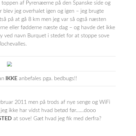
på toppen af Pyrenæerne på den Spanske side og
blev jeg overhalet igen og igen – jeg brugte
ltså på at gå 8 km men jeg var så også næsten
ne eller fødderne næste dag – og havde det ikke
 by ved navn Burquet i stedet for at stoppe sove
ochevalles.
an
IKKE
anbefales pga. bedbugs!!
Februar 2011 men på trods af nye senge og WiFi
m jeg ikke har vidst hvad betød før……dooo
STED
at sove! Gæt hvad jeg fik med derfra?