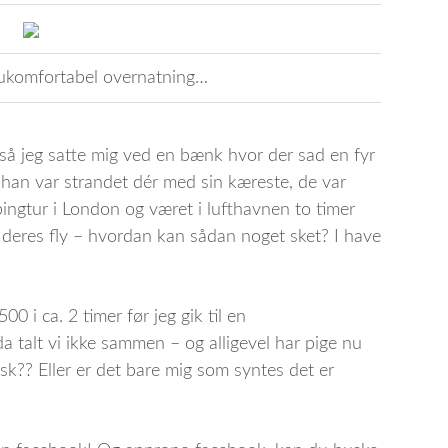
ukomfortabel overnatning…
 så jeg satte mig ved en bænk hvor der sad en fyr
 han var strandet dér med sin kæreste, de var
ngtur i London og været i lufthavnen to timer
 deres fly – hvordan kan sådan noget sket? I have
0 i ca. 2 timer før jeg gik til en
da talt vi ikke sammen – og alligevel har pige nu
isk?? Eller er det bare mig som syntes det er