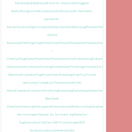
Mave
Eddike
El
Ella
Empati
Enhed for Selvmordsforbyggelse
Risskov
Ennegrammet
Ensom
Ensomhed
Envirosax
Ex-Kæreste
Ex-
Kærester
Ex-
Kærster
Facebook
Fagforening
Fakta
Faktura
fami
Familie
Fanevagt
Fantasier
Far
Farmor
Farvel
Faste
Fatti
600
Fiat
Reservedele
Film
Fingerringe
Firma
Firmaet
Fitness
Fitnessdamen
Flashback
Flasker
Flisemanden
i
Vivild
Flov
Flugt
Flystyrt
Flytte
Flytter
Flyve
Flyvetur
Fod
Fodtatovering
Folketingets
Ombudsmand
Fordomme
Foredrag
Forkølelsessår
Forsikringer
Forspist.
Forsvundet
Fortid
Fortiden
Sikkerhed
Frustration
Frygt
Fryser
Fråseri
Fråspenge
Fræk
Fuck
Fucked
Up
Fucking Fredag
Fuck Psykiatrien
Fuld
Fulde
Mænd
Fuldmåne
Fundament
Fyret
Fyring
Fødselsdag
Fødselsdag.
Følelser
Gamle
Biler
Gamle
Dates
Gaver
Genbrug
Genbrugsbutik
Generationsskifte
Geocaching
Gevækster
Gevær
Glem
Ikke Hverdagen
Glemmer Du Så Husker Jeg
Glæde
God
Dag
Godnat
Godt Vejr
God Will Provide
Google
GR20
Korsika
Gravid
Graviditetstest
Grethe