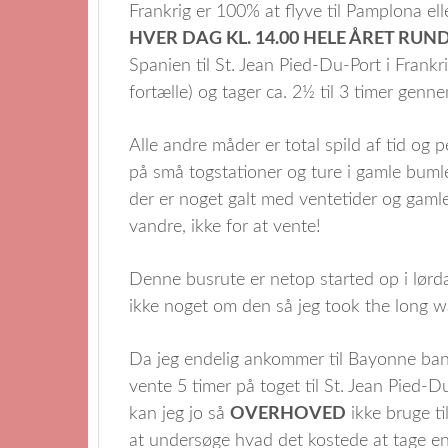
Frankrig er 100% at flyve til Pamplona ell
HVER DAG KL. 14.00 HELE ÅRET RUN
Spanien til St. Jean Pied-Du-Port i Frankr
fortælle) og tager ca. 2½ til 3 timer gen
Alle andre måder er total spild af tid og 
på små togstationer og ture i gamle bumle
der er noget galt med ventetider og gamle
vandre, ikke for at vente!
Denne busrute er netop started op i lørda
ikke noget om den så jeg took the long w
Da jeg endelig ankommer til Bayonne bane
vente 5 timer på toget til St. Jean Pied-D
kan jeg jo så
OVERHOVED
ikke bruge ti
at undersøge hvad det kostede at tage en 