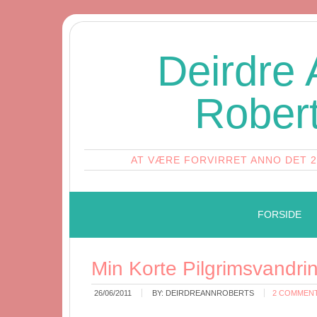
Deirdre
Rober
AT VÆRE FORVIRRET ANNO DET 
FORSIDE
Min Korte Pilgrimsvandri
26/06/2011
BY:
DEIRDREANNROBERTS
2 COMMEN