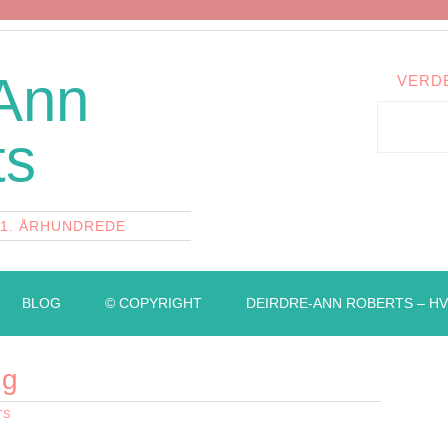
 Ann
VERD
ts
21. ÅRHUNDREDE
BLOG
© COPYRIGHT
DEIRDRE-ANN ROBERTS – HV
ng
TS