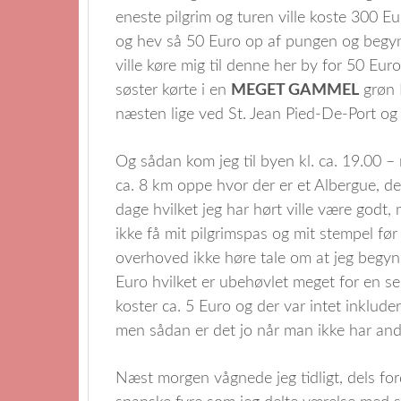
eneste pilgrim og turen ville koste 300 Eu
og hev så 50 Euro op af pungen og begyn
ville køre mig til denne her by for 50 Eur
søster kørte i en
MEGET GAMMEL
grøn 
næsten lige ved St. Jean Pied-De-Port og 
Og sådan kom jeg til byen kl. ca. 19.00 – m
ca. 8 km oppe hvor der er et Albergue, det
dage hvilket jeg har hørt ville være godt
ikke få mit pilgrimspas og mit stempel før
overhoved ikke høre tale om at jeg begyndt
Euro hvilket er ubehøvlet meget for en se
koster ca. 5 Euro og der var intet inklude
men sådan er det jo når man ikke har and
Næst morgen vågnede jeg tidligt, dels for