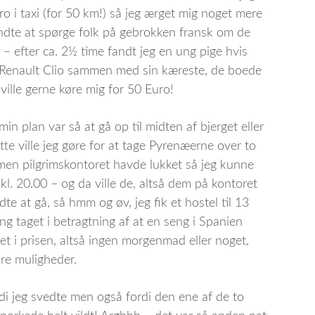
ro i taxi (for 50 km!) så jeg ærget mig noget mere
dte at spørge folk på gebrokken fransk om de
o – efter ca. 2½ time fandt jeg en ung pige hvis
Renault Clio sammen med sin kæreste, de boede
ville gerne køre mig for 50 Euro!
in plan var så at gå op til midten af bjerget eller
te ville jeg gøre for at tage Pyrenæerne over to
, men pilgrimskontoret havde lukket så jeg kunne
 kl. 20.00 – og da ville de, altså dem på kontoret
e at gå, så hmm og øv, jeg fik et hostel til 13
ng taget i betragtning af at en seng i Spanien
ret i prisen, altså ingen morgenmad eller noget,
re muligheder.
di jeg svedte men også fordi den ene af de to