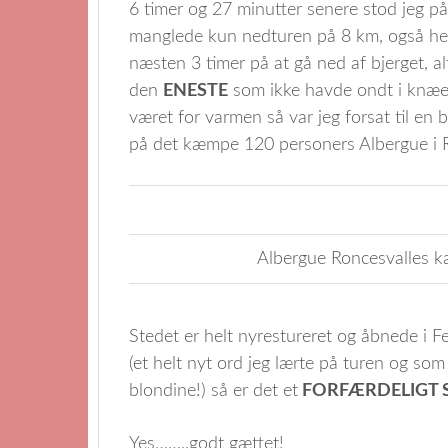
6 timer og 27 minutter senere stod jeg 
manglede kun nedturen på 8 km, også her 
næsten 3 timer på at gå ned af bjerget, a
den
ENESTE
som ikke havde ondt i knæer
været for varmen så var jeg forsat til en
på det kæmpe 120 personers Albergue i R
Albergue Roncesvalles k
Stedet er helt nyrestureret og åbnede i 
(et helt nyt ord jeg lærte på turen og so
blondine!) så er det et
FORFÆRDELIGT 
Yes……..godt gættet!