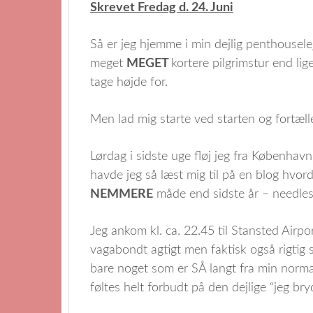
Skrevet Fredag d. 24. Juni
Så er jeg hjemme i min dejlig penthouselejl
meget
MEGET
kortere pilgrimstur end li
tage højde for.
Men lad mig starte ved starten og fortæl
Lørdag i sidste uge fløj jeg fra København 
havde jeg så læst mig til på en blog hvord
NEMMERE
måde end sidste år – needless 
Jeg ankom kl. ca. 22.45 til Stansted Airp
vagabondt agtigt men faktisk også rigtig
bare noget som er SÅ langt fra min norma
føltes helt forbudt på den dejlige “jeg br