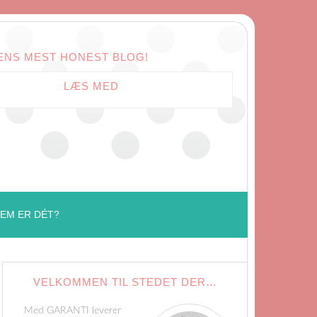
ENS MEST HONEST BLOG!
LÆS MED
EM ER DÉT?
VELKOMMEN TIL STEDET DER…
Med GARANTI leverer