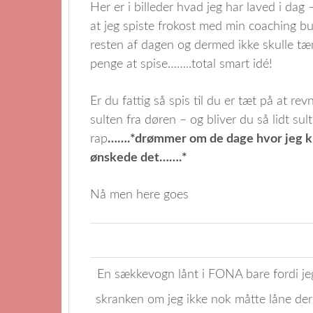
Her er i billeder hvad jeg har laved i dag 
at jeg spiste frokost med min coaching bu
resten af dagen og dermed ikke skulle t
penge at spise……..total smart idé!
Er du fattig så spis til du er tæt på at r
sulten fra døren – og bliver du så lidt sulte
rap
…….*drømmer om de dage hvor jeg ku
ønskede det…….*
Nå men here goes
En sækkevogn lånt i FONA bare fordi j
skranken om jeg ikke nok måtte låne de