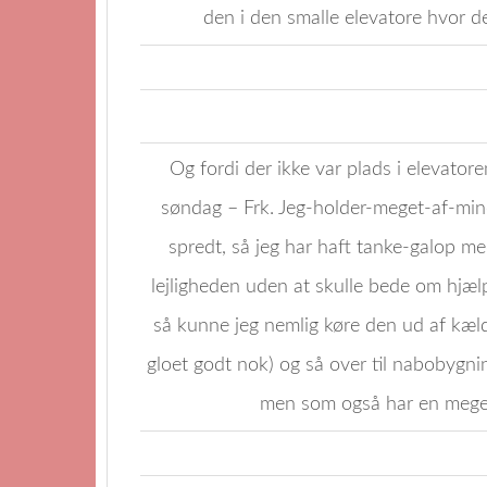
den i den smalle elevatore hvor d
Og fordi der ikke var plads i elevato
søndag – Frk. Jeg-holder-meget-af-mine
spredt, så jeg har haft tanke-galop m
lejligheden uden at skulle bede om hj
så kunne jeg nemlig køre den ud af kæld
gloet godt nok) og så over til nabobygn
men som også har en meget