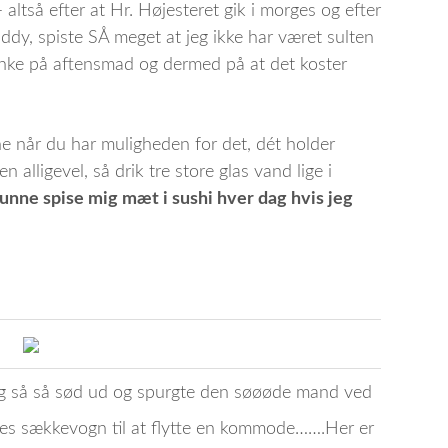
– altså efter at Hr. Højesteret gik i morges og efter
ddy, spiste SÅ meget at jeg ikke har været sulten
ænke på aftensmad og dermed på at det koster
evne når du har muligheden for det, dét holder
n alligevel, så drik tre store glas vand lige i
nne spise mig mæt i sushi hver dag hvis jeg
eg så så sød ud og spurgte den søøøde mand ved
res sækkevogn til at flytte en kommode…….Her er