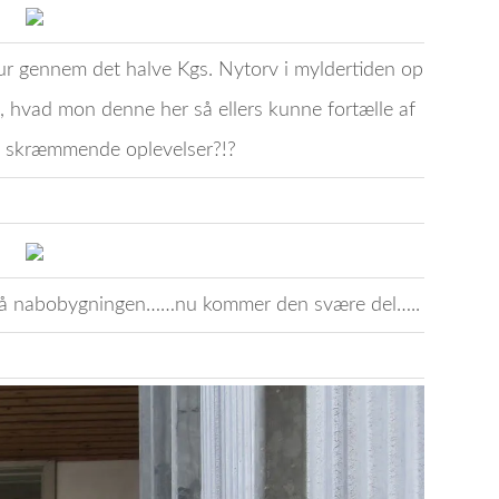
 tur gennem det halve Kgs. Nytorv i myldertiden op
 hvad mon denne her så ellers kunne fortælle af
g skræmmende oplevelser?!?
å nabobygningen……nu kommer den svære del…..