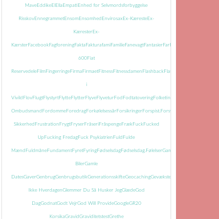
Mave
Eddike
El
Ella
Empati
Enhed for Selvmordsforbyggelse
Risskov
Ennegrammet
Ensom
Ensomhed
Envirosax
Ex-Kæreste
Ex-
Kærester
Ex-
Kærster
Facebook
Fagforening
Fakta
Faktura
fami
Familie
Fanevagt
Fantasier
Far
Farmor
Farvel
Faste
Fatti
600
Fiat
Reservedele
Film
Fingerringe
Firma
Firmaet
Fitness
Fitnessdamen
Flashback
Flasker
Flisemanden
i
Vivild
Flov
Flugt
Flystyrt
Flytte
Flytter
Flyve
Flyvetur
Fod
Fodtatovering
Folketingets
Ombudsmand
Fordomme
Foredrag
Forkølelsessår
Forsikringer
Forspist.
Forsvundet
Fortid
Fortiden
Sikkerhed
Frustration
Frygt
Fryser
Fråseri
Fråspenge
Fræk
Fuck
Fucked
Up
Fucking Fredag
Fuck Psykiatrien
Fuld
Fulde
Mænd
Fuldmåne
Fundament
Fyret
Fyring
Fødselsdag
Fødselsdag.
Følelser
Gamle
Biler
Gamle
Dates
Gaver
Genbrug
Genbrugsbutik
Generationsskifte
Geocaching
Gevækster
Gevær
Glem
Ikke Hverdagen
Glemmer Du Så Husker Jeg
Glæde
God
Dag
Godnat
Godt Vejr
God Will Provide
Google
GR20
Korsika
Gravid
Graviditetstest
Grethe