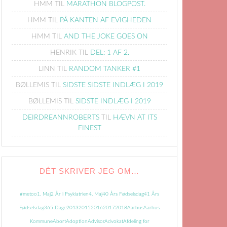
HMM
TIL
MARATHON BLOGPOST.
HMM
TIL
PÅ KANTEN AF EVIGHEDEN
HMM
TIL
AND THE JOKE GOES ON
HENRIK
TIL
DEL: 1 AF 2.
LINN
TIL
RANDOM TANKER #1
BØLLEMIS
TIL
SIDSTE SIDSTE INDLÆG I 2019
BØLLEMIS
TIL
SIDSTE INDLÆG I 2019
DEIRDREANNROBERTS
TIL
HÆVN AT ITS
FINEST
DÉT SKRIVER JEG OM…
#metoo
1. Maj
2 År i Psykiatrien
4. Maj
40 Års Fødselsdag
41 Års
Fødselsdag
365 Dage
2013
2015
2016
2017
2018
Aarhus
Aarhus
Kommune
Abort
Adoption
Advisor
Advokat
Afdeling for