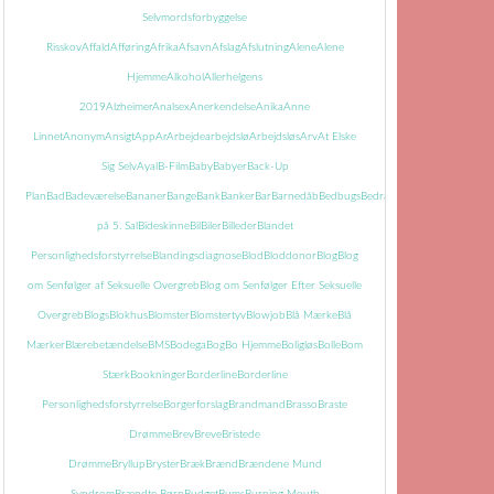
Selvmordsforbyggelse
Risskov
Affald
Afføring
Afrika
Afsavn
Afslag
Afslutning
Alene
Alene
Hjemme
Alkohol
Allerhelgens
2019
Alzheimer
Analsex
Anerkendelse
Anika
Anne
Linnet
Anonym
Ansigt
App
Ar
Arbejde
arbejdslø
Arbejdsløs
Arv
At Elske
Sig Selv
Ayal
B-Film
Baby
Babyer
Back-Up
Plan
Bad
Badeværelse
Bananer
Bange
Bank
Banker
Bar
Barnedåb
Bedbugs
Bedrageri
Bedring
Begravels
på 5. Sal
Bideskinne
Bil
Biler
Billeder
Blandet
Personlighedsforstyrrelse
Blandingsdiagnose
Blod
Bloddonor
Blog
Blog
om Senfølger af Seksuelle Overgreb
Blog om Senfølger Efter Seksuelle
Overgreb
Blogs
Blokhus
Blomster
Blomstertyv
Blowjob
Blå Mærke
Blå
Mærker
Blærebetændelse
BMS
Bodega
Bog
Bo Hjemme
Boligløs
Bolle
Bom
Stærk
Bookninger
Borderline
Borderline
Personlighedsforstyrrelse
Borgerforslag
Brandmand
Brasso
Braste
Drømme
Brev
Breve
Bristede
Drømme
Bryllup
Bryster
Bræk
Brænd
Brændene Mund