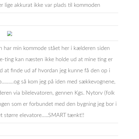
er lige akkurat ikke var plads til kommoden
ren har min kommode stået her i kælderen siden
-ting kan næsten ikke holde ud at mine ting er
ed at finde ud af hvordan jeg kunne få den op i
ælp………og så kom jeg på iden med sækkevognene,
eren via bilelevatoren, gennen Kgs. Nytorv (folk
ingen som er forbundet med den bygning jeg bor i
 større elevatore…..SMART tænkt!!