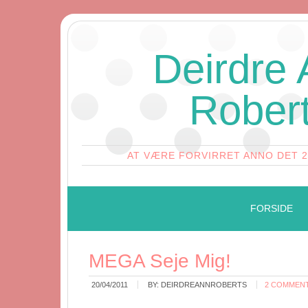
Deirdre
Rober
AT VÆRE FORVIRRET ANNO DET 
FORSIDE
MEGA Seje Mig!
20/04/2011
BY:
DEIRDREANNROBERTS
2 COMMEN