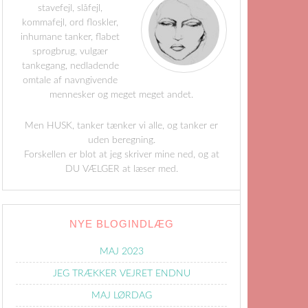
stavefejl, slåfejl,
kommafejl, ord floskler,
inhumane tanker, flabet
sprogbrug, vulgær
tankegang, nedladende
omtale af navngivende
mennesker og meget meget andet.
Men HUSK, tanker tænker vi alle, og tanker er
uden beregning.
Forskellen er blot at jeg skriver mine ned, og at
DU VÆLGER at læser med.
NYE BLOGINDLÆG
MAJ 2023
JEG TRÆKKER VEJRET ENDNU
MAJ LØRDAG