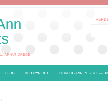
 Ann
VERD
ts
21. ÅRHUNDREDE
BLOG
© COPYRIGHT
DEIRDRE-ANN ROBERTS – HV
TS