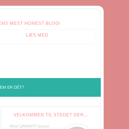
ENS MEST HONEST BLOG!
LÆS MED
EM ER DÉT?
VELKOMMEN TIL STEDET DER…
Med GARANTI leverer