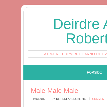
Deirdre
Rober
AT VÆRE FORVIRRET ANNO DET 
FORSIDE
Male Male Male
09/07/2015
BY:
DEIRDREANNROBERTS
COMMENT