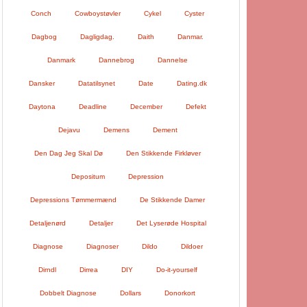
Conch
Cowboystøvler
Cykel
Cyster
Dagbog
Dagligdag.
Daith
Danmar.
Danmark
Dannebrog
Dannelse
Dansker
Datatilsynet
Date
Dating.dk
Daytona
Deadline
December
Defekt
Dejavu
Demens
Dement
Den Dag Jeg Skal Dø
Den Stikkende Firkløver
Depositum
Depression
Depressions Tømmermænd
De Stikkende Damer
Detaljenørd
Detaljer
Det Lyserøde Hospital
Diagnose
Diagnoser
Dildo
Dildoer
Dirndl
Dirrea
DIY
Do-it-yourself
Dobbelt Diagnose
Dollars
Donorkort