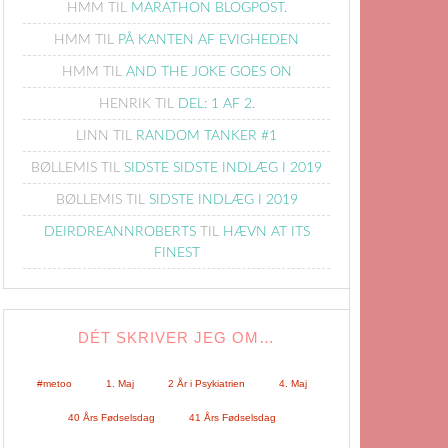
HMM
TIL
MARATHON BLOGPOST.
HMM
TIL
PÅ KANTEN AF EVIGHEDEN
HMM
TIL
AND THE JOKE GOES ON
HENRIK
TIL
DEL: 1 AF 2.
LINN
TIL
RANDOM TANKER #1
BØLLEMIS
TIL
SIDSTE SIDSTE INDLÆG I 2019
BØLLEMIS
TIL
SIDSTE INDLÆG I 2019
DEIRDREANNROBERTS
TIL
HÆVN AT ITS
FINEST
DÉT SKRIVER JEG OM…
#metoo
1. Maj
2 År i Psykiatrien
4. Maj
40 Års Fødselsdag
41 Års Fødselsdag