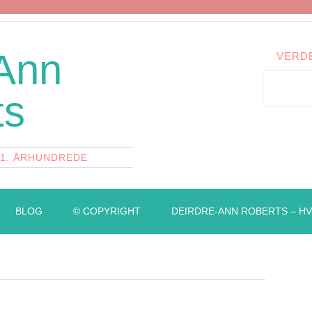
 Ann
VERD
ts
21. ÅRHUNDREDE
BLOG
© COPYRIGHT
DEIRDRE-ANN ROBERTS – HV