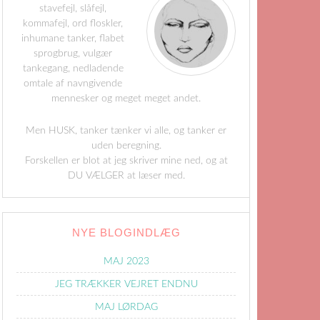
stavefejl, slåfejl,
kommafejl, ord floskler,
inhumane tanker, flabet
sprogbrug, vulgær
tankegang, nedladende
omtale af navngivende
mennesker og meget meget andet.
Men HUSK, tanker tænker vi alle, og tanker er
uden beregning.
Forskellen er blot at jeg skriver mine ned, og at
DU VÆLGER at læser med.
NYE BLOGINDLÆG
MAJ 2023
JEG TRÆKKER VEJRET ENDNU
MAJ LØRDAG