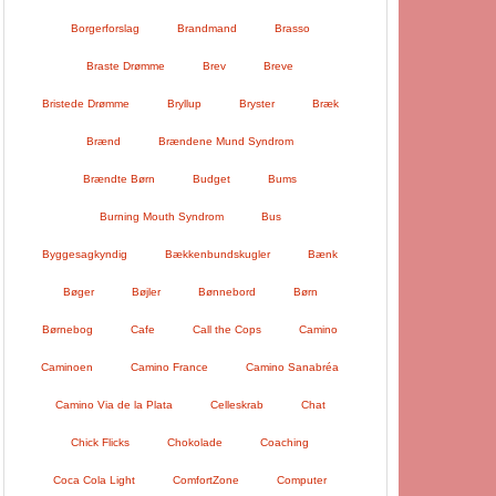
Borgerforslag
Brandmand
Brasso
Braste Drømme
Brev
Breve
Bristede Drømme
Bryllup
Bryster
Bræk
Brænd
Brændene Mund Syndrom
Brændte Børn
Budget
Bums
Burning Mouth Syndrom
Bus
Byggesagkyndig
Bækkenbundskugler
Bænk
Bøger
Bøjler
Bønnebord
Børn
Børnebog
Cafe
Call the Cops
Camino
Caminoen
Camino France
Camino Sanabréa
Camino Via de la Plata
Celleskrab
Chat
Chick Flicks
Chokolade
Coaching
Coca Cola Light
ComfortZone
Computer