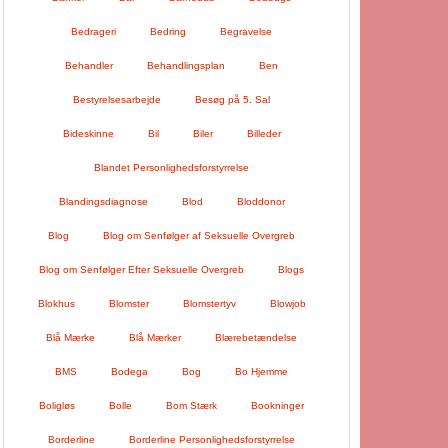
Bedrageri
Bedring
Begravelse
Behandler
Behandlingsplan
Ben
Bestyrelsesarbejde
Besøg på 5. Sal
Bideskinne
Bil
Biler
Billeder
Blandet Personlighedsforstyrrelse
Blandingsdiagnose
Blod
Bloddonor
Blog
Blog om Senfølger af Seksuelle Overgreb
Blog om Senfølger Efter Seksuelle Overgreb
Blogs
Blokhus
Blomster
Blomstertyv
Blowjob
Blå Mærke
Blå Mærker
Blærebetændelse
BMS
Bodega
Bog
Bo Hjemme
Boligløs
Bolle
Bom Stærk
Bookninger
Borderline
Borderline Personlighedsforstyrrelse