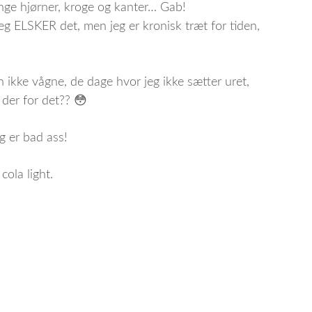
nge hjørner, kroge og kanter… Gab!
r jeg ELSKER det, men jeg er kronisk træt for tiden,
n ikke vågne, de dage hvor jeg ikke sætter uret,
 der for det?? 😳
g er bad ass!
cola light.