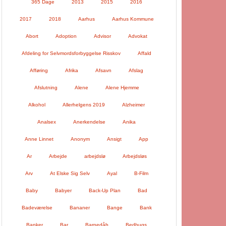
365 Dage
2013
2015
2016
2017
2018
Aarhus
Aarhus Kommune
Abort
Adoption
Advisor
Advokat
Afdeling for Selvmordsforbyggelse Risskov
Affald
Afføring
Afrika
Afsavn
Afslag
Afslutning
Alene
Alene Hjemme
Alkohol
Allerhelgens 2019
Alzheimer
Analsex
Anerkendelse
Anika
Anne Linnet
Anonym
Ansigt
App
Ar
Arbejde
arbejdslø
Arbejdsløs
Arv
At Elske Sig Selv
Ayal
B-Film
Baby
Babyer
Back-Up Plan
Bad
Badeværelse
Bananer
Bange
Bank
Banker
Bar
Barnedåb
Bedbugs