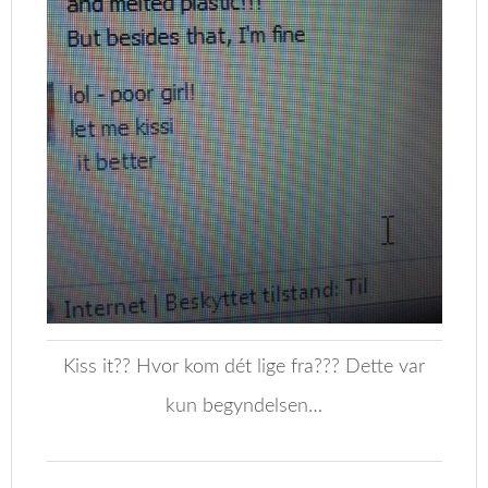
Kiss it?? Hvor kom dét lige fra??? Dette var
kun begyndelsen…