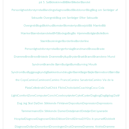
på 5. Sal
Bideskinne
Bil
Biler
Billeder
Blandet
Personlighedsforstyrrelse
Blandingsdiagnose
Blod
Bloddonor
Blog
Blog om Senfølger af
Seksuelle Overgreb
Blog om Senfølger Efter Seksuelle
Overgreb
Blogs
Blokhus
Blomster
Blomstertyv
Blowjob
Blå Mærke
Blå
Mærker
Blærebetændelse
BMS
Bodega
Bog
Bo Hjemme
Boligløs
Bolle
Bom
Stærk
Bookninger
Borderline
Borderline
Personlighedsforstyrrelse
Borgerforslag
Brandmand
Brasso
Braste
Drømme
Brev
Breve
Bristede Drømme
Bryllup
Bryster
Bræk
Brænd
Brændene Mund
Syndrom
Brændte Børn
Budget
Bums
Burning Mouth
Syndrom
Bus
Byggesagkyndig
Bækkenbundskugler
Bænk
Bøger
Bøjler
Bønnebord
Børn
Børnebog
the Cops
Camino
Caminoen
Camino France
Camino Sanabréa
Camino Via de la
Plata
Celleskrab
Chat
Chick Flicks
Chokolade
Coaching
Coca Cola
Light
ComfortZone
Computer
Conch
Cowboystøvler
Cykel
Cyster
Dagbog
Dagligdag.
Daith
Danma
Dag Jeg Skal Dø
Den Stikkende Firkløver
Depositum
Depression
Depressions
Tømmermænd
De Stikkende Damer
Detaljenørd
Detaljer
Det Lyserøde
Hospital
Diagnose
Diagnoser
Dildo
Dildoer
Dirndl
Dirrea
DIY
Do-it-yourself
Dobbelt
Diagnose
Dollars
Donorkort
Dronningen
Druk
Drømme
Drømme. Knirke
Drømme