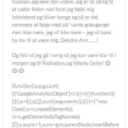
hvordan jeg køre den videre, jeg er så dårlig til
at sætte foden ned fordi jeg føler mig
intimideret og bliver bange og så er det
nemmere at følge med på “vante græsgange!
men ikke mere, jeg vil ikke mere – jeg vil bare
ha lov til at være mig, Deirdre-Ann…….!
Og NU vil jeg gå i seng så jeg kan være klar til i
morgen og til Radiodays og Valerie Geller! 🙂
🙂 🙂
(function(i,s,o,g,r,a,m)
{i[‘GoogleAnalyticsObject’]=r;i[r]=i[r]||function(){
(i[r].q=i[r].q||[]).push(arguments)},i[r].l=1*new
Date();a=s.createElement(o),
m=s.getElementsByTagName(o)
[0];a.async=1;a.src=g;m.parentNode.insertBefore(a,m