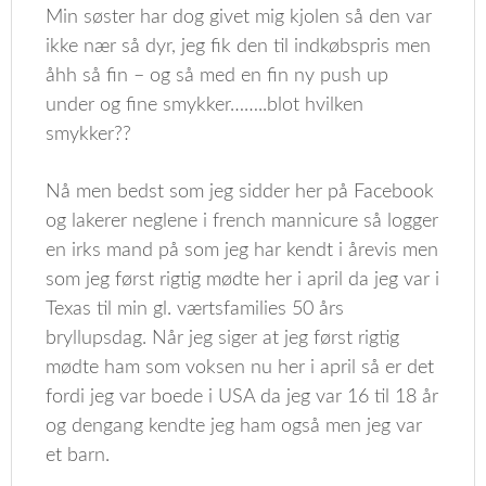
Min søster har dog givet mig kjolen så den var
ikke nær så dyr, jeg fik den til indkøbspris men
åhh så fin – og så med en fin ny push up
under og fine smykker……..blot hvilken
smykker??
Nå men bedst som jeg sidder her på Facebook
og lakerer neglene i french mannicure så logger
en irks mand på som jeg har kendt i årevis men
som jeg først rigtig mødte her i april da jeg var i
Texas til min gl. værtsfamilies 50 års
bryllupsdag. Når jeg siger at jeg først rigtig
mødte ham som voksen nu her i april så er det
fordi jeg var boede i USA da jeg var 16 til 18 år
og dengang kendte jeg ham også men jeg var
et barn.