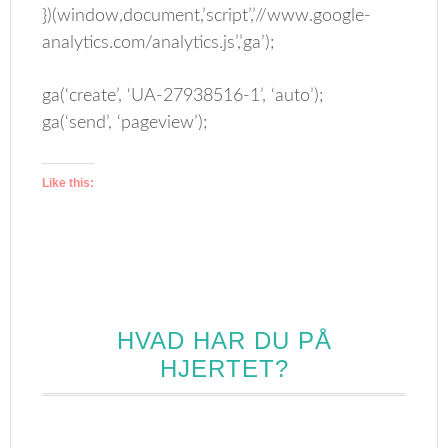
})(window,document,’script’,’//www.google-
analytics.com/analytics.js’,’ga’);
ga(‘create’, ‘UA-27938516-1’, ‘auto’);
ga(‘send’, ‘pageview’);
Like this:
HVAD HAR DU PÅ
HJERTET?