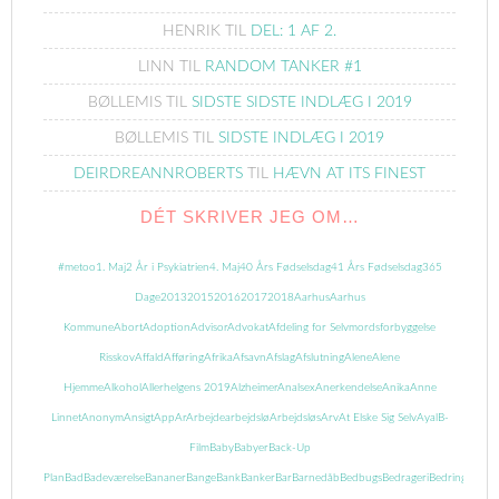
HENRIK
TIL
DEL: 1 AF 2.
LINN
TIL
RANDOM TANKER #1
BØLLEMIS
TIL
SIDSTE SIDSTE INDLÆG I 2019
BØLLEMIS
TIL
SIDSTE INDLÆG I 2019
DEIRDREANNROBERTS
TIL
HÆVN AT ITS FINEST
DÉT SKRIVER JEG OM…
#metoo
1. Maj
2 År i Psykiatrien
4. Maj
40 Års Fødselsdag
41 Års Fødselsdag
365
Dage
2013
2015
2016
2017
2018
Aarhus
Aarhus
Kommune
Abort
Adoption
Advisor
Advokat
Afdeling for Selvmordsforbyggelse
Risskov
Affald
Afføring
Afrika
Afsavn
Afslag
Afslutning
Alene
Alene
Hjemme
Alkohol
Allerhelgens 2019
Alzheimer
Analsex
Anerkendelse
Anika
Anne
Linnet
Anonym
Ansigt
App
Ar
Arbejde
arbejdslø
Arbejdsløs
Arv
At Elske Sig Selv
Ayal
B-
Film
Baby
Babyer
Back-Up
Plan
Bad
Badeværelse
Bananer
Bange
Bank
Banker
Bar
Barnedåb
Bedbugs
Bedrageri
Bedring
Begrav