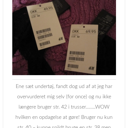
Ene sæt undertøj, fandt dog ud af at jeg har
overvurderet mig selv (for once) og nu ikke
længere bruger str. 42 i trusser……..WOW
hvilken en opdagelse at gøre! Bruger nu kun
str. 40 – kunne snildt bruge en str. 38 men