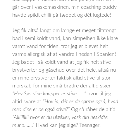
går over i vaskemaskinen, min coaching buddy
havde spildt chilli på tæppet og dét lugtede!
Jeg fik altså langt om længe et meget tiltrængt
bad i semi koldt vand, kan simpelhen ikke klare
varmt vand for tiden, tror jeg er blevet helt
varme allergisk af at vandre i heden i Spanien!
Jeg badet i så koldt vand at jeg fik helt stive
brystvorter og gåsehud over det hele, altså nu
er mine brystvorter faktisk altid stive til stor
morskab for mine små brødre der altid siger
“Hey Søs dine knapper er stive……”
hvor til jeg
altid svare at
“Hov ja, dét er de sørme også, hvad
med dine er de også stive?”
Og så råber de altid
“Aiiiiiiiiii hvor er du ulækker, vask din beskidte
mund…….”
Hvad kan jeg sige? Teenager!