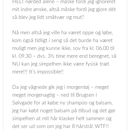
HELT nørded alene – måske fordi jeg ignoreret
mit indre ønske, altså måske fordi jeg gjore dét
så blev jeg lidt småtvær og mut?
Nå men altså jeg ville ha været oppe og løbe,
kom også tidligt i seng så det burde ha været
muligt men jeg kunne ikke, sov fra kl. 06.00 til
kl. 09.30 – dvs. 3½ time mere end beregnet, så
NU kan jeg simpelhen ikke være fysisk træt
mere!!! It’s impossible!!
Da jeg vågnede gik jeg i morgentøj – meget
meget morgenagtig – ned til Brugsen i
Sølvgade for at købe ny shampoo og balsam,
jeg har købt noget balsam på tilbud og det gør
simpelhen at mit hår klasker helt sammen og
det ser ud som om jeg har 8 hårstrå! WTF!!