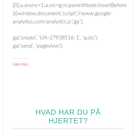
[0];a.async=1;a.src=g;m.parentNode.insertBefore(a,m
})(window,document,’script’,’//www.google-
analytics.com/analytics.js’,’ga’);
ga(‘create’, ‘UA-27938516-1’, ‘auto’);
ga(‘send’, ‘pageview’);
Like this:
HVAD HAR DU PÅ
HJERTET?