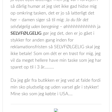
så dårlig humør at jeg slet ikke gad hidse mig
op omkring tasken, det er jo så latterligt det
her – damen siger så til mig:
Ja du får det
selvfølgelig uden beregning
– øhhhhhhhhhhhh ja
SELVFØLGELIG
gør jeg det, den er jo gået i
stykker for anden gang inden for
reklamationsfristen så SELVFØLGELIG skal jeg
ikke betale! Som om dét er en trøst for mig, jeg
vil da meget hellere have min taske som jeg har
sparet op til i 3 år………
Da jeg går fra butikken er jeg ved at falde fordi
min sko pludselig og uden varsel går i stykker!
Mine sko som jeg købte i USA….