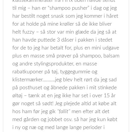
klassekammerater fra HHx tiden havde sendt
til mig – han er “shampoo pusher” i dag og jeg
har bestilt noget snask som jeg kommer i håret
for at holde på mine krøller så de ikke bliver
helt fuzzy – så stor var min glæde da jeg så at
han havde puttede 3 dåser i pakken i stedet
for de to jeg har betalt for, plus en mini udgave
plus en masse små prøver på shampoo, balsam
og andre stylingsprodukter, en masse
rabatkuponer på tøj, tyggegummie og
klistermærker……….jeg blev helt rørt da jeg sad
på posthuset og åbnede pakken i mit stinkede
øltøj – tænk at en jeg ikke har set i over 15 år
gør noget så sødt! Jeg plejede altid at købe alt
hos ham før jeg gik
“fallit”
men efter alt det
med gården og jobbet osv. så har jeg kun købt
i ny og næ og med lange lange perioder i