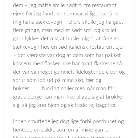
dem – jeg måtte smile sødt til tre restaurant
ejere før jeg fandt en som var villig til at låne
mig hans sækkevogn – ellers skulle jeg ha gået
flere gange, men med et sødt smil og krøllet
garn lykkes det mig at husle mig til at låne en
sækkevogn hos en sød italiensk restaurent ejer
– det væreste var dog at dem som har pakket
kassern med flasker ikke har tømt flaskerne så
der var så meget gemmelt ildelugtende cider og
sprut som løb ud på mine sko, tær og
bukser……….fucking naller men når man får
gratis penge kan man ikke tillade sig at brokke
sig, så jeg knø hjem og skiftede tøj bagefter.
Inden smuttede jeg dog lige forbi posthuset og
hentede en pakke som en af mine gamle