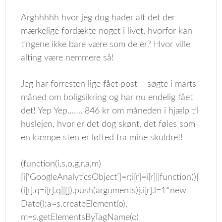
Arghhhhh hvor jeg dog hader alt det der
mærkelige fordækte noget i livet, hvorfor kan
tingene ikke bare være som de er? Hvor ville
alting være nemmere så!
Jeg har forresten lige fået post – søgte i marts
måned om boligsikring og har nu endelig fået
det! Yep Yep……. 846 kr om måneden i hjælp til
huslejen, hvor er det dog skønt, det føles som
en kæmpe sten er løfted fra mine skuldre!!
(function(i,s,o,g,r,a,m)
{i[‘GoogleAnalyticsObject’]=r;i[r]=i[r]||function(){
(i[r].q=i[r].q||[]).push(arguments)},i[r].l=1*new
Date();a=s.createElement(o),
m=s.getElementsByTagName(o)