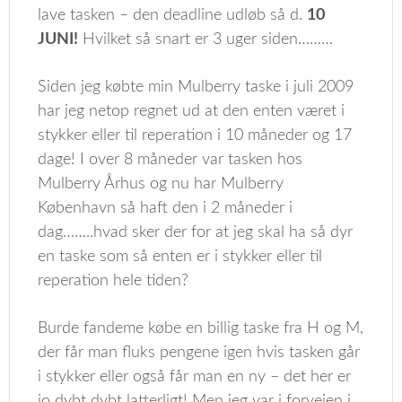
lave tasken – den deadline udløb så d.
10
JUNI!
Hvilket så snart er 3 uger siden………
Siden jeg købte min Mulberry taske i juli 2009
har jeg netop regnet ud at den enten været i
stykker eller til reperation i 10 måneder og 17
dage! I over 8 måneder var tasken hos
Mulberry Århus og nu har Mulberry
København så haft den i 2 måneder i
dag……..hvad sker der for at jeg skal ha så dyr
en taske som så enten er i stykker eller til
reperation hele tiden?
Burde fandeme købe en billig taske fra H og M,
der får man fluks pengene igen hvis tasken går
i stykker eller også får man en ny – det her er
jo dybt dybt latterligt! Men jeg var i forvejen i