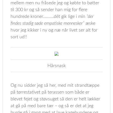
mellem men nu fråsede jeg og købte to bøtter
til 300 kr og så sender han mig for flere
hundrede kroner……….dét gik lige i min
“der
findes stadig søde empatiske mennesker”
æske
hvor jeg kikker i ny og næ når livet ser alt for
sort ud!!
Hårsnask
Og nu sidder jeg så her, med mit strandtæppe
på tørrestativet på terassen som både er
blevet fejet og støvsuget så den er helt lækker
at gå på med bare tær – og så er det at jeg
burde gå i gang med at lave kagebundene og