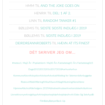
HMM
TIL
AND THE JOKE GOES ON
HENRIK
TIL
DEL: 1 AF 2.
LINN
TIL
RANDOM TANKER #1
BØLLEMIS
TIL
SIDSTE SIDSTE INDLÆG I 2019
BØLLEMIS
TIL
SIDSTE INDLÆG I 2019
DEIRDREANNROBERTS
TIL
HÆVN AT ITS FINEST
DÉT SKRIVER JEG OM…
#metoo
1. Maj
2 År i Psykiatrien
4. Maj
40 Års Fødselsdag
41 Års Fødselsdag
365
Dage
2013
2015
2016
2017
2018
Aarhus
Aarhus
Kommune
Abort
Adoption
Advisor
Advokat
Afdeling for Selvmordsforbyggelse
Risskov
Affald
Afføring
Afrika
Afsavn
Afslag
Afslutning
Alene
Alene
Hjemme
Alkohol
Allerhelgens 2019
Alzheimer
Analsex
Anerkendelse
Anika
Anne
Linnet
Anonym
Ansigt
App
Ar
Arbejde
arbejdslø
Arbejdsløs
Arv
At Elske Sig Selv
Ayal
B-
Film
Baby
Babyer
Back-Up