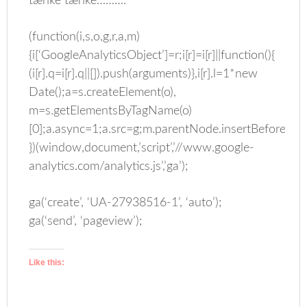
tænke tænke……….
(function(i,s,o,g,r,a,m)
{i[‘GoogleAnalyticsObject’]=r;i[r]=i[r]||function(){
(i[r].q=i[r].q||[]).push(arguments)},i[r].l=1*new
Date();a=s.createElement(o),
m=s.getElementsByTagName(o)
[0];a.async=1;a.src=g;m.parentNode.insertBefore(a,m
})(window,document,’script’,’//www.google-
analytics.com/analytics.js’,’ga’);
ga(‘create’, ‘UA-27938516-1’, ‘auto’);
ga(‘send’, ‘pageview’);
Like this: