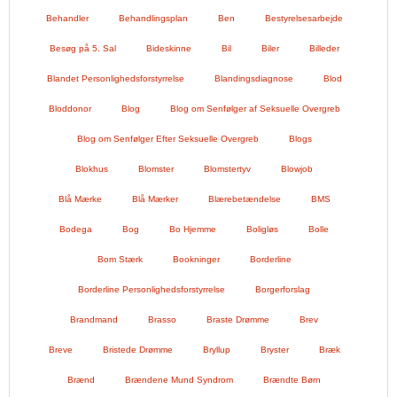
Behandler
Behandlingsplan
Ben
Bestyrelsesarbejde
Besøg på 5. Sal
Bideskinne
Bil
Biler
Billeder
Blandet Personlighedsforstyrrelse
Blandingsdiagnose
Blod
Bloddonor
Blog
Blog om Senfølger af Seksuelle Overgreb
Blog om Senfølger Efter Seksuelle Overgreb
Blogs
Blokhus
Blomster
Blomstertyv
Blowjob
Blå Mærke
Blå Mærker
Blærebetændelse
BMS
Bodega
Bog
Bo Hjemme
Boligløs
Bolle
Bom Stærk
Bookninger
Borderline
Borderline Personlighedsforstyrrelse
Borgerforslag
Brandmand
Brasso
Braste Drømme
Brev
Breve
Bristede Drømme
Bryllup
Bryster
Bræk
Brænd
Brændene Mund Syndrom
Brændte Børn