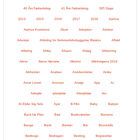
40 Års Fødselsdag
41 Års Fødselsdag
365 Dage
2013
2015
2016
2017
2018
Aarhus
Aarhus Kommune
Abort
Adoption
Advisor
Advokat
Afdeling for Selvmordsforbyggelse Risskov
Affald
Afføring
Afrika
Afsavn
Afslag
Afslutning
Alene
Alene Hjemme
Alkohol
Allerhelgens 2019
Alzheimer
Analsex
Anerkendelse
Anika
Anne Linnet
Anonym
Ansigt
App
Ar
Arbejde
arbejdslø
Arbejdsløs
Arv
At Elske Sig Selv
Ayal
B-Film
Baby
Babyer
Back-Up Plan
Bad
Badeværelse
Bananer
Bange
Bank
Banker
Bar
Barnedåb
Bedbugs
Bedrageri
Bedring
Begravelse