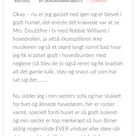
30/07/2011
BY:
DEIRDREANNROBERTS
COMMENT
Okay – nu er jeg gasset ned igen og er blevet i
godt humør, det eneste dét krævede var at se
Mrs. Doubtfire i tv med Robbie Williams i
hovedrollen, ja altså skuespilleren ikke
musikeren og så et skønt langt varmt bad hvor
jeg fik kradset godt i hovedbunden med
neglene (så blev de jo også rene) og fik kradset
alt det gamle kalk, støv og snavs ud som har
sat sig der……..
Nu sidder jeg i min søsters sofa og har slukket
for tvet og åbnede havedøren, her er rocker
varmt, specielt fordi huset er så godt isoleret
og min søster er top mørkeræd så hun åbner
aldrig nogensinde EVER vinduer eller døre når