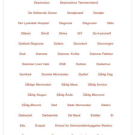
Depression
Depressions Tømmermænd
De Stikkende Damer
Detaljenørd
Detaljer
Det Lyserøde Hospital
Diagnose
Diagnoser
Dildo
Dildoer
Dirndl
Dirrea
DIY
Do-it-yourself
Dobbelt Diagnose
Dollars
Donorkort
Dronningen
Druk
Drømme
Drømme. Knirke
Drømme Følelser
Drømmer Livet Væk
DSB
Dubber
Dukkehus
Dumhed
Dumme Mennesker
Dysfori
Dårlig Dag
Dårlige Mennesker
Dårlig Mave
Dårlig Service
Dårlig Slogan
Dårlig Ånde
Dårlig Økonomi
Dårlig Økoomi
Død
Døde Mennesker
Døden
Dødsstraf
Dødsønske
Dø Mave
Eddike
El
Ella
Empati
Enhed for Selvmordsforbyggelse Risskov