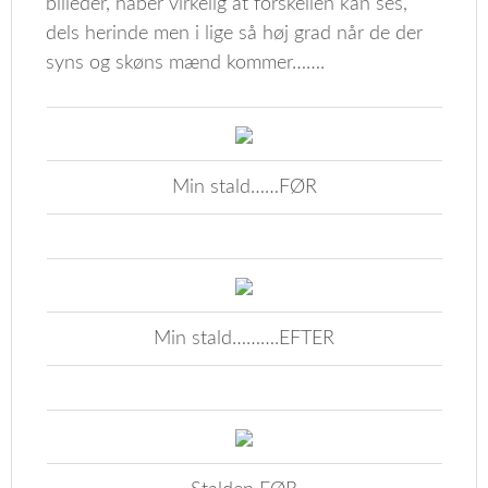
billeder, håber virkelig at forskellen kan ses,
dels herinde men i lige så høj grad når de der
syns og skøns mænd kommer…….
Min stald……FØR
Min stald……….EFTER