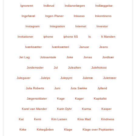
Ignoreret
Indbrud
Indianerlægen
Indlæggelse
Ingefærøl
Ingen Planer
Inkasso
Inkontinens
Instagram
Integration
Internet
Investor
Invitationer
iphone
iphone 6S
Is
It Manden
Iværksætter
Iværksætteri
Januar
Jeans
Jet Lag
Jobsamtale
Joke
Jonas
Jordbær
Jordemoder
Jul
Juleaften
Julefrokost
Julegaver
Julelys
Julepynt
Juletræ
Juletræer
Julia Roberts
Juni
Juta Sække
Jylland
Jægersoldater
Kage
Kager
Kapitalist
Karel van Mander
Karin Dyhr
Karma
Kasper
Kat
Kemi
Kim Larsen
Kina Mad
Kindness
Kirke
Kirkegården
Klage
Klage over Psykiatrien