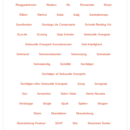
Ringgadebroen
Risskov
Ro
Romantisk
Roser
Råber
Røvhul
Salat
Salg
Samtaleterapi
Sandheden
Santiago de Compostela
Schmitt Riesling Vin
Scor.dk
Scoring
Seje Kvinder
Seksuelle Overgreb
Seksuelle Overgreb Konsekvenser
Selv-Kærlighed
Selvmord
Selvmordstanker
Selvomsorg
Selvskade
Selvstændig
Selvtillid
Senfølger
Senfølger af Seksuelle Overgreb
Senfølger efter Seksuelle Overgreb
Seng
Sengetøj
Sex
Sextanker
Siden Sidst
Sierra Nevada
Sindssyge
Single
Sjusk
Sjælen
Skagen
Skam
Skamlæber
Skanderborg
Skanderborg Festival
SKAT
Sko
Skrammel Tanker