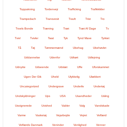
Toppakning
Tordenvejr
Trafficking
Trafikkilder
Trampedach
Transvesit
Travlt
Trist
Tro
Troels Bonde
Træning
Træt
Træt Af Dage
Tv
Tvivl
Tvivler
Twat
Tyk
Tynd Mave
Tyrkiet
Tå
Tøj
Tømmermænd
Ubehag
Ubehøvlet
Uddannelse
Udenfor
Udkørt
Udlejning
Udnytte
Udseende
Udslæt
Uffe
Uforskammet
Ugen Der Gik
Uheld
Ulykkelig
Ulækkert
Uncategorized
Undergrave
Underliv
Undertøj
Undskyldninger
Ups
USA
Usandheder
Usling
Usoignerede
Uvished
Vabler
Valg
Vandskade
Varme
Vasketøj
Vejarbejde
Vejret
Velfærd
Velfærds Danmark
Veninder
Venlighed
Venner