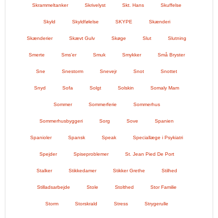
Skrammeltanker
Skrivelyst
Skt. Hans
Skuffelse
Skyld
Skyldfølelse
SKYPE
Skænderi
Skænderier
Skævt Gulv
Skøge
Slut
Slutning
Smerte
Sms'er
Smuk
Smykker
Små Bryster
Sne
Snestorm
Snevejr
Snot
Snottet
Snyd
Sofa
Solgt
Solskin
Somaly Mam
Sommer
Sommerferie
Sommerhus
Sommerhusbyggeri
Sorg
Sove
Spanien
Spanioler
Spansk
Speak
Speciallæge i Psykiatri
Spejder
Spiseproblemer
St. Jean Pied De Port
Stalker
Stikkedamer
Stikker Grethe
Stilhed
Stilladsarbejde
Stole
Stolthed
Stor Familie
Storm
Storskrald
Stress
Strygerulle