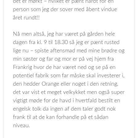
det er mørkt – hvilket er pænt hårdt for en
person som jeg der sover med åbent vindue
året rundt!!
Nå men altså, jeg har været på gården hele
dagen fra kl. 9 til 18.30 så jeg er pænt rusted
lige nu – spiste aftensmad med mine brødre og
min søster og far og mor er på vej hjem fra
Frankrig hvor de har været ned og se på en
potentiel fabrik som far måske skal investerer i,
den hedder Orange eller noget i den retning,
det var vist et meget velkykket men også super
vigtigt møde for de havd i hvertfald bestilt en
engelsk tolk da ingen af dem taler godt nok
frank til at de kan forhandle på et sådan
niveau.