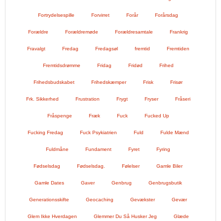
Fortrydelsespille
Forvirret
Forår
Forårsdag
Forældre
Forældremøde
Forældresamtale
Frankrig
Fravalgt
Fredag
Fredagsøl
fremtid
Fremtiden
Fremtidsdrømme
Fridag
Fridød
Frihed
Frihedsbudskabet
Frihedskæmper
Frisk
Frisør
Frk. Sikkerhed
Frustration
Frygt
Fryser
Fråseri
Fråspenge
Fræk
Fuck
Fucked Up
Fucking Fredag
Fuck Psykiatrien
Fuld
Fulde Mænd
Fuldmåne
Fundament
Fyret
Fyring
Fødselsdag
Fødselsdag.
Følelser
Gamle Biler
Gamle Dates
Gaver
Genbrug
Genbrugsbutik
Generationsskifte
Geocaching
Gevækster
Gevær
Glem Ikke Hverdagen
Glemmer Du Så Husker Jeg
Glæde