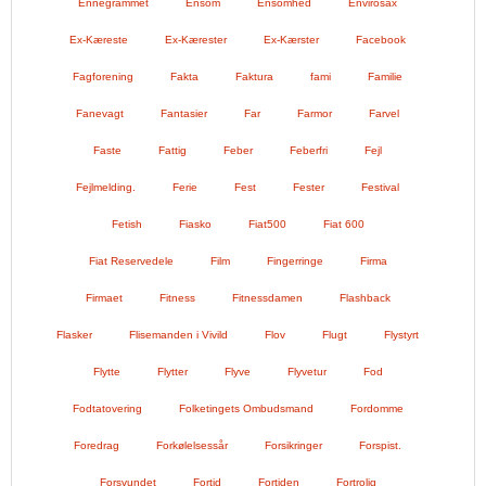
Ennegrammet
Ensom
Ensomhed
Envirosax
Ex-Kæreste
Ex-Kærester
Ex-Kærster
Facebook
Fagforening
Fakta
Faktura
fami
Familie
Fanevagt
Fantasier
Far
Farmor
Farvel
Faste
Fattig
Feber
Feberfri
Fejl
Fejlmelding.
Ferie
Fest
Fester
Festival
Fetish
Fiasko
Fiat500
Fiat 600
Fiat Reservedele
Film
Fingerringe
Firma
Firmaet
Fitness
Fitnessdamen
Flashback
Flasker
Flisemanden i Vivild
Flov
Flugt
Flystyrt
Flytte
Flytter
Flyve
Flyvetur
Fod
Fodtatovering
Folketingets Ombudsmand
Fordomme
Foredrag
Forkølelsessår
Forsikringer
Forspist.
Forsvundet
Fortid
Fortiden
Fortrolig