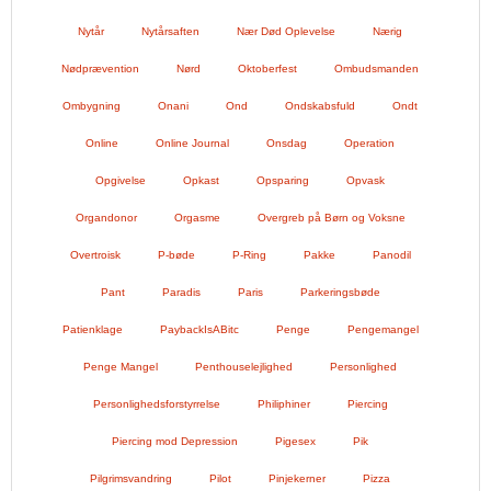
Nytår
Nytårsaften
Nær Død Oplevelse
Nærig
Nødprævention
Nørd
Oktoberfest
Ombudsmanden
Ombygning
Onani
Ond
Ondskabsfuld
Ondt
Online
Online Journal
Onsdag
Operation
Opgivelse
Opkast
Opsparing
Opvask
Organdonor
Orgasme
Overgreb på Børn og Voksne
Overtroisk
P-bøde
P-Ring
Pakke
Panodil
Pant
Paradis
Paris
Parkeringsbøde
Patienklage
PaybackIsABitc
Penge
Pengemangel
Penge Mangel
Penthouselejlighed
Personlighed
Personlighedsforstyrrelse
Philiphiner
Piercing
Piercing mod Depression
Pigesex
Pik
Pilgrimsvandring
Pilot
Pinjekerner
Pizza