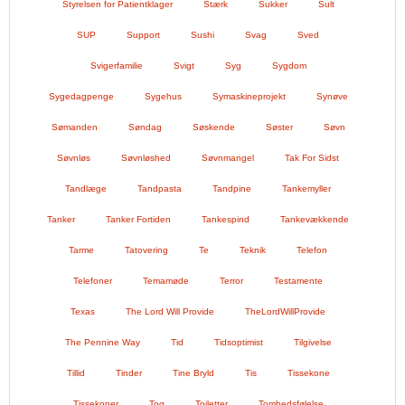
Styrelsen for Patientklager
Stærk
Sukker
Sult
SUP
Support
Sushi
Svag
Sved
Svigerfamilie
Svigt
Syg
Sygdom
Sygedagpenge
Sygehus
Symaskineprojekt
Synøve
Sømanden
Søndag
Søskende
Søster
Søvn
Søvnløs
Søvnløshed
Søvnmangel
Tak For Sidst
Tandlæge
Tandpasta
Tandpine
Tankemyller
Tanker
Tanker Fortiden
Tankespind
Tankevækkende
Tarme
Tatovering
Te
Teknik
Telefon
Telefoner
Temamøde
Terror
Testamente
Texas
The Lord Will Provide
TheLordWillProvide
The Pennine Way
Tid
Tidsoptimist
Tilgivelse
Tillid
Tinder
Tine Bryld
Tis
Tissekone
Tissekoner
Tog
Toiletter
Tomhedsfølelse