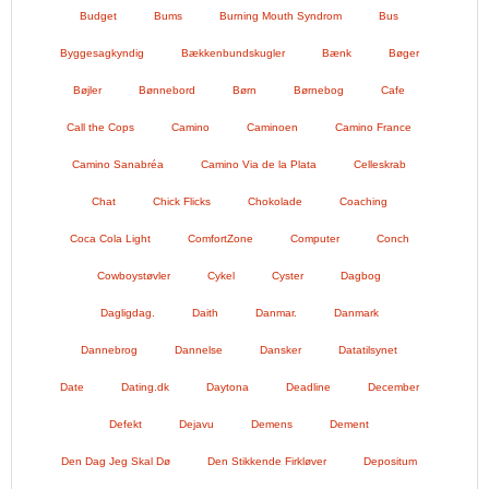
Budget
Bums
Burning Mouth Syndrom
Bus
Byggesagkyndig
Bækkenbundskugler
Bænk
Bøger
Bøjler
Bønnebord
Børn
Børnebog
Cafe
Call the Cops
Camino
Caminoen
Camino France
Camino Sanabréa
Camino Via de la Plata
Celleskrab
Chat
Chick Flicks
Chokolade
Coaching
Coca Cola Light
ComfortZone
Computer
Conch
Cowboystøvler
Cykel
Cyster
Dagbog
Dagligdag.
Daith
Danmar.
Danmark
Dannebrog
Dannelse
Dansker
Datatilsynet
Date
Dating.dk
Daytona
Deadline
December
Defekt
Dejavu
Demens
Dement
Den Dag Jeg Skal Dø
Den Stikkende Firkløver
Depositum