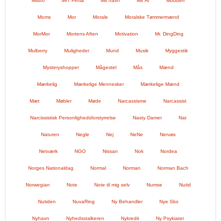
Mistro
MIT Firma
Mit navn
Mit År
Mobberi
Moms
Mor
Morale
Moralske Tømmermænd
MorMor
Mortens Aften
Motivation
Mr. DingDing
Mulberry
Muligheder
Mund
Musik
Myggestik
Mysteryshopper
Mågestel
Mås
Mænd
Mærkelig
Mærkelige Mennesker
Mærkelige Mænd
Mæt
Møbler
Møde
Narcassisme
Narcassist
Narcissistisk Personlighedsforstyrrelse
Nasty Damer
Nat
Naturen
Negle
Nej
NeNe
Nervøs
Netværk
NGO
Nissan
Nok
Nordea
Norges Nationaldag
Normal
Norman
Norman Bach
Norwegian
Note
Note til mig selv
Numse
Nutid
Nutiden
NuvaRing
Ny Behandler
Nye Sko
Nyhavn
Nyhedsstalkeren
Nykredit
Ny Psykiater