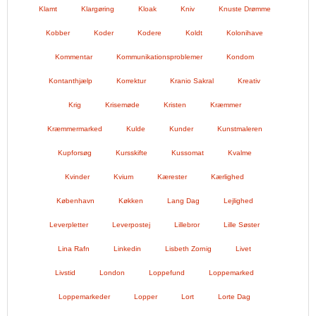
Klamt
Klargøring
Kloak
Kniv
Knuste Drømme
Kobber
Koder
Kodere
Koldt
Kolonihave
Kommentar
Kommunikationsproblemer
Kondom
Kontanthjælp
Korrektur
Kranio Sakral
Kreativ
Krig
Krisemøde
Kristen
Kræmmer
Kræmmermarked
Kulde
Kunder
Kunstmaleren
Kupforsøg
Kursskifte
Kussomat
Kvalme
Kvinder
Kvium
Kærester
Kærlighed
København
Køkken
Lang Dag
Lejlighed
Leverpletter
Leverpostej
Lillebror
Lille Søster
Lina Rafn
Linkedin
Lisbeth Zornig
Livet
Livstid
London
Loppefund
Loppemarked
Loppemarkeder
Lopper
Lort
Lorte Dag