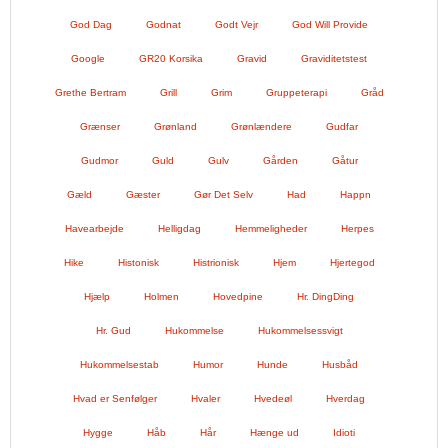
God Dag
Godnat
Godt Vejr
God Will Provide
Google
GR20 Korsika
Gravid
Graviditetstest
Grethe Bertram
Grill
Grim
Gruppeterapi
Gråd
Grænser
Grønland
Grønlændere
Gudfar
Gudmor
Guld
Gulv
Gården
Gåtur
Gæld
Gæster
Gør Det Selv
Had
Happn
Havearbejde
Helligdag
Hemmeligheder
Herpes
Hike
Histonisk
Histrionisk
Hjem
Hjertegod
Hjælp
Holmen
Hovedpine
Hr. DingDing
Hr. Gud
Hukommelse
Hukommelsessvigt
Hukommelsestab
Humor
Hunde
Husbåd
Hvad er Senfølger
Hvaler
Hvedeøl
Hverdag
Hygge
Håb
Hår
Hænge ud
Idioti