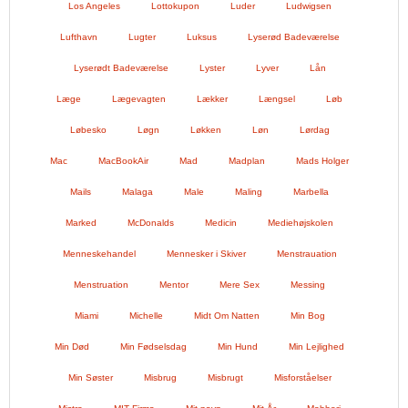
Los Angeles
Lottokupon
Luder
Ludwigsen
Lufthavn
Lugter
Luksus
Lyserød Badeværelse
Lyserødt Badeværelse
Lyster
Lyver
Lån
Læge
Lægevagten
Lækker
Længsel
Løb
Løbesko
Løgn
Løkken
Løn
Lørdag
Mac
MacBookAir
Mad
Madplan
Mads Holger
Mails
Malaga
Male
Maling
Marbella
Marked
McDonalds
Medicin
Mediehøjskolen
Menneskehandel
Mennesker i Skiver
Menstrauation
Menstruation
Mentor
Mere Sex
Messing
Miami
Michelle
Midt Om Natten
Min Bog
Min Død
Min Fødselsdag
Min Hund
Min Lejlighed
Min Søster
Misbrug
Misbrugt
Misforståelser