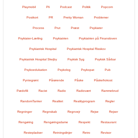
Playmobil
Pli
Podcast
Politik
Popcorn
Postkort
PR
Pretty Woman
Problemer
Process
Prut
Præst
Psykiater
Psykiater-Lærling
Psykiatrien
Psykiatrien på Finansloven
Psykiatrisk Hospital
Psykiatrisk Hospital Risskov
Psykiatrisk Hospital Skejby
Psykisk Syg
Psykisk Sårbar
Psykoedukation
Psykolog
Psykopat
Pub
Pyntegrønt
Pårørende
Påske
Påskefrokost
Pædofili
Racist
Radio
Radiovært
Rammebrud
RandomTanker
Realitet
Realityprogram
Regler
Regninger
Regnskab
Regnvejr
Rejse
Rejser
Rengøring
Rengøringsdame
Respekt
Restaurant
Restepladser
Retningslinjer
Retro
Revisor