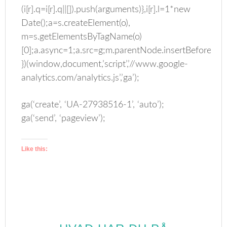
(i[r].q=i[r].q||[]).push(arguments)},i[r].l=1*new
Date();a=s.createElement(o),
m=s.getElementsByTagName(o)
[0];a.async=1;a.src=g;m.parentNode.insertBefore(a,m
})(window,document,’script’,’//www.google-
analytics.com/analytics.js’,’ga’);
ga(‘create’, ‘UA-27938516-1’, ‘auto’);
ga(‘send’, ‘pageview’);
Like this: