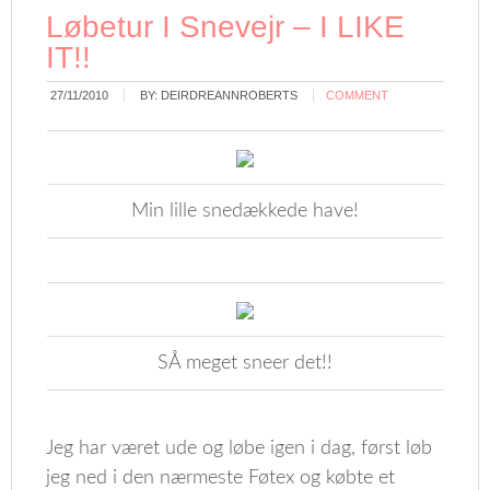
Løbetur I Snevejr – I LIKE
IT!!
27/11/2010
BY:
DEIRDREANNROBERTS
COMMENT
Min lille snedækkede have!
SÅ meget sneer det!!
Jeg har været ude og løbe igen i dag, først løb
jeg ned i den nærmeste Føtex og købte et