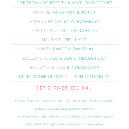
DEIRDREANNROBERTS
TIL
MARATHON BLOGPOST.
HMM
TIL
MARATHON BLOGPOST.
HMM
TIL
PÅ KANTEN AF EVIGHEDEN
HMM
TIL
AND THE JOKE GOES ON
HENRIK
TIL
DEL: 1 AF 2.
LINN
TIL
RANDOM TANKER #1
BØLLEMIS
TIL
SIDSTE SIDSTE INDLÆG I 2019
BØLLEMIS
TIL
SIDSTE INDLÆG I 2019
DEIRDREANNROBERTS
TIL
HÆVN AT ITS FINEST
DÉT SKRIVER JEG OM…
#metoo
1. Maj
2 År i Psykiatrien
4. Maj
40 Års Fødselsdag
41 Års Fødselsdag
365
Dage
2013
2015
2016
2017
2018
Aarhus
Aarhus
Kommune
Abort
Adoption
Advisor
Advokat
Afdeling for Selvmordsforbyggelse
Risskov
Affald
Afføring
Afrika
Afsavn
Afslag
Afslutning
Alene
Alene