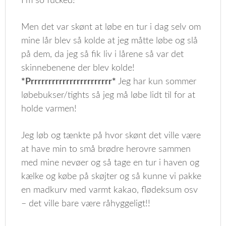
I’m so fucked!
Men det var skønt at løbe en tur i dag selv om
mine lår blev så kolde at jeg måtte løbe og slå
på dem, da jeg så fik liv i lårene så var det
skinnebenene der blev kolde!
*Prrrrrrrrrrrrrrrrrrrrrrr*
Jeg har kun sommer
løbebukser/tights så jeg må løbe lidt til for at
holde varmen!
Jeg løb og tænkte på hvor skønt det ville være
at have min to små brødre herovre sammen
med mine nevøer og så tage en tur i haven og
kælke og købe på skøjter og så kunne vi pakke
en madkurv med varmt kakao, flødeksum osv
– det ville bare være råhyggeligt!!