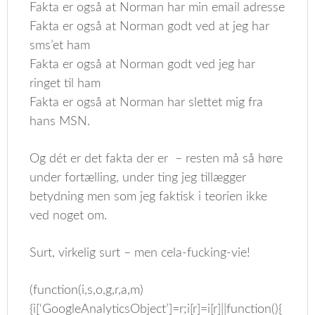
Fakta er også at Norman har min email adresse
Fakta er også at Norman godt ved at jeg har
sms’et ham
Fakta er også at Norman godt ved jeg har
ringet til ham
Fakta er også at Norman har slettet mig fra
hans MSN.
Og dét er det fakta der er – resten må så høre
under fortælling, under ting jeg tillægger
betydning men som jeg faktisk i teorien ikke
ved noget om.
Surt, virkelig surt – men cela-fucking-vie!
(function(i,s,o,g,r,a,m)
{i[‘GoogleAnalyticsObject’]=r;i[r]=i[r]||function(){