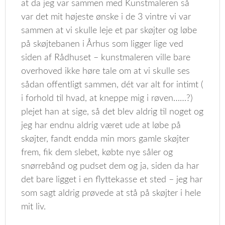
at da jeg var sammen med Kunstmaleren så
var det mit højeste ønske i de 3 vintre vi var
sammen at vi skulle leje et par skøjter og løbe
på skøjtebanen i Århus som ligger lige ved
siden af Rådhuset – kunstmaleren ville bare
overhoved ikke høre tale om at vi skulle ses
sådan offentligt sammen, dét var alt for intimt (
i forhold til hvad, at kneppe mig i røven……?)
plejet han at sige, så det blev aldrig til noget og
jeg har endnu aldrig været ude at løbe på
skøjter, fandt endda min mors gamle skøjter
frem, fik dem slebet, købte nye såler og
snørrebånd og pudset dem og ja, siden da har
det bare ligget i en flyttekasse et sted – jeg har
som sagt aldrig prøvede at stå på skøjter i hele
mit liv.