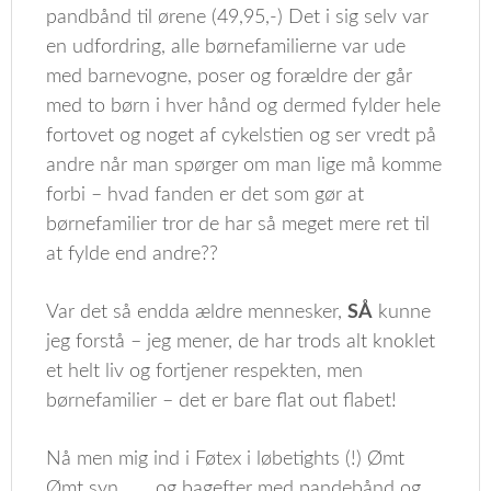
pandbånd til ørene (49,95,-) Det i sig selv var
en udfordring, alle børnefamilierne var ude
med barnevogne, poser og forældre der går
med to børn i hver hånd og dermed fylder hele
fortovet og noget af cykelstien og ser vredt på
andre når man spørger om man lige må komme
forbi – hvad fanden er det som gør at
børnefamilier tror de har så meget mere ret til
at fylde end andre??
Var det så endda ældre mennesker,
SÅ
kunne
jeg forstå – jeg mener, de har trods alt knoklet
et helt liv og fortjener respekten, men
børnefamilier – det er bare flat out flabet!
Nå men mig ind i Føtex i løbetights (!) Ømt
Ømt syn……..og bagefter med pandebånd og