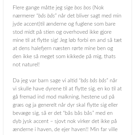
Flere gange måtte jeg sige
bos bos
(Nok
nærmerer “
bås bås
” når det bliver sagt med min
jyde accent)til ænderne og fuglene som bare
stod midt på stien og overhoved ikke gjore
mine til at flytte sig! Jeg løb forbi en and så tæt
at dens halefjern næsten rørte mine ben og
den ikke så meget som kikkede på mig, thats
not naturel!
Da jeg var barn sage vi altid “
bås bås bås
” når
vi skulle have dyrene til at flytte sig, en ko til at
gå fremad ind mod malkning, hestene ud på
græs og ja generelt når dyr skal flytte sig eller
bevæge sig, så er det “bås bås bås” med en
dyb jysk accent – sjovt nok virker det ikke på
ænderne i haven, de ejer haven!! Min far ville