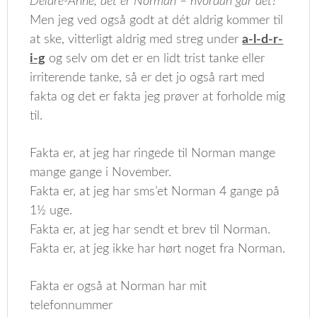
Deidre-Anne, det er Norman – hvordan går det?”
Men jeg ved også godt at dét aldrig kommer til
at ske, vitterligt aldrig med streg under
a-l-d-r-
i-g
og selv om det er en lidt trist tanke eller
irriterende tanke, så er det jo også rart med
fakta og det er fakta jeg prøver at forholde mig
til.
Fakta er, at jeg har ringede til Norman mange
mange gange i November.
Fakta er, at jeg har sms’et Norman 4 gange på
1½ uge.
Fakta er, at jeg har sendt et brev til Norman.
Fakta er, at jeg ikke har hørt noget fra Norman.
Fakta er også at Norman har mit
telefonnummer