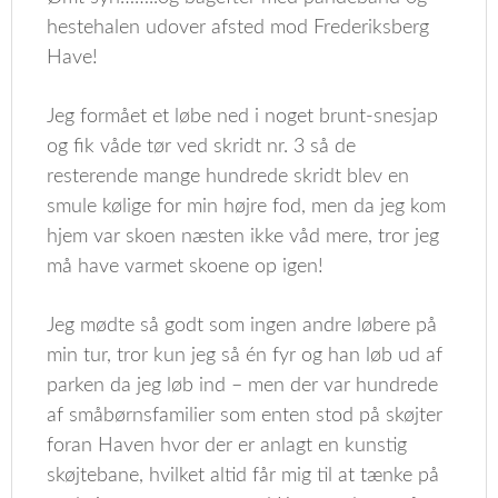
hestehalen udover afsted mod Frederiksberg
Have!
Jeg formået et løbe ned i noget brunt-snesjap
og fik våde tør ved skridt nr. 3 så de
resterende mange hundrede skridt blev en
smule kølige for min højre fod, men da jeg kom
hjem var skoen næsten ikke våd mere, tror jeg
må have varmet skoene op igen!
Jeg mødte så godt som ingen andre løbere på
min tur, tror kun jeg så én fyr og han løb ud af
parken da jeg løb ind – men der var hundrede
af småbørnsfamilier som enten stod på skøjter
foran Haven hvor der er anlagt en kunstig
skøjtebane, hvilket altid får mig til at tænke på