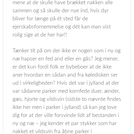
mene at de skulle have brækket nakken alle
sammen og så skulle der nye ind, hvis dyr
bliver for længe på ét sted får de
ejerskabsfornemmelse og dét kan man vist
rolig sige at de her har!!
Tænker tit på om der ikke er nogen som i ny og
næ hapser en fed and eller en gås? Jeg mener,
er det kun fordi folk er bybeboer at de ikke
aner hvordan en sådan and fra køledisken ser
ud i virkeligheden? Hvis det var i jylland at der
var sådanne parker med kornfede duer, ænder,
gæs, hjorte og vildsvin (sidste to nævnte findes
ikke her men i parker i jylland) så kan jeg love
dig for at der ville forsvinde lidt af bestanden i
ny og næ – jeg kender et par stykker som har
nakket et vildsvin fra åbne parker i